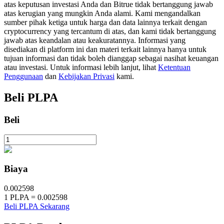
atas keputusan investasi Anda dan Bitrue tidak bertanggung jawab
atas kerugian yang mungkin Anda alami. Kami mengandalkan
sumber pihak ketiga untuk harga dan data lainnya terkait dengan
cryptocurrency yang tercantum di atas, dan kami tidak bertanggung
Penguncian BTR
jawab atas keandalan atau keakuratannya. Informasi yang
Investasi eksklusif untuk pemegang BTR
disediakan di platform ini dan materi terkait lainnya hanya untuk
tujuan informasi dan tidak boleh dianggap sebagai nasihat keuangan
atau investasi. Untuk informasi lebih lanjut, lihat
Ketentuan
Penggunaan
dan
Kebijakan Privasi
kami.
Beli
PLPA
Beli
Pinjaman
Layanan pinjaman yang didukung Crypto
Biaya
0.002598
1
PLPA
=
0.002598
Beli PLPA Sekarang