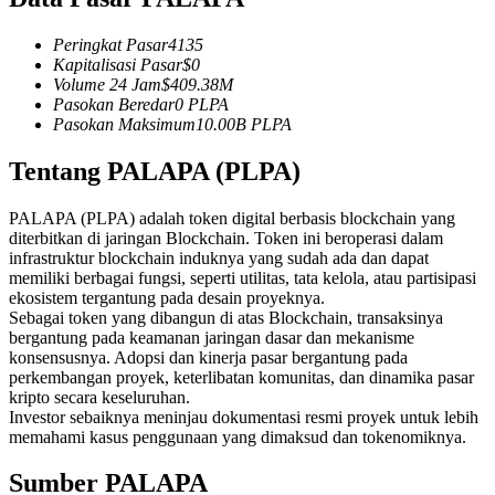
Kontrak berjangka menggunakan USDC sebagai jaminannya
Peringkat Pasar
4135
Kapitalisasi Pasar
$
0
Volume 24 Jam
$
409.38M
Pasokan Beredar
0
PLPA
Pasokan Maksimum
10.00B
PLPA
Tentang PALAPA (PLPA)
PALAPA (PLPA) adalah token digital berbasis blockchain yang
diterbitkan di jaringan Blockchain. Token ini beroperasi dalam
Copy Trading
infrastruktur blockchain induknya yang sudah ada dan dapat
memiliki berbagai fungsi, seperti utilitas, tata kelola, atau partisipasi
Bergabunglah dengan pedagang top
ekosistem tergantung pada desain proyeknya.
Sebagai token yang dibangun di atas Blockchain, transaksinya
bergantung pada keamanan jaringan dasar dan mekanisme
konsensusnya. Adopsi dan kinerja pasar bergantung pada
perkembangan proyek, keterlibatan komunitas, dan dinamika pasar
kripto secara keseluruhan.
Investor sebaiknya meninjau dokumentasi resmi proyek untuk lebih
memahami kasus penggunaan yang dimaksud dan tokenomiknya.
Sumber PALAPA