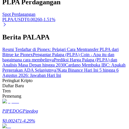
PLPA
Perdagangan
Spot Perdagangan
PLPA/USDT
0.00260
-1.51
%
Investasi Otomatis
Berita PALAPA
Raih keuntungan jangka panjang dan kepentingan fleksibel
Resmi Terdaftar di Pionex: Pelajari Cara Mentransfer PLPA dari
Bitrue ke Pionex
Pengantar Palapa (PLPA) Coin - Apa itu dan
bagaimana cara membelinya
Prediksi Harga Palapa (PLPA) dan
Analisis Masa Depan hingga 2030
Cardano Membuka IBC: Apakah
Pergerakan ADA Selanjutnya?
Kata Binance Hari Ini 5 hingga 6
Agustus 2026: Jawaban Hari Ini
Peringkat Kripto
Daftar Baru
Tren
Pelajari Staking
Pemenang
Pelajari tentang mendapatkan penghasilan pasif
PIPEDOG
Pipedog
Bitrue
AI
$
0.002471
-4.29
%