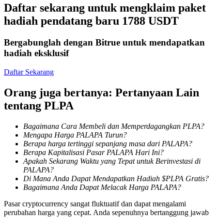
Daftar sekarang untuk mengklaim paket
Mempertaruhkan
hadiah pendatang baru 1788 USDT
Pengembalian tinggi & akses instan
Bergabunglah dengan Bitrue untuk mendapatkan
hadiah eksklusif
Daftar Sekarang
Orang juga bertanya: Pertanyaan Lain
tentang PLPA
Bagaimana Cara Membeli dan Memperdagangkan PLPA?
Launchpool
Mengapa Harga PALAPA Turun?
Berapa harga tertinggi sepanjang masa dari PALAPA?
Staking fleksibel untuk mendapatkan token populer
Berapa Kapitalisasi Pasar PALAPA Hari Ini?
Apakah Sekarang Waktu yang Tepat untuk Berinvestasi di
PALAPA?
Di Mana Anda Dapat Mendapatkan Hadiah $PLPA Gratis?
Bagaimana Anda Dapat Melacak Harga PALAPA?
Pasar cryptocurrency sangat fluktuatif dan dapat mengalami
perubahan harga yang cepat. Anda sepenuhnya bertanggung jawab