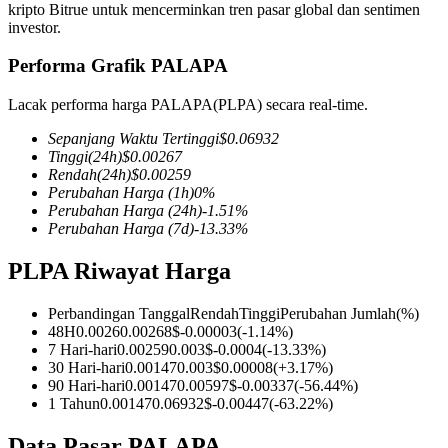
kripto Bitrue untuk mencerminkan tren pasar global dan sentimen
investor.
Performa Grafik PALAPA
COIN-M Berjangka
Lacak performa harga PALAPA(PLPA) secara real-time.
Mata Uang Kripto Berjangka
Sepanjang Waktu Tertinggi
$
0.06932
Tinggi
(24h)
$
0.00267
Rendah
(24h)
$
0.00259
Perubahan Harga
(1h)
0
%
TradFi
Perubahan Harga
(24h)
-1.51
%
Perubahan Harga
(7d)
-13.33
%
Derivatif saham, forex, logam mulia, dan komoditas
PLPA Riwayat Harga
Perbandingan Tanggal
Rendah
Tinggi
Perubahan Jumlah
(%)
48H
0.0026
0.00268
$
-0.00003
(
-1.14
%)
7 Hari-hari
0.00259
0.003
$
-0.0004
(
-13.33
%)
30 Hari-hari
0.00147
0.003
$
0.00008
(
+
3.17
%)
90 Hari-hari
0.00147
0.00597
$
-0.00337
(
-56.44
%)
1 Tahun
0.00147
0.06932
$
-0.00447
(
-63.22
%)
USDC Berjangka
Data Pasar PALAPA