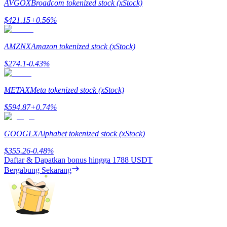
AVGOX
Broadcom tokenized stock (xStock)
$
421.15
+
0.56
%
AMZNX
Amazon tokenized stock (xStock)
Referensi
$
274.1
-0.43
%
Undang teman untuk mendapatkan imbalan tunai
METAX
Meta tokenized stock (xStock)
BTC Welcome Rewards
$
594.87
+
0.74
%
GOOGLX
Alphabet tokenized stock (xStock)
$
355.26
-0.48
%
Daftar & Dapatkan bonus hingga
1788 USDT
Bergabung Sekarang
BTC Welcome Rewards