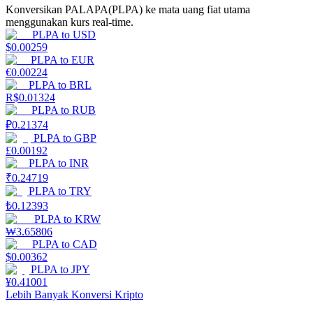
Konversikan PALAPA(PLPA) ke mata uang fiat utama
menggunakan kurs real-time.
Menghasilkan
PLPA
to
USD
$
0.00259
PLPA
to
EUR
€
0.00224
PLPA
to
BRL
R$
0.01324
PLPA
to
RUB
₽
0.21374
PLPA
to
GBP
£
0.00192
PLPA
to
INR
Babi Kekuatan
₹
0.24719
PLPA
to
TRY
Dapatkan imbalan kompetitif setiap hari
₺
0.12393
PLPA
to
KRW
₩
3.65806
PLPA
to
CAD
$
0.00362
PLPA
to
JPY
¥
0.41001
Lebih Banyak Konversi Kripto