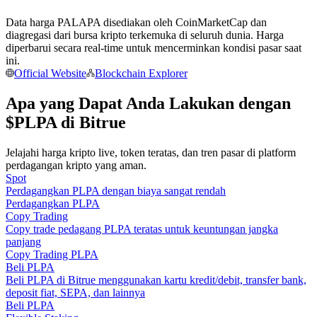
Menjadi Pedagang Salinan
Data harga PALAPA disediakan oleh CoinMarketCap dan
Nikmati pembagian keuntungan dan komisi copy trading
diagregasi dari bursa kripto terkemuka di seluruh dunia. Harga
diperbarui secara real-time untuk mencerminkan kondisi pasar saat
ini.
Official Website
Blockchain Explorer
Apa yang Dapat Anda Lakukan dengan
$PLPA di Bitrue
Jelajahi harga kripto live, token teratas, dan tren pasar di platform
perdagangan kripto yang aman.
Spot
Informasi
Perdagangkan PLPA dengan biaya sangat rendah
Analisis data besar termasuk info perdagangan, dll.
Perdagangkan PLPA
Copy Trading
Copy trade pedagang PLPA teratas untuk keuntungan jangka
panjang
Copy Trading PLPA
Beli PLPA
Beli PLPA di Bitrue menggunakan kartu kredit/debit, transfer bank,
deposit fiat, SEPA, dan lainnya
Beli PLPA