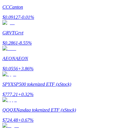
CC
Canton
$
0.09127
-0.01
%
GRVT
Grvt
Mitra Bitrue
$
0.2861
-8.55
%
AEON
AEON
$
0.0556
+
3.86
%
SPYX
SP500 tokenized ETF (xStock)
$
777.21
+
0.32
%
Afiliasi Bitrue
Hingga 65% Komisi!
QQQX
Nasdaq tokenized ETF (xStock)
$
724.48
+
0.67
%