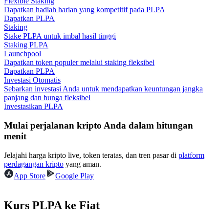
Flexible Staking
Dapatkan hadiah harian yang kompetitif pada PLPA
Dapatkan PLPA
Memandu
Staking
Stake PLPA untuk imbal hasil tinggi
Panduan Pemula Berjangka
Staking PLPA
Launchpool
Dapatkan token populer melalui staking fleksibel
Dapatkan PLPA
Investasi Otomatis
Sebarkan investasi Anda untuk mendapatkan keuntungan jangka
panjang dan bunga fleksibel
Investasikan PLPA
Mulai perjalanan kripto Anda dalam hitungan
menit
Strategi perdagangan
Pelajari cara untuk tetap menghasilkan keuntungan
Jelajahi harga kripto live, token teratas, dan tren pasar di
platform
perdagangan kripto
yang aman.
App Store
Google Play
Kurs PLPA ke Fiat