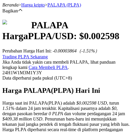
Beranda
>
Harga kripto
>
PALAPA
(PLPA)
Bagikan
PALAPA
Berjangka
Harga
PLPA
/USD: $
0.002598
Perubahan Harga Hari Ini
:
-0.00003864
（
-1.51
%）
Trading PLPA Sekarang
Jika Anda tidak yakin cara membeli PALAPA, lihat panduan
lengkap kami
Cara Membeli PLPA
.
24H
1W
1M
3M
1Y
3Y
Data diperbarui pada pukul (UTC+8)
USDT Berjangka
Harga PALAPA(PLPA) Hari Ini
Kontrak berjangka menggunakan USDT sebagai jaminannya
Harga saat ini PALAPA(PLPA) adalah
$0.002598 USD
, turun
1.51%
dalam 24 jam terakhir. Kapitalisasi pasarnya adalah
$0
,
dengan pasokan beredar
0 PLPA
dan volume perdagangan 24 jam
$409.38 million USD
. Penurunan baru-baru ini menunjukkan
tekanan jual jangka pendek di tengah fluktuasi pasar yang lebih luas.
Harga PLPA diperbarui secara real-time di platform perdagangan