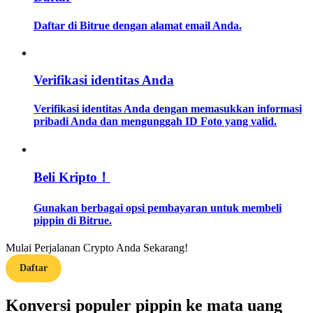
Daftar di Bitrue dengan alamat email Anda.
Memandu
Panduan Pemula Berjangka
Verifikasi identitas Anda
Verifikasi identitas Anda dengan memasukkan informasi
pribadi Anda dan mengunggah ID Foto yang valid.
Beli Kripto！
Strategi perdagangan
Gunakan berbagai opsi pembayaran untuk membeli
pippin di Bitrue.
Pelajari cara untuk tetap menghasilkan keuntungan
Mulai Perjalanan Crypto Anda Sekarang!
Daftar
Konversi populer pippin ke mata uang