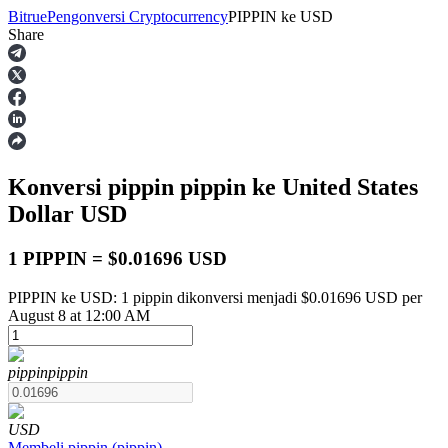
Bitrue
Pengonversi Cryptocurrency
PIPPIN
ke
USD
Share
Berjangka
Konversi pippin
pippin
ke United States
Dollar
USD
1 PIPPIN = $0.01696 USD
PIPPIN ke USD: 1 pippin dikonversi menjadi $0.01696 USD per
USDT Berjangka
August 8 at 12:00 AM
Kontrak berjangka menggunakan USDT sebagai jaminannya
pippin
pippin
USD
Membeli
pippin
(
pippin
)