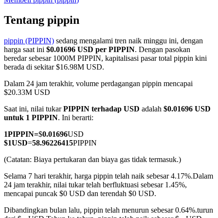
Tentang pippin
pippin (PIPPIN)
sedang mengalami tren naik minggu ini, dengan
COIN-M Berjangka
harga saat ini
$0.01696 USD per PIPPIN
. Dengan pasokan
beredar sebesar 1000M PIPPIN, kapitalisasi pasar total pippin kini
Mata Uang Kripto Berjangka
berada di sekitar $16.98M USD.
Dalam 24 jam terakhir, volume perdagangan pippin mencapai
$20.33M USD
TradFi
Saat ini, nilai tukar
PIPPIN terhadap USD
adalah
$0.01696 USD
Derivatif saham, forex, logam mulia, dan komoditas
untuk 1 PIPPIN
. Ini berarti:
1
PIPPIN
=
$
0.01696
USD
$
1
USD
=
58.96226415
PIPPIN
(Catatan: Biaya pertukaran dan biaya gas tidak termasuk.)
Selama 7 hari terakhir, harga pippin telah naik sebesar 4.17%.
Dalam
24 jam terakhir, nilai tukar telah berfluktuasi sebesar 1.45%,
mencapai puncak $0 USD dan terendah $0 USD.
Dibandingkan bulan lalu, pippin telah menurun sebesar 0.64%.turun
USDC Berjangka