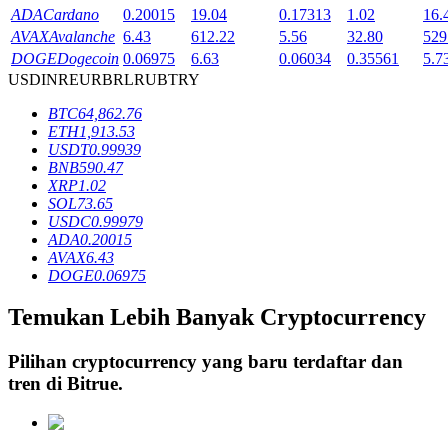
ADA
Cardano
0.20015
19.04
0.17313
1.02
16.
AVAX
Avalanche
6.43
612.22
5.56
32.80
529
DOGE
Dogecoin
0.06975
6.63
0.06034
0.35561
5.7
Penguncian BTR
USD
INR
EUR
BRL
RUB
TRY
Investasi eksklusif untuk pemegang BTR
BTC
64,862.76
ETH
1,913.53
USDT
0.99939
BNB
590.47
XRP
1.02
SOL
73.65
USDC
0.99979
ADA
0.20015
AVAX
6.43
DOGE
0.06975
Pinjaman
Temukan Lebih Banyak Cryptocurrency
Layanan pinjaman yang didukung Crypto
Pilihan cryptocurrency yang baru terdaftar dan
tren di
Bitrue
.