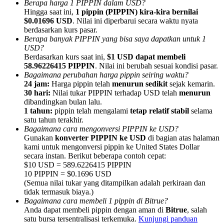
Berapa harga 1 PIPPIN dalam USD?
Hingga saat ini,
1 pippin (PIPPIN) kira-kira bernilai
$0.01696 USD
. Nilai ini diperbarui secara waktu nyata
berdasarkan kurs pasar.
Berapa banyak PIPPIN yang bisa saya dapatkan untuk 1
USD?
Berdasarkan kurs saat ini,
$1 USD dapat membeli
Referensi
58.96226415 PIPPIN
. Nilai ini berubah sesuai kondisi pasar.
Undang teman untuk mendapatkan imbalan tunai
Bagaimana perubahan harga pippin seiring waktu?
24 jam:
Harga pippin telah
menurun sedikit
sejak kemarin.
BTC Welcome Rewards
30 hari:
Nilai tukar PIPPIN terhadap USD telah
menurun
dibandingkan bulan lalu.
1 tahun:
pippin telah mengalami
tetap relatif stabil
selama
satu tahun terakhir.
Bagaimana cara mengonversi PIPPIN ke USD?
Gunakan
konverter PIPPIN ke USD
di bagian atas halaman
kami untuk mengonversi pippin ke United States Dollar
secara instan. Berikut beberapa contoh cepat:
$10 USD = 589.6226415 PIPPIN
10 PIPPIN = $0.1696 USD
(Semua nilai tukar yang ditampilkan adalah perkiraan dan
tidak termasuk biaya.)
Bagaimana cara membeli 1 pippin di Bitrue?
Anda dapat membeli pippin dengan aman di
Bitrue
, salah
BTC Welcome Rewards
satu bursa tersentralisasi terkemuka.
Kunjungi panduan