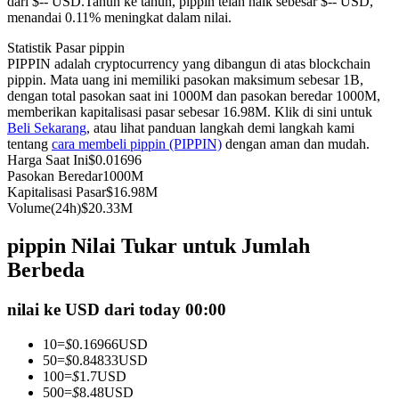
dari $-- USD.
Tahun ke tahun, pippin telah naik sebesar $-- USD,
menandai 0.11% meningkat dalam nilai.
Kontrak berjangka menggunakan USDC sebagai jaminannya
Statistik Pasar pippin
PIPPIN adalah cryptocurrency yang dibangun di atas blockchain
pippin. Mata uang ini memiliki pasokan maksimum sebesar 1B,
dengan total pasokan saat ini 1000M dan pasokan beredar 1000M,
memberikan kapitalisasi pasar sebesar 16.98M. Klik di sini untuk
Beli Sekarang
, atau lihat panduan langkah demi langkah kami
tentang
cara membeli pippin (PIPPIN)
dengan aman dan mudah.
Harga Saat Ini
$
0.01696
Pasokan Beredar
1000M
Kapitalisasi Pasar
$
16.98M
Copy Trading
Volume(24h)
$
20.33M
Bergabunglah dengan pedagang top
pippin Nilai Tukar untuk Jumlah
Berbeda
nilai ke USD dari today 00:00
10
=
$
0.16966
USD
50
=
$
0.84833
USD
100
=
$
1.7
USD
500
=
$
8.48
USD