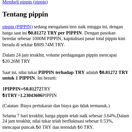
Membeli
pippin
(
pippin
)
Tentang pippin
pippin (PIPPIN)
sedang mengalami tren naik minggu ini, dengan
COIN-M Berjangka
harga saat ini
₺0.81272 TRY per PIPPIN
. Dengan pasokan
Mata Uang Kripto Berjangka
beredar sebesar 1000M PIPPIN, kapitalisasi pasar total pippin kini
berada di sekitar ₺809.74M TRY.
Dalam 24 jam terakhir, volume perdagangan pippin mencapai
TradFi
₺20.26M TRY
Derivatif saham, forex, logam mulia, dan komoditas
Saat ini, nilai tukar
PIPPIN terhadap TRY
adalah
₺0.81272 TRY
untuk 1 PIPPIN
. Ini berarti:
1
PIPPIN
=
₺
0.81272
TRY
₺
1
TRY
=
1.23043606
PIPPIN
(Catatan: Biaya pertukaran dan biaya gas tidak termasuk.)
Selama 7 hari terakhir, harga pippin telah naik sebesar 3.64%.
Dalam
24 jam terakhir, nilai tukar telah berfluktuasi sebesar 0.53%,
mencapai puncak ₺0 TRY dan terendah ₺0 TRY.
USDC Berjangka