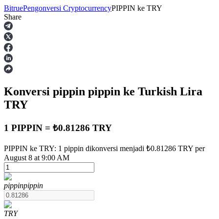
Bitrue
Pengonversi Cryptocurrency
PIPPIN
ke
TRY
Share
Berjangka
Konversi pippin
pippin
ke Turkish Lira
TRY
1 PIPPIN = ₺0.81286 TRY
USDT Berjangka
PIPPIN ke TRY: 1 pippin dikonversi menjadi ₺0.81286 TRY per
August 8 at 9:00 AM
Kontrak berjangka menggunakan USDT sebagai jaminannya
pippin
pippin
TRY