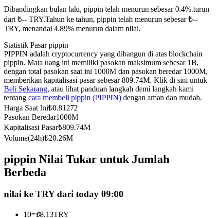
Dibandingkan bulan lalu, pippin telah menurun sebesar 0.4%.turun
Kontrak berjangka menggunakan USDC sebagai jaminannya
dari ₺-- TRY.
Tahun ke tahun, pippin telah menurun sebesar ₺--
TRY, menandai 4.89% menurun dalam nilai.
Statistik Pasar pippin
PIPPIN adalah cryptocurrency yang dibangun di atas blockchain
pippin. Mata uang ini memiliki pasokan maksimum sebesar 1B,
dengan total pasokan saat ini 1000M dan pasokan beredar 1000M,
memberikan kapitalisasi pasar sebesar 809.74M. Klik di sini untuk
Beli Sekarang
, atau lihat panduan langkah demi langkah kami
tentang
cara membeli pippin (PIPPIN)
dengan aman dan mudah.
Harga Saat Ini
₺
0.81272
Copy Trading
Pasokan Beredar
1000M
Bergabunglah dengan pedagang top
Kapitalisasi Pasar
₺
809.74M
Volume(24h)
₺
20.26M
pippin Nilai Tukar untuk Jumlah
Berbeda
nilai ke TRY dari today 09:00
10
=
₺
8.13
TRY