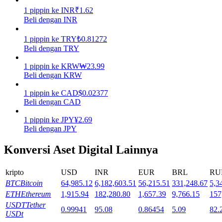
1
pippin
ke
INR
₹
1.62
Mempertaruhkan
Beli dengan INR
Pengembalian tinggi & akses instan
1
pippin
ke
TRY
₺
0.81272
Beli dengan TRY
1
pippin
ke
KRW
₩
23.99
Beli dengan KRW
1
pippin
ke
CAD
$
0.02377
Beli dengan CAD
1
pippin
ke
JPY
¥
2.69
Beli dengan JPY
Launchpool
Konversi Aset Digital Lainnya
Staking fleksibel untuk mendapatkan token populer
kripto
USD
INR
EUR
BRL
RU
BTC
Bitcoin
64,985.12
6,182,603.51
56,215.51
331,248.67
5,3
ETH
Ethereum
1,915.94
182,280.80
1,657.39
9,766.15
157
USDT
Tether
0.99941
95.08
0.86454
5.09
82.
USDt