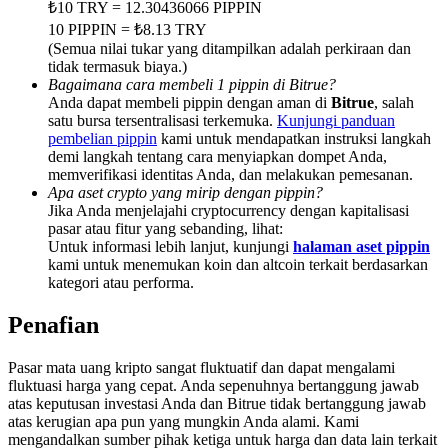
₺10 TRY = 12.30436066 PIPPIN
Deposit & Trade BTC to Share 25000 USDT prize pool!
10 PIPPIN = ₺8.13 TRY
(Semua nilai tukar yang ditampilkan adalah perkiraan dan
tidak termasuk biaya.)
Bagaimana cara membeli 1 pippin di Bitrue?
Deposit CASHCAT & Win
Anda dapat membeli pippin dengan aman di
Bitrue
, salah
satu bursa tersentralisasi terkemuka.
Kunjungi panduan
Share 500000 CASHCAT prize pool
pembelian pippin
kami untuk mendapatkan instruksi langkah
demi langkah tentang cara menyiapkan dompet Anda,
memverifikasi identitas Anda, dan melakukan pemesanan.
Apa aset crypto yang mirip dengan pippin?
Jika Anda menjelajahi cryptocurrency dengan kapitalisasi
Exclusive for BitMart Users
pasar atau fitur yang sebanding, lihat:
Untuk informasi lebih lanjut, kunjungi
halaman aset pippin
Register & Trade to Win 500,000 USDT
kami untuk menemukan koin dan altcoin terkait berdasarkan
kategori atau performa.
Penafian
Precious Metals Trading Carnival
Pasar mata uang kripto sangat fluktuatif dan dapat mengalami
Trade Gold & Silver · 33,333 USDT Bonus
fluktuasi harga yang cepat. Anda sepenuhnya bertanggung jawab
atas keputusan investasi Anda dan Bitrue tidak bertanggung jawab
atas kerugian apa pun yang mungkin Anda alami. Kami
mengandalkan sumber pihak ketiga untuk harga dan data lain terkait