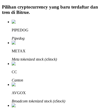
Pilihan cryptocurrency yang baru terdaftar dan
tren di
Bitrue
.
Investasi Otomatis
PIPEDOG
Raih keuntungan jangka panjang dan kepentingan fleksibel
Pipedog
METAX
Meta tokenized stock (xStock)
CC
Pelajari Staking
Canton
Pelajari tentang mendapatkan penghasilan pasif
AVGOX
Bitrue
AI
Broadcom tokenized stock (xStock)