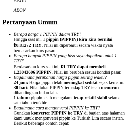
AEON
AEON
Pertanyaan Umum
Referensi
Berapa harga 1 PIPPIN dalam TRY?
Hingga saat ini,
1 pippin (PIPPIN) kira-kira bernilai
Undang teman untuk mendapatkan imbalan tunai
₺0.81272 TRY
. Nilai ini diperbarui secara waktu nyata
berdasarkan kurs pasar.
BTC Welcome Rewards
Berapa banyak PIPPIN yang bisa saya dapatkan untuk 1
TRY?
Berdasarkan kurs saat ini,
₺1 TRY dapat membeli
1.23043606 PIPPIN
. Nilai ini berubah sesuai kondisi pasar.
Bagaimana perubahan harga pippin seiring waktu?
24 jam:
Harga pippin telah
meningkat sedikit
sejak kemarin.
30 hari:
Nilai tukar PIPPIN terhadap TRY telah
menurun
dibandingkan bulan lalu.
1 tahun:
pippin telah mengalami
tetap relatif stabil
selama
satu tahun terakhir.
Bagaimana cara mengonversi PIPPIN ke TRY?
Gunakan
konverter PIPPIN ke TRY
di bagian atas halaman
kami untuk mengonversi pippin ke Turkish Lira secara instan.
BTC Welcome Rewards
Berikut beberapa contoh cepat: