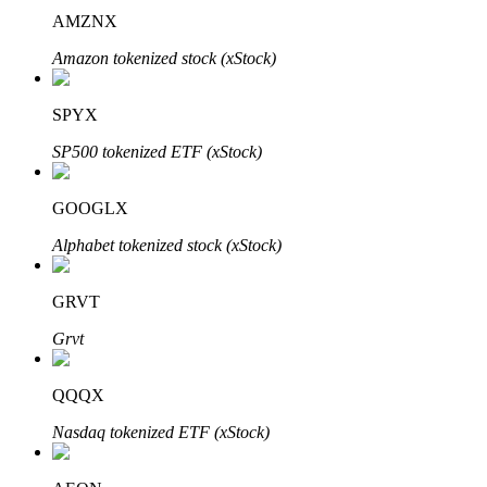
AMZNX
Amazon tokenized stock (xStock)
SPYX
Mitra Bitrue
SP500 tokenized ETF (xStock)
GOOGLX
Alphabet tokenized stock (xStock)
GRVT
Grvt
Afiliasi Bitrue
Hingga 65% Komisi!
QQQX
Nasdaq tokenized ETF (xStock)