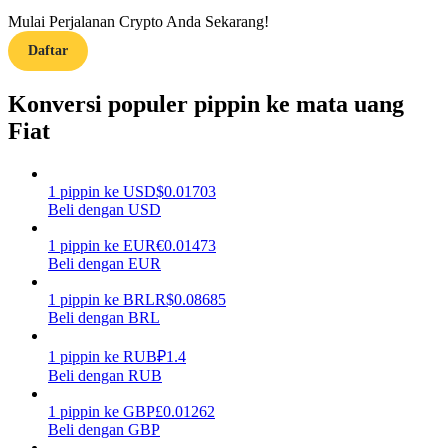
Mulai Perjalanan Crypto Anda Sekarang!
Menghasilkan
Daftar
Konversi populer pippin ke mata uang
Fiat
1
pippin
ke
USD
$
0.01703
Beli dengan USD
1
pippin
ke
EUR
€
0.01473
Babi Kekuatan
Beli dengan EUR
Dapatkan imbalan kompetitif setiap hari
1
pippin
ke
BRL
R$
0.08685
Beli dengan BRL
1
pippin
ke
RUB
₽
1.4
Beli dengan RUB
1
pippin
ke
GBP
£
0.01262
Beli dengan GBP