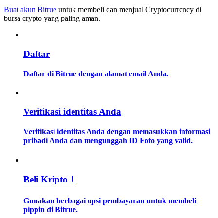
Buat akun Bitrue
untuk membeli dan menjual Cryptocurrency di
bursa crypto yang paling aman.
Memandu
Panduan Pemula Berjangka
Daftar
Daftar di Bitrue dengan alamat email Anda.
Verifikasi identitas Anda
Verifikasi identitas Anda dengan memasukkan informasi
Strategi perdagangan
pribadi Anda dan mengunggah ID Foto yang valid.
Pelajari cara untuk tetap menghasilkan keuntungan
Beli Kripto！
Gunakan berbagai opsi pembayaran untuk membeli
pippin di Bitrue.