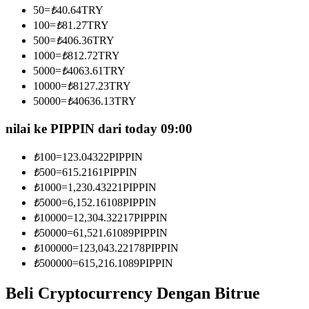
50
=
₺
40.64
TRY
Menjadi Pedagang Salinan
100
=
₺
81.27
TRY
Nikmati pembagian keuntungan dan komisi copy trading
500
=
₺
406.36
TRY
1000
=
₺
812.72
TRY
5000
=
₺
4063.61
TRY
10000
=
₺
8127.23
TRY
50000
=
₺
40636.13
TRY
nilai ke PIPPIN dari today 09:00
₺
100
=
123.04322
PIPPIN
₺
500
=
615.2161
PIPPIN
Informasi
₺
1000
=
1,230.43221
PIPPIN
Analisis data besar termasuk info perdagangan, dll.
₺
5000
=
6,152.16108
PIPPIN
₺
10000
=
12,304.32217
PIPPIN
₺
50000
=
61,521.61089
PIPPIN
₺
100000
=
123,043.22178
PIPPIN
₺
500000
=
615,216.1089
PIPPIN
Beli Cryptocurrency Dengan Bitrue