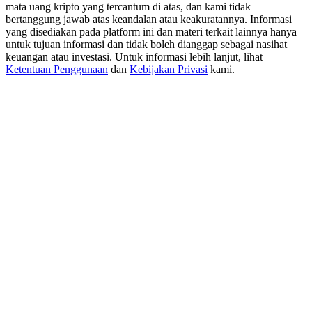
USDT New User Exclusive 10% APR
mata uang kripto yang tercantum di atas, dan kami tidak
bertanggung jawab atas keandalan atau keakuratannya. Informasi
USDT Flexible Staking | Daily Rewards
yang disediakan pada platform ini dan materi terkait lainnya hanya
untuk tujuan informasi dan tidak boleh dianggap sebagai nasihat
keuangan atau investasi. Untuk informasi lebih lanjut, lihat
Ketentuan Penggunaan
dan
Kebijakan Privasi
kami.
BTC New User Exclusive: 6.5% APR
BTC Flexible Staking | Daily Rewards
Lebih Banyak Acara
Menangkan Hadiah dan Hadiah Eksklusif
Pusat Hadiah