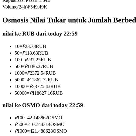
Kapitalisasi Pasar
₽
1.84B
Kontrak berjangka menggunakan USDC sebagai jaminannya
Volume(24h)
₽
549.49K
Osmosis Nilai Tukar untuk Jumlah Berbe
nilai ke RUB dari today 22:59
10
=
₽
23.73
RUB
50
=
₽
118.63
RUB
100
=
₽
237.25
RUB
500
=
₽
1186.27
RUB
Copy Trading
1000
=
₽
2372.54
RUB
Bergabunglah dengan pedagang top
5000
=
₽
11862.72
RUB
10000
=
₽
23725.43
RUB
50000
=
₽
118627.16
RUB
nilai ke OSMO dari today 22:59
₽
100
=
42.148862
OSMO
₽
500
=
210.744314
OSMO
₽
1000
=
421.488628
OSMO