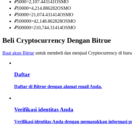
₽
5000
=
2,107.443141
OSMO
Menjadi Pedagang Salinan
₽
10000
=
4,214.886282
OSMO
Nikmati pembagian keuntungan dan komisi copy trading
₽
50000
=
21,074.431414
OSMO
₽
100000
=
42,148.862828
OSMO
₽
500000
=
210,744.31414
OSMO
Beli Cryptocurrency Dengan Bitrue
Buat akun Bitrue
untuk membeli dan menjual Cryptocurrency di bursa
Daftar
Informasi
Analisis data besar termasuk info perdagangan, dll.
Daftar di Bitrue dengan alamat email Anda.
Verifikasi identitas Anda
Verifikasi identitas Anda dengan memasukkan informasi 