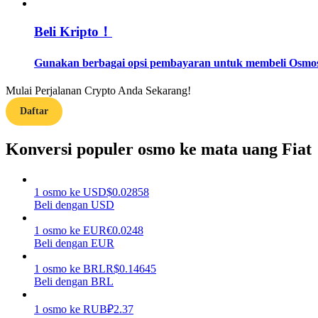
Beli Kripto！
Memandu
Panduan Pemula Berjangka
Gunakan berbagai opsi pembayaran untuk membeli Osmosi
Mulai Perjalanan Crypto Anda Sekarang!
Daftar
Konversi populer osmo ke mata uang Fiat
1
osmo
ke
USD
$
0.02858
Strategi perdagangan
Beli dengan USD
Pelajari cara untuk tetap menghasilkan keuntungan
1
osmo
ke
EUR
€
0.0248
Beli dengan EUR
1
osmo
ke
BRL
R$
0.14645
Beli dengan BRL
1
osmo
ke
RUB
₽
2.37