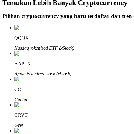
Temukan Lebih Banyak Cryptocurrency
Pilihan cryptocurrency yang baru terdaftar dan tren
Penguncian BTR
Investasi eksklusif untuk pemegang BTR
QQQX
Nasdaq tokenized ETF (xStock)
AAPLX
Apple tokenized stock (xStock)
CC
Pinjaman
Canton
Layanan pinjaman yang didukung Crypto
GRVT
Grvt