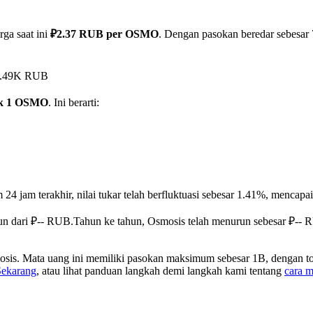
ga saat ini
₽2.37 RUB per OSMO
. Dengan pasokan beredar sebesar 
49.49K RUB
uk 1 OSMO
. Ini berarti:
 24 jam terakhir, nilai tukar telah berfluktuasi sebesar 1.41%, menc
un dari ₽-- RUB.
Tahun ke tahun, Osmosis telah menurun sebesar ₽-- 
sis. Mata uang ini memiliki pasokan maksimum sebesar 1B, dengan to
Sekarang
, atau lihat panduan langkah demi langkah kami tentang
cara 