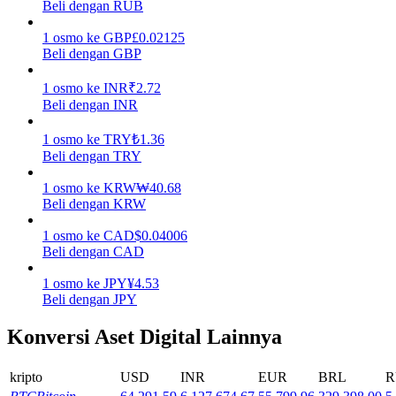
Beli dengan RUB
Menghasilkan
1
osmo
ke
GBP
£
0.02125
Beli dengan GBP
1
osmo
ke
INR
₹
2.72
Beli dengan INR
1
osmo
ke
TRY
₺
1.36
Beli dengan TRY
1
osmo
ke
KRW
₩
40.68
Beli dengan KRW
Babi Kekuatan
1
osmo
ke
CAD
$
0.04006
Dapatkan imbalan kompetitif setiap hari
Beli dengan CAD
1
osmo
ke
JPY
¥
4.53
Beli dengan JPY
Konversi Aset Digital Lainnya
kripto
USD
INR
EUR
BRL
R