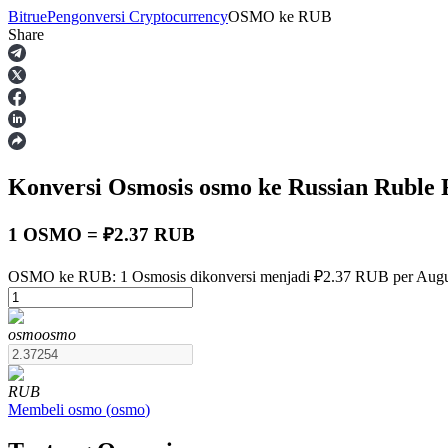
Bitrue
Pengonversi Cryptocurrency
OSMO
ke
RUB
Share
Berjangka
Konversi Osmosis
osmo
ke Russian Ruble
1 OSMO = ₽2.37 RUB
OSMO ke RUB: 1 Osmosis dikonversi menjadi ₽2.37 RUB per Augus
USDT Berjangka
osmo
osmo
Kontrak berjangka menggunakan USDT sebagai jaminannya
RUB
Membeli
osmo
(
osmo
)