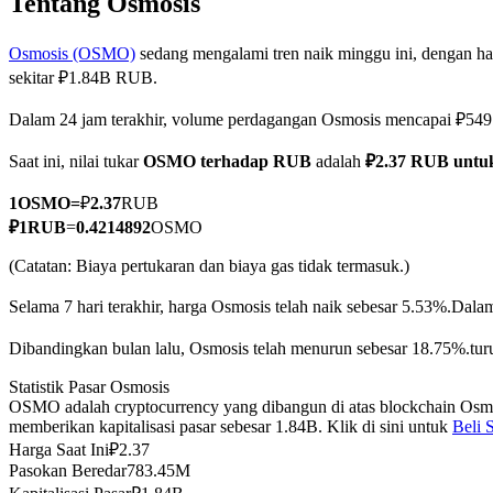
Tentang Osmosis
Osmosis (OSMO)
sedang mengalami tren naik minggu ini, dengan har
sekitar ₽1.84B RUB.
COIN-M Berjangka
Dalam 24 jam terakhir, volume perdagangan Osmosis mencapai ₽5
Mata Uang Kripto Berjangka
Saat ini, nilai tukar
OSMO terhadap RUB
adalah
₽2.37 RUB unt
1
OSMO
=
₽
2.37
RUB
TradFi
₽
1
RUB
=
0.4214892
OSMO
Derivatif saham, forex, logam mulia, dan komoditas
(Catatan: Biaya pertukaran dan biaya gas tidak termasuk.)
Selama 7 hari terakhir, harga Osmosis telah naik sebesar 5.53%.
Dalam
Dibandingkan bulan lalu, Osmosis telah menurun sebesar 18.75%.tur
Statistik Pasar Osmosis
OSMO adalah cryptocurrency yang dibangun di atas blockchain Osmo
memberikan kapitalisasi pasar sebesar 1.84B. Klik di sini untuk
Beli 
Harga Saat Ini
₽
2.37
Pasokan Beredar
783.45M
USDC Berjangka