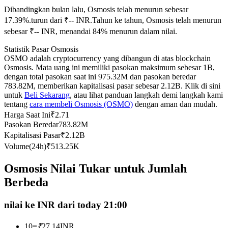
Dibandingkan bulan lalu, Osmosis telah menurun sebesar
Kontrak berjangka menggunakan USDC sebagai jaminannya
17.39%.turun dari ₹-- INR.
Tahun ke tahun, Osmosis telah menurun
sebesar ₹-- INR, menandai 84% menurun dalam nilai.
Statistik Pasar Osmosis
OSMO adalah cryptocurrency yang dibangun di atas blockchain
Osmosis. Mata uang ini memiliki pasokan maksimum sebesar 1B,
dengan total pasokan saat ini 975.32M dan pasokan beredar
783.82M, memberikan kapitalisasi pasar sebesar 2.12B. Klik di sini
untuk
Beli Sekarang
, atau lihat panduan langkah demi langkah kami
tentang
cara membeli Osmosis (OSMO)
dengan aman dan mudah.
Copy Trading
Harga Saat Ini
₹
2.71
Pasokan Beredar
783.82M
Bergabunglah dengan pedagang top
Kapitalisasi Pasar
₹
2.12B
Volume(24h)
₹
513.25K
Osmosis Nilai Tukar untuk Jumlah
Berbeda
nilai ke INR dari today 21:00
10
=
₹
27.14
INR