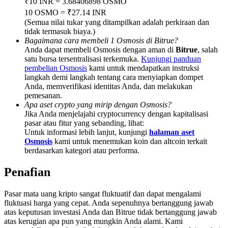
₹10 INR = 3.68406898 OSMO
Deposit & Trade BTC to Share 25000 USDT prize pool!
10 OSMO = ₹27.14 INR
(Semua nilai tukar yang ditampilkan adalah perkiraan dan
tidak termasuk biaya.)
Bagaimana cara membeli 1 Osmosis di Bitrue?
Deposit CASHCAT & Win
Anda dapat membeli Osmosis dengan aman di
Bitrue
, salah
satu bursa tersentralisasi terkemuka.
Kunjungi panduan
Share 500000 CASHCAT prize pool
pembelian Osmosis
kami untuk mendapatkan instruksi
langkah demi langkah tentang cara menyiapkan dompet
Anda, memverifikasi identitas Anda, dan melakukan
pemesanan.
Apa aset crypto yang mirip dengan Osmosis?
Exclusive for BitMart Users
Jika Anda menjelajahi cryptocurrency dengan kapitalisasi
pasar atau fitur yang sebanding, lihat:
Register & Trade to Win 500,000 USDT
Untuk informasi lebih lanjut, kunjungi
halaman aset
Osmosis
kami untuk menemukan koin dan altcoin terkait
berdasarkan kategori atau performa.
Penafian
Precious Metals Trading Carnival
Trade Gold & Silver · 33,333 USDT Bonus
Pasar mata uang kripto sangat fluktuatif dan dapat mengalami
fluktuasi harga yang cepat. Anda sepenuhnya bertanggung jawab
atas keputusan investasi Anda dan Bitrue tidak bertanggung jawab
atas kerugian apa pun yang mungkin Anda alami. Kami