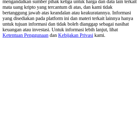
mengandalkan sumber pihak ketiga untuk harga dan data lain terkait
USDT New User Exclusive 10% APR
mata uang kripto yang tercantum di atas, dan kami tidak
USDT Flexible Staking | Daily Rewards
bertanggung jawab atas keandalan atau keakuratannya. Informasi
yang disediakan pada platform ini dan materi terkait lainnya hanya
untuk tujuan informasi dan tidak boleh dianggap sebagai nasihat
keuangan atau investasi. Untuk informasi lebih lanjut, lihat
Ketentuan Penggunaan
dan
Kebijakan Privasi
kami.
BTC New User Exclusive: 6.5% APR
BTC Flexible Staking | Daily Rewards
Lebih Banyak Acara
Menangkan Hadiah dan Hadiah Eksklusif
Pusat Hadiah