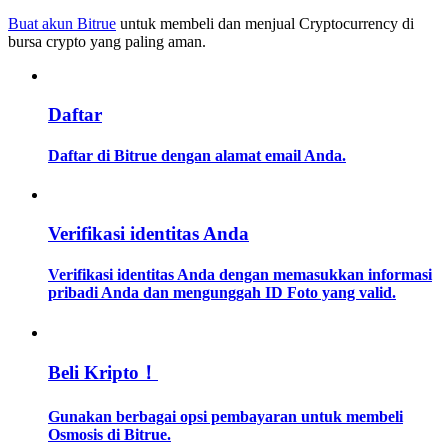
Buat akun Bitrue
untuk membeli dan menjual Cryptocurrency di
bursa crypto yang paling aman.
Memandu
Panduan Pemula Berjangka
Daftar
Daftar di Bitrue dengan alamat email Anda.
Verifikasi identitas Anda
Verifikasi identitas Anda dengan memasukkan informasi
Strategi perdagangan
pribadi Anda dan mengunggah ID Foto yang valid.
Pelajari cara untuk tetap menghasilkan keuntungan
Beli Kripto！
Gunakan berbagai opsi pembayaran untuk membeli
Osmosis di Bitrue.