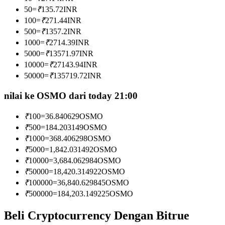
Menjadi Pedagang Salinan
50
=
₹
135.72
INR
100
=
₹
271.44
INR
Nikmati pembagian keuntungan dan komisi copy trading
500
=
₹
1357.2
INR
1000
=
₹
2714.39
INR
5000
=
₹
13571.97
INR
10000
=
₹
27143.94
INR
50000
=
₹
135719.72
INR
nilai ke OSMO dari today 21:00
₹
100
=
36.840629
OSMO
Informasi
₹
500
=
184.203149
OSMO
₹
1000
=
368.406298
OSMO
Analisis data besar termasuk info perdagangan, dll.
₹
5000
=
1,842.031492
OSMO
₹
10000
=
3,684.062984
OSMO
₹
50000
=
18,420.314922
OSMO
₹
100000
=
36,840.629845
OSMO
₹
500000
=
184,203.149225
OSMO
Beli Cryptocurrency Dengan Bitrue