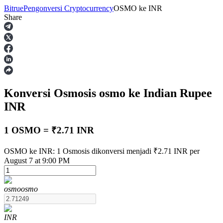
Bitrue
Pengonversi Cryptocurrency
OSMO
ke
INR
Share
Berjangka
Konversi Osmosis
osmo
ke Indian Rupee
INR
1 OSMO = ₹2.71 INR
USDT Berjangka
OSMO ke INR: 1 Osmosis dikonversi menjadi ₹2.71 INR per
August 7 at 9:00 PM
Kontrak berjangka menggunakan USDT sebagai jaminannya
osmo
osmo
INR