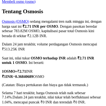
Membeli
osmo
(
osmo
)
Tentang Osmosis
Osmosis (OSMO)
sedang mengalami tren naik minggu ini, dengan
COIN-M Berjangka
harga saat ini
₹2.71 INR per OSMO
. Dengan pasokan beredar
Mata Uang Kripto Berjangka
sebesar 783.82M OSMO, kapitalisasi pasar total Osmosis kini
berada di sekitar ₹2.12B INR.
Dalam 24 jam terakhir, volume perdagangan Osmosis mencapai
TradFi
₹513.25K INR
Derivatif saham, forex, logam mulia, dan komoditas
Saat ini, nilai tukar
OSMO terhadap INR
adalah
₹2.71 INR
untuk 1 OSMO
. Ini berarti:
1
OSMO
=
₹
2.71
INR
₹
1
INR
=
0.36840689
OSMO
(Catatan: Biaya pertukaran dan biaya gas tidak termasuk.)
Selama 7 hari terakhir, harga Osmosis telah naik sebesar
7.14%.
Dalam 24 jam terakhir, nilai tukar telah berfluktuasi sebesar
1.04%, mencapai puncak ₹0 INR dan terendah ₹0 INR.
USDC Berjangka