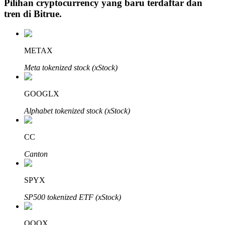
Pilihan cryptocurrency yang baru terdaftar dan
tren di
Bitrue
.
Investasi Otomatis
METAX
Raih keuntungan jangka panjang dan kepentingan fleksibel
Meta tokenized stock (xStock)
GOOGLX
Alphabet tokenized stock (xStock)
CC
Canton
Pelajari Staking
SPYX
Pelajari tentang mendapatkan penghasilan pasif
SP500 tokenized ETF (xStock)
Bitrue
AI
QQQX