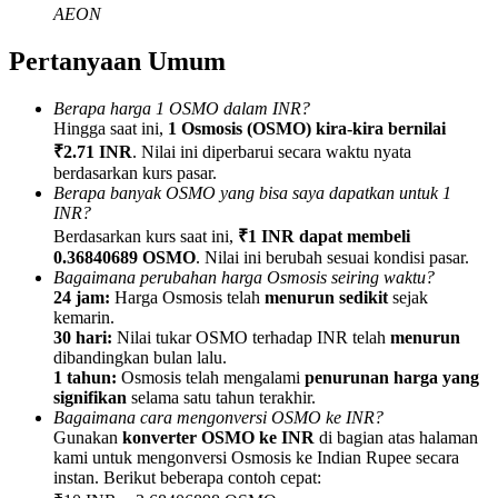
AEON
Pertanyaan Umum
Berapa harga 1 OSMO dalam INR?
Referensi
Hingga saat ini,
1 Osmosis (OSMO) kira-kira bernilai
₹2.71 INR
. Nilai ini diperbarui secara waktu nyata
Undang teman untuk mendapatkan imbalan tunai
berdasarkan kurs pasar.
Berapa banyak OSMO yang bisa saya dapatkan untuk 1
BTC Welcome Rewards
INR?
Berdasarkan kurs saat ini,
₹1 INR dapat membeli
0.36840689 OSMO
. Nilai ini berubah sesuai kondisi pasar.
Bagaimana perubahan harga Osmosis seiring waktu?
24 jam:
Harga Osmosis telah
menurun sedikit
sejak
kemarin.
30 hari:
Nilai tukar OSMO terhadap INR telah
menurun
dibandingkan bulan lalu.
1 tahun:
Osmosis telah mengalami
penurunan harga yang
signifikan
selama satu tahun terakhir.
Bagaimana cara mengonversi OSMO ke INR?
Gunakan
konverter OSMO ke INR
di bagian atas halaman
kami untuk mengonversi Osmosis ke Indian Rupee secara
BTC Welcome Rewards
instan. Berikut beberapa contoh cepat: