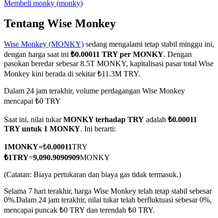
Membeli
monky
(
monky
)
Tentang Wise Monkey
Wise Monkey (MONKY)
sedang mengalami tetap stabil minggu ini,
COIN-M Berjangka
dengan harga saat ini
₺0.00011 TRY per MONKY
. Dengan
Mata Uang Kripto Berjangka
pasokan beredar sebesar 8.5T MONKY, kapitalisasi pasar total Wise
Monkey kini berada di sekitar ₺11.3M TRY.
Dalam 24 jam terakhir, volume perdagangan Wise Monkey
TradFi
mencapai ₺0 TRY
Derivatif saham, forex, logam mulia, dan komoditas
Saat ini, nilai tukar
MONKY terhadap TRY
adalah
₺0.00011
TRY untuk 1 MONKY
. Ini berarti:
1
MONKY
=
₺
0.00011
TRY
₺
1
TRY
=
9,090.9090909
MONKY
(Catatan: Biaya pertukaran dan biaya gas tidak termasuk.)
Selama 7 hari terakhir, harga Wise Monkey telah tetap stabil sebesar
0%.
Dalam 24 jam terakhir, nilai tukar telah berfluktuasi sebesar 0%,
mencapai puncak ₺0 TRY dan terendah ₺0 TRY.
USDC Berjangka