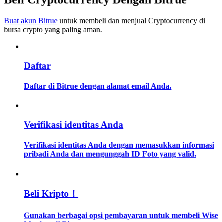
Buat akun Bitrue
untuk membeli dan menjual Cryptocurrency di
Memandu
bursa crypto yang paling aman.
Panduan Pemula Berjangka
Daftar
Daftar di Bitrue dengan alamat email Anda.
Verifikasi identitas Anda
Strategi perdagangan
Verifikasi identitas Anda dengan memasukkan informasi
pribadi Anda dan mengunggah ID Foto yang valid.
Pelajari cara untuk tetap menghasilkan keuntungan
Beli Kripto！
Gunakan berbagai opsi pembayaran untuk membeli Wise