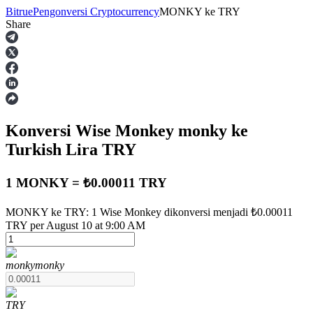
Bitrue
Pengonversi Cryptocurrency
MONKY
ke
TRY
Share
Berjangka
Konversi Wise Monkey
monky
ke
Turkish Lira
TRY
1 MONKY = ₺0.00011 TRY
USDT Berjangka
MONKY ke TRY: 1 Wise Monkey dikonversi menjadi ₺0.00011
TRY per August 10 at 9:00 AM
Kontrak berjangka menggunakan USDT sebagai jaminannya
monky
monky
TRY