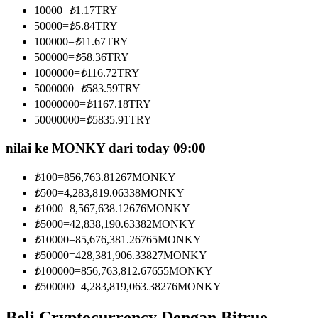
10000
=
₺
1.17
TRY
Menjadi Pedagang Salinan
50000
=
₺
5.84
TRY
Nikmati pembagian keuntungan dan komisi copy trading
100000
=
₺
11.67
TRY
500000
=
₺
58.36
TRY
1000000
=
₺
116.72
TRY
5000000
=
₺
583.59
TRY
10000000
=
₺
1167.18
TRY
50000000
=
₺
5835.91
TRY
nilai ke MONKY dari today 09:00
₺
100
=
856,763.81267
MONKY
Informasi
₺
500
=
4,283,819.06338
MONKY
Analisis data besar termasuk info perdagangan, dll.
₺
1000
=
8,567,638.12676
MONKY
₺
5000
=
42,838,190.63382
MONKY
₺
10000
=
85,676,381.26765
MONKY
₺
50000
=
428,381,906.33827
MONKY
₺
100000
=
856,763,812.67655
MONKY
₺
500000
=
4,283,819,063.38276
MONKY
Beli Cryptocurrency Dengan Bitrue