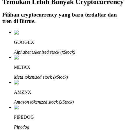
Temukan Lebih Banyak Cryptocurrency
Pilihan cryptocurrency yang baru terdaftar dan
tren di
Bitrue
.
Investasi Otomatis
Raih keuntungan jangka panjang dan kepentingan fleksibel
GOOGLX
Alphabet tokenized stock (xStock)
METAX
Meta tokenized stock (xStock)
AMZNX
Pelajari Staking
Amazon tokenized stock (xStock)
Pelajari tentang mendapatkan penghasilan pasif
Bitrue
AI
PIPEDOG
Pipedog