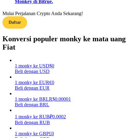
Monkey di Bitrue.
Menghasilkan
Mulai Perjalanan Crypto Anda Sekarang!
Daftar
Konversi populer monky ke mata uang
Fiat
1
monky
ke
USD
$
0
Beli dengan USD
Babi Kekuatan
1
monky
ke
EUR
€
0
Dapatkan imbalan kompetitif setiap hari
Beli dengan EUR
1
monky
ke
BRL
R$
0.00001
Beli dengan BRL
1
monky
ke
RUB
₽
0.0002
Beli dengan RUB
1
monky
ke
GBP
£
0