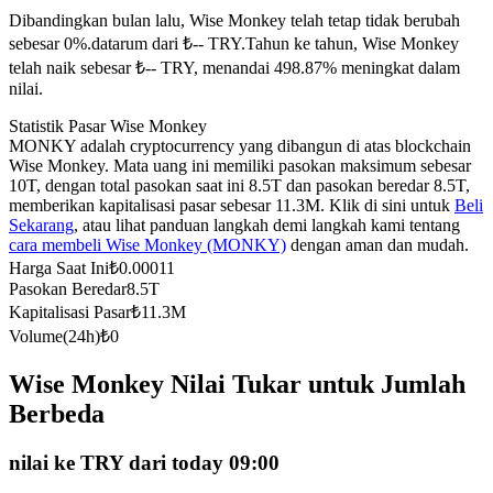
Dibandingkan bulan lalu, Wise Monkey telah tetap tidak berubah
Kontrak berjangka menggunakan USDC sebagai jaminannya
sebesar 0%.datarum dari ₺-- TRY.
Tahun ke tahun, Wise Monkey
telah naik sebesar ₺-- TRY, menandai 498.87% meningkat dalam
nilai.
Statistik Pasar Wise Monkey
MONKY adalah cryptocurrency yang dibangun di atas blockchain
Wise Monkey. Mata uang ini memiliki pasokan maksimum sebesar
10T, dengan total pasokan saat ini 8.5T dan pasokan beredar 8.5T,
memberikan kapitalisasi pasar sebesar 11.3M. Klik di sini untuk
Beli
Sekarang
, atau lihat panduan langkah demi langkah kami tentang
cara membeli Wise Monkey (MONKY)
dengan aman dan mudah.
Copy Trading
Harga Saat Ini
₺
0.00011
Bergabunglah dengan pedagang top
Pasokan Beredar
8.5T
Kapitalisasi Pasar
₺
11.3M
Volume(24h)
₺
0
Wise Monkey Nilai Tukar untuk Jumlah
Berbeda
nilai ke TRY dari today 09:00