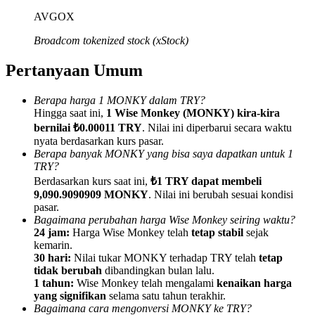
AVGOX
Broadcom tokenized stock (xStock)
Pertanyaan Umum
Referensi
Berapa harga 1 MONKY dalam TRY?
Undang teman untuk mendapatkan imbalan tunai
Hingga saat ini,
1 Wise Monkey (MONKY) kira-kira
bernilai ₺0.00011 TRY
. Nilai ini diperbarui secara waktu
BTC Welcome Rewards
nyata berdasarkan kurs pasar.
Berapa banyak MONKY yang bisa saya dapatkan untuk 1
TRY?
Berdasarkan kurs saat ini,
₺1 TRY dapat membeli
9,090.9090909 MONKY
. Nilai ini berubah sesuai kondisi
pasar.
Bagaimana perubahan harga Wise Monkey seiring waktu?
24 jam:
Harga Wise Monkey telah
tetap stabil
sejak
kemarin.
30 hari:
Nilai tukar MONKY terhadap TRY telah
tetap
tidak berubah
dibandingkan bulan lalu.
1 tahun:
Wise Monkey telah mengalami
kenaikan harga
yang signifikan
selama satu tahun terakhir.
BTC Welcome Rewards
Bagaimana cara mengonversi MONKY ke TRY?