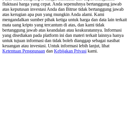
USDT New User Exclusive 10% APR
fluktuasi harga yang cepat. Anda sepenuhnya bertanggung jawab
atas keputusan investasi Anda dan Bitrue tidak bertanggung jawab
USDT Flexible Staking | Daily Rewards
atas kerugian apa pun yang mungkin Anda alami. Kami
mengandalkan sumber pihak ketiga untuk harga dan data lain terkait
mata uang kripto yang tercantum di atas, dan kami tidak
bertanggung jawab atas keandalan atau keakuratannya. Informasi
yang disediakan pada platform ini dan materi terkait lainnya hanya
BTC New User Exclusive: 6.5% APR
untuk tujuan informasi dan tidak boleh dianggap sebagai nasihat
keuangan atau investasi. Untuk informasi lebih lanjut, lihat
BTC Flexible Staking | Daily Rewards
Ketentuan Penggunaan
dan
Kebijakan Privasi
kami.
Lebih Banyak Acara
Menangkan Hadiah dan Hadiah Eksklusif
Pusat Hadiah