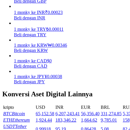
Beli dengan GBP
Mempertaruhkan
1
monky
ke
INR
₹
0.00023
Beli dengan INR
Pengembalian tinggi & akses instan
1
monky
ke
TRY
₺
0.00011
Beli dengan TRY
1
monky
ke
KRW
₩
0.00346
Beli dengan KRW
1
monky
ke
CAD
$
0
Beli dengan CAD
1
monky
ke
JPY
¥
0.00038
Launchpool
Beli dengan JPY
Staking fleksibel untuk mendapatkan token populer
Konversi Aset Digital Lainnya
kripto
USD
INR
EUR
BRL
RU
BTC
Bitcoin
65,152.58
6,207,243.41
56,356.40
331,274.85
5,3
ETH
Ethereum
1,924.44
183,346.22
1,664.62
9,785.01
158
USDT
Tether
0.99918
95.19
0.86428
5.08
82.