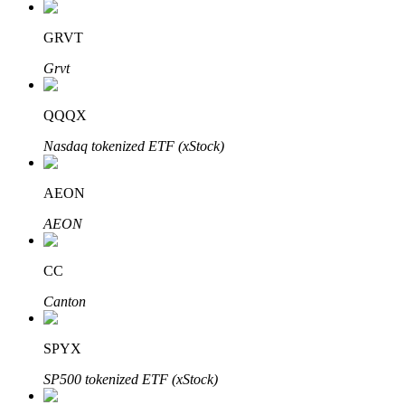
GRVT
Grvt
Mitra Bitrue
QQQX
Nasdaq tokenized ETF (xStock)
AEON
AEON
CC
Afiliasi Bitrue
Canton
Hingga 65% Komisi!
SPYX
SP500 tokenized ETF (xStock)