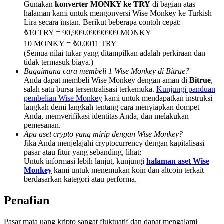
Deposit & Trade BTC to Share 25000 USDT prize pool!
Gunakan
konverter MONKY ke TRY
di bagian atas
halaman kami untuk mengonversi Wise Monkey ke Turkish
Lira secara instan. Berikut beberapa contoh cepat:
₺10 TRY = 90,909.09090909 MONKY
10 MONKY = ₺0.0011 TRY
Deposit CASHCAT & Win
(Semua nilai tukar yang ditampilkan adalah perkiraan dan
tidak termasuk biaya.)
Share 500000 CASHCAT prize pool
Bagaimana cara membeli 1 Wise Monkey di Bitrue?
Anda dapat membeli Wise Monkey dengan aman di
Bitrue
,
salah satu bursa tersentralisasi terkemuka.
Kunjungi panduan
pembelian Wise Monkey
kami untuk mendapatkan instruksi
Exclusive for BitMart Users
langkah demi langkah tentang cara menyiapkan dompet
Anda, memverifikasi identitas Anda, dan melakukan
Register & Trade to Win 500,000 USDT
pemesanan.
Apa aset crypto yang mirip dengan Wise Monkey?
Jika Anda menjelajahi cryptocurrency dengan kapitalisasi
pasar atau fitur yang sebanding, lihat:
Untuk informasi lebih lanjut, kunjungi
halaman aset Wise
Precious Metals Trading Carnival
Monkey
kami untuk menemukan koin dan altcoin terkait
berdasarkan kategori atau performa.
Trade Gold & Silver · 33,333 USDT Bonus
Penafian
Pasar mata uang kripto sangat fluktuatif dan dapat mengalami