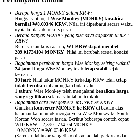
Berapa harga 1 MONKY dalam KRW?
Hingga saat ini,
1 Wise Monkey (MONKY) kira-kira
bernilai ₩0.00346 KRW
. Nilai ini diperbarui secara waktu
nyata berdasarkan kurs pasar.
Berapa banyak MONKY yang bisa saya dapatkan untuk 1
Referensi
KRW?
Undang teman untuk mendapatkan imbalan tunai
Berdasarkan kurs saat ini,
₩1 KRW dapat membeli
289.01734104 MONKY
. Nilai ini berubah sesuai kondisi
BTC Welcome Rewards
pasar.
Bagaimana perubahan harga Wise Monkey seiring waktu?
24 jam:
Harga Wise Monkey telah
tetap stabil
sejak
kemarin.
30 hari:
Nilai tukar MONKY terhadap KRW telah
tetap
tidak berubah
dibandingkan bulan lalu.
1 tahun:
Wise Monkey telah mengalami
kenaikan harga
yang signifikan
selama satu tahun terakhir.
Bagaimana cara mengonversi MONKY ke KRW?
Gunakan
konverter MONKY ke KRW
di bagian atas
halaman kami untuk mengonversi Wise Monkey ke South
Korean Won secara instan. Berikut beberapa contoh cepat:
₩10 KRW = 2,890.1734104 MONKY
10 MONKY = ₩0.0346 KRW
BTC Welcome Rewards
(Semua nilai tukar yang ditampilkan adalah perkiraan dan