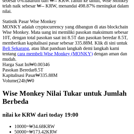
sebesar 0%.datarum dari ₩-- KRW.
Tahun ke tahun, Wise Monkey
telah naik sebesar ₩-- KRW, menandai 498.87% meningkat dalam
Kontrak berjangka menggunakan USDC sebagai jaminannya
nilai.
Statistik Pasar Wise Monkey
MONKY adalah cryptocurrency yang dibangun di atas blockchain
Wise Monkey. Mata uang ini memiliki pasokan maksimum sebesar
10T, dengan total pasokan saat ini 8.5T dan pasokan beredar 8.5T,
memberikan kapitalisasi pasar sebesar 335.88M. Klik di sini untuk
Beli Sekarang
, atau lihat panduan langkah demi langkah kami
tentang
cara membeli Wise Monkey (MONKY)
dengan aman dan
mudah.
Harga Saat Ini
₩
0.00346
Copy Trading
Pasokan Beredar
8.5T
Kapitalisasi Pasar
₩
335.88M
Bergabunglah dengan pedagang top
Volume(24h)
₩
0
Wise Monkey Nilai Tukar untuk Jumlah
Berbeda
nilai ke KRW dari today 19:00
10000
=
₩
34.68
KRW
50000
=
₩
173.42
KRW