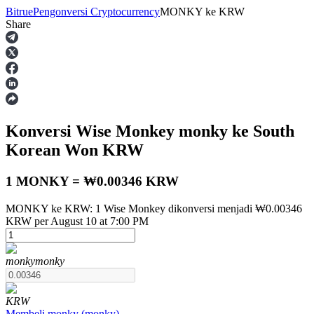
Bitrue
Pengonversi Cryptocurrency
MONKY
ke
KRW
Share
Berjangka
Konversi Wise Monkey
monky
ke South
Korean Won
KRW
1 MONKY = ₩0.00346 KRW
MONKY ke KRW: 1 Wise Monkey dikonversi menjadi ₩0.00346
USDT Berjangka
KRW per August 10 at 7:00 PM
Kontrak berjangka menggunakan USDT sebagai jaminannya
monky
monky
KRW
Membeli
monky
(
monky
)