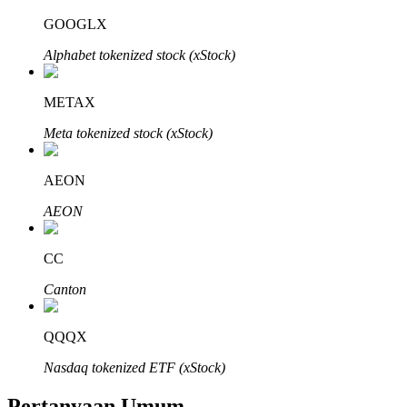
GOOGLX
Alphabet tokenized stock (xStock)
METAX
Mitra Bitrue
Meta tokenized stock (xStock)
AEON
AEON
CC
Canton
Afiliasi Bitrue
Hingga 65% Komisi!
QQQX
Nasdaq tokenized ETF (xStock)
Pertanyaan Umum