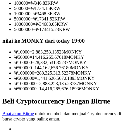
100000
=
₩
346.83
KRW
Menjadi Pedagang Salinan
500000
=
₩
1734.15
KRW
1000000
=
₩
3468.3
KRW
Nikmati pembagian keuntungan dan komisi copy trading
5000000
=
₩
17341.52
KRW
10000000
=
₩
34683.05
KRW
50000000
=
₩
173415.23
KRW
nilai ke MONKY dari today 19:00
₩
10000
=
2,883,253.13523
MONKY
₩
50000
=
14,416,265.67618
MONKY
₩
100000
=
28,832,531.35237
MONKY
₩
500000
=
144,162,656.76189
MONKY
₩
1000000
=
288,325,313.52378
MONKY
Informasi
₩
5000000
=
1,441,626,567.61893
MONKY
₩
10000000
=
2,883,253,135.23787
MONKY
Analisis data besar termasuk info perdagangan, dll.
₩
50000000
=
14,416,265,676.18936
MONKY
Beli Cryptocurrency Dengan Bitrue
Buat akun Bitrue
untuk membeli dan menjual Cryptocurrency di
bursa crypto yang paling aman.