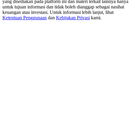
yang disediakan pada platform ini dan materi terkait lainnya hanya
USDT New User Exclusive 10% APR
untuk tujuan informasi dan tidak boleh dianggap sebagai nasihat
USDT Flexible Staking | Daily Rewards
keuangan atau investasi. Untuk informasi lebih lanjut, lihat
Ketentuan Penggunaan
dan
Kebijakan Privasi
kami.
BTC New User Exclusive: 6.5% APR
BTC Flexible Staking | Daily Rewards
Lebih Banyak Acara
Menangkan Hadiah dan Hadiah Eksklusif
Pusat Hadiah