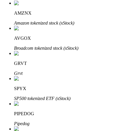
AMZNX
Amazon tokenized stock (xStock)
Investasi Otomatis
Raih keuntungan jangka panjang dan kepentingan fleksibel
AVGOX
Broadcom tokenized stock (xStock)
GRVT
Grvt
SPYX
Pelajari Staking
SP500 tokenized ETF (xStock)
Pelajari tentang mendapatkan penghasilan pasif
PIPEDOG
Bitrue
AI
Pipedog