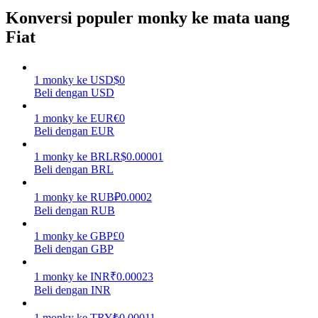
Konversi populer monky ke mata uang
Menghasilkan
Fiat
1
monky
ke
USD
$
0
Beli dengan USD
1
monky
ke
EUR
€
0
Beli dengan EUR
1
monky
ke
BRL
R$
0.00001
Beli dengan BRL
Babi Kekuatan
1
monky
ke
RUB
₽
0.0002
Dapatkan imbalan kompetitif setiap hari
Beli dengan RUB
1
monky
ke
GBP
£
0
Beli dengan GBP
1
monky
ke
INR
₹
0.00023
Beli dengan INR
1
monky
ke
TRY
₺
0.00011