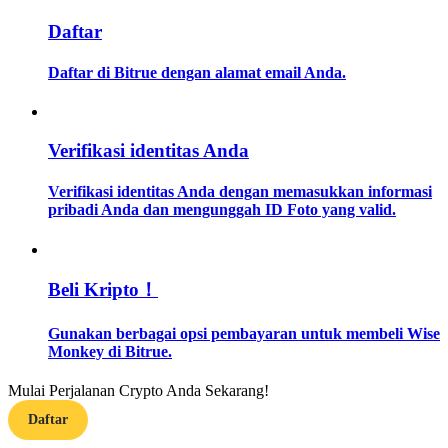
Daftar
Memandu
Daftar di Bitrue dengan alamat email Anda.
Panduan Pemula Berjangka
Verifikasi identitas Anda
Verifikasi identitas Anda dengan memasukkan informasi
pribadi Anda dan mengunggah ID Foto yang valid.
Strategi perdagangan
Beli Kripto！
Pelajari cara untuk tetap menghasilkan keuntungan
Gunakan berbagai opsi pembayaran untuk membeli Wise
Monkey di Bitrue.
Mulai Perjalanan Crypto Anda Sekarang!
Daftar