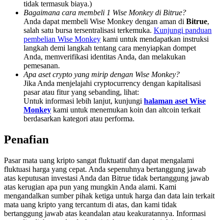
tidak termasuk biaya.)
Deposit & Trade BTC to Share 25000 USDT prize pool!
Bagaimana cara membeli 1 Wise Monkey di Bitrue?
Anda dapat membeli Wise Monkey dengan aman di
Bitrue
,
salah satu bursa tersentralisasi terkemuka.
Kunjungi panduan
pembelian Wise Monkey
kami untuk mendapatkan instruksi
Deposit CASHCAT & Win
langkah demi langkah tentang cara menyiapkan dompet
Anda, memverifikasi identitas Anda, dan melakukan
Share 500000 CASHCAT prize pool
pemesanan.
Apa aset crypto yang mirip dengan Wise Monkey?
Jika Anda menjelajahi cryptocurrency dengan kapitalisasi
pasar atau fitur yang sebanding, lihat:
Untuk informasi lebih lanjut, kunjungi
halaman aset Wise
Exclusive for BitMart Users
Monkey
kami untuk menemukan koin dan altcoin terkait
berdasarkan kategori atau performa.
Register & Trade to Win 500,000 USDT
Penafian
Pasar mata uang kripto sangat fluktuatif dan dapat mengalami
Precious Metals Trading Carnival
fluktuasi harga yang cepat. Anda sepenuhnya bertanggung jawab
atas keputusan investasi Anda dan Bitrue tidak bertanggung jawab
Trade Gold & Silver · 33,333 USDT Bonus
atas kerugian apa pun yang mungkin Anda alami. Kami
mengandalkan sumber pihak ketiga untuk harga dan data lain terkait
mata uang kripto yang tercantum di atas, dan kami tidak
bertanggung jawab atas keandalan atau keakuratannya. Informasi