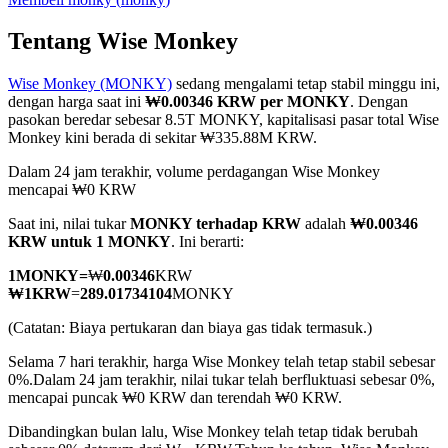
Tentang Wise Monkey
Wise Monkey (MONKY)
sedang mengalami tetap stabil minggu ini,
COIN-M Berjangka
dengan harga saat ini
₩0.00346 KRW per MONKY
. Dengan
pasokan beredar sebesar 8.5T MONKY, kapitalisasi pasar total Wise
Mata Uang Kripto Berjangka
Monkey kini berada di sekitar ₩335.88M KRW.
Dalam 24 jam terakhir, volume perdagangan Wise Monkey
mencapai ₩0 KRW
TradFi
Saat ini, nilai tukar
MONKY terhadap KRW
adalah
₩0.00346
Derivatif saham, forex, logam mulia, dan komoditas
KRW untuk 1 MONKY
. Ini berarti:
1
MONKY
=
₩
0.00346
KRW
₩
1
KRW
=
289.01734104
MONKY
(Catatan: Biaya pertukaran dan biaya gas tidak termasuk.)
Selama 7 hari terakhir, harga Wise Monkey telah tetap stabil sebesar
0%.
Dalam 24 jam terakhir, nilai tukar telah berfluktuasi sebesar 0%,
mencapai puncak ₩0 KRW dan terendah ₩0 KRW.
Dibandingkan bulan lalu, Wise Monkey telah tetap tidak berubah
USDC Berjangka