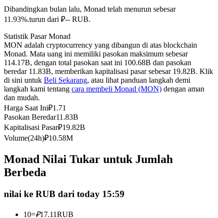
Dibandingkan bulan lalu, Monad telah menurun sebesar
Kontrak berjangka menggunakan USDC sebagai jaminannya
11.93%.turun dari ₽-- RUB.
Statistik Pasar Monad
MON adalah cryptocurrency yang dibangun di atas blockchain
Monad. Mata uang ini memiliki pasokan maksimum sebesar
114.17B, dengan total pasokan saat ini 100.68B dan pasokan
beredar 11.83B, memberikan kapitalisasi pasar sebesar 19.82B. Klik
di sini untuk
Beli Sekarang
, atau lihat panduan langkah demi
langkah kami tentang
cara membeli Monad (MON)
dengan aman
dan mudah.
Harga Saat Ini
₽
1.71
Copy Trading
Pasokan Beredar
11.83B
Bergabunglah dengan pedagang top
Kapitalisasi Pasar
₽
19.82B
Volume(24h)
₽
10.58M
Monad Nilai Tukar untuk Jumlah
Berbeda
nilai ke RUB dari today 15:59
10
=
₽
17.11
RUB