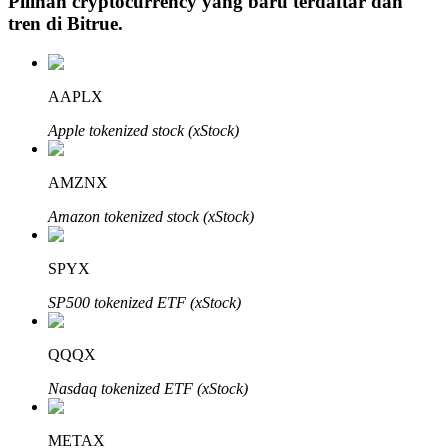
Pilihan cryptocurrency yang baru terdaftar dan
tren di
Bitrue
.
Investasi Otomatis
AAPLX
Raih keuntungan jangka panjang dan kepentingan fleksibel
Apple tokenized stock (xStock)
AMZNX
Amazon tokenized stock (xStock)
SPYX
SP500 tokenized ETF (xStock)
Pelajari Staking
QQQX
Pelajari tentang mendapatkan penghasilan pasif
Nasdaq tokenized ETF (xStock)
Bitrue
AI
METAX