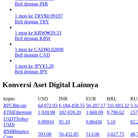
Beli dengan INR
Mempertaruhkan
1
mon
ke
TRY
₺
0.99197
Pengembalian tinggi & akses instan
Beli dengan TRY
1
mon
ke
KRW
₩
29.33
Beli dengan KRW
1
mon
ke
CAD
$
0.02898
Beli dengan CAD
1
mon
ke
JPY
¥
3.28
Beli dengan JPY
Konversi Aset Digital Lainnya
Launchpool
Staking fleksibel untuk mendapatkan token populer
kripto
USD
INR
EUR
BRL
RU
BTC
Bitcoin
64,972.93
6,184,458.55
56,207.17
331,693.32
5,3
ETH
Ethereum
1,918.98
182,659.20
1,660.09
9,796.62
157
USDT
Tether
0.99916
95.10
0.86436
5.10
82.
USDt
BNB
Binance
593.08
56,452.85
513.06
3,027.75
48,
Coin