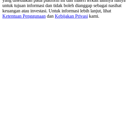
yang disediakan pada platform ini dan materi terkait lainnya hanya
USDT New User Exclusive 10% APR
untuk tujuan informasi dan tidak boleh dianggap sebagai nasihat
keuangan atau investasi. Untuk informasi lebih lanjut, lihat
USDT Flexible Staking | Daily Rewards
Ketentuan Penggunaan
dan
Kebijakan Privasi
kami.
BTC New User Exclusive: 6.5% APR
BTC Flexible Staking | Daily Rewards
Lebih Banyak Acara
Menangkan Hadiah dan Hadiah Eksklusif
Pusat Hadiah