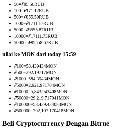
50
=
₽
85.56
RUB
Menjadi Pedagang Salinan
100
=
₽
171.12
RUB
Nikmati pembagian keuntungan dan komisi copy trading
500
=
₽
855.59
RUB
1000
=
₽
1711.17
RUB
5000
=
₽
8555.87
RUB
10000
=
₽
17111.73
RUB
50000
=
₽
85558.67
RUB
nilai ke MON dari today 15:59
₽
100
=
58.439434
MON
₽
500
=
292.19717
MON
Informasi
₽
1000
=
584.39434
MON
Analisis data besar termasuk info perdagangan, dll.
₽
5000
=
2,921.971704
MON
₽
10000
=
5,843.943408
MON
₽
50000
=
29,219.717041
MON
₽
100000
=
58,439.434083
MON
₽
500000
=
292,197.170418
MON
Beli Cryptocurrency Dengan Bitrue