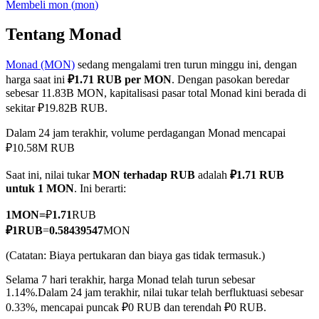
Membeli
mon
(
mon
)
Tentang Monad
Monad (MON)
sedang mengalami tren turun minggu ini, dengan
COIN-M Berjangka
harga saat ini
₽1.71 RUB per MON
. Dengan pasokan beredar
Mata Uang Kripto Berjangka
sebesar 11.83B MON, kapitalisasi pasar total Monad kini berada di
sekitar ₽19.82B RUB.
Dalam 24 jam terakhir, volume perdagangan Monad mencapai
TradFi
₽10.58M RUB
Derivatif saham, forex, logam mulia, dan komoditas
Saat ini, nilai tukar
MON terhadap RUB
adalah
₽1.71 RUB
untuk 1 MON
. Ini berarti:
1
MON
=
₽
1.71
RUB
₽
1
RUB
=
0.58439547
MON
(Catatan: Biaya pertukaran dan biaya gas tidak termasuk.)
Selama 7 hari terakhir, harga Monad telah turun sebesar
1.14%.
Dalam 24 jam terakhir, nilai tukar telah berfluktuasi sebesar
0.33%, mencapai puncak ₽0 RUB dan terendah ₽0 RUB.
USDC Berjangka