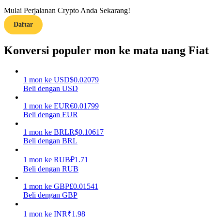
Mulai Perjalanan Crypto Anda Sekarang!
Menghasilkan
Daftar
Konversi populer mon ke mata uang Fiat
1
mon
ke
USD
$
0.02079
Beli dengan USD
1
mon
ke
EUR
€
0.01799
Beli dengan EUR
Babi Kekuatan
1
mon
ke
BRL
R$
0.10617
Dapatkan imbalan kompetitif setiap hari
Beli dengan BRL
1
mon
ke
RUB
₽
1.71
Beli dengan RUB
1
mon
ke
GBP
£
0.01541
Beli dengan GBP
1
mon
ke
INR
₹
1.98