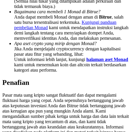
(Semua nilai tukar yang ditampilkan adalah perkiraan dan
Deposit & Trade BTC to Share 25000 USDT prize pool!
tidak termasuk biaya.)
Bagaimana cara membeli 1 Monad di Bitrue?
Anda dapat membeli Monad dengan aman di
Bitrue
, salah
satu bursa tersentralisasi terkemuka.
Kunjungi panduan
pembelian Monad
kami untuk mendapatkan instruksi langkah
Deposit CASHCAT & Win
demi langkah tentang cara menyiapkan dompet Anda,
Share 500000 CASHCAT prize pool
memverifikasi identitas Anda, dan melakukan pemesanan.
Apa aset crypto yang mirip dengan Monad?
Jika Anda menjelajahi cryptocurrency dengan kapitalisasi
pasar atau fitur yang sebanding, lihat:
Untuk informasi lebih lanjut, kunjungi
halaman aset Monad
Exclusive for BitMart Users
kami untuk menemukan koin dan altcoin terkait berdasarkan
kategori atau performa.
Register & Trade to Win 500,000 USDT
Penafian
Pasar mata uang kripto sangat fluktuatif dan dapat mengalami
Precious Metals Trading Carnival
fluktuasi harga yang cepat. Anda sepenuhnya bertanggung jawab
atas keputusan investasi Anda dan Bitrue tidak bertanggung jawab
Trade Gold & Silver · 33,333 USDT Bonus
atas kerugian apa pun yang mungkin Anda alami. Kami
mengandalkan sumber pihak ketiga untuk harga dan data lain terkait
mata uang kripto yang tercantum di atas, dan kami tidak
bertanggung jawab atas keandalan atau keakuratannya. Informasi