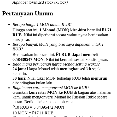
Alphabet tokenized stock (xStock)
Pertanyaan Umum
Berapa harga 1 MON dalam RUB?
Referensi
Hingga saat ini,
1 Monad (MON) kira-kira bernilai ₽1.71
RUB
. Nilai ini diperbarui secara waktu nyata berdasarkan
Undang teman untuk mendapatkan imbalan tunai
kurs pasar.
Berapa banyak MON yang bisa saya dapatkan untuk 1
BTC Welcome Rewards
RUB?
Berdasarkan kurs saat ini,
₽1 RUB dapat membeli
0.58439547 MON
. Nilai ini berubah sesuai kondisi pasar.
Bagaimana perubahan harga Monad seiring waktu?
24 jam:
Harga Monad telah
meningkat sedikit
sejak
kemarin.
30 hari:
Nilai tukar MON terhadap RUB telah
menurun
dibandingkan bulan lalu.
Bagaimana cara mengonversi MON ke RUB?
Gunakan
konverter MON ke RUB
di bagian atas halaman
kami untuk mengonversi Monad ke Russian Ruble secara
instan. Berikut beberapa contoh cepat:
₽10 RUB = 5.84395472 MON
BTC Welcome Rewards
10 MON = ₽17.11 RUB