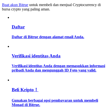
Buat akun Bitrue
untuk membeli dan menjual Cryptocurrency di
bursa crypto yang paling aman.
Memandu
Panduan Pemula Berjangka
Daftar
Daftar di Bitrue dengan alamat email Anda.
Verifikasi identitas Anda
Verifikasi identitas Anda dengan memasukkan informasi
Strategi perdagangan
pribadi Anda dan mengunggah ID Foto yang valid.
Pelajari cara untuk tetap menghasilkan keuntungan
Beli Kripto！
Gunakan berbagai opsi pembayaran untuk membeli
Monad di Bitrue.