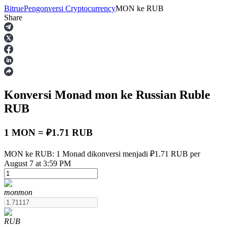
Bitrue
Pengonversi Cryptocurrency
MON
ke
RUB
Share
Berjangka
Konversi Monad
mon
ke Russian Ruble
RUB
1 MON = ₽1.71 RUB
USDT Berjangka
MON ke RUB: 1 Monad dikonversi menjadi ₽1.71 RUB per
August 7 at 3:59 PM
Kontrak berjangka menggunakan USDT sebagai jaminannya
mon
mon
RUB