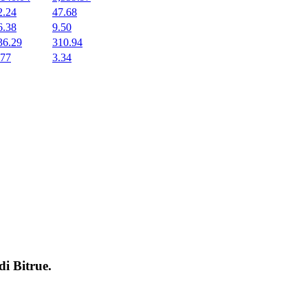
2.24
47.68
6.38
9.50
36.29
310.94
.77
3.34
 di
Bitrue
.