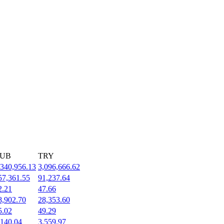
UB
TRY
,340,956.13
3,096,666.62
57,361.55
91,237.64
2.21
47.66
8,902.70
28,353.60
5.02
49.29
,140.04
3,559.97