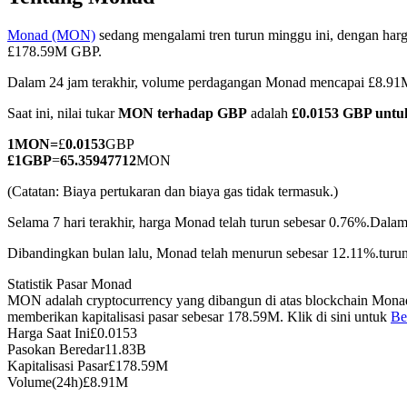
Monad (MON)
sedang mengalami tren turun minggu ini, dengan harg
£178.59M GBP.
Dalam 24 jam terakhir, volume perdagangan Monad mencapai £8.9
COIN-M Berjangka
Saat ini, nilai tukar
MON terhadap GBP
adalah
£0.0153 GBP unt
Mata Uang Kripto Berjangka
1
MON
=
£
0.0153
GBP
£
1
GBP
=
65.35947712
MON
TradFi
(Catatan: Biaya pertukaran dan biaya gas tidak termasuk.)
Derivatif saham, forex, logam mulia, dan komoditas
Selama 7 hari terakhir, harga Monad telah turun sebesar 0.76%.
Dalam 
Dibandingkan bulan lalu, Monad telah menurun sebesar 12.11%.turun
Statistik Pasar Monad
MON adalah cryptocurrency yang dibangun di atas blockchain Monad
memberikan kapitalisasi pasar sebesar 178.59M. Klik di sini untuk
Be
Harga Saat Ini
£
0.0153
Pasokan Beredar
11.83B
Kapitalisasi Pasar
£
178.59M
Volume(24h)
£
8.91M
USDC Berjangka