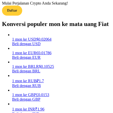
Mulai Perjalanan Crypto Anda Sekarang!
Daftar
Memandu
Panduan Pemula Berjangka
Konversi populer mon ke mata uang Fiat
1
mon
ke
USD
$
0.02064
Beli dengan USD
1
mon
ke
EUR
€
0.01786
Beli dengan EUR
1
mon
ke
BRL
R$
0.10525
Beli dengan BRL
Strategi perdagangan
Pelajari cara untuk tetap menghasilkan keuntungan
1
mon
ke
RUB
₽
1.7
Beli dengan RUB
1
mon
ke
GBP
£
0.0153
Beli dengan GBP
1
mon
ke
INR
₹
1.96