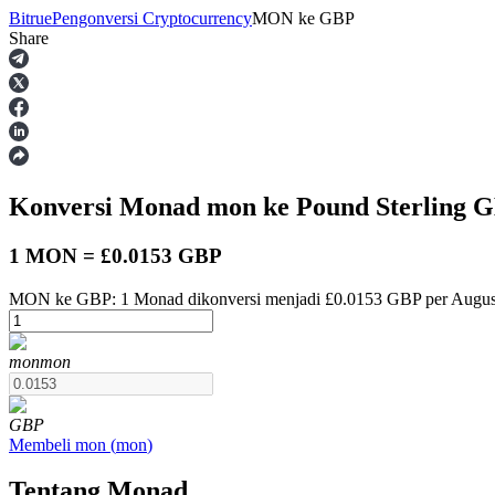
Bitrue
Pengonversi Cryptocurrency
MON
ke
GBP
Share
Berjangka
Konversi Monad
mon
ke Pound Sterling
G
1 MON = £0.0153 GBP
MON ke GBP: 1 Monad dikonversi menjadi £0.0153 GBP per Augus
USDT Berjangka
mon
mon
Kontrak berjangka menggunakan USDT sebagai jaminannya
GBP
Membeli
mon
(
mon
)
Tentang Monad