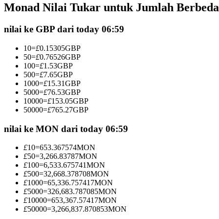
Monad Nilai Tukar untuk Jumlah Berbeda
Kontrak berjangka menggunakan USDC sebagai jaminannya
nilai ke GBP dari today 06:59
10
=
£
0.15305
GBP
50
=
£
0.76526
GBP
100
=
£
1.53
GBP
500
=
£
7.65
GBP
1000
=
£
15.31
GBP
5000
=
£
76.53
GBP
10000
=
£
153.05
GBP
50000
=
£
765.27
GBP
Copy Trading
Bergabunglah dengan pedagang top
nilai ke MON dari today 06:59
£
10
=
653.367574
MON
£
50
=
3,266.83787
MON
£
100
=
6,533.675741
MON
£
500
=
32,668.378708
MON
£
1000
=
65,336.757417
MON
£
5000
=
326,683.787085
MON
£
10000
=
653,367.57417
MON
£
50000
=
3,266,837.870853
MON