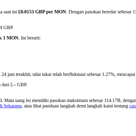
a saat ini
£0.0153 GBP per MON
. Dengan pasokan beredar sebesar 11
1M GBP
uk 1 MON
. Ini berarti:
24 jam terakhir, nilai tukar telah berfluktuasi sebesar 1.27%, menca
 dari £-- GBP.
. Mata uang ini memiliki pasokan maksimum sebesar 114.17B, dengan t
li Sekarang
, atau lihat panduan langkah demi langkah kami tentang
ca