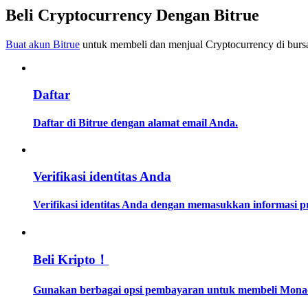
Menjadi Pedagang Salinan
Beli Cryptocurrency Dengan Bitrue
Nikmati pembagian keuntungan dan komisi copy trading
Buat akun Bitrue
untuk membeli dan menjual Cryptocurrency di bursa
Daftar
Daftar di Bitrue dengan alamat email Anda.
Informasi
Verifikasi identitas Anda
Analisis data besar termasuk info perdagangan, dll.
Verifikasi identitas Anda dengan memasukkan informasi 
Beli Kripto！
Gunakan berbagai opsi pembayaran untuk membeli Monad