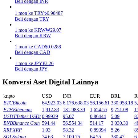
Beli dengan INR
Menghasilkan
1
mon
ke
TRY
₺
0.98487
Beli dengan TRY
1
mon
ke
KRW
₩
29.07
Beli dengan KRW
1
mon
ke
CAD
$
0.0288
Beli dengan CAD
1
mon
ke
JPY
¥
3.26
Beli dengan JPY
Babi Kekuatan
Konversi Aset Digital Lainnya
Dapatkan imbalan kompetitif setiap hari
kripto
USD
INR
EUR
BRL
R
BTC
Bitcoin
64,923.03
6,176,638.03
56,156.61
330,958.18
5
ETH
Ethereum
1,912.83
181,983.39
1,654.55
9,751.08
1
USDT
Tether USDt
0.99939
95.07
0.86444
5.09
8
BNB
Binance Coin
594.44
56,554.34
514.17
3,030.30
4
XRP
XRP
1.03
98.32
0.89394
5.26
8
SOL
Solana
74.63
7,100.75
64.55
380.47
6