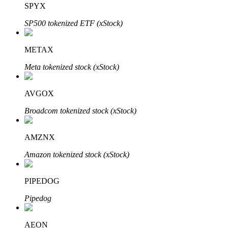
SPYX
SP500 tokenized ETF (xStock)
Penguncian BTR
Investasi eksklusif untuk pemegang BTR
METAX
Meta tokenized stock (xStock)
AVGOX
Broadcom tokenized stock (xStock)
AMZNX
Pinjaman
Amazon tokenized stock (xStock)
Layanan pinjaman yang didukung Crypto
PIPEDOG
Pipedog
AEON