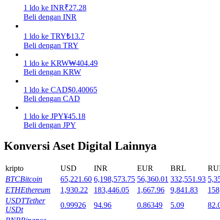
1
ldo
ke
INR
₹
27.28
Beli dengan INR
Mempertaruhkan
Pengembalian tinggi & akses instan
1
ldo
ke
TRY
₺
13.7
Beli dengan TRY
1
ldo
ke
KRW
₩
404.49
Beli dengan KRW
1
ldo
ke
CAD
$
0.40065
Beli dengan CAD
1
ldo
ke
JPY
¥
45.18
Beli dengan JPY
Launchpool
Konversi Aset Digital Lainnya
Staking fleksibel untuk mendapatkan token populer
kripto
USD
INR
EUR
BRL
RU
BTC
Bitcoin
65,221.60
6,198,573.75
56,360.01
332,551.93
5,3
ETH
Ethereum
1,930.22
183,446.05
1,667.96
9,841.83
158
USDT
Tether
0.99926
94.96
0.86349
5.09
82.
USDt