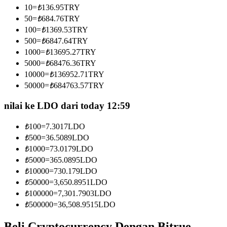
10
=
₺
136.95
TRY
Menjadi Pedagang Salinan
50
=
₺
684.76
TRY
Nikmati pembagian keuntungan dan komisi copy trading
100
=
₺
1369.53
TRY
500
=
₺
6847.64
TRY
1000
=
₺
13695.27
TRY
5000
=
₺
68476.36
TRY
10000
=
₺
136952.71
TRY
50000
=
₺
684763.57
TRY
nilai ke LDO dari today 12:59
₺
100
=
7.3017
LDO
Informasi
₺
500
=
36.5089
LDO
Analisis data besar termasuk info perdagangan, dll.
₺
1000
=
73.0179
LDO
₺
5000
=
365.0895
LDO
₺
10000
=
730.179
LDO
₺
50000
=
3,650.8951
LDO
₺
100000
=
7,301.7903
LDO
₺
500000
=
36,508.9515
LDO
Beli Cryptocurrency Dengan Bitrue