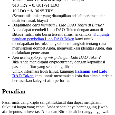
Deposit & Trade BTC to Share 25000 USDT prize pool!
₺10 TRY = 0.7301791 LDO
10 LDO = ₺136.95 TRY
(Semua nilai tukar yang ditampilkan adalah perkiraan dan
tidak termasuk biaya.)
Deposit CASHCAT & Win
Bagaimana cara membeli 1 Lido DAO Token di Bitrue?
Anda dapat membeli Lido DAO Token dengan aman di
Share 500000 CASHCAT prize pool
Bitrue
, salah satu bursa tersentralisasi terkemuka.
Kunjungi
panduan pembelian Lido DAO Token
kami untuk
mendapatkan instruksi langkah demi langkah tentang cara
menyiapkan dompet Anda, memverifikasi identitas Anda, dan
melakukan pemesanan.
Exclusive for BitMart Users
Apa aset crypto yang mirip dengan Lido DAO Token?
Jika Anda menjelajahi cryptocurrency dengan kapitalisasi
Register & Trade to Win 500,000 USDT
pasar atau fitur yang sebanding, lihat:
Untuk informasi lebih lanjut, kunjungi
halaman aset Lido
DAO Token
kami untuk menemukan koin dan altcoin terkait
berdasarkan kategori atau performa.
Precious Metals Trading Carnival
Penafian
Trade Gold & Silver · 33,333 USDT Bonus
Pasar mata uang kripto sangat fluktuatif dan dapat mengalami
fluktuasi harga yang cepat. Anda sepenuhnya bertanggung jawab
atas keputusan investasi Anda dan Bitrue tidak bertanggung jawab