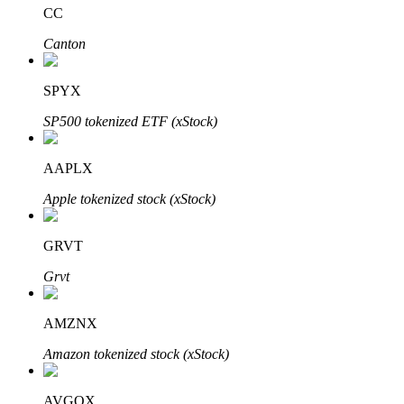
CC
Canton
SPYX
Mitra Bitrue
SP500 tokenized ETF (xStock)
AAPLX
Apple tokenized stock (xStock)
GRVT
Grvt
Afiliasi Bitrue
Hingga 65% Komisi!
AMZNX
Amazon tokenized stock (xStock)
AVGOX