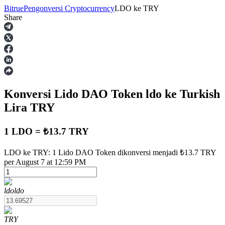
Bitrue
Pengonversi Cryptocurrency
LDO
ke
TRY
Share
Berjangka
Konversi Lido DAO Token
ldo
ke Turkish
Lira
TRY
1 LDO = ₺13.7 TRY
USDT Berjangka
LDO ke TRY: 1 Lido DAO Token dikonversi menjadi ₺13.7 TRY
per August 7 at 12:59 PM
Kontrak berjangka menggunakan USDT sebagai jaminannya
ldo
ldo
TRY