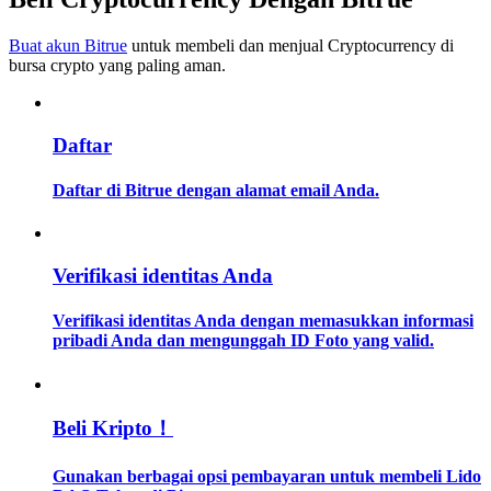
Buat akun Bitrue
untuk membeli dan menjual Cryptocurrency di
Memandu
bursa crypto yang paling aman.
Panduan Pemula Berjangka
Daftar
Daftar di Bitrue dengan alamat email Anda.
Verifikasi identitas Anda
Strategi perdagangan
Verifikasi identitas Anda dengan memasukkan informasi
pribadi Anda dan mengunggah ID Foto yang valid.
Pelajari cara untuk tetap menghasilkan keuntungan
Beli Kripto！
Gunakan berbagai opsi pembayaran untuk membeli Lido