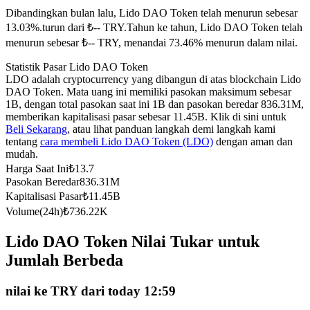
Dibandingkan bulan lalu, Lido DAO Token telah menurun sebesar
Kontrak berjangka menggunakan USDC sebagai jaminannya
13.03%.turun dari ₺-- TRY.
Tahun ke tahun, Lido DAO Token telah
menurun sebesar ₺-- TRY, menandai 73.46% menurun dalam nilai.
Statistik Pasar Lido DAO Token
LDO adalah cryptocurrency yang dibangun di atas blockchain Lido
DAO Token. Mata uang ini memiliki pasokan maksimum sebesar
1B, dengan total pasokan saat ini 1B dan pasokan beredar 836.31M,
memberikan kapitalisasi pasar sebesar 11.45B. Klik di sini untuk
Beli Sekarang
, atau lihat panduan langkah demi langkah kami
tentang
cara membeli Lido DAO Token (LDO)
dengan aman dan
mudah.
Copy Trading
Harga Saat Ini
₺
13.7
Bergabunglah dengan pedagang top
Pasokan Beredar
836.31M
Kapitalisasi Pasar
₺
11.45B
Volume(24h)
₺
736.22K
Lido DAO Token Nilai Tukar untuk
Jumlah Berbeda
nilai ke TRY dari today 12:59