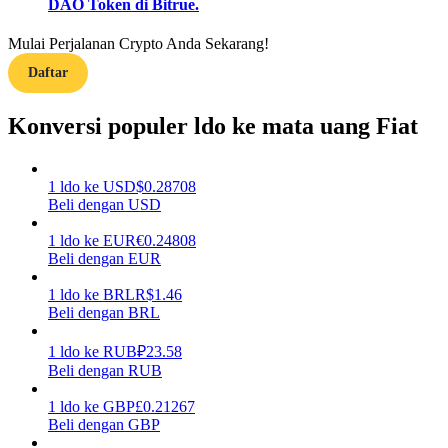
DAO Token di Bitrue.
Menghasilkan
Mulai Perjalanan Crypto Anda Sekarang!
Daftar
Konversi populer ldo ke mata uang Fiat
1
ldo
ke
USD
$
0.28708
Beli dengan USD
1
ldo
ke
EUR
€
0.24808
Babi Kekuatan
Beli dengan EUR
Dapatkan imbalan kompetitif setiap hari
1
ldo
ke
BRL
R$
1.46
Beli dengan BRL
1
ldo
ke
RUB
₽
23.58
Beli dengan RUB
1
ldo
ke
GBP
£
0.21267
Beli dengan GBP