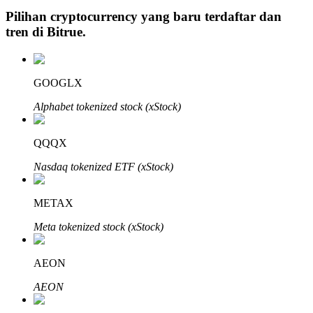
Pilihan cryptocurrency yang baru terdaftar dan
tren di
Bitrue
.
Investasi Otomatis
GOOGLX
Raih keuntungan jangka panjang dan kepentingan fleksibel
Alphabet tokenized stock (xStock)
QQQX
Nasdaq tokenized ETF (xStock)
METAX
Meta tokenized stock (xStock)
Pelajari Staking
Pelajari tentang mendapatkan penghasilan pasif
AEON
Bitrue
AI
AEON