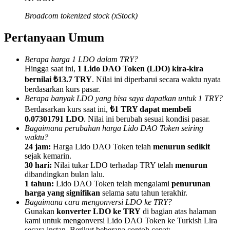
Broadcom tokenized stock (xStock)
Pertanyaan Umum
Referensi
Berapa harga 1 LDO dalam TRY?
Hingga saat ini,
1 Lido DAO Token (LDO) kira-kira
Undang teman untuk mendapatkan imbalan tunai
bernilai ₺13.7 TRY
. Nilai ini diperbarui secara waktu nyata
berdasarkan kurs pasar.
BTC Welcome Rewards
Berapa banyak LDO yang bisa saya dapatkan untuk 1 TRY?
Berdasarkan kurs saat ini,
₺1 TRY dapat membeli
0.07301791 LDO
. Nilai ini berubah sesuai kondisi pasar.
Bagaimana perubahan harga Lido DAO Token seiring
waktu?
24 jam:
Harga Lido DAO Token telah
menurun sedikit
sejak kemarin.
30 hari:
Nilai tukar LDO terhadap TRY telah
menurun
dibandingkan bulan lalu.
1 tahun:
Lido DAO Token telah mengalami
penurunan
harga yang signifikan
selama satu tahun terakhir.
Bagaimana cara mengonversi LDO ke TRY?
Gunakan
konverter LDO ke TRY
di bagian atas halaman
BTC Welcome Rewards
kami untuk mengonversi Lido DAO Token ke Turkish Lira
secara instan. Berikut beberapa contoh cepat: