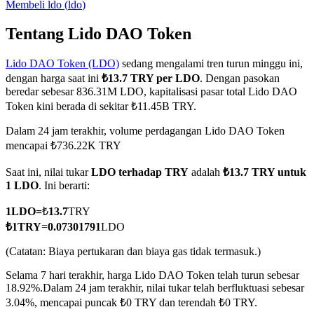
Membeli
ldo
(
ldo
)
Tentang Lido DAO Token
Lido DAO Token (LDO)
sedang mengalami tren turun minggu ini,
COIN-M Berjangka
dengan harga saat ini
₺13.7 TRY per LDO
. Dengan pasokan
Mata Uang Kripto Berjangka
beredar sebesar 836.31M LDO, kapitalisasi pasar total Lido DAO
Token kini berada di sekitar ₺11.45B TRY.
Dalam 24 jam terakhir, volume perdagangan Lido DAO Token
TradFi
mencapai ₺736.22K TRY
Derivatif saham, forex, logam mulia, dan komoditas
Saat ini, nilai tukar
LDO terhadap TRY
adalah
₺13.7 TRY untuk
1 LDO
. Ini berarti:
1
LDO
=
₺
13.7
TRY
₺
1
TRY
=
0.07301791
LDO
(Catatan: Biaya pertukaran dan biaya gas tidak termasuk.)
Selama 7 hari terakhir, harga Lido DAO Token telah turun sebesar
18.92%.
Dalam 24 jam terakhir, nilai tukar telah berfluktuasi sebesar
3.04%, mencapai puncak ₺0 TRY dan terendah ₺0 TRY.
USDC Berjangka