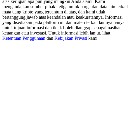
atas kerugian apa pun yang mungkin Anda alami. Kami
USDT New User Exclusive 10% APR
mengandalkan sumber pihak ketiga untuk harga dan data lain terkait
USDT Flexible Staking | Daily Rewards
mata uang kripto yang tercantum di atas, dan kami tidak
bertanggung jawab atas keandalan atau keakuratannya. Informasi
yang disediakan pada platform ini dan materi terkait lainnya hanya
untuk tujuan informasi dan tidak boleh dianggap sebagai nasihat
keuangan atau investasi. Untuk informasi lebih lanjut, lihat
BTC New User Exclusive: 6.5% APR
Ketentuan Penggunaan
dan
Kebijakan Privasi
kami.
BTC Flexible Staking | Daily Rewards
Lebih Banyak Acara
Menangkan Hadiah dan Hadiah Eksklusif
Pusat Hadiah