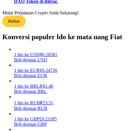
DAO Token di Bitrue.
Menghasilkan
Mulai Perjalanan Crypto Anda Sekarang!
Daftar
Konversi populer ldo ke mata uang Fiat
1
ldo
ke
USD
$
0.28581
Beli dengan USD
1
ldo
ke
EUR
€
0.24726
Babi Kekuatan
Beli dengan EUR
Dapatkan imbalan kompetitif setiap hari
1
ldo
ke
BRL
R$
1.46
Beli dengan BRL
1
ldo
ke
RUB
₽
23.51
Beli dengan RUB
1
ldo
ke
GBP
£
0.21185
Beli dengan GBP