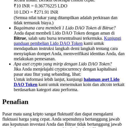
Deposit & Trade BTC to Share 25000 USDT prize pool!
₹10 INR = 0.36776225 LDO
10 LDO = ₹271.91 INR
(Semua nilai tukar yang ditampilkan adalah perkiraan dan
tidak termasuk biaya.)
Deposit CASHCAT & Win
Bagaimana cara membeli 1 Lido DAO Token di Bitrue?
Anda dapat membeli Lido DAO Token dengan aman di
Share 500000 CASHCAT prize pool
Bitrue
, salah satu bursa tersentralisasi terkemuka.
Kunjungi
panduan pembelian Lido DAO Token
kami untuk
mendapatkan instruksi langkah demi langkah tentang cara
menyiapkan dompet Anda, memverifikasi identitas Anda, dan
melakukan pemesanan.
Exclusive for BitMart Users
Apa aset crypto yang mirip dengan Lido DAO Token?
Jika Anda menjelajahi cryptocurrency dengan kapitalisasi
Register & Trade to Win 500,000 USDT
pasar atau fitur yang sebanding, lihat:
Untuk informasi lebih lanjut, kunjungi
halaman aset Lido
DAO Token
kami untuk menemukan koin dan altcoin terkait
berdasarkan kategori atau performa.
Precious Metals Trading Carnival
Penafian
Trade Gold & Silver · 33,333 USDT Bonus
Pasar mata uang kripto sangat fluktuatif dan dapat mengalami
fluktuasi harga yang cepat. Anda sepenuhnya bertanggung jawab
atas keputusan investasi Anda dan Bitrue tidak bertanggung jawab