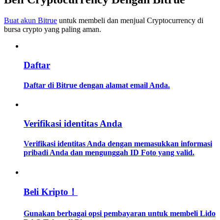
Buat akun Bitrue
untuk membeli dan menjual Cryptocurrency di
Memandu
bursa crypto yang paling aman.
Panduan Pemula Berjangka
Daftar
Daftar di Bitrue dengan alamat email Anda.
Verifikasi identitas Anda
Strategi perdagangan
Verifikasi identitas Anda dengan memasukkan informasi
pribadi Anda dan mengunggah ID Foto yang valid.
Pelajari cara untuk tetap menghasilkan keuntungan
Beli Kripto！
Gunakan berbagai opsi pembayaran untuk membeli Lido