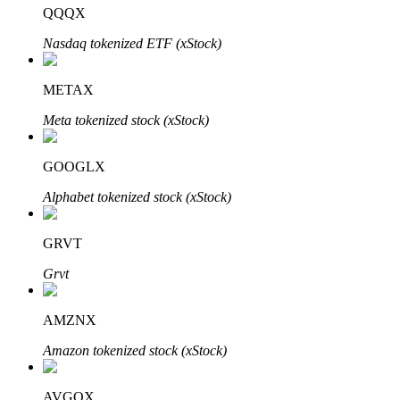
QQQX
Nasdaq tokenized ETF (xStock)
METAX
Mitra Bitrue
Meta tokenized stock (xStock)
GOOGLX
Alphabet tokenized stock (xStock)
GRVT
Grvt
Afiliasi Bitrue
Hingga 65% Komisi!
AMZNX
Amazon tokenized stock (xStock)
AVGOX