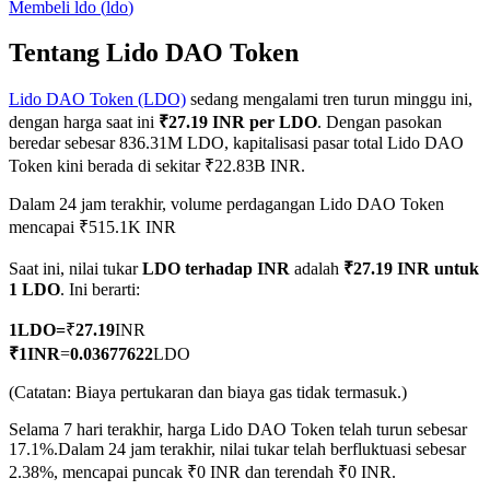
Membeli
ldo
(
ldo
)
Tentang Lido DAO Token
Lido DAO Token (LDO)
sedang mengalami tren turun minggu ini,
COIN-M Berjangka
dengan harga saat ini
₹27.19 INR per LDO
. Dengan pasokan
Mata Uang Kripto Berjangka
beredar sebesar 836.31M LDO, kapitalisasi pasar total Lido DAO
Token kini berada di sekitar ₹22.83B INR.
Dalam 24 jam terakhir, volume perdagangan Lido DAO Token
TradFi
mencapai ₹515.1K INR
Derivatif saham, forex, logam mulia, dan komoditas
Saat ini, nilai tukar
LDO terhadap INR
adalah
₹27.19 INR untuk
1 LDO
. Ini berarti:
1
LDO
=
₹
27.19
INR
₹
1
INR
=
0.03677622
LDO
(Catatan: Biaya pertukaran dan biaya gas tidak termasuk.)
Selama 7 hari terakhir, harga Lido DAO Token telah turun sebesar
17.1%.
Dalam 24 jam terakhir, nilai tukar telah berfluktuasi sebesar
2.38%, mencapai puncak ₹0 INR dan terendah ₹0 INR.
USDC Berjangka