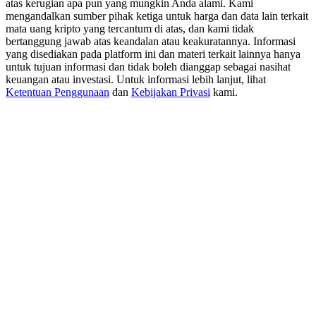
atas kerugian apa pun yang mungkin Anda alami. Kami
USDT New User Exclusive 10% APR
mengandalkan sumber pihak ketiga untuk harga dan data lain terkait
USDT Flexible Staking | Daily Rewards
mata uang kripto yang tercantum di atas, dan kami tidak
bertanggung jawab atas keandalan atau keakuratannya. Informasi
yang disediakan pada platform ini dan materi terkait lainnya hanya
untuk tujuan informasi dan tidak boleh dianggap sebagai nasihat
keuangan atau investasi. Untuk informasi lebih lanjut, lihat
BTC New User Exclusive: 6.5% APR
Ketentuan Penggunaan
dan
Kebijakan Privasi
kami.
BTC Flexible Staking | Daily Rewards
Lebih Banyak Acara
Menangkan Hadiah dan Hadiah Eksklusif
Pusat Hadiah