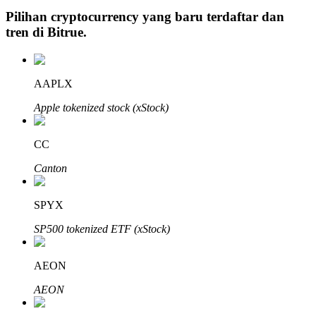
Pilihan cryptocurrency yang baru terdaftar dan
tren di
Bitrue
.
Investasi Otomatis
AAPLX
Raih keuntungan jangka panjang dan kepentingan fleksibel
Apple tokenized stock (xStock)
CC
Canton
SPYX
SP500 tokenized ETF (xStock)
Pelajari Staking
Pelajari tentang mendapatkan penghasilan pasif
AEON
Bitrue
AI
AEON