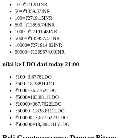
10
=
₹
271.91
INR
Menjadi Pedagang Salinan
50
=
₹
1359.57
INR
Nikmati pembagian keuntungan dan komisi copy trading
100
=
₹
2719.15
INR
500
=
₹
13595.74
INR
1000
=
₹
27191.48
INR
5000
=
₹
135957.41
INR
10000
=
₹
271914.82
INR
50000
=
₹
1359574.09
INR
nilai ke LDO dari today 21:00
₹
100
=
3.6776
LDO
Informasi
₹
500
=
18.3881
LDO
Analisis data besar termasuk info perdagangan, dll.
₹
1000
=
36.7762
LDO
₹
5000
=
183.8811
LDO
₹
10000
=
367.7622
LDO
₹
50000
=
1,838.8111
LDO
₹
100000
=
3,677.6223
LDO
₹
500000
=
18,388.1115
LDO
Beli Cryptocurrency Dengan Bitrue