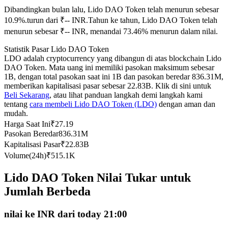
Dibandingkan bulan lalu, Lido DAO Token telah menurun sebesar
Kontrak berjangka menggunakan USDC sebagai jaminannya
10.9%.turun dari ₹-- INR.
Tahun ke tahun, Lido DAO Token telah
menurun sebesar ₹-- INR, menandai 73.46% menurun dalam nilai.
Statistik Pasar Lido DAO Token
LDO adalah cryptocurrency yang dibangun di atas blockchain Lido
DAO Token. Mata uang ini memiliki pasokan maksimum sebesar
1B, dengan total pasokan saat ini 1B dan pasokan beredar 836.31M,
memberikan kapitalisasi pasar sebesar 22.83B. Klik di sini untuk
Beli Sekarang
, atau lihat panduan langkah demi langkah kami
tentang
cara membeli Lido DAO Token (LDO)
dengan aman dan
mudah.
Copy Trading
Harga Saat Ini
₹
27.19
Bergabunglah dengan pedagang top
Pasokan Beredar
836.31M
Kapitalisasi Pasar
₹
22.83B
Volume(24h)
₹
515.1K
Lido DAO Token Nilai Tukar untuk
Jumlah Berbeda
nilai ke INR dari today 21:00