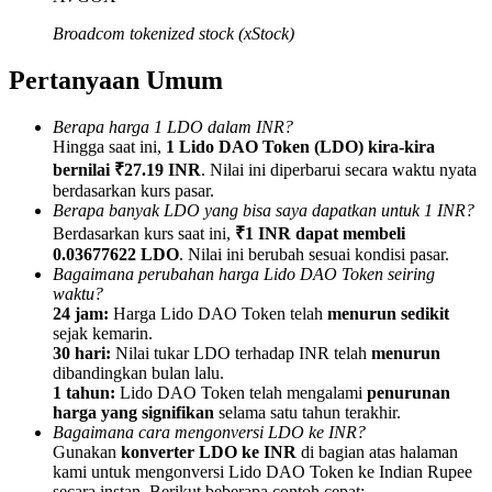
Broadcom tokenized stock (xStock)
Pertanyaan Umum
Referensi
Berapa harga 1 LDO dalam INR?
Hingga saat ini,
1 Lido DAO Token (LDO) kira-kira
Undang teman untuk mendapatkan imbalan tunai
bernilai ₹27.19 INR
. Nilai ini diperbarui secara waktu nyata
berdasarkan kurs pasar.
BTC Welcome Rewards
Berapa banyak LDO yang bisa saya dapatkan untuk 1 INR?
Berdasarkan kurs saat ini,
₹1 INR dapat membeli
0.03677622 LDO
. Nilai ini berubah sesuai kondisi pasar.
Bagaimana perubahan harga Lido DAO Token seiring
waktu?
24 jam:
Harga Lido DAO Token telah
menurun sedikit
sejak kemarin.
30 hari:
Nilai tukar LDO terhadap INR telah
menurun
dibandingkan bulan lalu.
1 tahun:
Lido DAO Token telah mengalami
penurunan
harga yang signifikan
selama satu tahun terakhir.
Bagaimana cara mengonversi LDO ke INR?
Gunakan
konverter LDO ke INR
di bagian atas halaman
BTC Welcome Rewards
kami untuk mengonversi Lido DAO Token ke Indian Rupee
secara instan. Berikut beberapa contoh cepat: