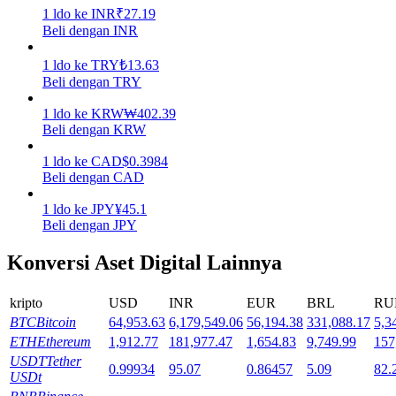
1
ldo
ke
INR
₹
27.19
Beli dengan INR
Mempertaruhkan
Pengembalian tinggi & akses instan
1
ldo
ke
TRY
₺
13.63
Beli dengan TRY
1
ldo
ke
KRW
₩
402.39
Beli dengan KRW
1
ldo
ke
CAD
$
0.3984
Beli dengan CAD
1
ldo
ke
JPY
¥
45.1
Beli dengan JPY
Launchpool
Konversi Aset Digital Lainnya
Staking fleksibel untuk mendapatkan token populer
kripto
USD
INR
EUR
BRL
RU
BTC
Bitcoin
64,953.63
6,179,549.06
56,194.38
331,088.17
5,3
ETH
Ethereum
1,912.77
181,977.47
1,654.83
9,749.99
157
USDT
Tether
0.99934
95.07
0.86457
5.09
82.
USDt