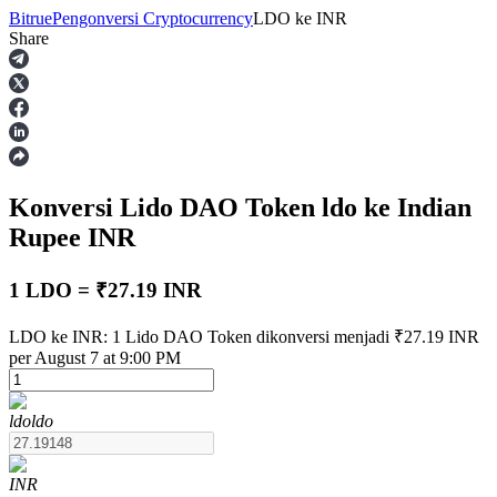
Bitrue
Pengonversi Cryptocurrency
LDO
ke
INR
Share
Berjangka
Konversi Lido DAO Token
ldo
ke Indian
Rupee
INR
1 LDO = ₹27.19 INR
USDT Berjangka
LDO ke INR: 1 Lido DAO Token dikonversi menjadi ₹27.19 INR
per August 7 at 9:00 PM
Kontrak berjangka menggunakan USDT sebagai jaminannya
ldo
ldo
INR