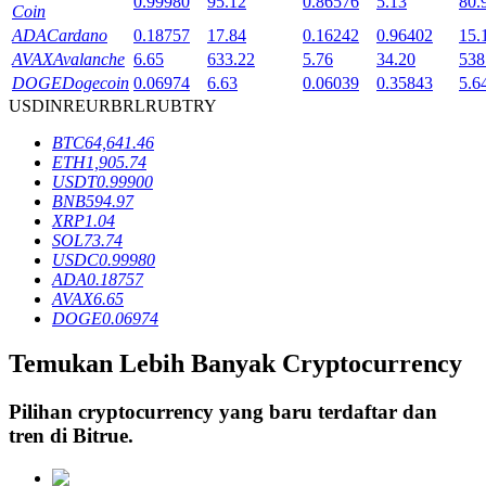
0.99980
95.12
0.86576
5.13
80.
Coin
ADA
Cardano
0.18757
17.84
0.16242
0.96402
15.
AVAX
Avalanche
6.65
633.22
5.76
34.20
538
Penguncian BTR
DOGE
Dogecoin
0.06974
6.63
0.06039
0.35843
5.6
USD
INR
EUR
BRL
RUB
TRY
Investasi eksklusif untuk pemegang BTR
BTC
64,641.46
ETH
1,905.74
USDT
0.99900
BNB
594.97
XRP
1.04
SOL
73.74
USDC
0.99980
ADA
0.18757
AVAX
6.65
DOGE
0.06974
Pinjaman
Temukan Lebih Banyak Cryptocurrency
Layanan pinjaman yang didukung Crypto
Pilihan cryptocurrency yang baru terdaftar dan
tren di
Bitrue
.