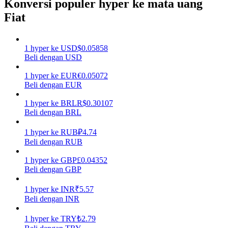
Konversi populer hyper ke mata uang
Fiat
Menghasilkan
1
hyper
ke
USD
$
0.05858
Beli dengan USD
1
hyper
ke
EUR
€
0.05072
Beli dengan EUR
1
hyper
ke
BRL
R$
0.30107
Beli dengan BRL
Babi Kekuatan
1
hyper
ke
RUB
₽
4.74
Beli dengan RUB
Dapatkan imbalan kompetitif setiap hari
1
hyper
ke
GBP
£
0.04352
Beli dengan GBP
1
hyper
ke
INR
₹
5.57
Beli dengan INR
1
hyper
ke
TRY
₺
2.79