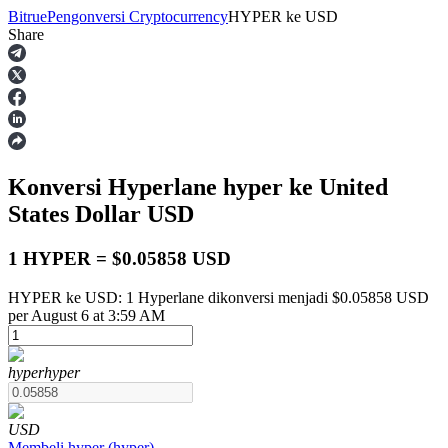
Bitrue
Pengonversi Cryptocurrency
HYPER
ke
USD
Share
Berjangka
Konversi Hyperlane
hyper
ke United
States Dollar
USD
1 HYPER = $0.05858 USD
HYPER ke USD: 1 Hyperlane dikonversi menjadi $0.05858 USD
USDT Berjangka
per August 6 at 3:59 AM
Kontrak berjangka menggunakan USDT sebagai jaminannya
hyper
hyper
USD
Membeli
hyper
(
hyper
)