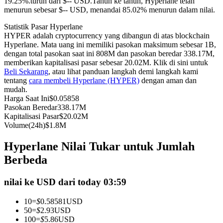
19.25%.turun dari $-- USD.
Tahun ke tahun, Hyperlane telah
menurun sebesar $-- USD, menandai 85.02% menurun dalam nilai.
Kontrak berjangka menggunakan USDC sebagai jaminannya
Statistik Pasar Hyperlane
HYPER adalah cryptocurrency yang dibangun di atas blockchain
Hyperlane. Mata uang ini memiliki pasokan maksimum sebesar 1B,
dengan total pasokan saat ini 808M dan pasokan beredar 338.17M,
memberikan kapitalisasi pasar sebesar 20.02M. Klik di sini untuk
Beli Sekarang
, atau lihat panduan langkah demi langkah kami
tentang
cara membeli Hyperlane (HYPER)
dengan aman dan
mudah.
Harga Saat Ini
$
0.05858
Pasokan Beredar
338.17M
Copy Trading
Kapitalisasi Pasar
$
20.02M
Volume(24h)
$
1.8M
Bergabunglah dengan pedagang top
Hyperlane Nilai Tukar untuk Jumlah
Berbeda
nilai ke USD dari today 03:59
10
=
$
0.58581
USD
50
=
$
2.93
USD
100
=
$
5.86
USD