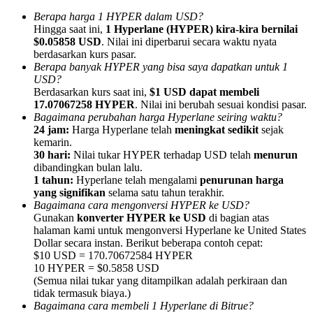
Berapa harga 1 HYPER dalam USD?
Hingga saat ini,
1 Hyperlane (HYPER) kira-kira bernilai
$0.05858 USD
. Nilai ini diperbarui secara waktu nyata
berdasarkan kurs pasar.
Berapa banyak HYPER yang bisa saya dapatkan untuk 1
USD?
Referensi
Berdasarkan kurs saat ini,
$1 USD dapat membeli
Undang teman untuk mendapatkan imbalan tunai
17.07067258 HYPER
. Nilai ini berubah sesuai kondisi pasar.
Bagaimana perubahan harga Hyperlane seiring waktu?
Deposit CASHCAT & Win
24 jam:
Harga Hyperlane telah
meningkat sedikit
sejak
kemarin.
30 hari:
Nilai tukar HYPER terhadap USD telah
menurun
dibandingkan bulan lalu.
1 tahun:
Hyperlane telah mengalami
penurunan harga
yang signifikan
selama satu tahun terakhir.
Bagaimana cara mengonversi HYPER ke USD?
Gunakan
konverter HYPER ke USD
di bagian atas
halaman kami untuk mengonversi Hyperlane ke United States
Dollar secara instan. Berikut beberapa contoh cepat:
$10 USD = 170.70672584 HYPER
10 HYPER = $0.5858 USD
(Semua nilai tukar yang ditampilkan adalah perkiraan dan
tidak termasuk biaya.)
Deposit CASHCAT & Win
Bagaimana cara membeli 1 Hyperlane di Bitrue?