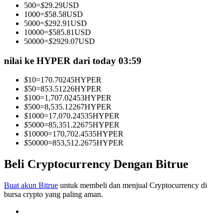
500
=
$
29.29
USD
Menjadi Pedagang Salinan
1000
=
$
58.58
USD
5000
=
$
292.91
USD
Nikmati pembagian keuntungan dan komisi copy trading
10000
=
$
585.81
USD
50000
=
$
2929.07
USD
nilai ke HYPER dari today 03:59
$
10
=
170.70245
HYPER
$
50
=
853.51226
HYPER
$
100
=
1,707.02453
HYPER
$
500
=
8,535.12267
HYPER
$
1000
=
17,070.24535
HYPER
$
5000
=
85,351.22675
HYPER
Informasi
$
10000
=
170,702.4535
HYPER
$
50000
=
853,512.2675
HYPER
Analisis data besar termasuk info perdagangan, dll.
Beli Cryptocurrency Dengan Bitrue
Buat akun Bitrue
untuk membeli dan menjual Cryptocurrency di
bursa crypto yang paling aman.