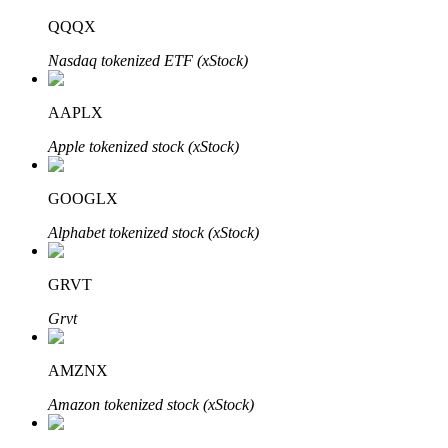
QQQX
Nasdaq tokenized ETF (xStock)
Investasi Otomatis
AAPLX
Raih keuntungan jangka panjang dan kepentingan fleksibel
Apple tokenized stock (xStock)
GOOGLX
Alphabet tokenized stock (xStock)
GRVT
Grvt
Pelajari Staking
Pelajari tentang mendapatkan penghasilan pasif
AMZNX
Bitrue
AI
Amazon tokenized stock (xStock)