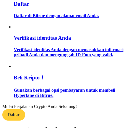
Daftar
Memandu
Daftar di Bitrue dengan alamat email Anda.
Panduan Pemula Berjangka
Verifikasi identitas Anda
Verifikasi identitas Anda dengan memasukkan informasi
pribadi Anda dan mengunggah ID Foto yang valid.
Beli Kripto！
Strategi perdagangan
Gunakan berbagai opsi pembayaran untuk membeli
Pelajari cara untuk tetap menghasilkan keuntungan
Hyperlane di Bitrue.
Mulai Perjalanan Crypto Anda Sekarang!
Daftar