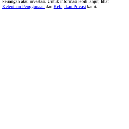
keuangan atau investasi. Untuk informasi lebih lanjut, lihat
New Listing Futures Fest
Ketentuan Penggunaan
dan
Kebijakan Privasi
kami.
Trade New Futures, Win 200,000 USDT
Crypto World Cup 2026: Grand Finale
77,777+3k Rewards
Lebih Banyak Acara
Menangkan Hadiah dan Hadiah Eksklusif
Pusat Hadiah