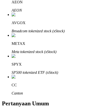
AEON
AEON
AVGOX
Mitra Bitrue
Broadcom tokenized stock (xStock)
METAX
Meta tokenized stock (xStock)
SPYX
SP500 tokenized ETF (xStock)
Afiliasi Bitrue
CC
Hingga 65% Komisi!
Canton
Pertanyaan Umum