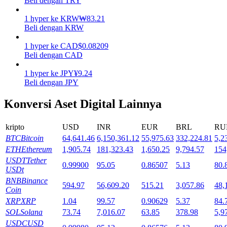
Beli dengan TRY
Mempertaruhkan
1
hyper
ke
KRW
₩
83.21
Beli dengan KRW
Pengembalian tinggi & akses instan
1
hyper
ke
CAD
$
0.08209
Beli dengan CAD
1
hyper
ke
JPY
¥
9.24
Beli dengan JPY
Konversi Aset Digital Lainnya
kripto
USD
INR
EUR
BRL
RU
BTC
Bitcoin
64,641.46
6,150,361.12
55,975.63
332,224.81
5,2
Launchpool
ETH
Ethereum
1,905.74
181,323.43
1,650.25
9,794.57
154
Staking fleksibel untuk mendapatkan token populer
USDT
Tether
0.99900
95.05
0.86507
5.13
80.
USDt
BNB
Binance
594.97
56,609.20
515.21
3,057.86
48,
Coin
XRP
XRP
1.04
99.57
0.90629
5.37
84.
SOL
Solana
73.74
7,016.07
63.85
378.98
5,9
USDC
USD