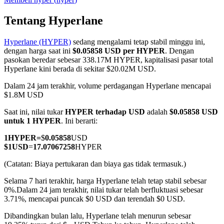
Tentang Hyperlane
Hyperlane (HYPER)
sedang mengalami tetap stabil minggu ini,
COIN-M Berjangka
dengan harga saat ini
$0.05858 USD per HYPER
. Dengan
pasokan beredar sebesar 338.17M HYPER, kapitalisasi pasar total
Mata Uang Kripto Berjangka
Hyperlane kini berada di sekitar $20.02M USD.
Dalam 24 jam terakhir, volume perdagangan Hyperlane mencapai
$1.8M USD
TradFi
Saat ini, nilai tukar
HYPER terhadap USD
adalah
$0.05858 USD
Derivatif saham, forex, logam mulia, dan komoditas
untuk 1 HYPER
. Ini berarti:
1
HYPER
=
$
0.05858
USD
$
1
USD
=
17.07067258
HYPER
(Catatan: Biaya pertukaran dan biaya gas tidak termasuk.)
Selama 7 hari terakhir, harga Hyperlane telah tetap stabil sebesar
0%.
Dalam 24 jam terakhir, nilai tukar telah berfluktuasi sebesar
3.71%, mencapai puncak $0 USD dan terendah $0 USD.
Dibandingkan bulan lalu, Hyperlane telah menurun sebesar
USDC Berjangka