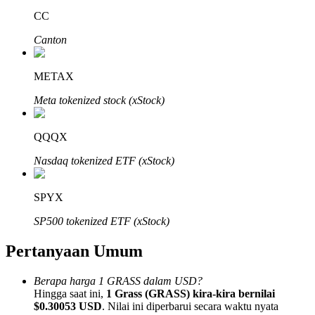
CC
Canton
METAX
Mitra Bitrue
Meta tokenized stock (xStock)
QQQX
Nasdaq tokenized ETF (xStock)
SPYX
SP500 tokenized ETF (xStock)
Afiliasi Bitrue
Pertanyaan Umum
Hingga 65% Komisi!
Berapa harga 1 GRASS dalam USD?
Hingga saat ini,
1 Grass (GRASS) kira-kira bernilai
$0.30053 USD
. Nilai ini diperbarui secara waktu nyata