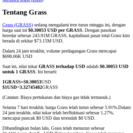
Tentang Grass
Grass (GRASS)
sedang mengalami tren turun minggu ini, dengan
COIN-M Berjangka
harga saat ini
$0.30053 USD per GRASS
. Dengan pasokan
beredar sebesar 243.91M GRASS, kapitalisasi pasar total Grass kini
Mata Uang Kripto Berjangka
berada di sekitar $73.15M USD.
Dalam 24 jam terakhir, volume perdagangan Grass mencapai
$698.06K USD
TradFi
Saat ini, nilai tukar
GRASS terhadap USD
adalah
$0.30053 USD
Derivatif saham, forex, logam mulia, dan komoditas
untuk 1 GRASS
. Ini berarti:
1
GRASS
=
$
0.30053
USD
$
1
USD
=
3.32745482
GRASS
(Catatan: Biaya pertukaran dan biaya gas tidak termasuk.)
Selama 7 hari terakhir, harga Grass telah turun sebesar 5.91%.
Dalam
24 jam terakhir, nilai tukar telah berfluktuasi sebesar 1.27%,
mencapai puncak $0 USD dan terendah $0 USD.
Dibandingkan bulan lalu, Grass telah menurun sebesar
USDC Berjangka