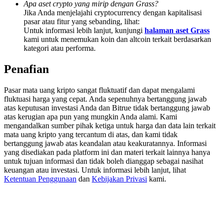
Apa aset crypto yang mirip dengan Grass?
Deposit & Trade BTC to Share 25000 USDT prize pool!
Jika Anda menjelajahi cryptocurrency dengan kapitalisasi
pasar atau fitur yang sebanding, lihat:
Untuk informasi lebih lanjut, kunjungi
halaman aset Grass
kami untuk menemukan koin dan altcoin terkait berdasarkan
Deposit CASHCAT & Win
kategori atau performa.
Share 500000 CASHCAT prize pool
Penafian
Pasar mata uang kripto sangat fluktuatif dan dapat mengalami
fluktuasi harga yang cepat. Anda sepenuhnya bertanggung jawab
Exclusive for BitMart Users
atas keputusan investasi Anda dan Bitrue tidak bertanggung jawab
atas kerugian apa pun yang mungkin Anda alami. Kami
Register & Trade to Win 500,000 USDT
mengandalkan sumber pihak ketiga untuk harga dan data lain terkait
mata uang kripto yang tercantum di atas, dan kami tidak
bertanggung jawab atas keandalan atau keakuratannya. Informasi
yang disediakan pada platform ini dan materi terkait lainnya hanya
untuk tujuan informasi dan tidak boleh dianggap sebagai nasihat
Precious Metals Trading Carnival
keuangan atau investasi. Untuk informasi lebih lanjut, lihat
Ketentuan Penggunaan
dan
Kebijakan Privasi
kami.
Trade Gold & Silver · 33,333 USDT Bonus