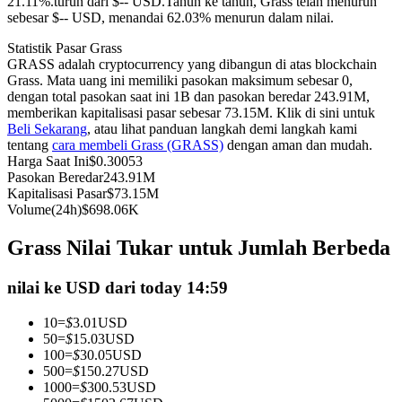
21.11%.turun dari $-- USD.
Tahun ke tahun, Grass telah menurun
sebesar $-- USD, menandai 62.03% menurun dalam nilai.
Kontrak berjangka menggunakan USDC sebagai jaminannya
Statistik Pasar Grass
GRASS adalah cryptocurrency yang dibangun di atas blockchain
Grass. Mata uang ini memiliki pasokan maksimum sebesar 0,
dengan total pasokan saat ini 1B dan pasokan beredar 243.91M,
memberikan kapitalisasi pasar sebesar 73.15M. Klik di sini untuk
Beli Sekarang
, atau lihat panduan langkah demi langkah kami
tentang
cara membeli Grass (GRASS)
dengan aman dan mudah.
Harga Saat Ini
$
0.30053
Pasokan Beredar
243.91M
Kapitalisasi Pasar
$
73.15M
Copy Trading
Volume(24h)
$
698.06K
Bergabunglah dengan pedagang top
Grass Nilai Tukar untuk Jumlah Berbeda
nilai ke USD dari today 14:59
10
=
$
3.01
USD
50
=
$
15.03
USD
100
=
$
30.05
USD
500
=
$
150.27
USD
1000
=
$
300.53
USD