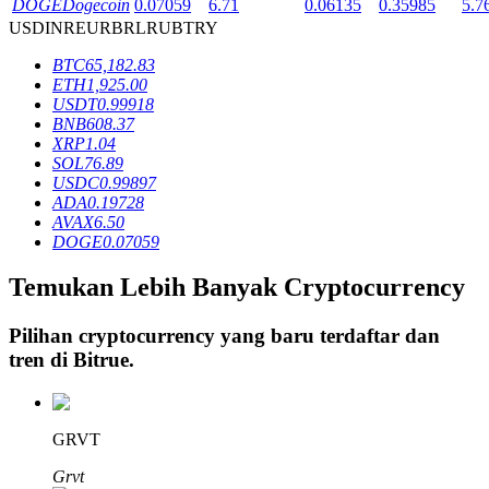
DOGE
Dogecoin
0.07059
6.71
0.06135
0.35985
5.7
USD
INR
EUR
BRL
RUB
TRY
BTC
65,182.83
Penguncian BTR
ETH
1,925.00
USDT
0.99918
Investasi eksklusif untuk pemegang BTR
BNB
608.37
XRP
1.04
SOL
76.89
USDC
0.99897
ADA
0.19728
AVAX
6.50
DOGE
0.07059
Temukan Lebih Banyak Cryptocurrency
Pinjaman
Pilihan cryptocurrency yang baru terdaftar dan
tren di
Bitrue
.
Layanan pinjaman yang didukung Crypto
GRVT
Grvt