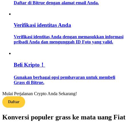
Daftar di Bitrue dengan alamat email Anda.
Memandu
Panduan Pemula Berjangka
Verifikasi identitas Anda
Verifikasi identitas Anda dengan memasukkan informasi
pribadi Anda dan mengunggah ID Foto yang valid.
Beli Kripto！
Gunakan berbagai opsi pembayaran untuk membeli
Strategi perdagangan
Grass di Bitrue.
Pelajari cara untuk tetap menghasilkan keuntungan
Mulai Perjalanan Crypto Anda Sekarang!
Daftar
Konversi populer grass ke mata uang Fiat