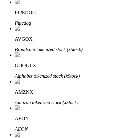
PIPEDOG
Pipedog
Investasi Otomatis
Raih keuntungan jangka panjang dan kepentingan fleksibel
AVGOX
Broadcom tokenized stock (xStock)
GOOGLX
Alphabet tokenized stock (xStock)
AMZNX
Pelajari Staking
Amazon tokenized stock (xStock)
Pelajari tentang mendapatkan penghasilan pasif
AEON
Bitrue
AI
AEON