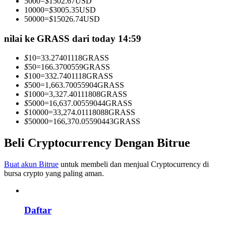
5000
=
$
1502.67
USD
Menjadi Pedagang Salinan
10000
=
$
3005.35
USD
50000
=
$
15026.74
USD
Nikmati pembagian keuntungan dan komisi copy trading
nilai ke GRASS dari today 14:59
$
10
=
33.27401118
GRASS
$
50
=
166.3700559
GRASS
$
100
=
332.7401118
GRASS
$
500
=
1,663.70055904
GRASS
$
1000
=
3,327.40111808
GRASS
$
5000
=
16,637.00559044
GRASS
$
10000
=
33,274.01118088
GRASS
$
50000
=
166,370.05590443
GRASS
Informasi
Beli Cryptocurrency Dengan Bitrue
Analisis data besar termasuk info perdagangan, dll.
Buat akun Bitrue
untuk membeli dan menjual Cryptocurrency di
bursa crypto yang paling aman.
Daftar