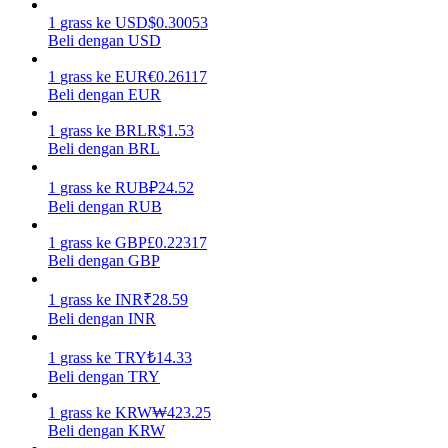
1
grass
ke
USD
$
0.30053
Menghasilkan
Beli dengan USD
1
grass
ke
EUR
€
0.26117
Beli dengan EUR
1
grass
ke
BRL
R$
1.53
Beli dengan BRL
1
grass
ke
RUB
₽
24.52
Beli dengan RUB
1
grass
ke
GBP
£
0.22317
Babi Kekuatan
Beli dengan GBP
Dapatkan imbalan kompetitif setiap hari
1
grass
ke
INR
₹
28.59
Beli dengan INR
1
grass
ke
TRY
₺
14.33
Beli dengan TRY
1
grass
ke
KRW
₩
423.25
Beli dengan KRW