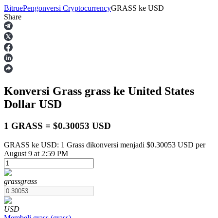
Bitrue
Pengonversi Cryptocurrency
GRASS
ke
USD
Share
Berjangka
Konversi Grass
grass
ke United States
Dollar
USD
1 GRASS = $0.30053 USD
GRASS ke USD: 1 Grass dikonversi menjadi $0.30053 USD per
USDT Berjangka
August 9 at 2:59 PM
Kontrak berjangka menggunakan USDT sebagai jaminannya
grass
grass
USD
Membeli
grass
(
grass
)