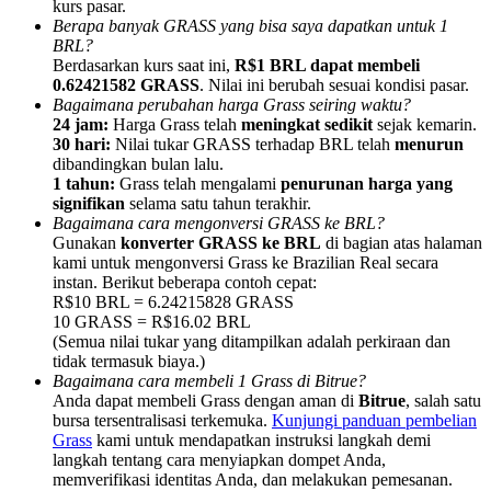
kurs pasar.
Berapa banyak GRASS yang bisa saya dapatkan untuk 1
BRL?
Berdasarkan kurs saat ini,
R$1 BRL dapat membeli
0.62421582 GRASS
. Nilai ini berubah sesuai kondisi pasar.
Bagaimana perubahan harga Grass seiring waktu?
24 jam:
Harga Grass telah
meningkat sedikit
sejak kemarin.
Referensi
30 hari:
Nilai tukar GRASS terhadap BRL telah
menurun
Undang teman untuk mendapatkan imbalan tunai
dibandingkan bulan lalu.
1 tahun:
Grass telah mengalami
penurunan harga yang
Deposit CASHCAT & Win
signifikan
selama satu tahun terakhir.
Bagaimana cara mengonversi GRASS ke BRL?
Gunakan
konverter GRASS ke BRL
di bagian atas halaman
kami untuk mengonversi Grass ke Brazilian Real secara
instan. Berikut beberapa contoh cepat:
R$10 BRL = 6.24215828 GRASS
10 GRASS = R$16.02 BRL
(Semua nilai tukar yang ditampilkan adalah perkiraan dan
tidak termasuk biaya.)
Bagaimana cara membeli 1 Grass di Bitrue?
Anda dapat membeli Grass dengan aman di
Bitrue
, salah satu
bursa tersentralisasi terkemuka.
Kunjungi panduan pembelian
Grass
kami untuk mendapatkan instruksi langkah demi
langkah tentang cara menyiapkan dompet Anda,
Deposit CASHCAT & Win
memverifikasi identitas Anda, dan melakukan pemesanan.