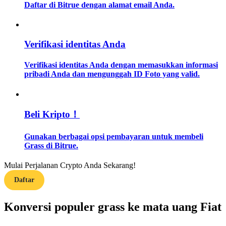
Daftar di Bitrue dengan alamat email Anda.
Memandu
Panduan Pemula Berjangka
Verifikasi identitas Anda
Verifikasi identitas Anda dengan memasukkan informasi
pribadi Anda dan mengunggah ID Foto yang valid.
Beli Kripto！
Gunakan berbagai opsi pembayaran untuk membeli
Strategi perdagangan
Grass di Bitrue.
Pelajari cara untuk tetap menghasilkan keuntungan
Mulai Perjalanan Crypto Anda Sekarang!
Daftar
Konversi populer grass ke mata uang Fiat