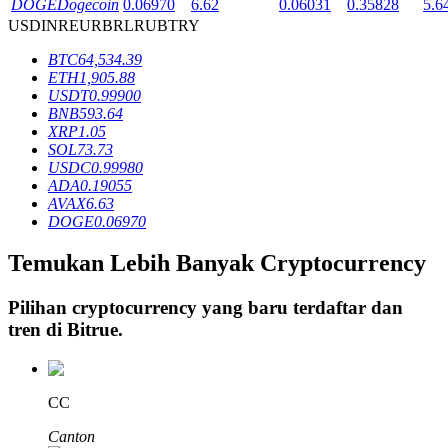
DOGE
Dogecoin
0.06970
6.62
0.06031
0.35828
5.6
USD
INR
EUR
BRL
RUB
TRY
BTC
64,534.39
Penguncian BTR
ETH
1,905.88
USDT
0.99900
Investasi eksklusif untuk pemegang BTR
BNB
593.64
XRP
1.05
SOL
73.73
USDC
0.99980
ADA
0.19055
AVAX
6.63
DOGE
0.06970
Temukan Lebih Banyak Cryptocurrency
Pinjaman
Pilihan cryptocurrency yang baru terdaftar dan
tren di
Bitrue
.
Layanan pinjaman yang didukung Crypto
CC
Canton