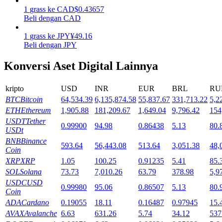
1
grass
ke
CAD
$
0.43657
Mempertaruhkan
Beli dengan CAD
Pengembalian tinggi & akses instan
1
grass
ke
JPY
¥
49.16
Beli dengan JPY
Konversi Aset Digital Lainnya
kripto
USD
INR
EUR
BRL
RU
BTC
Bitcoin
64,534.39
6,135,874.58
55,837.67
331,713.22
5,2
ETH
Ethereum
1,905.88
181,209.67
1,649.04
9,796.42
154
USDT
Tether
0.99900
94.98
0.86438
5.13
80.
USDt
Launchpool
BNB
Binance
593.64
56,443.08
513.64
3,051.38
48,
Coin
Staking fleksibel untuk mendapatkan token populer
XRP
XRP
1.05
100.25
0.91235
5.41
85.
SOL
Solana
73.73
7,010.26
63.79
378.98
5,9
USDC
USD
0.99980
95.06
0.86507
5.13
80.
Coin
ADA
Cardano
0.19055
18.11
0.16487
0.97945
15.
AVAX
Avalanche
6.63
631.26
5.74
34.12
537