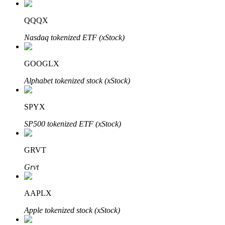
QQQX
Nasdaq tokenized ETF (xStock)
Investasi Otomatis
Raih keuntungan jangka panjang dan kepentingan fleksibel
GOOGLX
Alphabet tokenized stock (xStock)
SPYX
SP500 tokenized ETF (xStock)
GRVT
Pelajari Staking
Grvt
Pelajari tentang mendapatkan penghasilan pasif
AAPLX
Bitrue
AI
Apple tokenized stock (xStock)