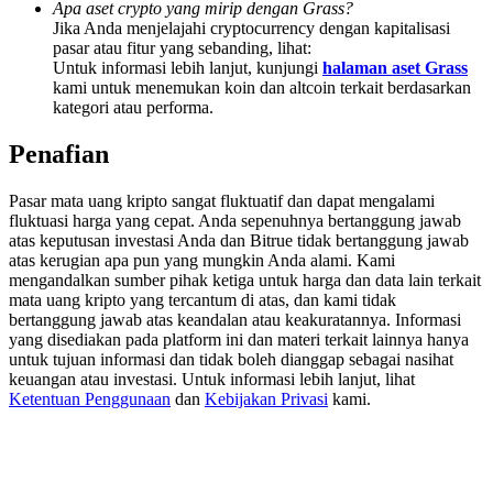
Apa aset crypto yang mirip dengan Grass?
Share 500000 CASHCAT prize pool
Jika Anda menjelajahi cryptocurrency dengan kapitalisasi
pasar atau fitur yang sebanding, lihat:
Untuk informasi lebih lanjut, kunjungi
halaman aset Grass
kami untuk menemukan koin dan altcoin terkait berdasarkan
Exclusive for BitMart Users
kategori atau performa.
Register & Trade to Win 500,000 USDT
Penafian
Pasar mata uang kripto sangat fluktuatif dan dapat mengalami
fluktuasi harga yang cepat. Anda sepenuhnya bertanggung jawab
Precious Metals Trading Carnival
atas keputusan investasi Anda dan Bitrue tidak bertanggung jawab
atas kerugian apa pun yang mungkin Anda alami. Kami
Trade Gold & Silver · 33,333 USDT Bonus
mengandalkan sumber pihak ketiga untuk harga dan data lain terkait
mata uang kripto yang tercantum di atas, dan kami tidak
bertanggung jawab atas keandalan atau keakuratannya. Informasi
yang disediakan pada platform ini dan materi terkait lainnya hanya
untuk tujuan informasi dan tidak boleh dianggap sebagai nasihat
USDT New User Exclusive 10% APR
keuangan atau investasi. Untuk informasi lebih lanjut, lihat
Ketentuan Penggunaan
dan
Kebijakan Privasi
kami.
USDT Flexible Staking | Daily Rewards