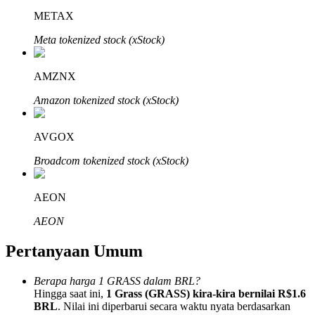
METAX
Meta tokenized stock (xStock)
AMZNX
Mitra Bitrue
Amazon tokenized stock (xStock)
AVGOX
Broadcom tokenized stock (xStock)
AEON
AEON
Afiliasi Bitrue
Pertanyaan Umum
Hingga 65% Komisi!
Berapa harga 1 GRASS dalam BRL?
Hingga saat ini,
1 Grass (GRASS) kira-kira bernilai R$1.6
BRL
. Nilai ini diperbarui secara waktu nyata berdasarkan