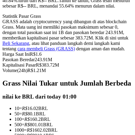
40.84%.turun dari R$-- BRL.
Tahun ke tahun, Grass telah menurun
sebesar R$-- BRL, menandai 55.64% menurun dalam nilai.
Kontrak berjangka menggunakan USDC sebagai jaminannya
Statistik Pasar Grass
GRASS adalah cryptocurrency yang dibangun di atas blockchain
Grass. Mata uang ini memiliki pasokan maksimum sebesar 0,
dengan total pasokan saat ini 1B dan pasokan beredar 243.91M,
memberikan kapitalisasi pasar sebesar 383.72M. Klik di sini untuk
Beli Sekarang
, atau lihat panduan langkah demi langkah kami
tentang
cara membeli Grass (GRASS)
dengan aman dan mudah.
Harga Saat Ini
R$
1.6
Pasokan Beredar
243.91M
Kapitalisasi Pasar
R$
383.72M
Copy Trading
Volume(24h)
R$
1.21M
Bergabunglah dengan pedagang top
Grass Nilai Tukar untuk Jumlah Berbeda
nilai ke BRL dari today 01:00
10
=
R$
16.02
BRL
50
=
R$
80.1
BRL
100
=
R$
160.2
BRL
500
=
R$
801.01
BRL
1000
=
R$
1602.02
BRL