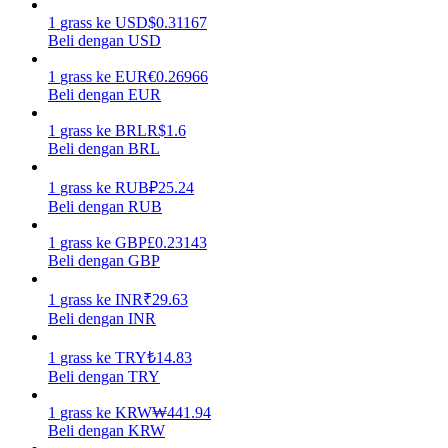
1
grass
ke
USD
$
0.31167
Menghasilkan
Beli dengan USD
1
grass
ke
EUR
€
0.26966
Beli dengan EUR
1
grass
ke
BRL
R$
1.6
Beli dengan BRL
1
grass
ke
RUB
₽
25.24
Beli dengan RUB
1
grass
ke
GBP
£
0.23143
Babi Kekuatan
Beli dengan GBP
Dapatkan imbalan kompetitif setiap hari
1
grass
ke
INR
₹
29.63
Beli dengan INR
1
grass
ke
TRY
₺
14.83
Beli dengan TRY
1
grass
ke
KRW
₩
441.94
Beli dengan KRW