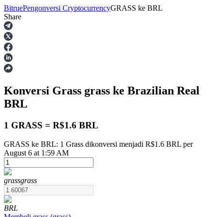
Bitrue
Pengonversi Cryptocurrency
GRASS
ke
BRL
Share
Berjangka
Konversi Grass
grass
ke Brazilian Real
BRL
1 GRASS = R$1.6 BRL
GRASS ke BRL: 1 Grass dikonversi menjadi R$1.6 BRL per
USDT Berjangka
August 6 at 1:59 AM
Kontrak berjangka menggunakan USDT sebagai jaminannya
grass
grass
BRL
Membeli
grass
(
grass
)