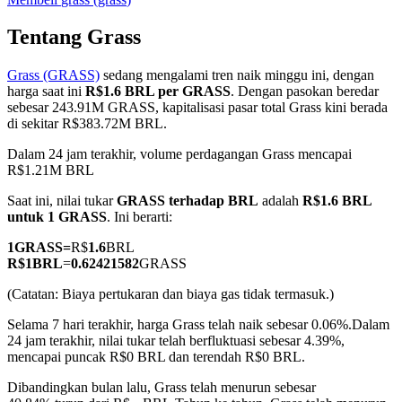
Tentang Grass
Grass (GRASS)
sedang mengalami tren naik minggu ini, dengan
COIN-M Berjangka
harga saat ini
R$1.6 BRL per GRASS
. Dengan pasokan beredar
sebesar 243.91M GRASS, kapitalisasi pasar total Grass kini berada
Mata Uang Kripto Berjangka
di sekitar R$383.72M BRL.
Dalam 24 jam terakhir, volume perdagangan Grass mencapai
R$1.21M BRL
TradFi
Saat ini, nilai tukar
GRASS terhadap BRL
adalah
R$1.6 BRL
Derivatif saham, forex, logam mulia, dan komoditas
untuk 1 GRASS
. Ini berarti:
1
GRASS
=
R$
1.6
BRL
R$
1
BRL
=
0.62421582
GRASS
(Catatan: Biaya pertukaran dan biaya gas tidak termasuk.)
Selama 7 hari terakhir, harga Grass telah naik sebesar 0.06%.
Dalam
24 jam terakhir, nilai tukar telah berfluktuasi sebesar 4.39%,
mencapai puncak R$0 BRL dan terendah R$0 BRL.
Dibandingkan bulan lalu, Grass telah menurun sebesar
USDC Berjangka