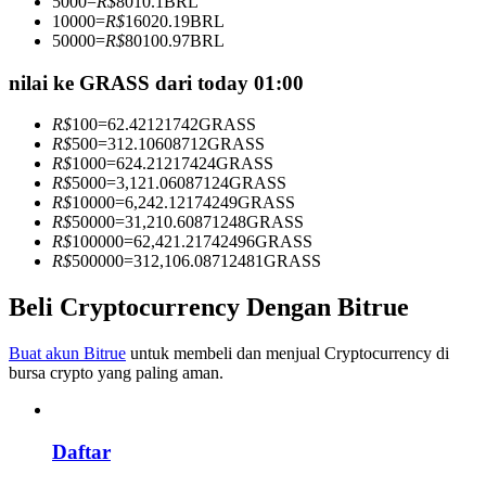
5000
=
R$
8010.1
BRL
Menjadi Pedagang Salinan
10000
=
R$
16020.19
BRL
50000
=
R$
80100.97
BRL
Nikmati pembagian keuntungan dan komisi copy trading
nilai ke GRASS dari today 01:00
R$
100
=
62.42121742
GRASS
R$
500
=
312.10608712
GRASS
R$
1000
=
624.21217424
GRASS
R$
5000
=
3,121.06087124
GRASS
R$
10000
=
6,242.12174249
GRASS
R$
50000
=
31,210.60871248
GRASS
R$
100000
=
62,421.21742496
GRASS
R$
500000
=
312,106.08712481
GRASS
Informasi
Beli Cryptocurrency Dengan Bitrue
Analisis data besar termasuk info perdagangan, dll.
Buat akun Bitrue
untuk membeli dan menjual Cryptocurrency di
bursa crypto yang paling aman.
Daftar