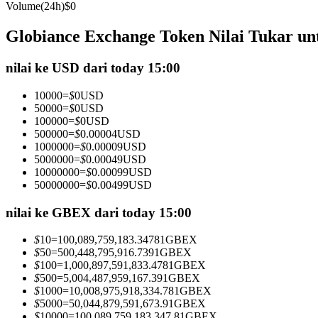
Volume(24h)
$
0
Kontrak berjangka menggunakan USDC sebagai jaminannya
Globiance Exchange Token Nilai Tukar u
nilai ke USD dari today 15:00
10000
=
$
0
USD
50000
=
$
0
USD
100000
=
$
0
USD
500000
=
$
0.00004
USD
1000000
=
$
0.00009
USD
5000000
=
$
0.00049
USD
Copy Trading
10000000
=
$
0.00099
USD
Bergabunglah dengan pedagang top
50000000
=
$
0.00499
USD
nilai ke GBEX dari today 15:00
$
10
=
100,089,759,183.34781
GBEX
$
50
=
500,448,795,916.7391
GBEX
$
100
=
1,000,897,591,833.4781
GBEX
$
500
=
5,004,487,959,167.391
GBEX
$
1000
=
10,008,975,918,334.781
GBEX
$
5000
=
50,044,879,591,673.91
GBEX
$
10000
=
100,089,759,183,347.81
GBEX