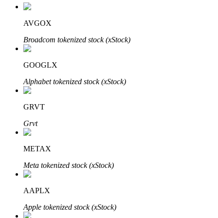
AVGOX
Penguncian BTR
Broadcom tokenized stock (xStock)
Investasi eksklusif untuk pemegang BTR
GOOGLX
Alphabet tokenized stock (xStock)
GRVT
Grvt
Pinjaman
METAX
Layanan pinjaman yang didukung Crypto
Meta tokenized stock (xStock)
AAPLX
Apple tokenized stock (xStock)