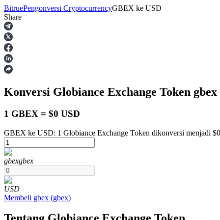
Bitrue
Pengonversi Cryptocurrency
GBEX
ke
USD
Share
Berjangka
Konversi Globiance Exchange Token
gbex
1 GBEX = $0 USD
GBEX ke USD: 1 Globiance Exchange Token dikonversi menjadi $0
USDT Berjangka
gbex
gbex
Kontrak berjangka menggunakan USDT sebagai jaminannya
USD
Membeli
gbex
(
gbex
)
Tentang Globiance Exchange Token