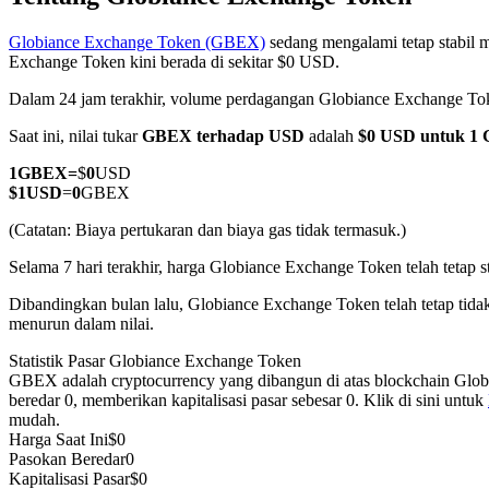
Globiance Exchange Token (GBEX)
sedang mengalami tetap stabil m
Exchange Token kini berada di sekitar $0 USD.
Dalam 24 jam terakhir, volume perdagangan Globiance Exchange T
COIN-M Berjangka
Saat ini, nilai tukar
GBEX terhadap USD
adalah
$0 USD untuk 1
Mata Uang Kripto Berjangka
1
GBEX
=
$
0
USD
$
1
USD
=
0
GBEX
TradFi
(Catatan: Biaya pertukaran dan biaya gas tidak termasuk.)
Derivatif saham, forex, logam mulia, dan komoditas
Selama 7 hari terakhir, harga Globiance Exchange Token telah tetap s
Dibandingkan bulan lalu, Globiance Exchange Token telah tetap tida
menurun dalam nilai.
Statistik Pasar Globiance Exchange Token
GBEX adalah cryptocurrency yang dibangun di atas blockchain Glob
beredar 0, memberikan kapitalisasi pasar sebesar 0. Klik di sini untuk
mudah.
Harga Saat Ini
$
0
Pasokan Beredar
0
USDC Berjangka
Kapitalisasi Pasar
$
0