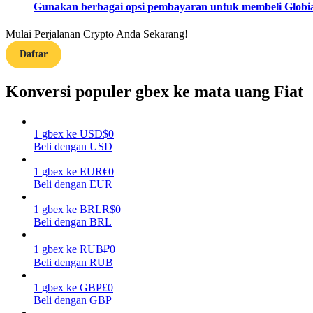
Gunakan berbagai opsi pembayaran untuk membeli Globia
Memandu
Mulai Perjalanan Crypto Anda Sekarang!
Panduan Pemula Berjangka
Daftar
Konversi populer gbex ke mata uang Fiat
1
gbex
ke
USD
$
0
Beli dengan USD
1
gbex
ke
EUR
€
0
Beli dengan EUR
Strategi perdagangan
1
gbex
ke
BRL
R$
0
Pelajari cara untuk tetap menghasilkan keuntungan
Beli dengan BRL
1
gbex
ke
RUB
₽
0
Beli dengan RUB
1
gbex
ke
GBP
£
0
Beli dengan GBP