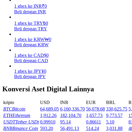
1
gbex
ke
INR
₹
0
Menghasilkan
Beli dengan INR
1
gbex
ke
TRY
₺
0
Beli dengan TRY
1
gbex
ke
KRW
₩
0
Beli dengan KRW
1
gbex
ke
CAD
$
0
Beli dengan CAD
1
gbex
ke
JPY
¥
0
Babi Kekuatan
Beli dengan JPY
Dapatkan imbalan kompetitif setiap hari
Konversi Aset Digital Lainnya
kripto
USD
INR
EUR
BRL
R
BTC
Bitcoin
64,689.05
6,160,336.70
56,078.68
330,625.75
5
ETH
Ethereum
1,912.26
182,104.70
1,657.73
9,773.57
1
USDT
Tether USDt
0.99910
95.14
0.86611
5.10
8
BNB
Binance Coin
593.20
56,491.13
514.24
3,031.88
4