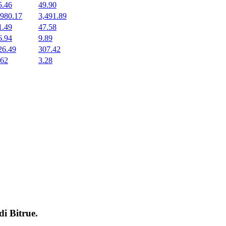
5.46
49.90
,980.17
3,491.89
1.49
47.58
6.94
9.89
26.49
307.42
.62
3.28
 di
Bitrue
.