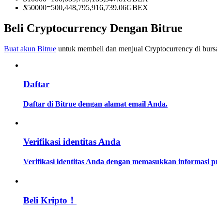
Menjadi Pedagang Salinan
$
50000
=
500,448,795,916,739.06
GBEX
Nikmati pembagian keuntungan dan komisi copy trading
Beli Cryptocurrency Dengan Bitrue
Buat akun Bitrue
untuk membeli dan menjual Cryptocurrency di bursa
Daftar
Daftar di Bitrue dengan alamat email Anda.
Informasi
Analisis data besar termasuk info perdagangan, dll.
Verifikasi identitas Anda
Verifikasi identitas Anda dengan memasukkan informasi 
Beli Kripto！