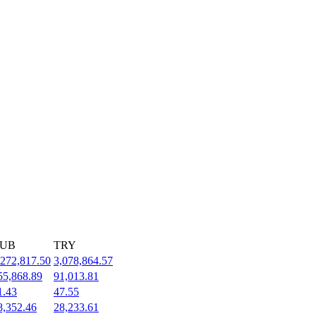
UB
TRY
,272,817.50
3,078,864.57
55,868.89
91,013.81
1.43
47.55
8,352.46
28,233.61