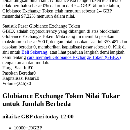
Dibandingkan bulan lalu, Globiance Exchange Token telah tetap
tidak berubah sebesar 0%.datarum dari £-- GBP.
Tahun ke tahun,
Kontrak berjangka menggunakan USDC sebagai jaminannya
Globiance Exchange Token telah menurun sebesar £-- GBP,
menandai 97.22% menurun dalam nilai.
Statistik Pasar Globiance Exchange Token
GBEX adalah cryptocurrency yang dibangun di atas blockchain
Globiance Exchange Token. Mata uang ini memiliki pasokan
maksimum sebesar 500T, dengan total pasokan saat ini 353.48T dan
pasokan beredar 0, memberikan kapitalisasi pasar sebesar 0. Klik di
sini untuk
Beli Sekarang
, atau lihat panduan langkah demi langkah
kami tentang
cara membeli Globiance Exchange Token (GBEX)
dengan aman dan mudah.
Copy Trading
Harga Saat Ini
£
0
Pasokan Beredar
0
Bergabunglah dengan pedagang top
Kapitalisasi Pasar
£
0
Volume(24h)
£
0
Globiance Exchange Token Nilai Tukar
untuk Jumlah Berbeda
nilai ke GBP dari today 12:00
10000
=
£
0
GBP