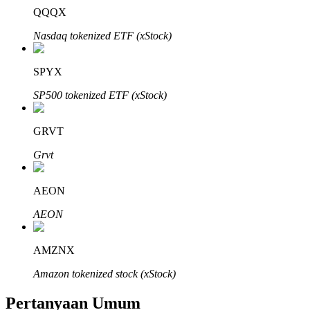
QQQX
Nasdaq tokenized ETF (xStock)
SPYX
Mitra Bitrue
SP500 tokenized ETF (xStock)
GRVT
Grvt
AEON
AEON
Afiliasi Bitrue
Hingga 65% Komisi!
AMZNX
Amazon tokenized stock (xStock)
Pertanyaan Umum