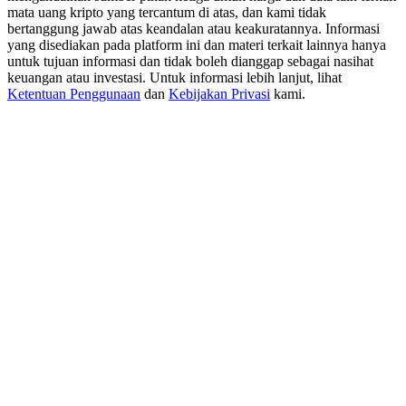
USDT New User Exclusive 10% APR
mata uang kripto yang tercantum di atas, dan kami tidak
bertanggung jawab atas keandalan atau keakuratannya. Informasi
USDT Flexible Staking | Daily Rewards
yang disediakan pada platform ini dan materi terkait lainnya hanya
untuk tujuan informasi dan tidak boleh dianggap sebagai nasihat
keuangan atau investasi. Untuk informasi lebih lanjut, lihat
Ketentuan Penggunaan
dan
Kebijakan Privasi
kami.
BTC New User Exclusive: 6.5% APR
BTC Flexible Staking | Daily Rewards
Lebih Banyak Acara
Menangkan Hadiah dan Hadiah Eksklusif
Pusat Hadiah