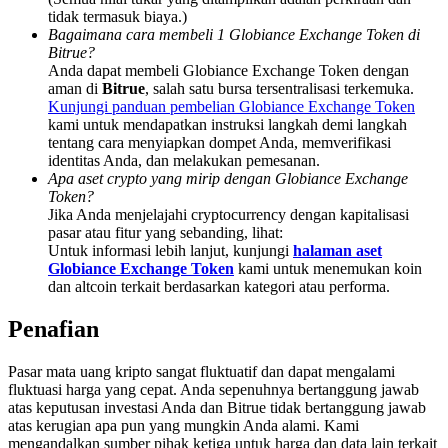
Deposit & Trade BTC to Share 25000 USDT prize pool!
tidak termasuk biaya.)
Bagaimana cara membeli 1 Globiance Exchange Token di
Bitrue?
Anda dapat membeli Globiance Exchange Token dengan
aman di
Bitrue
, salah satu bursa tersentralisasi terkemuka.
Deposit CASHCAT & Win
Kunjungi panduan pembelian Globiance Exchange Token
kami untuk mendapatkan instruksi langkah demi langkah
Share 500000 CASHCAT prize pool
tentang cara menyiapkan dompet Anda, memverifikasi
identitas Anda, dan melakukan pemesanan.
Apa aset crypto yang mirip dengan Globiance Exchange
Token?
Exclusive for BitMart Users
Jika Anda menjelajahi cryptocurrency dengan kapitalisasi
pasar atau fitur yang sebanding, lihat:
Register & Trade to Win 500,000 USDT
Untuk informasi lebih lanjut, kunjungi
halaman aset
Globiance Exchange Token
kami untuk menemukan koin
dan altcoin terkait berdasarkan kategori atau performa.
Penafian
Precious Metals Trading Carnival
Trade Gold & Silver · 33,333 USDT Bonus
Pasar mata uang kripto sangat fluktuatif dan dapat mengalami
fluktuasi harga yang cepat. Anda sepenuhnya bertanggung jawab
atas keputusan investasi Anda dan Bitrue tidak bertanggung jawab
atas kerugian apa pun yang mungkin Anda alami. Kami
mengandalkan sumber pihak ketiga untuk harga dan data lain terkait