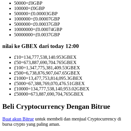
50000
=
£
0
GBP
Menjadi Pedagang Salinan
100000
=
£
0
GBP
500000
=
£
0.00003
GBP
Nikmati pembagian keuntungan dan komisi copy trading
1000000
=
£
0.00007
GBP
5000000
=
£
0.00037
GBP
10000000
=
£
0.00074
GBP
50000000
=
£
0.0037
GBP
nilai ke GBEX dari today 12:00
£
10
=
134,777,538,140.953
GBEX
£
50
=
673,887,690,704.765
GBEX
£
100
=
1,347,775,381,409.53
GBEX
£
500
=
6,738,876,907,047.65
GBEX
Informasi
£
1000
=
13,477,753,814,095.3
GBEX
£
5000
=
67,388,769,070,476.51
GBEX
Analisis data besar termasuk info perdagangan, dll.
£
10000
=
134,777,538,140,953.02
GBEX
£
50000
=
673,887,690,704,765
GBEX
Beli Cryptocurrency Dengan Bitrue
Buat akun Bitrue
untuk membeli dan menjual Cryptocurrency di
bursa crypto yang paling aman.