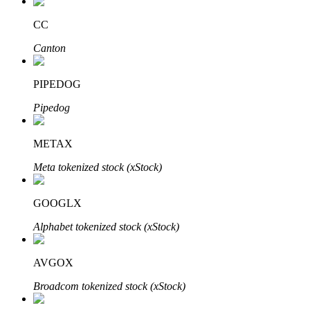
CC
Canton
Investasi Otomatis
PIPEDOG
Raih keuntungan jangka panjang dan kepentingan fleksibel
Pipedog
METAX
Meta tokenized stock (xStock)
GOOGLX
Alphabet tokenized stock (xStock)
Pelajari Staking
Pelajari tentang mendapatkan penghasilan pasif
AVGOX
Bitrue
AI
Broadcom tokenized stock (xStock)