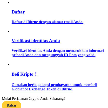
Memandu
Daftar
Panduan Pemula Berjangka
Daftar di Bitrue dengan alamat email Anda.
Verifikasi identitas Anda
Verifikasi identitas Anda dengan memasukkan informasi
pribadi Anda dan mengunggah ID Foto yang valid.
Strategi perdagangan
Beli Kripto！
Pelajari cara untuk tetap menghasilkan keuntungan
Gunakan berbagai opsi pembayaran untuk membeli
Globiance Exchange Token di Bitrue.
Mulai Perjalanan Crypto Anda Sekarang!
Daftar