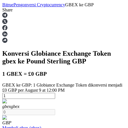
Bitrue
Pengonversi Cryptocurrency
GBEX
ke
GBP
Share
Berjangka
Konversi Globiance Exchange Token
gbex
ke Pound Sterling
GBP
1 GBEX = £0 GBP
GBEX ke GBP: 1 Globiance Exchange Token dikonversi menjadi
USDT Berjangka
£0 GBP per August 9 at 12:00 PM
Kontrak berjangka menggunakan USDT sebagai jaminannya
gbex
gbex
GBP
Membeli
gbex
(
gbex
)