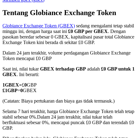
Tentang Globiance Exchange Token
Globiance Exchange Token (GBEX)
sedang mengalami tetap stabil
COIN-M Berjangka
minggu ini, dengan harga saat ini
£0 GBP per GBEX
. Dengan
pasokan beredar sebesar 0 GBEX, kapitalisasi pasar total Globiance
Mata Uang Kripto Berjangka
Exchange Token kini berada di sekitar £0 GBP.
Dalam 24 jam terakhir, volume perdagangan Globiance Exchange
Token mencapai £0 GBP
TradFi
Saat ini, nilai tukar
GBEX terhadap GBP
adalah
£0 GBP untuk 1
Derivatif saham, forex, logam mulia, dan komoditas
GBEX
. Ini berarti:
1
GBEX
=
£
0
GBP
£
1
GBP
=
0
GBEX
(Catatan: Biaya pertukaran dan biaya gas tidak termasuk.)
Selama 7 hari terakhir, harga Globiance Exchange Token telah tetap
stabil sebesar 0%.
Dalam 24 jam terakhir, nilai tukar telah
berfluktuasi sebesar 0%, mencapai puncak £0 GBP dan terendah £0
GBP.
USDC Berjangka