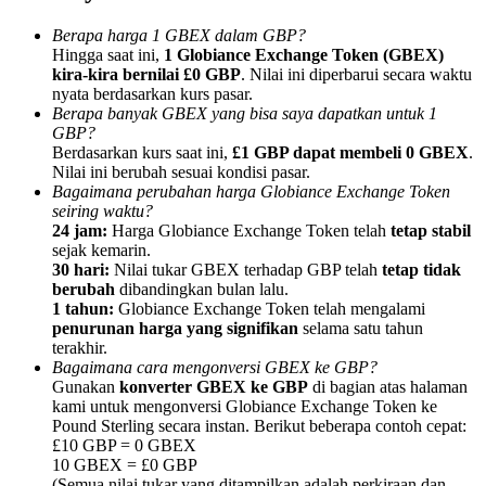
Berapa harga 1 GBEX dalam GBP?
Hingga saat ini,
1 Globiance Exchange Token (GBEX)
kira-kira bernilai £0 GBP
. Nilai ini diperbarui secara waktu
nyata berdasarkan kurs pasar.
Berapa banyak GBEX yang bisa saya dapatkan untuk 1
Referensi
GBP?
Berdasarkan kurs saat ini,
£1 GBP dapat membeli 0 GBEX
.
Undang teman untuk mendapatkan imbalan tunai
Nilai ini berubah sesuai kondisi pasar.
Bagaimana perubahan harga Globiance Exchange Token
BTC Welcome Rewards
seiring waktu?
24 jam:
Harga Globiance Exchange Token telah
tetap stabil
sejak kemarin.
30 hari:
Nilai tukar GBEX terhadap GBP telah
tetap tidak
berubah
dibandingkan bulan lalu.
1 tahun:
Globiance Exchange Token telah mengalami
penurunan harga yang signifikan
selama satu tahun
terakhir.
Bagaimana cara mengonversi GBEX ke GBP?
Gunakan
konverter GBEX ke GBP
di bagian atas halaman
kami untuk mengonversi Globiance Exchange Token ke
Pound Sterling secara instan. Berikut beberapa contoh cepat:
£10 GBP = 0 GBEX
BTC Welcome Rewards
10 GBEX = £0 GBP
(Semua nilai tukar yang ditampilkan adalah perkiraan dan