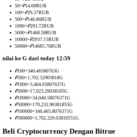
Menjadi Pedagang Salinan
50
=
₽
14.69
RUB
100
=
₽
29.37
RUB
Nikmati pembagian keuntungan dan komisi copy trading
500
=
₽
146.86
RUB
1000
=
₽
293.72
RUB
5000
=
₽
1468.58
RUB
10000
=
₽
2937.15
RUB
50000
=
₽
14685.76
RUB
nilai ke G dari today 12:59
₽
100
=
340.46580763
G
Informasi
₽
500
=
1,702.32903818
G
₽
1000
=
3,404.65807637
G
Analisis data besar termasuk info perdagangan, dll.
₽
5000
=
17,023.29038185
G
₽
10000
=
34,046.58076371
G
₽
50000
=
170,232.90381855
G
₽
100000
=
340,465.8076371
G
₽
500000
=
1,702,329.03818551
G
Beli Cryptocurrency Dengan Bitrue