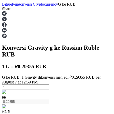
Bitrue
Pengonversi Cryptocurrency
G
ke
RUB
Share
Berjangka
Konversi Gravity
g
ke Russian Ruble
RUB
1 G = ₽0.29355 RUB
USDT Berjangka
G ke RUB: 1 Gravity dikonversi menjadi ₽0.29355 RUB per
August 7 at 12:59 PM
Kontrak berjangka menggunakan USDT sebagai jaminannya
g
g
RUB