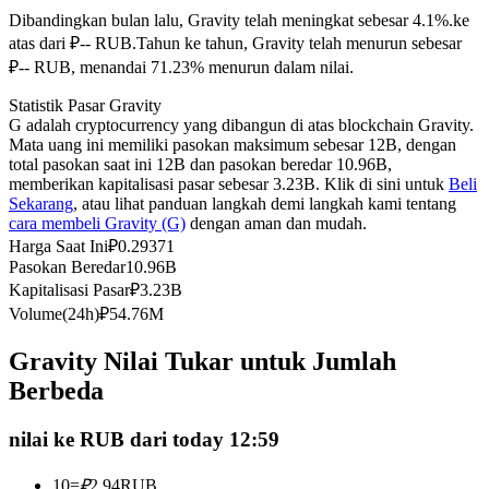
Dibandingkan bulan lalu, Gravity telah meningkat sebesar 4.1%.ke
Kontrak berjangka menggunakan USDC sebagai jaminannya
atas dari ₽-- RUB.
Tahun ke tahun, Gravity telah menurun sebesar
₽-- RUB, menandai 71.23% menurun dalam nilai.
Statistik Pasar Gravity
G adalah cryptocurrency yang dibangun di atas blockchain Gravity.
Mata uang ini memiliki pasokan maksimum sebesar 12B, dengan
total pasokan saat ini 12B dan pasokan beredar 10.96B,
memberikan kapitalisasi pasar sebesar 3.23B. Klik di sini untuk
Beli
Sekarang
, atau lihat panduan langkah demi langkah kami tentang
cara membeli Gravity (G)
dengan aman dan mudah.
Copy Trading
Harga Saat Ini
₽
0.29371
Pasokan Beredar
10.96B
Bergabunglah dengan pedagang top
Kapitalisasi Pasar
₽
3.23B
Volume(24h)
₽
54.76M
Gravity Nilai Tukar untuk Jumlah
Berbeda
nilai ke RUB dari today 12:59
10
=
₽
2.94
RUB