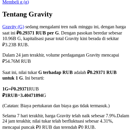
Membeli
g
(
g
)
Tentang Gravity
Gravity (G)
sedang mengalami tren naik minggu ini, dengan harga
COIN-M Berjangka
saat ini
₽0.29371 RUB per G
. Dengan pasokan beredar sebesar
Mata Uang Kripto Berjangka
10.96B G, kapitalisasi pasar total Gravity kini berada di sekitar
₽3.23B RUB.
Dalam 24 jam terakhir, volume perdagangan Gravity mencapai
TradFi
₽54.76M RUB
Derivatif saham, forex, logam mulia, dan komoditas
Saat ini, nilai tukar
G terhadap RUB
adalah
₽0.29371 RUB
untuk 1 G
. Ini berarti:
1
G
=
₽
0.29371
RUB
₽
1
RUB
=
3.40471894
G
(Catatan: Biaya pertukaran dan biaya gas tidak termasuk.)
Selama 7 hari terakhir, harga Gravity telah naik sebesar 7.9%.
Dalam
24 jam terakhir, nilai tukar telah berfluktuasi sebesar 4.31%,
mencapai puncak ₽0 RUB dan terendah ₽0 RUB.
USDC Berjangka