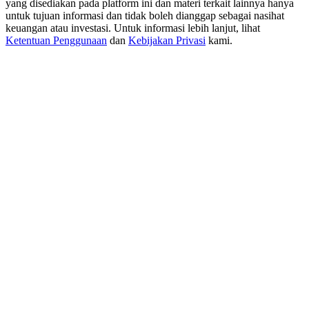
yang disediakan pada platform ini dan materi terkait lainnya hanya
USDT New User Exclusive 10% APR
untuk tujuan informasi dan tidak boleh dianggap sebagai nasihat
USDT Flexible Staking | Daily Rewards
keuangan atau investasi. Untuk informasi lebih lanjut, lihat
Ketentuan Penggunaan
dan
Kebijakan Privasi
kami.
BTC New User Exclusive: 6.5% APR
BTC Flexible Staking | Daily Rewards
Lebih Banyak Acara
Menangkan Hadiah dan Hadiah Eksklusif
Pusat Hadiah