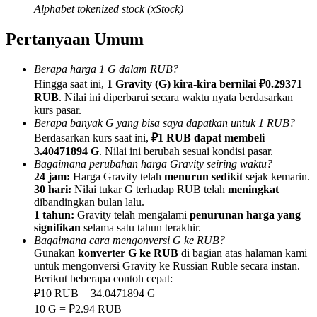
Alphabet tokenized stock (xStock)
Pertanyaan Umum
Berapa harga 1 G dalam RUB?
Referensi
Hingga saat ini,
1 Gravity (G) kira-kira bernilai ₽0.29371
RUB
. Nilai ini diperbarui secara waktu nyata berdasarkan
Undang teman untuk mendapatkan imbalan tunai
kurs pasar.
Berapa banyak G yang bisa saya dapatkan untuk 1 RUB?
BTC Welcome Rewards
Berdasarkan kurs saat ini,
₽1 RUB dapat membeli
3.40471894 G
. Nilai ini berubah sesuai kondisi pasar.
Bagaimana perubahan harga Gravity seiring waktu?
24 jam:
Harga Gravity telah
menurun sedikit
sejak kemarin.
30 hari:
Nilai tukar G terhadap RUB telah
meningkat
dibandingkan bulan lalu.
1 tahun:
Gravity telah mengalami
penurunan harga yang
signifikan
selama satu tahun terakhir.
Bagaimana cara mengonversi G ke RUB?
Gunakan
konverter G ke RUB
di bagian atas halaman kami
untuk mengonversi Gravity ke Russian Ruble secara instan.
Berikut beberapa contoh cepat:
₽10 RUB = 34.0471894 G
BTC Welcome Rewards
10 G = ₽2.94 RUB