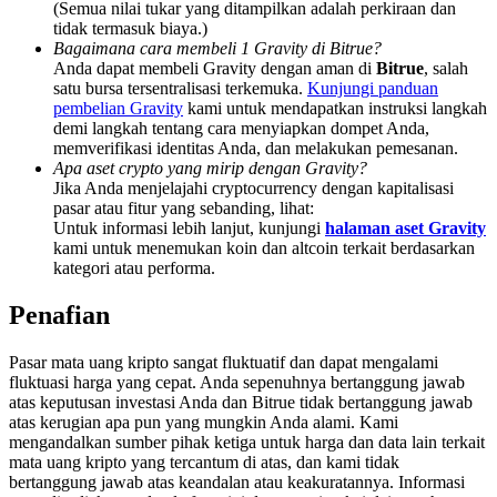
(Semua nilai tukar yang ditampilkan adalah perkiraan dan
Deposit & Trade BTC to Share 25000 USDT prize pool!
tidak termasuk biaya.)
Bagaimana cara membeli 1 Gravity di Bitrue?
Anda dapat membeli Gravity dengan aman di
Bitrue
, salah
satu bursa tersentralisasi terkemuka.
Kunjungi panduan
Deposit CASHCAT & Win
pembelian Gravity
kami untuk mendapatkan instruksi langkah
demi langkah tentang cara menyiapkan dompet Anda,
Share 500000 CASHCAT prize pool
memverifikasi identitas Anda, dan melakukan pemesanan.
Apa aset crypto yang mirip dengan Gravity?
Jika Anda menjelajahi cryptocurrency dengan kapitalisasi
pasar atau fitur yang sebanding, lihat:
Untuk informasi lebih lanjut, kunjungi
halaman aset Gravity
Exclusive for BitMart Users
kami untuk menemukan koin dan altcoin terkait berdasarkan
kategori atau performa.
Register & Trade to Win 500,000 USDT
Penafian
Pasar mata uang kripto sangat fluktuatif dan dapat mengalami
Precious Metals Trading Carnival
fluktuasi harga yang cepat. Anda sepenuhnya bertanggung jawab
atas keputusan investasi Anda dan Bitrue tidak bertanggung jawab
Trade Gold & Silver · 33,333 USDT Bonus
atas kerugian apa pun yang mungkin Anda alami. Kami
mengandalkan sumber pihak ketiga untuk harga dan data lain terkait
mata uang kripto yang tercantum di atas, dan kami tidak
bertanggung jawab atas keandalan atau keakuratannya. Informasi