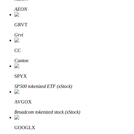
AEON
GRVT
Grvt
Mitra Bitrue
CC
Canton
SPYX
SP500 tokenized ETF (xStock)
Afiliasi Bitrue
AVGOX
Hingga 65% Komisi!
Broadcom tokenized stock (xStock)
GOOGLX