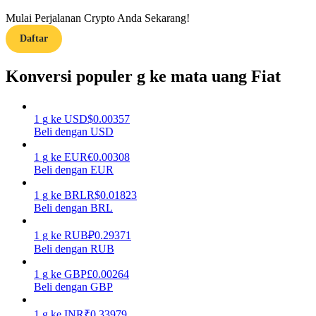
Mulai Perjalanan Crypto Anda Sekarang!
Menghasilkan
Daftar
Konversi populer g ke mata uang Fiat
1
g
ke
USD
$
0.00357
Beli dengan USD
1
g
ke
EUR
€
0.00308
Beli dengan EUR
Babi Kekuatan
1
g
ke
BRL
R$
0.01823
Dapatkan imbalan kompetitif setiap hari
Beli dengan BRL
1
g
ke
RUB
₽
0.29371
Beli dengan RUB
1
g
ke
GBP
£
0.00264
Beli dengan GBP
1
g
ke
INR
₹
0.33979