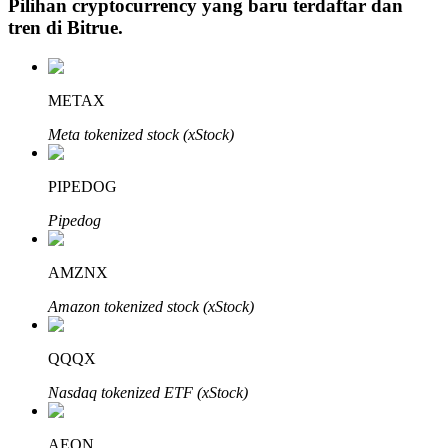
Pilihan cryptocurrency yang baru terdaftar dan
tren di
Bitrue
.
Investasi Otomatis
METAX
Raih keuntungan jangka panjang dan kepentingan fleksibel
Meta tokenized stock (xStock)
PIPEDOG
Pipedog
AMZNX
Amazon tokenized stock (xStock)
Pelajari Staking
QQQX
Pelajari tentang mendapatkan penghasilan pasif
Nasdaq tokenized ETF (xStock)
Bitrue
AI
AEON