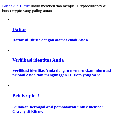
Buat akun Bitrue
untuk membeli dan menjual Cryptocurrency di
bursa crypto yang paling aman.
Memandu
Panduan Pemula Berjangka
Daftar
Daftar di Bitrue dengan alamat email Anda.
Verifikasi identitas Anda
Verifikasi identitas Anda dengan memasukkan informasi
Strategi perdagangan
pribadi Anda dan mengunggah ID Foto yang valid.
Pelajari cara untuk tetap menghasilkan keuntungan
Beli Kripto！
Gunakan berbagai opsi pembayaran untuk membeli
Gravity di Bitrue.