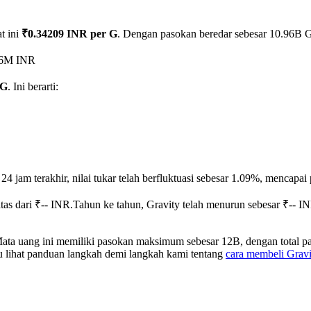
t ini
₹0.34209 INR per G
. Dengan pasokan beredar sebesar 10.96B G, 
.26M INR
 G
. Ini berarti:
24 jam terakhir, nilai tukar telah berfluktuasi sebesar 1.09%, mencap
tas dari ₹-- INR.
Tahun ke tahun, Gravity telah menurun sebesar ₹-- I
 Mata uang ini memiliki pasokan maksimum sebesar 12B, dengan total 
au lihat panduan langkah demi langkah kami tentang
cara membeli Gravi