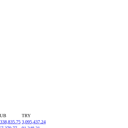
UB
TRY
,338,835.75
3,095,437.24