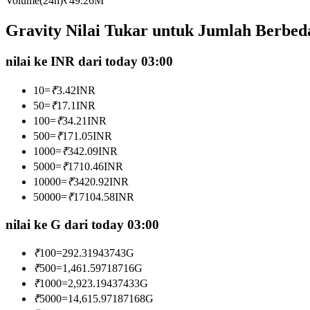
Volume(24h)
₹
49.26M
Kontrak berjangka menggunakan USDC sebagai jaminannya
Gravity Nilai Tukar untuk Jumlah Berbed
nilai ke INR dari today 03:00
10
=
₹
3.42
INR
50
=
₹
17.1
INR
100
=
₹
34.21
INR
500
=
₹
171.05
INR
1000
=
₹
342.09
INR
Copy Trading
5000
=
₹
1710.46
INR
Bergabunglah dengan pedagang top
10000
=
₹
3420.92
INR
50000
=
₹
17104.58
INR
nilai ke G dari today 03:00
₹
100
=
292.31943743
G
₹
500
=
1,461.59718716
G
₹
1000
=
2,923.19437433
G
₹
5000
=
14,615.97187168
G