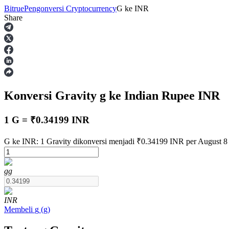
Bitrue
Pengonversi Cryptocurrency
G
ke
INR
Share
Berjangka
Konversi Gravity
g
ke Indian Rupee
INR
1 G = ₹0.34199 INR
G ke INR: 1 Gravity dikonversi menjadi ₹0.34199 INR per August 8
USDT Berjangka
g
g
Kontrak berjangka menggunakan USDT sebagai jaminannya
INR
Membeli
g
(
g
)