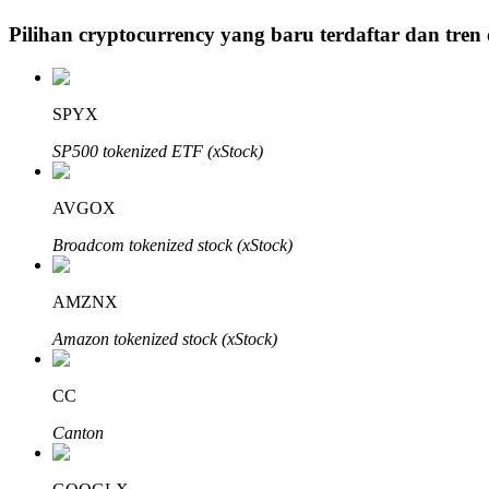
Pilihan cryptocurrency yang baru terdaftar dan tren
Penguncian BTR
Investasi eksklusif untuk pemegang BTR
SPYX
SP500 tokenized ETF (xStock)
AVGOX
Broadcom tokenized stock (xStock)
AMZNX
Pinjaman
Amazon tokenized stock (xStock)
Layanan pinjaman yang didukung Crypto
CC
Canton