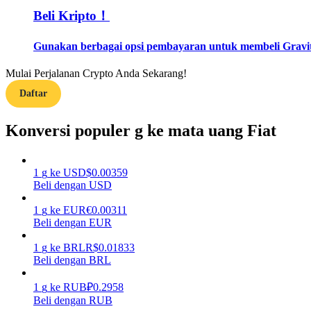
Beli Kripto！
Memandu
Gunakan berbagai opsi pembayaran untuk membeli Gravity
Panduan Pemula Berjangka
Mulai Perjalanan Crypto Anda Sekarang!
Daftar
Konversi populer g ke mata uang Fiat
1
g
ke
USD
$
0.00359
Beli dengan USD
Strategi perdagangan
1
g
ke
EUR
€
0.00311
Pelajari cara untuk tetap menghasilkan keuntungan
Beli dengan EUR
1
g
ke
BRL
R$
0.01833
Beli dengan BRL
1
g
ke
RUB
₽
0.2958
Beli dengan RUB