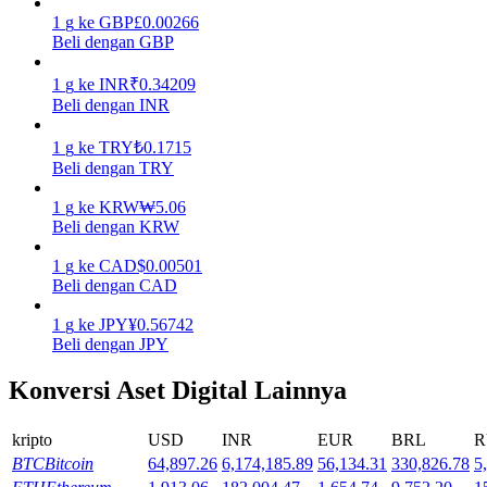
1
g
ke
GBP
£
0.00266
Menghasilkan
Beli dengan GBP
1
g
ke
INR
₹
0.34209
Beli dengan INR
1
g
ke
TRY
₺
0.1715
Beli dengan TRY
1
g
ke
KRW
₩
5.06
Beli dengan KRW
1
g
ke
CAD
$
0.00501
Babi Kekuatan
Beli dengan CAD
Dapatkan imbalan kompetitif setiap hari
1
g
ke
JPY
¥
0.56742
Beli dengan JPY
Konversi Aset Digital Lainnya
kripto
USD
INR
EUR
BRL
R
BTC
Bitcoin
64,897.26
6,174,185.89
56,134.31
330,826.78
5