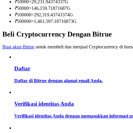
₹
10000
=
29,231.94374337
G
Menjadi Pedagang Salinan
₹
50000
=
146,159.71871687
G
Nikmati pembagian keuntungan dan komisi copy trading
₹
100000
=
292,319.43743374
G
₹
500000
=
1,461,597.18716873
G
Beli Cryptocurrency Dengan Bitrue
Buat akun Bitrue
untuk membeli dan menjual Cryptocurrency di bursa
Daftar
Informasi
Daftar di Bitrue dengan alamat email Anda.
Analisis data besar termasuk info perdagangan, dll.
Verifikasi identitas Anda
Verifikasi identitas Anda dengan memasukkan informasi 