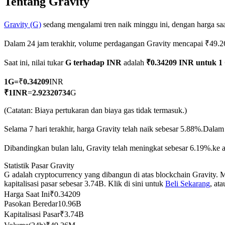
Tentang Gravity
Gravity (G)
sedang mengalami tren naik minggu ini, dengan harga saa
Dalam 24 jam terakhir, volume perdagangan Gravity mencapai ₹49
COIN-M Berjangka
Saat ini, nilai tukar
G terhadap INR
adalah
₹0.34209 INR untuk 1
Mata Uang Kripto Berjangka
1
G
=
₹
0.34209
INR
₹
1
INR
=
2.92320734
G
TradFi
(Catatan: Biaya pertukaran dan biaya gas tidak termasuk.)
Derivatif saham, forex, logam mulia, dan komoditas
Selama 7 hari terakhir, harga Gravity telah naik sebesar 5.88%.
Dalam 
Dibandingkan bulan lalu, Gravity telah meningkat sebesar 6.19%.ke a
Statistik Pasar Gravity
G adalah cryptocurrency yang dibangun di atas blockchain Gravity.
kapitalisasi pasar sebesar 3.74B. Klik di sini untuk
Beli Sekarang
, at
Harga Saat Ini
₹
0.34209
Pasokan Beredar
10.96B
Kapitalisasi Pasar
₹
3.74B
USDC Berjangka