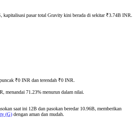
kapitalisasi pasar total Gravity kini berada di sekitar ₹3.74B INR.
ai puncak ₹0 INR dan terendah ₹0 INR.
NR, menandai 71.23% menurun dalam nilai.
pasokan saat ini 12B dan pasokan beredar 10.96B, memberikan
ty (G)
dengan aman dan mudah.