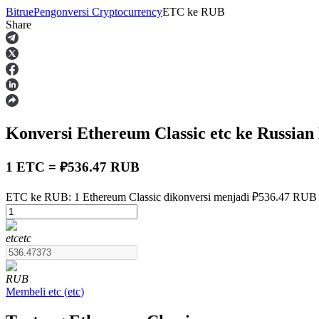
Bitrue
Pengonversi Cryptocurrency
ETC
ke
RUB
Share
Berjangka
Konversi Ethereum Classic
etc
ke Russian
1 ETC = ₽536.47 RUB
ETC ke RUB: 1 Ethereum Classic dikonversi menjadi ₽536.47 RUB 
USDT Berjangka
etc
etc
Kontrak berjangka menggunakan USDT sebagai jaminannya
RUB
Membeli
etc
(
etc
)