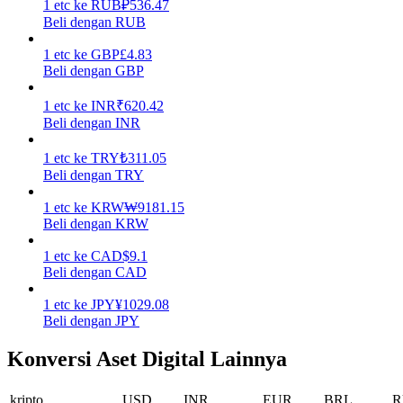
1
etc
ke
RUB
₽
536.47
Beli dengan RUB
Menghasilkan
1
etc
ke
GBP
£
4.83
Beli dengan GBP
1
etc
ke
INR
₹
620.42
Beli dengan INR
1
etc
ke
TRY
₺
311.05
Beli dengan TRY
1
etc
ke
KRW
₩
9181.15
Babi Kekuatan
Beli dengan KRW
Dapatkan imbalan kompetitif setiap hari
1
etc
ke
CAD
$
9.1
Beli dengan CAD
1
etc
ke
JPY
¥
1029.08
Beli dengan JPY
Konversi Aset Digital Lainnya
kripto
USD
INR
EUR
BRL
R