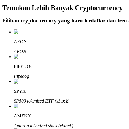
Temukan Lebih Banyak Cryptocurrency
Penguncian BTR
Pilihan cryptocurrency yang baru terdaftar dan tren
Investasi eksklusif untuk pemegang BTR
AEON
AEON
PIPEDOG
Pipedog
Pinjaman
SPYX
Layanan pinjaman yang didukung Crypto
SP500 tokenized ETF (xStock)
AMZNX
Amazon tokenized stock (xStock)