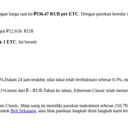
gan harga saat ini
₽536.47 RUB per ETC
. Dengan pasokan beredar s
capai ₽12.61K RUB
uk 1 ETC
. Ini berarti:
5%.
Dalam 24 jam terakhir, nilai tukar telah berfluktuasi sebesar 0.3
11%.turun dari ₽-- RUB.
Tahun ke tahun, Ethereum Classic telah menu
um Classic. Mata uang ini memiliki pasokan maksimum sebesar 210.7M,
 untuk
Beli Sekarang
, atau lihat panduan langkah demi langkah kami t