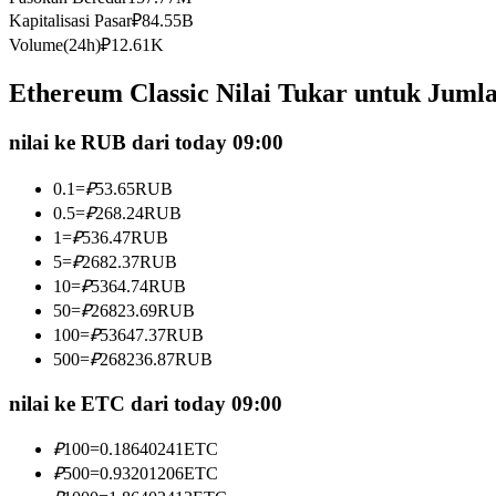
Kapitalisasi Pasar
₽
84.55B
Kontrak berjangka menggunakan USDC sebagai jaminannya
Volume(24h)
₽
12.61K
Ethereum Classic Nilai Tukar untuk Juml
nilai ke RUB dari today 09:00
0.1
=
₽
53.65
RUB
0.5
=
₽
268.24
RUB
1
=
₽
536.47
RUB
Copy Trading
5
=
₽
2682.37
RUB
10
=
₽
5364.74
RUB
Bergabunglah dengan pedagang top
50
=
₽
26823.69
RUB
100
=
₽
53647.37
RUB
500
=
₽
268236.87
RUB
nilai ke ETC dari today 09:00
₽
100
=
0.18640241
ETC
₽
500
=
0.93201206
ETC