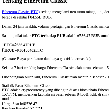
Tentang Ethereum Classic
Ethereum Classic (ETC)
sedang mengalami tren turun minggu ini, den
berada di sekitar ₽84.55B RUB.
COIN-M Berjangka
Dalam 24 jam terakhir, volume perdagangan Ethereum Classic men
Mata Uang Kripto Berjangka
Saat ini, nilai tukar
ETC terhadap RUB
adalah
₽536.47 RUB unt
1
ETC
=
₽
536.47
RUB
TradFi
₽
1
RUB
=
0.00186402
ETC
Derivatif saham, forex, logam mulia, dan komoditas
(Catatan: Biaya pertukaran dan biaya gas tidak termasuk.)
Selama 7 hari terakhir, harga Ethereum Classic telah turun sebesar 1.
Dibandingkan bulan lalu, Ethereum Classic telah menurun sebesar 7.
Statistik Pasar Ethereum Classic
ETC adalah cryptocurrency yang dibangun di atas blockchain Ethere
157.77M, memberikan kapitalisasi pasar sebesar 84.55B. Klik di sini
mudah.
Harga Saat Ini
₽
536.47
USDC Berjangka
Pasokan Beredar
157.77M