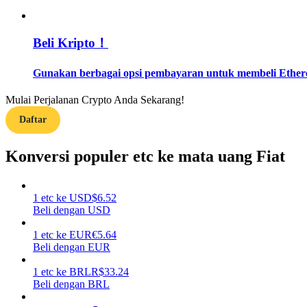
Memandu
Beli Kripto！
Panduan Pemula Berjangka
Gunakan berbagai opsi pembayaran untuk membeli Ethereu
Mulai Perjalanan Crypto Anda Sekarang!
Daftar
Konversi populer etc ke mata uang Fiat
Strategi perdagangan
1
etc
ke
USD
$
6.52
Beli dengan USD
Pelajari cara untuk tetap menghasilkan keuntungan
1
etc
ke
EUR
€
5.64
Beli dengan EUR
1
etc
ke
BRL
R$
33.24
Beli dengan BRL