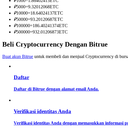
₽
1000
=
1.86402413
ETC
Menjadi Pedagang Salinan
₽
5000
=
9.32012068
ETC
₽
10000
=
18.64024137
ETC
Nikmati pembagian keuntungan dan komisi copy trading
₽
50000
=
93.20120687
ETC
₽
100000
=
186.40241374
ETC
₽
500000
=
932.01206873
ETC
Beli Cryptocurrency Dengan Bitrue
Buat akun Bitrue
untuk membeli dan menjual Cryptocurrency di bursa
Informasi
Daftar
Analisis data besar termasuk info perdagangan, dll.
Daftar di Bitrue dengan alamat email Anda.
Verifikasi identitas Anda
Verifikasi identitas Anda dengan memasukkan informasi 