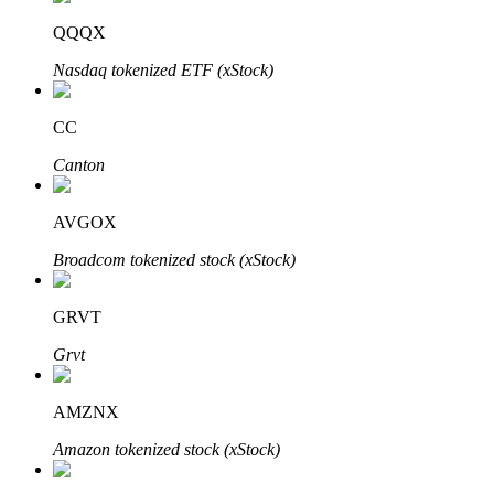
QQQX
Penguncian BTR
Nasdaq tokenized ETF (xStock)
Investasi eksklusif untuk pemegang BTR
CC
Canton
AVGOX
Broadcom tokenized stock (xStock)
GRVT
Pinjaman
Grvt
Layanan pinjaman yang didukung Crypto
AMZNX
Amazon tokenized stock (xStock)