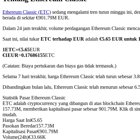
Ethereum Classic (ETC)
sedang mengalami tren turun minggu ini, den
berada di sekitar €901.79M EUR.
Dalam 24 jam terakhir, volume perdagangan Ethereum Classic men
COIN-M Berjangka
Saat ini, nilai tukar
ETC terhadap EUR
adalah
€5.65 EUR untuk 
Mata Uang Kripto Berjangka
1
ETC
=
€
5.65
EUR
€
1
EUR
=
0.17686155
ETC
TradFi
(Catatan: Biaya pertukaran dan biaya gas tidak termasuk.)
Derivatif saham, forex, logam mulia, dan komoditas
Selama 7 hari terakhir, harga Ethereum Classic telah turun sebesar 3.
Dibandingkan bulan lalu, Ethereum Classic telah menurun sebesar 6.
Statistik Pasar Ethereum Classic
ETC adalah cryptocurrency yang dibangun di atas blockchain Ethere
157.73M, memberikan kapitalisasi pasar sebesar 901.79M. Klik di si
mudah.
Harga Saat Ini
€
5.65
Pasokan Beredar
157.73M
Kapitalisasi Pasar
€
901.79M
USDC Berjangka
Volume(24h)
€
33.66K