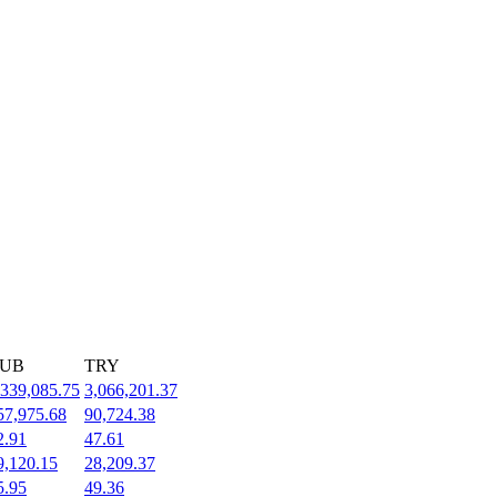
UB
TRY
,339,085.75
3,066,201.37
57,975.68
90,724.38
2.91
47.61
9,120.15
28,209.37
5.95
49.36