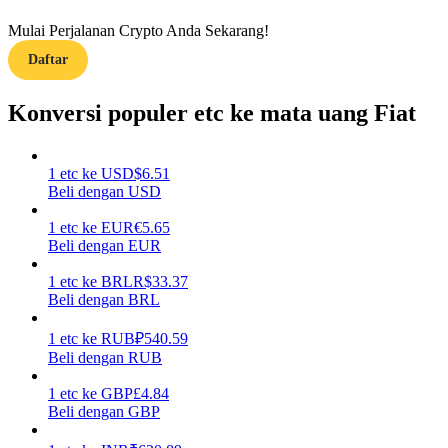
Mulai Perjalanan Crypto Anda Sekarang!
Memandu
Daftar
Panduan Pemula Berjangka
Konversi populer etc ke mata uang Fiat
1
etc
ke
USD
$
6.51
Beli dengan USD
1
etc
ke
EUR
€
5.65
Beli dengan EUR
1
etc
ke
BRL
R$
33.37
Strategi perdagangan
Beli dengan BRL
Pelajari cara untuk tetap menghasilkan keuntungan
1
etc
ke
RUB
₽
540.59
Beli dengan RUB
1
etc
ke
GBP
£
4.84
Beli dengan GBP