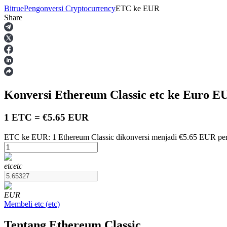
Bitrue
Pengonversi Cryptocurrency
ETC
ke
EUR
Share
Berjangka
Konversi Ethereum Classic
etc
ke Euro
E
1 ETC = €5.65 EUR
ETC ke EUR: 1 Ethereum Classic dikonversi menjadi €5.65 EUR per
USDT Berjangka
etc
etc
Kontrak berjangka menggunakan USDT sebagai jaminannya
EUR
Membeli
etc
(
etc
)
Tentang Ethereum Classic