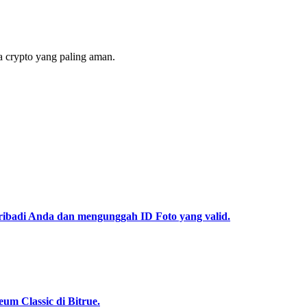
 crypto yang paling aman.
pribadi Anda dan mengunggah ID Foto yang valid.
m Classic di Bitrue.