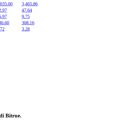
,035.00
3,465.86
2.97
47.64
6.97
9.75
36.60
308.16
.72
3.28
 di
Bitrue
.