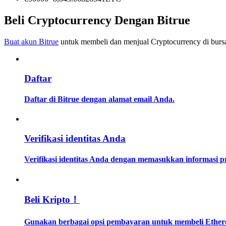
Menjadi Pedagang Salinan
Beli Cryptocurrency Dengan Bitrue
Nikmati pembagian keuntungan dan komisi copy trading
Buat akun Bitrue
untuk membeli dan menjual Cryptocurrency di bursa
Daftar
Daftar di Bitrue dengan alamat email Anda.
Informasi
Verifikasi identitas Anda
Analisis data besar termasuk info perdagangan, dll.
Verifikasi identitas Anda dengan memasukkan informasi 
Beli Kripto！
Gunakan berbagai opsi pembayaran untuk membeli Ethereu