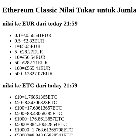
Kontrak berjangka menggunakan USDC sebagai jaminannya
Ethereum Classic Nilai Tukar untuk Juml
nilai ke EUR dari today 21:59
0.1
=
€
0.56541
EUR
0.5
=
€
2.83
EUR
1
=
€
5.65
EUR
5
=
€
28.27
EUR
10
=
€
56.54
EUR
50
=
€
282.71
EUR
100
=
€
565.41
EUR
Copy Trading
500
=
€
2827.07
EUR
Bergabunglah dengan pedagang top
nilai ke ETC dari today 21:59
€
10
=
1.76861365
ETC
€
50
=
8.84306828
ETC
€
100
=
17.68613657
ETC
€
500
=
88.43068285
ETC
€
1000
=
176.8613657
ETC
€
5000
=
884.30682854
ETC
€
10000
=
1,768.61365708
ETC
€
50000
=
8,843.06828541
ETC