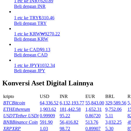
1
etc
ke
INR
₹
620.89
Beli dengan INR
Menghasilkan
1
etc
ke
TRY
₺
310.46
Beli dengan TRY
1
etc
ke
KRW
₩
9270.22
Beli dengan KRW
1
etc
ke
CAD
$
9.13
Beli dengan CAD
1
etc
ke
JPY
¥
1032.34
Beli dengan JPY
Babi Kekuatan
Konversi Aset Digital Lainnya
Dapatkan imbalan kompetitif setiap hari
kripto
USD
INR
EUR
BRL
R
BTC
Bitcoin
64,336.52
6,132,193.77
55,843.00
329,589.56
5
ETH
Ethereum
1,903.62
181,442.58
1,652.31
9,752.06
1
USDT
Tether USDt
0.99909
95.22
0.86720
5.11
8
BNB
Binance Coin
591.90
56,416.82
513.76
3,032.25
4
XRP
XRP
1.03
98.72
0.89907
5.30
8