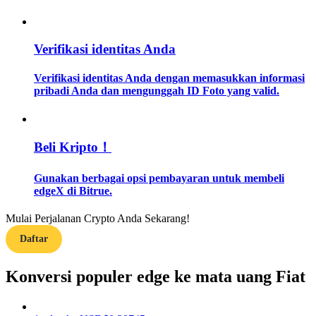
Memandu
Verifikasi identitas Anda
Panduan Pemula Berjangka
Verifikasi identitas Anda dengan memasukkan informasi
pribadi Anda dan mengunggah ID Foto yang valid.
Beli Kripto！
Gunakan berbagai opsi pembayaran untuk membeli
edgeX di Bitrue.
Strategi perdagangan
Mulai Perjalanan Crypto Anda Sekarang!
Pelajari cara untuk tetap menghasilkan keuntungan
Daftar
Konversi populer edge ke mata uang Fiat