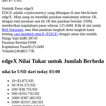
dari $-- USD.
Kontrak berjangka menggunakan USDC sebagai jaminannya
Statistik Pasar edgeX
EDGE adalah cryptocurrency yang dibangun di atas blockchain
edgeX. Mata uang ini memiliki pasokan maksimum sebesar 1B,
dengan total pasokan saat ini 1B dan pasokan beredar 350M,
memberikan kapitalisasi pasar sebesar 125.04M. Klik di sini untuk
Beli Sekarang
, atau lihat panduan langkah demi langkah kami
tentang
cara membeli edgeX (EDGE)
dengan aman dan mudah.
Harga Saat Ini
$
0.38745
Pasokan Beredar
350M
Kapitalisasi Pasar
$
125.04M
Volume(24h)
$
63.75K
Copy Trading
edgeX Nilai Tukar untuk Jumlah Berbeda
Bergabunglah dengan pedagang top
nilai ke USD dari today 03:00
10
=
$
3.87
USD
50
=
$
19.37
USD
100
=
$
38.75
USD
500
=
$
193.73
USD
1000
=
$
387.46
USD
5000
=
$
1937.28
USD