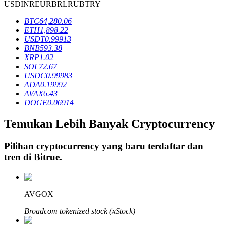
USD
INR
EUR
BRL
RUB
TRY
BTC
64,280.06
ETH
1,898.22
Penguncian BTR
USDT
0.99913
BNB
593.38
Investasi eksklusif untuk pemegang BTR
XRP
1.02
SOL
72.67
USDC
0.99983
ADA
0.19992
AVAX
6.43
DOGE
0.06914
Temukan Lebih Banyak Cryptocurrency
Pilihan cryptocurrency yang baru terdaftar dan
Pinjaman
tren di
Bitrue
.
Layanan pinjaman yang didukung Crypto
AVGOX
Broadcom tokenized stock (xStock)