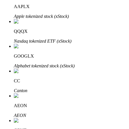
AAPLX
Apple tokenized stock (xStock)
Investasi Otomatis
QQQX
Raih keuntungan jangka panjang dan kepentingan fleksibel
Nasdaq tokenized ETF (xStock)
GOOGLX
Alphabet tokenized stock (xStock)
CC
Canton
Pelajari Staking
Pelajari tentang mendapatkan penghasilan pasif
AEON
Bitrue
AI
AEON