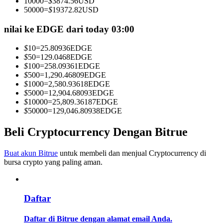
10000
=
$
3874.56
USD
Menjadi Pedagang Salinan
50000
=
$
19372.82
USD
Nikmati pembagian keuntungan dan komisi copy trading
nilai ke EDGE dari today 03:00
$
10
=
25.80936
EDGE
$
50
=
129.0468
EDGE
$
100
=
258.09361
EDGE
$
500
=
1,290.46809
EDGE
$
1000
=
2,580.93618
EDGE
$
5000
=
12,904.68093
EDGE
$
10000
=
25,809.36187
EDGE
$
50000
=
129,046.80938
EDGE
Informasi
Beli Cryptocurrency Dengan Bitrue
Analisis data besar termasuk info perdagangan, dll.
Buat akun Bitrue
untuk membeli dan menjual Cryptocurrency di
bursa crypto yang paling aman.
Daftar
Daftar di Bitrue dengan alamat email Anda.