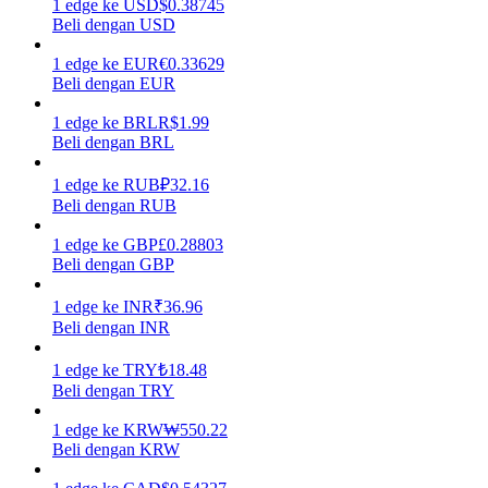
1
edge
ke
USD
$
0.38745
Beli dengan USD
Menghasilkan
1
edge
ke
EUR
€
0.33629
Beli dengan EUR
1
edge
ke
BRL
R$
1.99
Beli dengan BRL
1
edge
ke
RUB
₽
32.16
Beli dengan RUB
1
edge
ke
GBP
£
0.28803
Beli dengan GBP
Babi Kekuatan
Dapatkan imbalan kompetitif setiap hari
1
edge
ke
INR
₹
36.96
Beli dengan INR
1
edge
ke
TRY
₺
18.48
Beli dengan TRY
1
edge
ke
KRW
₩
550.22
Beli dengan KRW