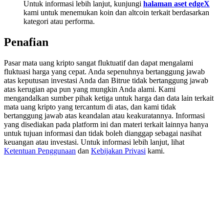
Untuk informasi lebih lanjut, kunjungi
halaman aset edgeX
Share 500000 CASHCAT prize pool
kami untuk menemukan koin dan altcoin terkait berdasarkan
kategori atau performa.
Penafian
Exclusive for BitMart Users
Register & Trade to Win 500,000 USDT
Pasar mata uang kripto sangat fluktuatif dan dapat mengalami
fluktuasi harga yang cepat. Anda sepenuhnya bertanggung jawab
atas keputusan investasi Anda dan Bitrue tidak bertanggung jawab
atas kerugian apa pun yang mungkin Anda alami. Kami
mengandalkan sumber pihak ketiga untuk harga dan data lain terkait
Precious Metals Trading Carnival
mata uang kripto yang tercantum di atas, dan kami tidak
bertanggung jawab atas keandalan atau keakuratannya. Informasi
Trade Gold & Silver · 33,333 USDT Bonus
yang disediakan pada platform ini dan materi terkait lainnya hanya
untuk tujuan informasi dan tidak boleh dianggap sebagai nasihat
keuangan atau investasi. Untuk informasi lebih lanjut, lihat
Ketentuan Penggunaan
dan
Kebijakan Privasi
kami.
USDT New User Exclusive 10% APR
USDT Flexible Staking | Daily Rewards