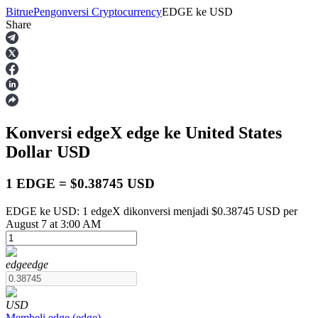
Bitrue
Pengonversi Cryptocurrency
EDGE
ke
USD
Share
Berjangka
Konversi edgeX
edge
ke United States
Dollar
USD
1 EDGE = $0.38745 USD
EDGE ke USD: 1 edgeX dikonversi menjadi $0.38745 USD per
USDT Berjangka
August 7 at 3:00 AM
Kontrak berjangka menggunakan USDT sebagai jaminannya
edge
edge
USD
Membeli
edge
(
edge
)