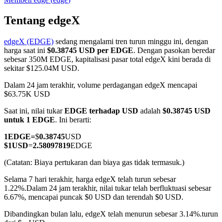
Tentang edgeX
edgeX (EDGE)
sedang mengalami tren turun minggu ini, dengan
COIN-M Berjangka
harga saat ini
$0.38745 USD per EDGE
. Dengan pasokan beredar
sebesar 350M EDGE, kapitalisasi pasar total edgeX kini berada di
Mata Uang Kripto Berjangka
sekitar $125.04M USD.
Dalam 24 jam terakhir, volume perdagangan edgeX mencapai
$63.75K USD
TradFi
Saat ini, nilai tukar
EDGE terhadap USD
adalah
$0.38745 USD
Derivatif saham, forex, logam mulia, dan komoditas
untuk 1 EDGE
. Ini berarti:
1
EDGE
=
$
0.38745
USD
$
1
USD
=
2.58097819
EDGE
(Catatan: Biaya pertukaran dan biaya gas tidak termasuk.)
Selama 7 hari terakhir, harga edgeX telah turun sebesar
1.22%.
Dalam 24 jam terakhir, nilai tukar telah berfluktuasi sebesar
6.67%, mencapai puncak $0 USD dan terendah $0 USD.
Dibandingkan bulan lalu, edgeX telah menurun sebesar 3.14%.turun
USDC Berjangka