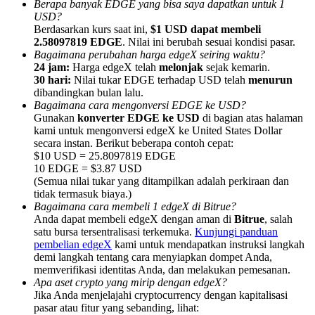
Berapa banyak EDGE yang bisa saya dapatkan untuk 1
USD?
Berdasarkan kurs saat ini,
$1 USD dapat membeli
2.58097819 EDGE
. Nilai ini berubah sesuai kondisi pasar.
Bagaimana perubahan harga edgeX seiring waktu?
24 jam:
Harga edgeX telah
melonjak
sejak kemarin.
30 hari:
Nilai tukar EDGE terhadap USD telah
menurun
Referensi
dibandingkan bulan lalu.
Undang teman untuk mendapatkan imbalan tunai
Bagaimana cara mengonversi EDGE ke USD?
Gunakan
konverter EDGE ke USD
di bagian atas halaman
Deposit CASHCAT & Win
kami untuk mengonversi edgeX ke United States Dollar
secara instan. Berikut beberapa contoh cepat:
$10 USD = 25.8097819 EDGE
10 EDGE = $3.87 USD
(Semua nilai tukar yang ditampilkan adalah perkiraan dan
tidak termasuk biaya.)
Bagaimana cara membeli 1 edgeX di Bitrue?
Anda dapat membeli edgeX dengan aman di
Bitrue
, salah
satu bursa tersentralisasi terkemuka.
Kunjungi panduan
pembelian edgeX
kami untuk mendapatkan instruksi langkah
demi langkah tentang cara menyiapkan dompet Anda,
memverifikasi identitas Anda, dan melakukan pemesanan.
Apa aset crypto yang mirip dengan edgeX?
Jika Anda menjelajahi cryptocurrency dengan kapitalisasi
Deposit CASHCAT & Win
pasar atau fitur yang sebanding, lihat: