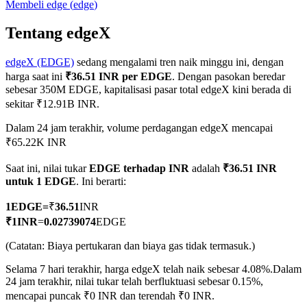
Membeli
edge
(
edge
)
Tentang edgeX
edgeX (EDGE)
sedang mengalami tren naik minggu ini, dengan
COIN-M Berjangka
harga saat ini
₹36.51 INR per EDGE
. Dengan pasokan beredar
Mata Uang Kripto Berjangka
sebesar 350M EDGE, kapitalisasi pasar total edgeX kini berada di
sekitar ₹12.91B INR.
Dalam 24 jam terakhir, volume perdagangan edgeX mencapai
TradFi
₹65.22K INR
Derivatif saham, forex, logam mulia, dan komoditas
Saat ini, nilai tukar
EDGE terhadap INR
adalah
₹36.51 INR
untuk 1 EDGE
. Ini berarti:
1
EDGE
=
₹
36.51
INR
₹
1
INR
=
0.02739074
EDGE
(Catatan: Biaya pertukaran dan biaya gas tidak termasuk.)
Selama 7 hari terakhir, harga edgeX telah naik sebesar 4.08%.
Dalam
24 jam terakhir, nilai tukar telah berfluktuasi sebesar 0.15%,
mencapai puncak ₹0 INR dan terendah ₹0 INR.
USDC Berjangka