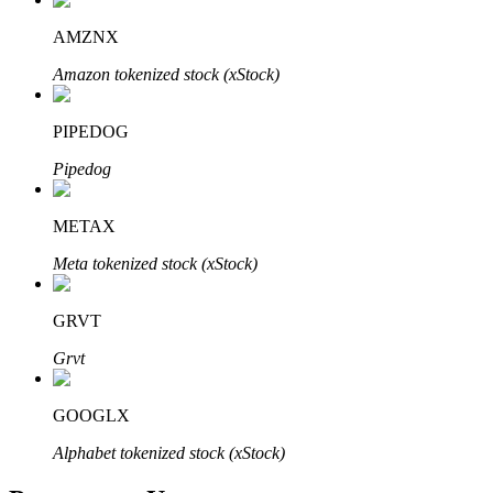
AMZNX
Amazon tokenized stock (xStock)
Mitra Bitrue
PIPEDOG
Pipedog
METAX
Meta tokenized stock (xStock)
GRVT
Afiliasi Bitrue
Grvt
Hingga 65% Komisi!
GOOGLX
Alphabet tokenized stock (xStock)