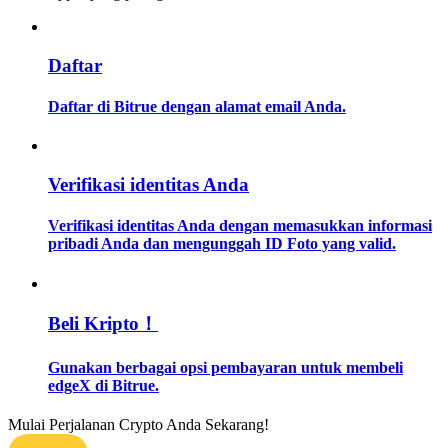
Memandu
Daftar
Panduan Pemula Berjangka
Daftar di Bitrue dengan alamat email Anda.
Verifikasi identitas Anda
Verifikasi identitas Anda dengan memasukkan informasi
pribadi Anda dan mengunggah ID Foto yang valid.
Strategi perdagangan
Pelajari cara untuk tetap menghasilkan keuntungan
Beli Kripto！
Gunakan berbagai opsi pembayaran untuk membeli
edgeX di Bitrue.
Mulai Perjalanan Crypto Anda Sekarang!