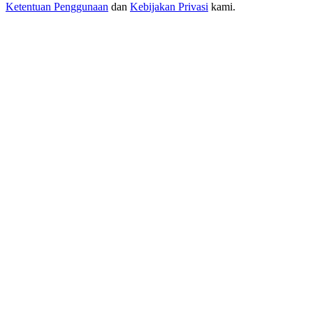
USDT New User Exclusive 10% APR
Ketentuan Penggunaan
dan
Kebijakan Privasi
kami.
USDT Flexible Staking | Daily Rewards
BTC New User Exclusive: 6.5% APR
BTC Flexible Staking | Daily Rewards
Lebih Banyak Acara
Menangkan Hadiah dan Hadiah Eksklusif
Pusat Hadiah