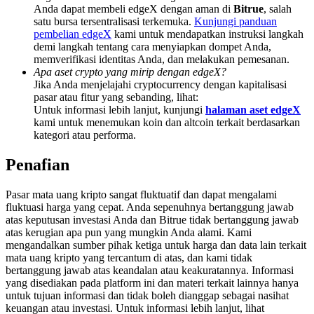
Deposit & Trade BTC to Share 25000 USDT prize pool!
Anda dapat membeli edgeX dengan aman di
Bitrue
, salah
satu bursa tersentralisasi terkemuka.
Kunjungi panduan
pembelian edgeX
kami untuk mendapatkan instruksi langkah
demi langkah tentang cara menyiapkan dompet Anda,
memverifikasi identitas Anda, dan melakukan pemesanan.
Deposit CASHCAT & Win
Apa aset crypto yang mirip dengan edgeX?
Jika Anda menjelajahi cryptocurrency dengan kapitalisasi
Share 500000 CASHCAT prize pool
pasar atau fitur yang sebanding, lihat:
Untuk informasi lebih lanjut, kunjungi
halaman aset edgeX
kami untuk menemukan koin dan altcoin terkait berdasarkan
kategori atau performa.
Exclusive for BitMart Users
Penafian
Register & Trade to Win 500,000 USDT
Pasar mata uang kripto sangat fluktuatif dan dapat mengalami
fluktuasi harga yang cepat. Anda sepenuhnya bertanggung jawab
atas keputusan investasi Anda dan Bitrue tidak bertanggung jawab
atas kerugian apa pun yang mungkin Anda alami. Kami
Precious Metals Trading Carnival
mengandalkan sumber pihak ketiga untuk harga dan data lain terkait
mata uang kripto yang tercantum di atas, dan kami tidak
Trade Gold & Silver · 33,333 USDT Bonus
bertanggung jawab atas keandalan atau keakuratannya. Informasi
yang disediakan pada platform ini dan materi terkait lainnya hanya
untuk tujuan informasi dan tidak boleh dianggap sebagai nasihat
keuangan atau investasi. Untuk informasi lebih lanjut, lihat