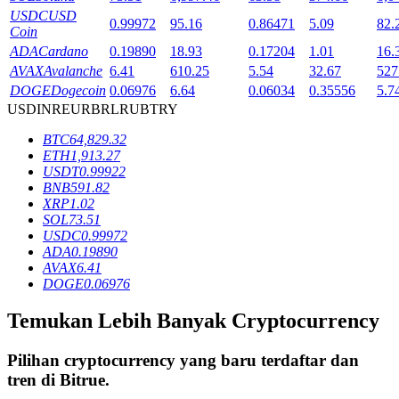
USDC
USD
0.99972
95.16
0.86471
5.09
82.
Coin
ADA
Cardano
0.19890
18.93
0.17204
1.01
16.
Penguncian BTR
AVAX
Avalanche
6.41
610.25
5.54
32.67
527
Investasi eksklusif untuk pemegang BTR
DOGE
Dogecoin
0.06976
6.64
0.06034
0.35556
5.7
USD
INR
EUR
BRL
RUB
TRY
BTC
64,829.32
ETH
1,913.27
USDT
0.99922
BNB
591.82
XRP
1.02
SOL
73.51
USDC
0.99972
ADA
0.19890
AVAX
6.41
Pinjaman
DOGE
0.06976
Layanan pinjaman yang didukung Crypto
Temukan Lebih Banyak Cryptocurrency
Pilihan cryptocurrency yang baru terdaftar dan
tren di
Bitrue
.