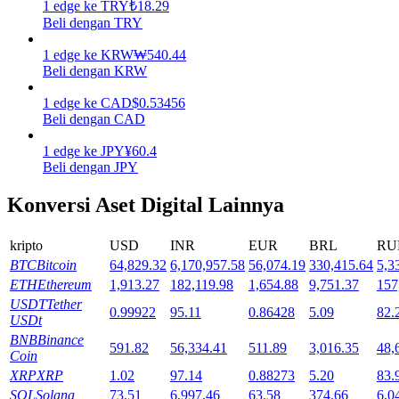
1
edge
ke
TRY
₺
18.29
Beli dengan TRY
Mempertaruhkan
1
edge
ke
KRW
₩
540.44
Pengembalian tinggi & akses instan
Beli dengan KRW
1
edge
ke
CAD
$
0.53456
Beli dengan CAD
1
edge
ke
JPY
¥
60.4
Beli dengan JPY
Konversi Aset Digital Lainnya
Launchpool
kripto
USD
INR
EUR
BRL
RU
BTC
Bitcoin
64,829.32
6,170,957.58
56,074.19
330,415.64
5,3
Staking fleksibel untuk mendapatkan token populer
ETH
Ethereum
1,913.27
182,119.98
1,654.88
9,751.37
157
USDT
Tether
0.99922
95.11
0.86428
5.09
82.
USDt
BNB
Binance
591.82
56,334.41
511.89
3,016.35
48,
Coin
XRP
XRP
1.02
97.14
0.88273
5.20
83.
SOL
Solana
73.51
6,997.46
63.58
374.66
6,0