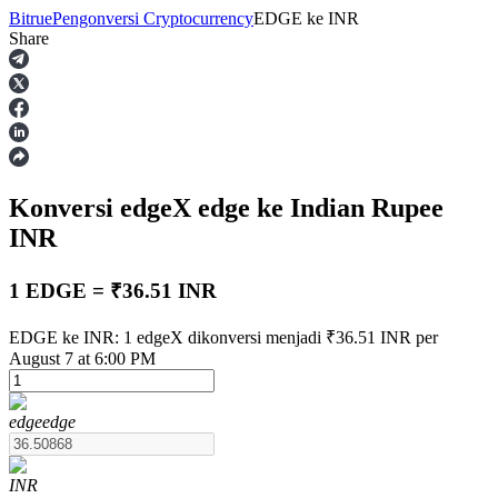
Bitrue
Pengonversi Cryptocurrency
EDGE
ke
INR
Share
Berjangka
Konversi edgeX
edge
ke Indian Rupee
INR
1 EDGE = ₹36.51 INR
USDT Berjangka
EDGE ke INR: 1 edgeX dikonversi menjadi ₹36.51 INR per
August 7 at 6:00 PM
Kontrak berjangka menggunakan USDT sebagai jaminannya
edge
edge
INR