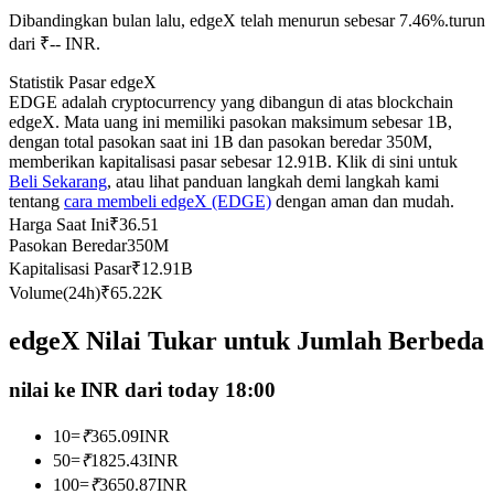
Dibandingkan bulan lalu, edgeX telah menurun sebesar 7.46%.turun
Kontrak berjangka menggunakan USDC sebagai jaminannya
dari ₹-- INR.
Statistik Pasar edgeX
EDGE adalah cryptocurrency yang dibangun di atas blockchain
edgeX. Mata uang ini memiliki pasokan maksimum sebesar 1B,
dengan total pasokan saat ini 1B dan pasokan beredar 350M,
memberikan kapitalisasi pasar sebesar 12.91B. Klik di sini untuk
Beli Sekarang
, atau lihat panduan langkah demi langkah kami
tentang
cara membeli edgeX (EDGE)
dengan aman dan mudah.
Harga Saat Ini
₹
36.51
Pasokan Beredar
350M
Copy Trading
Kapitalisasi Pasar
₹
12.91B
Bergabunglah dengan pedagang top
Volume(24h)
₹
65.22K
edgeX Nilai Tukar untuk Jumlah Berbeda
nilai ke INR dari today 18:00
10
=
₹
365.09
INR
50
=
₹
1825.43
INR
100
=
₹
3650.87
INR