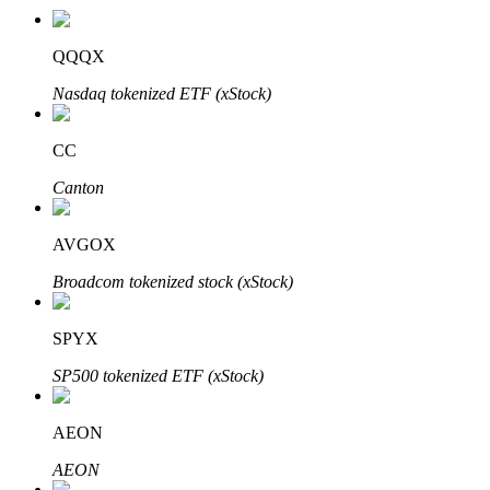
QQQX
Nasdaq tokenized ETF (xStock)
Investasi Otomatis
Raih keuntungan jangka panjang dan kepentingan fleksibel
CC
Canton
AVGOX
Broadcom tokenized stock (xStock)
SPYX
Pelajari Staking
SP500 tokenized ETF (xStock)
Pelajari tentang mendapatkan penghasilan pasif
AEON
Bitrue
AI
AEON