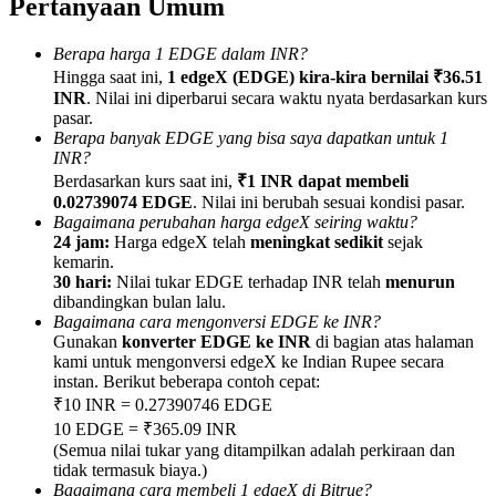
Pertanyaan Umum
Berapa harga 1 EDGE dalam INR?
Hingga saat ini,
1 edgeX (EDGE) kira-kira bernilai ₹36.51
INR
. Nilai ini diperbarui secara waktu nyata berdasarkan kurs
pasar.
Referensi
Berapa banyak EDGE yang bisa saya dapatkan untuk 1
INR?
Undang teman untuk mendapatkan imbalan tunai
Berdasarkan kurs saat ini,
₹1 INR dapat membeli
BTC Welcome Rewards
0.02739074 EDGE
. Nilai ini berubah sesuai kondisi pasar.
Bagaimana perubahan harga edgeX seiring waktu?
24 jam:
Harga edgeX telah
meningkat sedikit
sejak
kemarin.
30 hari:
Nilai tukar EDGE terhadap INR telah
menurun
dibandingkan bulan lalu.
Bagaimana cara mengonversi EDGE ke INR?
Gunakan
konverter EDGE ke INR
di bagian atas halaman
kami untuk mengonversi edgeX ke Indian Rupee secara
instan. Berikut beberapa contoh cepat:
₹10 INR = 0.27390746 EDGE
10 EDGE = ₹365.09 INR
(Semua nilai tukar yang ditampilkan adalah perkiraan dan
BTC Welcome Rewards
tidak termasuk biaya.)
Bagaimana cara membeli 1 edgeX di Bitrue?