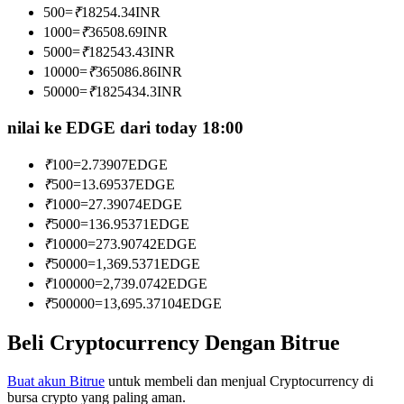
500
=
₹
18254.34
INR
Menjadi Pedagang Salinan
1000
=
₹
36508.69
INR
Nikmati pembagian keuntungan dan komisi copy trading
5000
=
₹
182543.43
INR
10000
=
₹
365086.86
INR
50000
=
₹
1825434.3
INR
nilai ke EDGE dari today 18:00
₹
100
=
2.73907
EDGE
₹
500
=
13.69537
EDGE
₹
1000
=
27.39074
EDGE
₹
5000
=
136.95371
EDGE
Informasi
₹
10000
=
273.90742
EDGE
Analisis data besar termasuk info perdagangan, dll.
₹
50000
=
1,369.5371
EDGE
₹
100000
=
2,739.0742
EDGE
₹
500000
=
13,695.37104
EDGE
Beli Cryptocurrency Dengan Bitrue
Buat akun Bitrue
untuk membeli dan menjual Cryptocurrency di
bursa crypto yang paling aman.