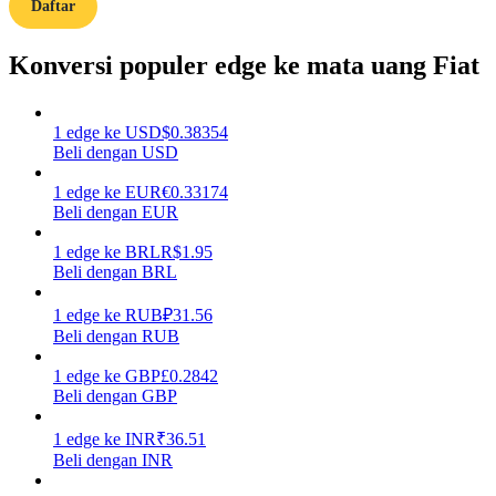
Daftar
Menghasilkan
Konversi populer edge ke mata uang Fiat
1
edge
ke
USD
$
0.38354
Beli dengan USD
1
edge
ke
EUR
€
0.33174
Beli dengan EUR
1
edge
ke
BRL
R$
1.95
Beli dengan BRL
Babi Kekuatan
Dapatkan imbalan kompetitif setiap hari
1
edge
ke
RUB
₽
31.56
Beli dengan RUB
1
edge
ke
GBP
£
0.2842
Beli dengan GBP
1
edge
ke
INR
₹
36.51
Beli dengan INR