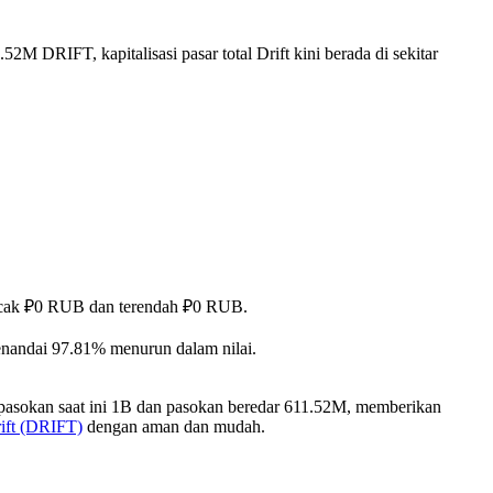
2M DRIFT, kapitalisasi pasar total Drift kini berada di sekitar
puncak ₽0 RUB dan terendah ₽0 RUB.
enandai 97.81% menurun dalam nilai.
 pasokan saat ini 1B dan pasokan beredar 611.52M, memberikan
ift (DRIFT)
dengan aman dan mudah.