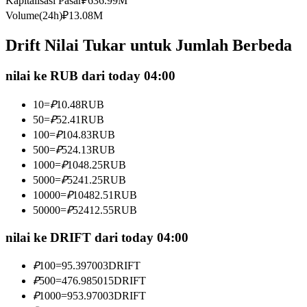
Kapitalisasi Pasar
₽
636.99M
Kontrak berjangka menggunakan USDC sebagai jaminannya
Volume(24h)
₽
13.08M
Drift Nilai Tukar untuk Jumlah Berbeda
nilai ke RUB dari today 04:00
10
=
₽
10.48
RUB
50
=
₽
52.41
RUB
100
=
₽
104.83
RUB
500
=
₽
524.13
RUB
Copy Trading
1000
=
₽
1048.25
RUB
Bergabunglah dengan pedagang top
5000
=
₽
5241.25
RUB
10000
=
₽
10482.51
RUB
50000
=
₽
52412.55
RUB
nilai ke DRIFT dari today 04:00
₽
100
=
95.397003
DRIFT
₽
500
=
476.985015
DRIFT
₽
1000
=
953.97003
DRIFT