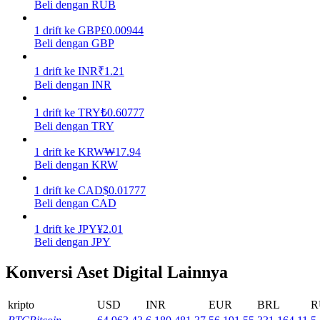
Beli dengan RUB
Menghasilkan
1
drift
ke
GBP
£
0.00944
Beli dengan GBP
1
drift
ke
INR
₹
1.21
Beli dengan INR
1
drift
ke
TRY
₺
0.60777
Beli dengan TRY
1
drift
ke
KRW
₩
17.94
Beli dengan KRW
Babi Kekuatan
1
drift
ke
CAD
$
0.01777
Dapatkan imbalan kompetitif setiap hari
Beli dengan CAD
1
drift
ke
JPY
¥
2.01
Beli dengan JPY
Konversi Aset Digital Lainnya
kripto
USD
INR
EUR
BRL
R