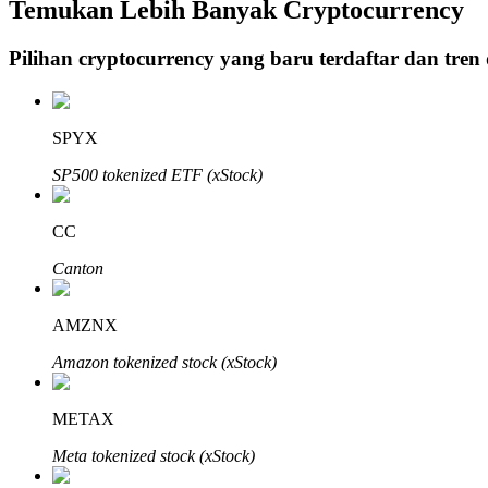
Temukan Lebih Banyak Cryptocurrency
Pilihan cryptocurrency yang baru terdaftar dan tren
Penguncian BTR
Investasi eksklusif untuk pemegang BTR
SPYX
SP500 tokenized ETF (xStock)
CC
Canton
AMZNX
Pinjaman
Amazon tokenized stock (xStock)
Layanan pinjaman yang didukung Crypto
METAX
Meta tokenized stock (xStock)