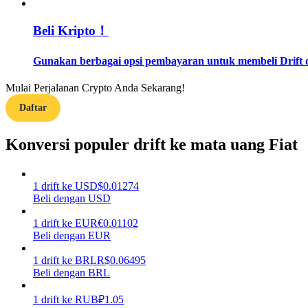
Beli Kripto！
Memandu
Panduan Pemula Berjangka
Gunakan berbagai opsi pembayaran untuk membeli Drift d
Mulai Perjalanan Crypto Anda Sekarang!
Daftar
Konversi populer drift ke mata uang Fiat
1
drift
ke
USD
$
0.01274
Strategi perdagangan
Beli dengan USD
Pelajari cara untuk tetap menghasilkan keuntungan
1
drift
ke
EUR
€
0.01102
Beli dengan EUR
1
drift
ke
BRL
R$
0.06495
Beli dengan BRL
1
drift
ke
RUB
₽
1.05