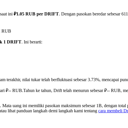
saat ini
₽1.05 RUB per DRIFT
. Dengan pasokan beredar sebesar 611.5
8M RUB
uk 1 DRIFT
. Ini berarti:
am terakhir, nilai tukar telah berfluktuasi sebesar 3.73%, mencapai 
dari ₽-- RUB.
Tahun ke tahun, Drift telah menurun sebesar ₽-- RUB, m
t. Mata uang ini memiliki pasokan maksimum sebesar 1B, dengan total
 atau lihat panduan langkah demi langkah kami tentang
cara membeli Dr