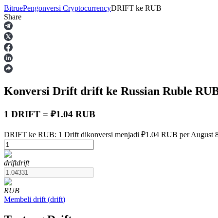
Bitrue
Pengonversi Cryptocurrency
DRIFT
ke
RUB
Share
Berjangka
Konversi Drift
drift
ke Russian Ruble
RU
1 DRIFT = ₽1.04 RUB
DRIFT ke RUB: 1 Drift dikonversi menjadi ₽1.04 RUB per August 
USDT Berjangka
drift
drift
Kontrak berjangka menggunakan USDT sebagai jaminannya
RUB
Membeli
drift
(
drift
)