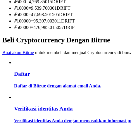
₽
5000
=
4,769.85015
DRIFT
Menjadi Pedagang Salinan
₽
10000
=
9,539.700301
DRIFT
Nikmati pembagian keuntungan dan komisi copy trading
₽
50000
=
47,698.501505
DRIFT
₽
100000
=
95,397.003011
DRIFT
₽
500000
=
476,985.015057
DRIFT
Beli Cryptocurrency Dengan Bitrue
Buat akun Bitrue
untuk membeli dan menjual Cryptocurrency di bursa
Daftar
Informasi
Analisis data besar termasuk info perdagangan, dll.
Daftar di Bitrue dengan alamat email Anda.
Verifikasi identitas Anda
Verifikasi identitas Anda dengan memasukkan informasi 