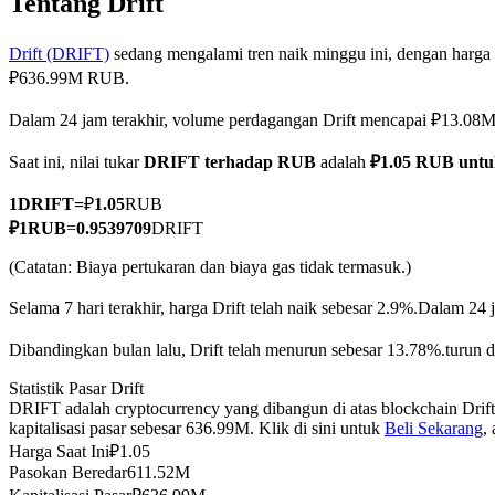
Tentang Drift
Drift (DRIFT)
sedang mengalami tren naik minggu ini, dengan harga 
₽636.99M RUB.
COIN-M Berjangka
Dalam 24 jam terakhir, volume perdagangan Drift mencapai ₽13.0
Mata Uang Kripto Berjangka
Saat ini, nilai tukar
DRIFT terhadap RUB
adalah
₽1.05 RUB unt
1
DRIFT
=
₽
1.05
RUB
TradFi
₽
1
RUB
=
0.9539709
DRIFT
Derivatif saham, forex, logam mulia, dan komoditas
(Catatan: Biaya pertukaran dan biaya gas tidak termasuk.)
Selama 7 hari terakhir, harga Drift telah naik sebesar 2.9%.
Dalam 24 j
Dibandingkan bulan lalu, Drift telah menurun sebesar 13.78%.turun 
Statistik Pasar Drift
DRIFT adalah cryptocurrency yang dibangun di atas blockchain Drif
kapitalisasi pasar sebesar 636.99M. Klik di sini untuk
Beli Sekarang
,
Harga Saat Ini
₽
1.05
Pasokan Beredar
611.52M
USDC Berjangka