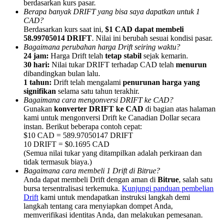
berdasarkan kurs pasar.
Berapa banyak DRIFT yang bisa saya dapatkan untuk 1
CAD?
Berdasarkan kurs saat ini,
$1 CAD dapat membeli
58.99705014 DRIFT
. Nilai ini berubah sesuai kondisi pasar.
Bagaimana perubahan harga Drift seiring waktu?
24 jam:
Harga Drift telah
tetap stabil
sejak kemarin.
Referensi
30 hari:
Nilai tukar DRIFT terhadap CAD telah
menurun
Undang teman untuk mendapatkan imbalan tunai
dibandingkan bulan lalu.
1 tahun:
Drift telah mengalami
penurunan harga yang
Deposit CASHCAT & Win
signifikan
selama satu tahun terakhir.
Bagaimana cara mengonversi DRIFT ke CAD?
Gunakan
konverter DRIFT ke CAD
di bagian atas halaman
kami untuk mengonversi Drift ke Canadian Dollar secara
instan. Berikut beberapa contoh cepat:
$10 CAD = 589.97050147 DRIFT
10 DRIFT = $0.1695 CAD
(Semua nilai tukar yang ditampilkan adalah perkiraan dan
tidak termasuk biaya.)
Bagaimana cara membeli 1 Drift di Bitrue?
Anda dapat membeli Drift dengan aman di
Bitrue
, salah satu
bursa tersentralisasi terkemuka.
Kunjungi panduan pembelian
Drift
kami untuk mendapatkan instruksi langkah demi
langkah tentang cara menyiapkan dompet Anda,
Deposit CASHCAT & Win
memverifikasi identitas Anda, dan melakukan pemesanan.