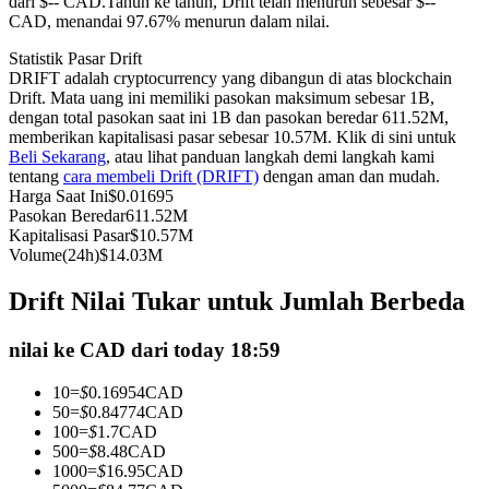
dari $-- CAD.
Tahun ke tahun, Drift telah menurun sebesar $--
CAD, menandai 97.67% menurun dalam nilai.
Kontrak berjangka menggunakan USDC sebagai jaminannya
Statistik Pasar Drift
DRIFT adalah cryptocurrency yang dibangun di atas blockchain
Drift. Mata uang ini memiliki pasokan maksimum sebesar 1B,
dengan total pasokan saat ini 1B dan pasokan beredar 611.52M,
memberikan kapitalisasi pasar sebesar 10.57M. Klik di sini untuk
Beli Sekarang
, atau lihat panduan langkah demi langkah kami
tentang
cara membeli Drift (DRIFT)
dengan aman dan mudah.
Harga Saat Ini
$
0.01695
Pasokan Beredar
611.52M
Kapitalisasi Pasar
$
10.57M
Copy Trading
Volume(24h)
$
14.03M
Bergabunglah dengan pedagang top
Drift Nilai Tukar untuk Jumlah Berbeda
nilai ke CAD dari today 18:59
10
=
$
0.16954
CAD
50
=
$
0.84774
CAD
100
=
$
1.7
CAD
500
=
$
8.48
CAD
1000
=
$
16.95
CAD