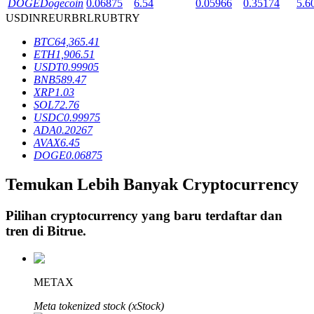
DOGE
Dogecoin
0.06875
6.54
0.05966
0.35174
5.6
USD
INR
EUR
BRL
RUB
TRY
BTC
64,365.41
Penguncian BTR
ETH
1,906.51
USDT
0.99905
Investasi eksklusif untuk pemegang BTR
BNB
589.47
XRP
1.03
SOL
72.76
USDC
0.99975
ADA
0.20267
AVAX
6.45
DOGE
0.06875
Temukan Lebih Banyak Cryptocurrency
Pinjaman
Pilihan cryptocurrency yang baru terdaftar dan
tren di
Bitrue
.
Layanan pinjaman yang didukung Crypto
METAX
Meta tokenized stock (xStock)