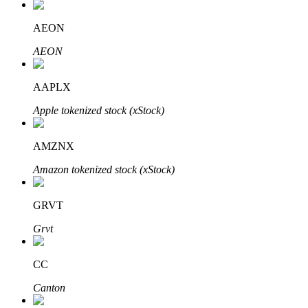
AEON
AEON
Investasi Otomatis
Raih keuntungan jangka panjang dan kepentingan fleksibel
AAPLX
Apple tokenized stock (xStock)
AMZNX
Amazon tokenized stock (xStock)
GRVT
Pelajari Staking
Grvt
Pelajari tentang mendapatkan penghasilan pasif
CC
Bitrue
AI
Canton