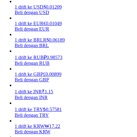
1
drift
ke
USD
$
0.01209
Menghasilkan
Beli dengan USD
1
drift
ke
EUR
€
0.01049
Beli dengan EUR
1
drift
ke
BRL
R$
0.06189
Beli dengan BRL
1
drift
ke
RUB
₽
0.98573
Beli dengan RUB
1
drift
ke
GBP
£
0.00899
Babi Kekuatan
Beli dengan GBP
Dapatkan imbalan kompetitif setiap hari
1
drift
ke
INR
₹
1.15
Beli dengan INR
1
drift
ke
TRY
₺
0.57581
Beli dengan TRY
1
drift
ke
KRW
₩
17.22
Beli dengan KRW