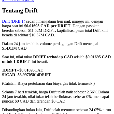
Tentang Drift
Drift (DRIFT)
sedang mengalami tren naik minggu ini, dengan
COIN-M Berjangka
harga saat ini
$0.01695 CAD per DRIFT
. Dengan pasokan
beredar sebesar 611.52M DRIFT, kapitalisasi pasar total Drift kini
Mata Uang Kripto Berjangka
berada di sekitar $10.57M CAD.
Dalam 24 jam terakhir, volume perdagangan Drift mencapai
$14.03M CAD
TradFi
Saat ini, nilai tukar
DRIFT terhadap CAD
adalah
$0.01695 CAD
Derivatif saham, forex, logam mulia, dan komoditas
untuk 1 DRIFT
. Ini berarti:
1
DRIFT
=
$
0.01695
CAD
$
1
CAD
=
58.99705014
DRIFT
(Catatan: Biaya pertukaran dan biaya gas tidak termasuk.)
Selama 7 hari terakhir, harga Drift telah naik sebesar 2.56%.
Dalam
24 jam terakhir, nilai tukar telah berfluktuasi sebesar 0%, mencapai
puncak $0 CAD dan terendah $0 CAD.
Dibandingkan bulan lalu, Drift telah menurun sebesar 24.05%.turun
USDC Berjangka