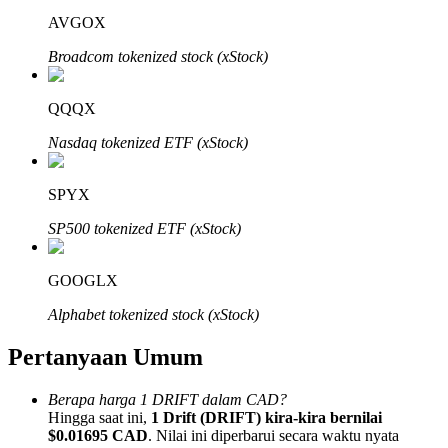
AVGOX
Broadcom tokenized stock (xStock)
QQQX
Mitra Bitrue
Nasdaq tokenized ETF (xStock)
SPYX
SP500 tokenized ETF (xStock)
GOOGLX
Alphabet tokenized stock (xStock)
Afiliasi Bitrue
Pertanyaan Umum
Hingga 65% Komisi!
Berapa harga 1 DRIFT dalam CAD?
Hingga saat ini,
1 Drift (DRIFT) kira-kira bernilai
$0.01695 CAD
. Nilai ini diperbarui secara waktu nyata