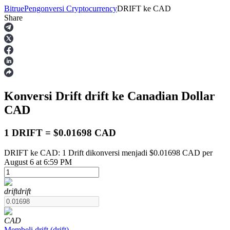
Bitrue
Pengonversi Cryptocurrency
DRIFT
ke
CAD
Share
Berjangka
Konversi Drift
drift
ke Canadian Dollar
CAD
1 DRIFT = $0.01698 CAD
DRIFT ke CAD: 1 Drift dikonversi menjadi $0.01698 CAD per
USDT Berjangka
August 6 at 6:59 PM
Kontrak berjangka menggunakan USDT sebagai jaminannya
drift
drift
CAD
Membeli
drift
(
drift
)