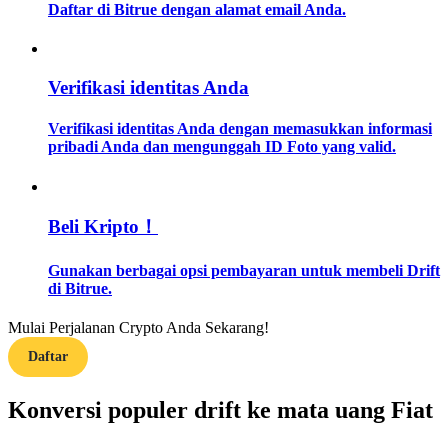
Daftar di Bitrue dengan alamat email Anda.
Memandu
Panduan Pemula Berjangka
Verifikasi identitas Anda
Verifikasi identitas Anda dengan memasukkan informasi
pribadi Anda dan mengunggah ID Foto yang valid.
Beli Kripto！
Gunakan berbagai opsi pembayaran untuk membeli Drift
Strategi perdagangan
di Bitrue.
Pelajari cara untuk tetap menghasilkan keuntungan
Mulai Perjalanan Crypto Anda Sekarang!
Daftar
Konversi populer drift ke mata uang Fiat