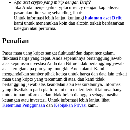
Apa aset crypto yang mirip dengan Drift?
Share 500000 CASHCAT prize pool
Jika Anda menjelajahi cryptocurrency dengan kapitalisasi
pasar atau fitur yang sebanding, lihat:
Untuk informasi lebih lanjut, kunjungi
halaman aset Drift
kami untuk menemukan koin dan altcoin terkait berdasarkan
Exclusive for BitMart Users
kategori atau performa.
Register & Trade to Win 500,000 USDT
Penafian
Pasar mata uang kripto sangat fluktuatif dan dapat mengalami
fluktuasi harga yang cepat. Anda sepenuhnya bertanggung jawab
Precious Metals Trading Carnival
atas keputusan investasi Anda dan Bitrue tidak bertanggung jawab
atas kerugian apa pun yang mungkin Anda alami. Kami
Trade Gold & Silver · 33,333 USDT Bonus
mengandalkan sumber pihak ketiga untuk harga dan data lain terkait
mata uang kripto yang tercantum di atas, dan kami tidak
bertanggung jawab atas keandalan atau keakuratannya. Informasi
yang disediakan pada platform ini dan materi terkait lainnya hanya
untuk tujuan informasi dan tidak boleh dianggap sebagai nasihat
USDT New User Exclusive 10% APR
keuangan atau investasi. Untuk informasi lebih lanjut, lihat
Ketentuan Penggunaan
dan
Kebijakan Privasi
kami.
USDT Flexible Staking | Daily Rewards