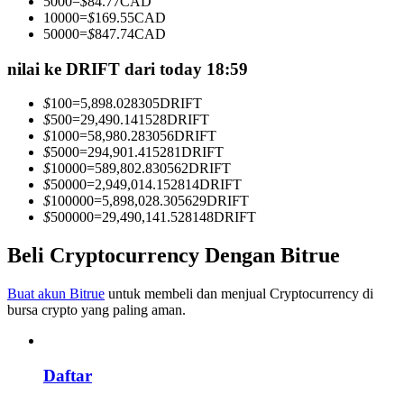
5000
=
$
84.77
CAD
Menjadi Pedagang Salinan
10000
=
$
169.55
CAD
50000
=
$
847.74
CAD
Nikmati pembagian keuntungan dan komisi copy trading
nilai ke DRIFT dari today 18:59
$
100
=
5,898.028305
DRIFT
$
500
=
29,490.141528
DRIFT
$
1000
=
58,980.283056
DRIFT
$
5000
=
294,901.415281
DRIFT
$
10000
=
589,802.830562
DRIFT
$
50000
=
2,949,014.152814
DRIFT
$
100000
=
5,898,028.305629
DRIFT
$
500000
=
29,490,141.528148
DRIFT
Informasi
Beli Cryptocurrency Dengan Bitrue
Analisis data besar termasuk info perdagangan, dll.
Buat akun Bitrue
untuk membeli dan menjual Cryptocurrency di
bursa crypto yang paling aman.
Daftar