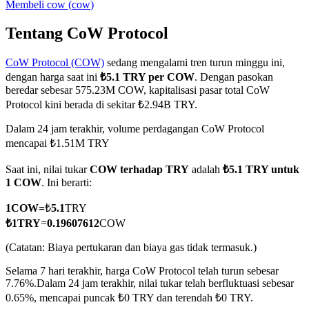
Membeli
cow
(
cow
)
Tentang CoW Protocol
CoW Protocol (COW)
sedang mengalami tren turun minggu ini,
COIN-M Berjangka
dengan harga saat ini
₺5.1 TRY per COW
. Dengan pasokan
Mata Uang Kripto Berjangka
beredar sebesar 575.23M COW, kapitalisasi pasar total CoW
Protocol kini berada di sekitar ₺2.94B TRY.
Dalam 24 jam terakhir, volume perdagangan CoW Protocol
TradFi
mencapai ₺1.51M TRY
Derivatif saham, forex, logam mulia, dan komoditas
Saat ini, nilai tukar
COW terhadap TRY
adalah
₺5.1 TRY untuk
1 COW
. Ini berarti:
1
COW
=
₺
5.1
TRY
₺
1
TRY
=
0.19607612
COW
(Catatan: Biaya pertukaran dan biaya gas tidak termasuk.)
Selama 7 hari terakhir, harga CoW Protocol telah turun sebesar
7.76%.
Dalam 24 jam terakhir, nilai tukar telah berfluktuasi sebesar
0.65%, mencapai puncak ₺0 TRY dan terendah ₺0 TRY.
USDC Berjangka