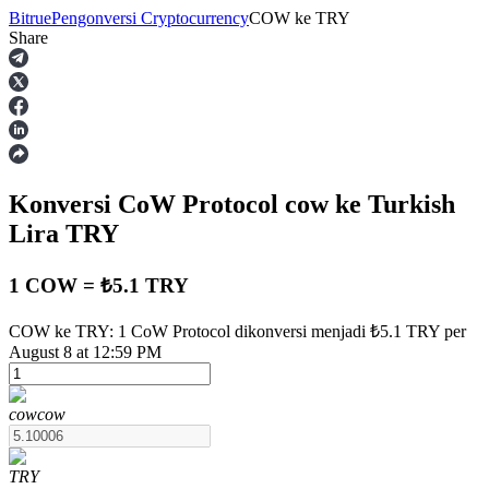
Bitrue
Pengonversi Cryptocurrency
COW
ke
TRY
Share
Berjangka
Konversi CoW Protocol
cow
ke Turkish
Lira
TRY
1 COW = ₺5.1 TRY
USDT Berjangka
COW ke TRY: 1 CoW Protocol dikonversi menjadi ₺5.1 TRY per
August 8 at 12:59 PM
Kontrak berjangka menggunakan USDT sebagai jaminannya
cow
cow
TRY