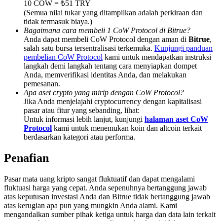
10 COW = ₺51 TRY
Deposit & Trade BTC to Share 25000 USDT prize pool!
(Semua nilai tukar yang ditampilkan adalah perkiraan dan
tidak termasuk biaya.)
Bagaimana cara membeli 1 CoW Protocol di Bitrue?
Anda dapat membeli CoW Protocol dengan aman di
Bitrue
,
Deposit CASHCAT & Win
salah satu bursa tersentralisasi terkemuka.
Kunjungi panduan
pembelian CoW Protocol
kami untuk mendapatkan instruksi
Share 500000 CASHCAT prize pool
langkah demi langkah tentang cara menyiapkan dompet
Anda, memverifikasi identitas Anda, dan melakukan
pemesanan.
Apa aset crypto yang mirip dengan CoW Protocol?
Jika Anda menjelajahi cryptocurrency dengan kapitalisasi
Exclusive for BitMart Users
pasar atau fitur yang sebanding, lihat:
Untuk informasi lebih lanjut, kunjungi
halaman aset CoW
Register & Trade to Win 500,000 USDT
Protocol
kami untuk menemukan koin dan altcoin terkait
berdasarkan kategori atau performa.
Penafian
Precious Metals Trading Carnival
Pasar mata uang kripto sangat fluktuatif dan dapat mengalami
Trade Gold & Silver · 33,333 USDT Bonus
fluktuasi harga yang cepat. Anda sepenuhnya bertanggung jawab
atas keputusan investasi Anda dan Bitrue tidak bertanggung jawab
atas kerugian apa pun yang mungkin Anda alami. Kami
mengandalkan sumber pihak ketiga untuk harga dan data lain terkait