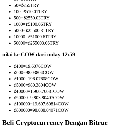
Menjadi Pedagang Salinan
50
=
₺
255
TRY
100
=
₺
510.01
TRY
Nikmati pembagian keuntungan dan komisi copy trading
500
=
₺
2550.03
TRY
1000
=
₺
5100.06
TRY
5000
=
₺
25500.31
TRY
10000
=
₺
51000.61
TRY
50000
=
₺
255003.06
TRY
nilai ke COW dari today 12:59
₺
100
=
19.6076
COW
Informasi
₺
500
=
98.03804
COW
₺
1000
=
196.07608
COW
Analisis data besar termasuk info perdagangan, dll.
₺
5000
=
980.3804
COW
₺
10000
=
1,960.76081
COW
₺
50000
=
9,803.80407
COW
₺
100000
=
19,607.60814
COW
₺
500000
=
98,038.04071
COW
Beli Cryptocurrency Dengan Bitrue