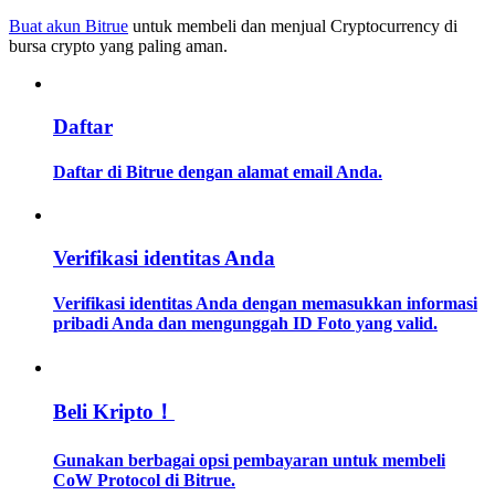
Buat akun Bitrue
untuk membeli dan menjual Cryptocurrency di
bursa crypto yang paling aman.
Memandu
Panduan Pemula Berjangka
Daftar
Daftar di Bitrue dengan alamat email Anda.
Verifikasi identitas Anda
Verifikasi identitas Anda dengan memasukkan informasi
Strategi perdagangan
pribadi Anda dan mengunggah ID Foto yang valid.
Pelajari cara untuk tetap menghasilkan keuntungan
Beli Kripto！
Gunakan berbagai opsi pembayaran untuk membeli
CoW Protocol di Bitrue.