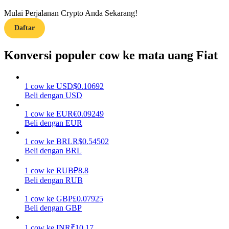
Mulai Perjalanan Crypto Anda Sekarang!
Menghasilkan
Daftar
Konversi populer cow ke mata uang Fiat
1
cow
ke
USD
$
0.10692
Beli dengan USD
1
cow
ke
EUR
€
0.09249
Beli dengan EUR
Babi Kekuatan
1
cow
ke
BRL
R$
0.54502
Dapatkan imbalan kompetitif setiap hari
Beli dengan BRL
1
cow
ke
RUB
₽
8.8
Beli dengan RUB
1
cow
ke
GBP
£
0.07925
Beli dengan GBP
1
cow
ke
INR
₹
10.17