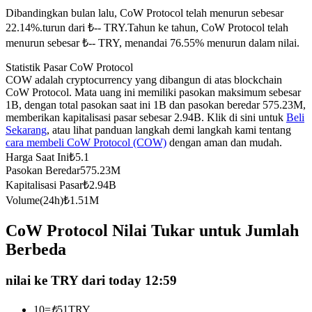
Dibandingkan bulan lalu, CoW Protocol telah menurun sebesar
Kontrak berjangka menggunakan USDC sebagai jaminannya
22.14%.turun dari ₺-- TRY.
Tahun ke tahun, CoW Protocol telah
menurun sebesar ₺-- TRY, menandai 76.55% menurun dalam nilai.
Statistik Pasar CoW Protocol
COW adalah cryptocurrency yang dibangun di atas blockchain
CoW Protocol. Mata uang ini memiliki pasokan maksimum sebesar
1B, dengan total pasokan saat ini 1B dan pasokan beredar 575.23M,
memberikan kapitalisasi pasar sebesar 2.94B. Klik di sini untuk
Beli
Sekarang
, atau lihat panduan langkah demi langkah kami tentang
cara membeli CoW Protocol (COW)
dengan aman dan mudah.
Copy Trading
Harga Saat Ini
₺
5.1
Pasokan Beredar
575.23M
Bergabunglah dengan pedagang top
Kapitalisasi Pasar
₺
2.94B
Volume(24h)
₺
1.51M
CoW Protocol Nilai Tukar untuk Jumlah
Berbeda
nilai ke TRY dari today 12:59
10
=
₺
51
TRY