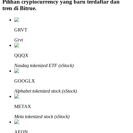
Pilihan cryptocurrency yang baru terdaftar dan
tren di
Bitrue
.
Investasi Otomatis
GRVT
Raih keuntungan jangka panjang dan kepentingan fleksibel
Grvt
QQQX
Nasdaq tokenized ETF (xStock)
GOOGLX
Alphabet tokenized stock (xStock)
Pelajari Staking
METAX
Pelajari tentang mendapatkan penghasilan pasif
Meta tokenized stock (xStock)
Bitrue
AI
AEON