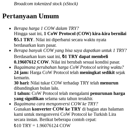
Broadcom tokenized stock (xStock)
Pertanyaan Umum
Berapa harga 1 COW dalam TRY?
Referensi
Hingga saat ini,
1 CoW Protocol (COW) kira-kira bernilai
₺5.1 TRY
. Nilai ini diperbarui secara waktu nyata
Undang teman untuk mendapatkan imbalan tunai
berdasarkan kurs pasar.
Berapa banyak COW yang bisa saya dapatkan untuk 1 TRY?
BTC Welcome Rewards
Berdasarkan kurs saat ini,
₺1 TRY dapat membeli
0.19607612 COW
. Nilai ini berubah sesuai kondisi pasar.
Bagaimana perubahan harga CoW Protocol seiring waktu?
24 jam:
Harga CoW Protocol telah
meningkat sedikit
sejak
kemarin.
30 hari:
Nilai tukar COW terhadap TRY telah
menurun
dibandingkan bulan lalu.
1 tahun:
CoW Protocol telah mengalami
penurunan harga
yang signifikan
selama satu tahun terakhir.
Bagaimana cara mengonversi COW ke TRY?
Gunakan
konverter COW ke TRY
di bagian atas halaman
kami untuk mengonversi CoW Protocol ke Turkish Lira
secara instan. Berikut beberapa contoh cepat:
BTC Welcome Rewards
₺10 TRY = 1.96076124 COW