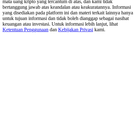
mata uang kripto yang tercantum di atas, dan kami tidak
USDT New User Exclusive 10% APR
bertanggung jawab atas keandalan atau keakuratannya. Informasi
USDT Flexible Staking | Daily Rewards
yang disediakan pada platform ini dan materi terkait lainnya hanya
untuk tujuan informasi dan tidak boleh dianggap sebagai nasihat
keuangan atau investasi. Untuk informasi lebih lanjut, lihat
Ketentuan Penggunaan
dan
Kebijakan Privasi
kami.
BTC New User Exclusive: 6.5% APR
BTC Flexible Staking | Daily Rewards
Lebih Banyak Acara
Menangkan Hadiah dan Hadiah Eksklusif
Pusat Hadiah