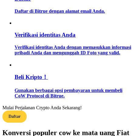
Daftar di Bitrue dengan alamat email Anda.
Memandu
Panduan Pemula Berjangka
Verifikasi identitas Anda
Verifikasi identitas Anda dengan memasukkan informasi
pribadi Anda dan mengunggah ID Foto yang valid.
Beli Kripto！
Strategi perdagangan
Gunakan berbagai opsi pembayaran untuk membeli
CoW Protocol di Bitrue.
Pelajari cara untuk tetap menghasilkan keuntungan
Mulai Perjalanan Crypto Anda Sekarang!
Daftar
Konversi populer cow ke mata uang Fiat