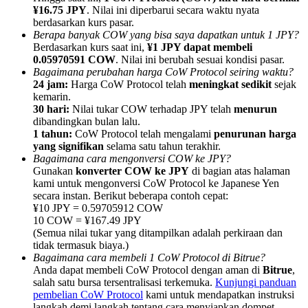
¥16.75 JPY
. Nilai ini diperbarui secara waktu nyata
berdasarkan kurs pasar.
Berapa banyak COW yang bisa saya dapatkan untuk 1 JPY?
Berdasarkan kurs saat ini,
¥1 JPY dapat membeli
0.05970591 COW
. Nilai ini berubah sesuai kondisi pasar.
Bagaimana perubahan harga CoW Protocol seiring waktu?
Referensi
24 jam:
Harga CoW Protocol telah
meningkat sedikit
sejak
kemarin.
Undang teman untuk mendapatkan imbalan tunai
30 hari:
Nilai tukar COW terhadap JPY telah
menurun
dibandingkan bulan lalu.
BTC Welcome Rewards
1 tahun:
CoW Protocol telah mengalami
penurunan harga
yang signifikan
selama satu tahun terakhir.
Bagaimana cara mengonversi COW ke JPY?
Gunakan
konverter COW ke JPY
di bagian atas halaman
kami untuk mengonversi CoW Protocol ke Japanese Yen
secara instan. Berikut beberapa contoh cepat:
¥10 JPY = 0.59705912 COW
10 COW = ¥167.49 JPY
(Semua nilai tukar yang ditampilkan adalah perkiraan dan
tidak termasuk biaya.)
Bagaimana cara membeli 1 CoW Protocol di Bitrue?
Anda dapat membeli CoW Protocol dengan aman di
Bitrue
,
salah satu bursa tersentralisasi terkemuka.
Kunjungi panduan
BTC Welcome Rewards
pembelian CoW Protocol
kami untuk mendapatkan instruksi
langkah demi langkah tentang cara menyiapkan dompet