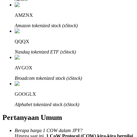
AMZNX
Amazon tokenized stock (xStock)
Mitra Bitrue
QQQX
Nasdaq tokenized ETF (xStock)
AVGOX
Broadcom tokenized stock (xStock)
GOOGLX
Afiliasi Bitrue
Alphabet tokenized stock (xStock)
Hingga 65% Komisi!
Pertanyaan Umum
Berapa harga 1 COW dalam JPY?
Hingga saat ini,
1 CoW Protocol (COW) kira-kira bernilai