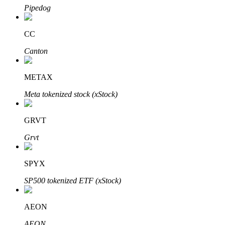
Pipedog
CC
Investasi Otomatis
Canton
Raih keuntungan jangka panjang dan kepentingan fleksibel
METAX
Meta tokenized stock (xStock)
GRVT
Grvt
SPYX
Pelajari Staking
SP500 tokenized ETF (xStock)
Pelajari tentang mendapatkan penghasilan pasif
Bitrue
AI
AEON
AEON