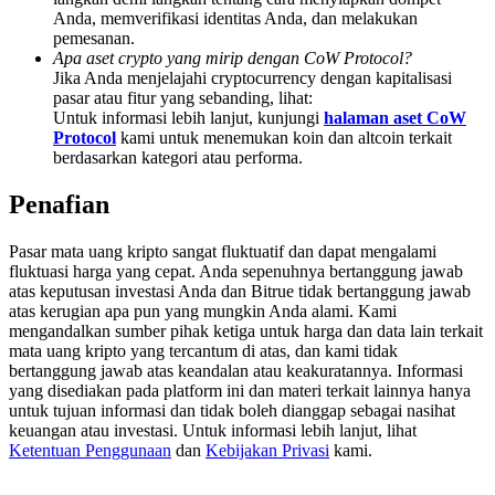
Deposit & Trade BTC to Share 25000 USDT prize pool!
Anda, memverifikasi identitas Anda, dan melakukan
pemesanan.
Apa aset crypto yang mirip dengan CoW Protocol?
Jika Anda menjelajahi cryptocurrency dengan kapitalisasi
pasar atau fitur yang sebanding, lihat:
Deposit CASHCAT & Win
Untuk informasi lebih lanjut, kunjungi
halaman aset CoW
Protocol
kami untuk menemukan koin dan altcoin terkait
Share 500000 CASHCAT prize pool
berdasarkan kategori atau performa.
Penafian
Exclusive for BitMart Users
Pasar mata uang kripto sangat fluktuatif dan dapat mengalami
fluktuasi harga yang cepat. Anda sepenuhnya bertanggung jawab
Register & Trade to Win 500,000 USDT
atas keputusan investasi Anda dan Bitrue tidak bertanggung jawab
atas kerugian apa pun yang mungkin Anda alami. Kami
mengandalkan sumber pihak ketiga untuk harga dan data lain terkait
mata uang kripto yang tercantum di atas, dan kami tidak
Precious Metals Trading Carnival
bertanggung jawab atas keandalan atau keakuratannya. Informasi
yang disediakan pada platform ini dan materi terkait lainnya hanya
Trade Gold & Silver · 33,333 USDT Bonus
untuk tujuan informasi dan tidak boleh dianggap sebagai nasihat
keuangan atau investasi. Untuk informasi lebih lanjut, lihat
Ketentuan Penggunaan
dan
Kebijakan Privasi
kami.