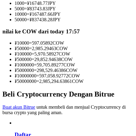
1000
=
¥
16748.77
JPY
Menjadi Pedagang Salinan
5000
=
¥
83743.83
JPY
10000
=
¥
167487.66
JPY
Nikmati pembagian keuntungan dan komisi copy trading
50000
=
¥
837438.28
JPY
nilai ke COW dari today 17:57
¥
10000
=
597.05892
COW
¥
50000
=
2,985.29463
COW
¥
100000
=
5,970.58927
COW
¥
500000
=
29,852.94638
COW
¥
1000000
=
59,705.89277
COW
¥
5000000
=
298,529.46386
COW
¥
10000000
=
597,058.92772
COW
Informasi
¥
50000000
=
2,985,294.63861
COW
Analisis data besar termasuk info perdagangan, dll.
Beli Cryptocurrency Dengan Bitrue
Buat akun Bitrue
untuk membeli dan menjual Cryptocurrency di
bursa crypto yang paling aman.
Daftar