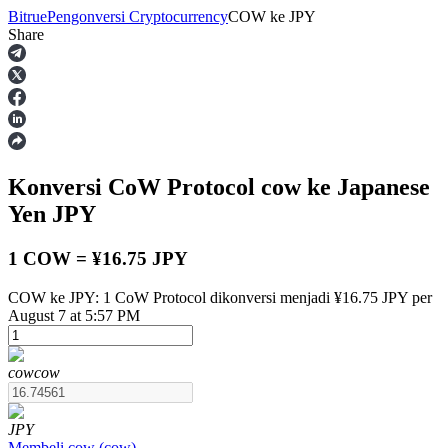
Bitrue
Pengonversi Cryptocurrency
COW
ke
JPY
Share
Berjangka
Konversi CoW Protocol
cow
ke Japanese
Yen
JPY
1 COW = ¥16.75 JPY
COW ke JPY: 1 CoW Protocol dikonversi menjadi ¥16.75 JPY per
USDT Berjangka
August 7 at 5:57 PM
Kontrak berjangka menggunakan USDT sebagai jaminannya
cow
cow
JPY
Membeli
cow
(
cow
)