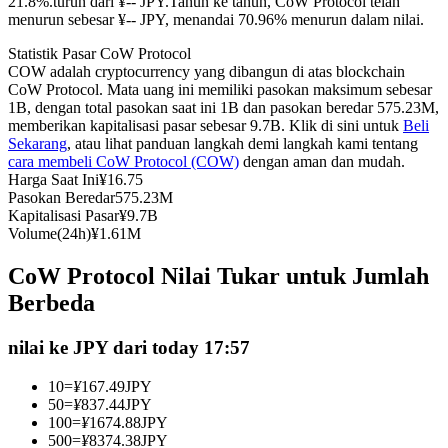
21.8%.turun dari ¥-- JPY.
Tahun ke tahun, CoW Protocol telah
menurun sebesar ¥-- JPY, menandai 70.96% menurun dalam nilai.
Kontrak berjangka menggunakan USDC sebagai jaminannya
Statistik Pasar CoW Protocol
COW adalah cryptocurrency yang dibangun di atas blockchain
CoW Protocol. Mata uang ini memiliki pasokan maksimum sebesar
1B, dengan total pasokan saat ini 1B dan pasokan beredar 575.23M,
memberikan kapitalisasi pasar sebesar 9.7B. Klik di sini untuk
Beli
Sekarang
, atau lihat panduan langkah demi langkah kami tentang
cara membeli CoW Protocol (COW)
dengan aman dan mudah.
Harga Saat Ini
¥
16.75
Pasokan Beredar
575.23M
Kapitalisasi Pasar
¥
9.7B
Copy Trading
Volume(24h)
¥
1.61M
Bergabunglah dengan pedagang top
CoW Protocol Nilai Tukar untuk Jumlah
Berbeda
nilai ke JPY dari today 17:57
10
=
¥
167.49
JPY
50
=
¥
837.44
JPY
100
=
¥
1674.88
JPY
500
=
¥
8374.38
JPY