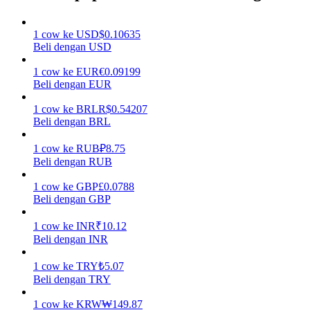
Menghasilkan
1
cow
ke
USD
$
0.10635
Beli dengan USD
1
cow
ke
EUR
€
0.09199
Beli dengan EUR
1
cow
ke
BRL
R$
0.54207
Beli dengan BRL
1
cow
ke
RUB
₽
8.75
Beli dengan RUB
Babi Kekuatan
1
cow
ke
GBP
£
0.0788
Dapatkan imbalan kompetitif setiap hari
Beli dengan GBP
1
cow
ke
INR
₹
10.12
Beli dengan INR
1
cow
ke
TRY
₺
5.07
Beli dengan TRY
1
cow
ke
KRW
₩
149.87