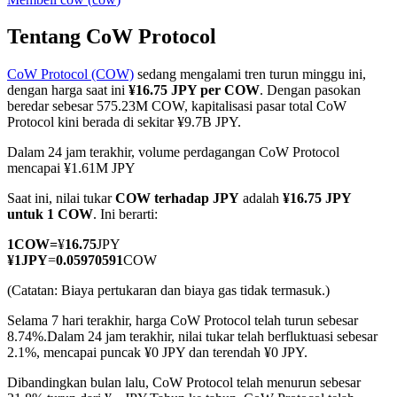
Tentang CoW Protocol
CoW Protocol (COW)
sedang mengalami tren turun minggu ini,
COIN-M Berjangka
dengan harga saat ini
¥16.75 JPY per COW
. Dengan pasokan
beredar sebesar 575.23M COW, kapitalisasi pasar total CoW
Mata Uang Kripto Berjangka
Protocol kini berada di sekitar ¥9.7B JPY.
Dalam 24 jam terakhir, volume perdagangan CoW Protocol
mencapai ¥1.61M JPY
TradFi
Saat ini, nilai tukar
COW terhadap JPY
adalah
¥16.75 JPY
Derivatif saham, forex, logam mulia, dan komoditas
untuk 1 COW
. Ini berarti:
1
COW
=
¥
16.75
JPY
¥
1
JPY
=
0.05970591
COW
(Catatan: Biaya pertukaran dan biaya gas tidak termasuk.)
Selama 7 hari terakhir, harga CoW Protocol telah turun sebesar
8.74%.
Dalam 24 jam terakhir, nilai tukar telah berfluktuasi sebesar
2.1%, mencapai puncak ¥0 JPY dan terendah ¥0 JPY.
Dibandingkan bulan lalu, CoW Protocol telah menurun sebesar
USDC Berjangka