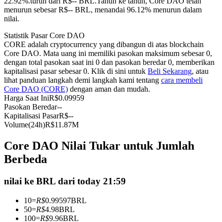
22.92%.turun dari R$-- BRL.
Tahun ke tahun, Core DAO telah
menurun sebesar R$-- BRL, menandai 96.12% menurun dalam
Kontrak berjangka menggunakan USDC sebagai jaminannya
nilai.
Statistik Pasar Core DAO
CORE adalah cryptocurrency yang dibangun di atas blockchain
Core DAO. Mata uang ini memiliki pasokan maksimum sebesar 0,
dengan total pasokan saat ini 0 dan pasokan beredar 0, memberikan
kapitalisasi pasar sebesar 0. Klik di sini untuk
Beli Sekarang
, atau
lihat panduan langkah demi langkah kami tentang
cara membeli
Core DAO (CORE)
dengan aman dan mudah.
Harga Saat Ini
R$
0.09959
Pasokan Beredar
--
Copy Trading
Kapitalisasi Pasar
R$
--
Volume(24h)
R$
11.87M
Bergabunglah dengan pedagang top
Core DAO Nilai Tukar untuk Jumlah
Berbeda
nilai ke BRL dari today 21:59
10
=
R$
0.99597
BRL
50
=
R$
4.98
BRL
100
=
R$
9.96
BRL