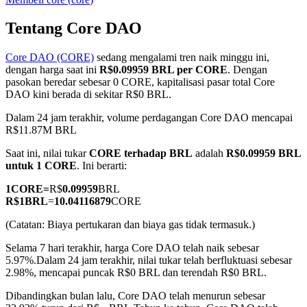
Tentang Core DAO
Core DAO (CORE)
sedang mengalami tren naik minggu ini,
COIN-M Berjangka
dengan harga saat ini
R$0.09959 BRL per CORE
. Dengan
pasokan beredar sebesar 0 CORE, kapitalisasi pasar total Core
Mata Uang Kripto Berjangka
DAO kini berada di sekitar R$0 BRL.
Dalam 24 jam terakhir, volume perdagangan Core DAO mencapai
R$11.87M BRL
TradFi
Saat ini, nilai tukar
CORE terhadap BRL
adalah
R$0.09959 BRL
Derivatif saham, forex, logam mulia, dan komoditas
untuk 1 CORE
. Ini berarti:
1
CORE
=
R$
0.09959
BRL
R$
1
BRL
=
10.04116879
CORE
(Catatan: Biaya pertukaran dan biaya gas tidak termasuk.)
Selama 7 hari terakhir, harga Core DAO telah naik sebesar
5.97%.
Dalam 24 jam terakhir, nilai tukar telah berfluktuasi sebesar
2.98%, mencapai puncak R$0 BRL dan terendah R$0 BRL.
Dibandingkan bulan lalu, Core DAO telah menurun sebesar
USDC Berjangka