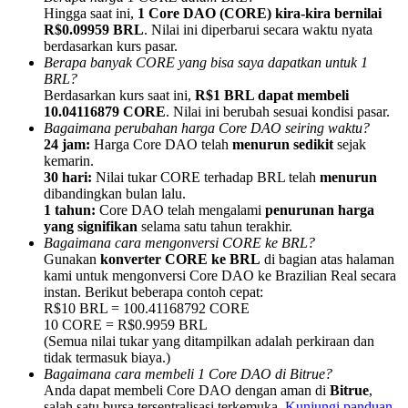
Hingga saat ini,
1 Core DAO (CORE) kira-kira bernilai
R$0.09959 BRL
. Nilai ini diperbarui secara waktu nyata
berdasarkan kurs pasar.
Berapa banyak CORE yang bisa saya dapatkan untuk 1
BRL?
Berdasarkan kurs saat ini,
R$1 BRL dapat membeli
Referensi
10.04116879 CORE
. Nilai ini berubah sesuai kondisi pasar.
Bagaimana perubahan harga Core DAO seiring waktu?
Undang teman untuk mendapatkan imbalan tunai
24 jam:
Harga Core DAO telah
menurun sedikit
sejak
kemarin.
BTC Welcome Rewards
30 hari:
Nilai tukar CORE terhadap BRL telah
menurun
dibandingkan bulan lalu.
1 tahun:
Core DAO telah mengalami
penurunan harga
yang signifikan
selama satu tahun terakhir.
Bagaimana cara mengonversi CORE ke BRL?
Gunakan
konverter CORE ke BRL
di bagian atas halaman
kami untuk mengonversi Core DAO ke Brazilian Real secara
instan. Berikut beberapa contoh cepat:
R$10 BRL = 100.41168792 CORE
10 CORE = R$0.9959 BRL
(Semua nilai tukar yang ditampilkan adalah perkiraan dan
tidak termasuk biaya.)
Bagaimana cara membeli 1 Core DAO di Bitrue?
BTC Welcome Rewards
Anda dapat membeli Core DAO dengan aman di
Bitrue
,
salah satu bursa tersentralisasi terkemuka.
Kunjungi panduan