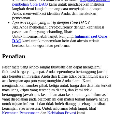
Deposit & Trade BTC to Share 25000 USDT prize pool!
pembelian Core DAO
kami untuk mendapatkan instruksi
langkah demi langkah tentang cara menyiapkan dompet
Anda, memverifikasi identitas Anda, dan melakukan
pemesanan.
Apa aset crypto yang mirip dengan Core DAO?
Deposit CASHCAT & Win
Jika Anda menjelajahi cryptocurrency dengan kapitalisasi
pasar atau fitur yang sebanding, lihat:
Share 500000 CASHCAT prize pool
Untuk informasi lebih lanjut, kunjungi
halaman aset Core
DAO
kami untuk menemukan koin dan altcoin terkait
berdasarkan kategori atau performa.
Exclusive for BitMart Users
Penafian
Register & Trade to Win 500,000 USDT
Pasar mata uang kripto sangat fluktuatif dan dapat mengalami
fluktuasi harga yang cepat. Anda sepenuhnya bertanggung jawab
atas keputusan investasi Anda dan Bitrue tidak bertanggung jawab
atas kerugian apa pun yang mungkin Anda alami. Kami
Precious Metals Trading Carnival
mengandalkan sumber pihak ketiga untuk harga dan data lain terkait
mata uang kripto yang tercantum di atas, dan kami tidak
Trade Gold & Silver · 33,333 USDT Bonus
bertanggung jawab atas keandalan atau keakuratannya. Informasi
yang disediakan pada platform ini dan materi terkait lainnya hanya
untuk tujuan informasi dan tidak boleh dianggap sebagai nasihat
keuangan atau investasi. Untuk informasi lebih lanjut, lihat
Ketentuan Penggunaan
dan
Kebijakan Privasi
kami.