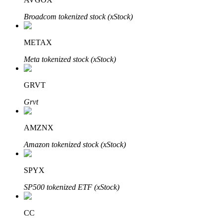
Broadcom tokenized stock (xStock)
METAX
Investasi Otomatis
Meta tokenized stock (xStock)
Raih keuntungan jangka panjang dan kepentingan fleksibel
GRVT
Grvt
AMZNX
Amazon tokenized stock (xStock)
Pelajari Staking
SPYX
Pelajari tentang mendapatkan penghasilan pasif
SP500 tokenized ETF (xStock)
Bitrue
AI
CC