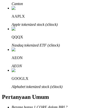
Canton
AAPLX
Apple tokenized stock (xStock)
Mitra Bitrue
QQQX
Nasdaq tokenized ETF (xStock)
AEON
AEON
Afiliasi Bitrue
GOOGLX
Hingga 65% Komisi!
Alphabet tokenized stock (xStock)
Pertanyaan Umum
Berapa harga 1 CORE dalam BRL?