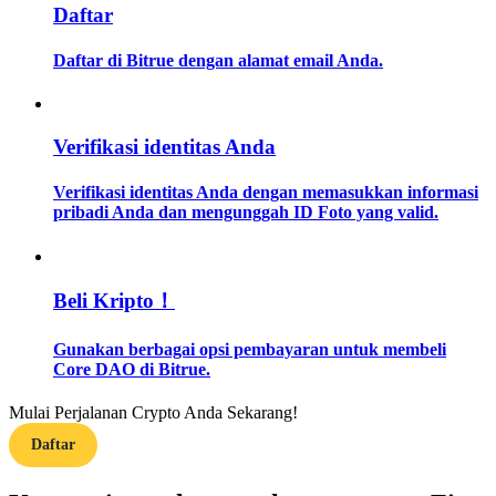
Daftar
Memandu
Daftar di Bitrue dengan alamat email Anda.
Panduan Pemula Berjangka
Verifikasi identitas Anda
Verifikasi identitas Anda dengan memasukkan informasi
pribadi Anda dan mengunggah ID Foto yang valid.
Beli Kripto！
Strategi perdagangan
Gunakan berbagai opsi pembayaran untuk membeli
Pelajari cara untuk tetap menghasilkan keuntungan
Core DAO di Bitrue.
Mulai Perjalanan Crypto Anda Sekarang!
Daftar