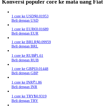
Konversi populer core ke mata uang Fiat
Menghasilkan
1
core
ke
USD
$
0.01953
Beli dengan USD
1
core
ke
EUR
€
0.01689
Beli dengan EUR
1
core
ke
BRL
R$
0.09959
Beli dengan BRL
1
core
ke
RUB
₽
1.61
Babi Kekuatan
Beli dengan RUB
Dapatkan imbalan kompetitif setiap hari
1
core
ke
GBP
£
0.01448
Beli dengan GBP
1
core
ke
INR
₹
1.86
Beli dengan INR
1
core
ke
TRY
₺
0.9319
Beli dengan TRY