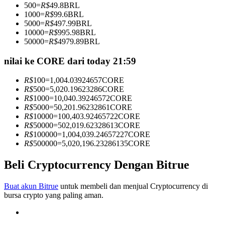
500
=
R$
49.8
BRL
Menjadi Pedagang Salinan
1000
=
R$
99.6
BRL
5000
=
R$
497.99
BRL
Nikmati pembagian keuntungan dan komisi copy trading
10000
=
R$
995.98
BRL
50000
=
R$
4979.89
BRL
nilai ke CORE dari today 21:59
R$
100
=
1,004.03924657
CORE
R$
500
=
5,020.19623286
CORE
R$
1000
=
10,040.39246572
CORE
R$
5000
=
50,201.96232861
CORE
R$
10000
=
100,403.92465722
CORE
R$
50000
=
502,019.62328613
CORE
Informasi
R$
100000
=
1,004,039.24657227
CORE
R$
500000
=
5,020,196.23286135
CORE
Analisis data besar termasuk info perdagangan, dll.
Beli Cryptocurrency Dengan Bitrue
Buat akun Bitrue
untuk membeli dan menjual Cryptocurrency di
bursa crypto yang paling aman.