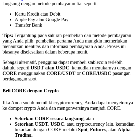
langsung dengan metode pembayaran fiat seperti:
Kartu Kredit atau Debit
Apple Pay atau Google Pay
Transfer Bank
Tips:
Tergantung pada saluran pembelian dan metode pembayaran
Mitra Bitrue
yang Anda pilih, pembelian pertama Anda mungkin memerlukan
menautkan identitas dan informasi pembayaran Anda. Proses ini
biasanya diselesaikan dalam beberapa menit.
Sebagai alternatif, pengguna dapat membeli stablecoin terlebih
dahulu seperti
USDT atau USDC
, kemudian menukarnya dengan
CORE
menggunakan
CORE/USDT
or
CORE/USDC
pasangan
perdagangan spot.
Beli CORE dengan Crypto
Afiliasi Bitrue
Jika Anda sudah memiliki cryptocurrency, Anda dapat menyetornya
ke dompet crypto Anda dan mengonversinya menjadi CORE.
Hingga 65% Komisi!
Setorkan CORE secara langsung
, atau
Setorkan USDT, USDC
, atau cryptocurrency lain, kemudian
tukarkan dengan CORE melalui
Spot
,
Futures
, atau
Alpha
Trading
.