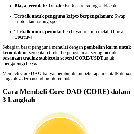
Menjadi Pedagang Salinan
Biaya terendah:
Transfer bank atau trading stablecoin
Nikmati pembagian keuntungan dan komisi copy trading
Terbaik untuk pengguna kripto berpengalaman:
Swap
kripto atau trading spot
Terbaik untuk pemula:
Pembayaran kartu melalui bursa
tepercaya
Sebagian besar pengguna memulai dengan
pembelian kartu untuk
kemudahan
, sementara trader berpengalaman sering memilih
pasangan trading stablecoin seperti CORE/USDT
untuk
mengurangi biaya.
Membeli Core DAO hanya membutuhkan beberapa menit. Ikuti tiga
Informasi
langkah sederhana ini untuk memulai.
Analisis data besar termasuk info perdagangan, dll.
Cara Membeli Core DAO (CORE) dalam
3 Langkah