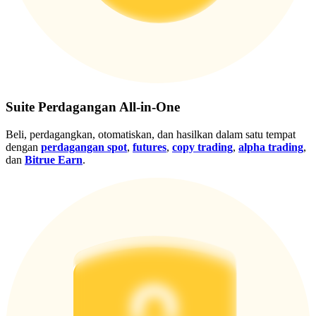
Gabung
Mendaftar
Suite Perdagangan All-in-One
Beli, perdagangkan, otomatiskan, dan hasilkan dalam satu tempat
dengan
perdagangan spot
,
futures
,
copy trading
,
alpha trading
,
dan
Bitrue Earn
.