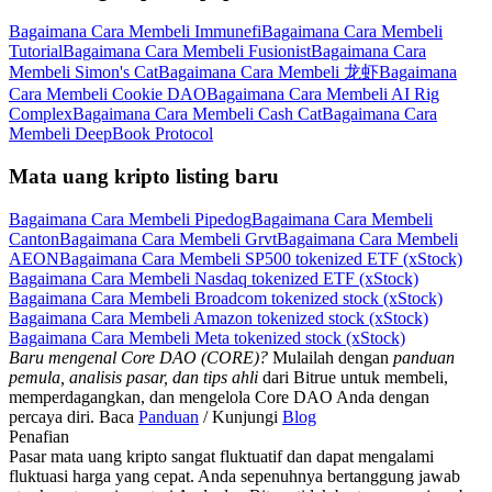
Bagaimana Cara Membeli Immunefi
Bagaimana Cara Membeli
Tutorial
Bagaimana Cara Membeli Fusionist
Bagaimana Cara
Membeli Simon's Cat
Bagaimana Cara Membeli 龙虾
Bagaimana
Cara Membeli Cookie DAO
Bagaimana Cara Membeli AI Rig
Complex
Bagaimana Cara Membeli Cash Cat
Bagaimana Cara
Membeli DeepBook Protocol
Mata uang kripto listing baru
Bagaimana Cara Membeli Pipedog
Bagaimana Cara Membeli
Canton
Bagaimana Cara Membeli Grvt
Bagaimana Cara Membeli
AEON
Bagaimana Cara Membeli SP500 tokenized ETF (xStock)
Bagaimana Cara Membeli Nasdaq tokenized ETF (xStock)
Bagaimana Cara Membeli Broadcom tokenized stock (xStock)
Bagaimana Cara Membeli Amazon tokenized stock (xStock)
Bagaimana Cara Membeli Meta tokenized stock (xStock)
Baru mengenal Core DAO (CORE)?
Mulailah dengan
panduan
pemula, analisis pasar, dan tips ahli
dari Bitrue untuk membeli,
memperdagangkan, dan mengelola Core DAO Anda dengan
percaya diri. Baca
Panduan
/ Kunjungi
Blog
Penafian
Pasar mata uang kripto sangat fluktuatif dan dapat mengalami
fluktuasi harga yang cepat. Anda sepenuhnya bertanggung jawab