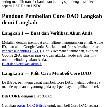
sering memilih transfer bank atau trading spot dengan stablecoin
seperti USDT atau USDC.
Panduan Pembelian Core DAO Langkah
demi Langkah
Investasi Otomatis
Raih keuntungan jangka panjang dan kepentingan fleksibel
Langkah
1 —
Buat dan Verifikasi Akun Anda
Mulailah dengan membuat akun Bitrue menggunakan email, Apple
ID, atau akun Google Anda. Setelah mendaftar, selesaikan proses
verifikasi identitas (KYC)
. Untuk keamanan tambahan, aktifkan
Google 2FA, siapkan passkey, dan aktifkan kode anti-phishing
untuk melindungi akun Anda.
Buat dan verifikasi akun
>
Langkah
2 —
Pilih Cara Membeli Core DAO
Pelajari Staking
Di Bitrue, pengguna dapat membeli Core DAO melalui beberapa
metode nyaman tergantung pada opsi pembayaran pilihan mereka.
Pelajari tentang mendapatkan penghasilan pasif
Bitrue
AI
Beli CORE dengan Fiat (OTC)
Gunakan
pasar OTC Bitrue
untuk membeli Core DAO secara