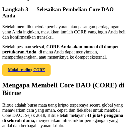
Langkah
3 —
Selesaikan Pembelian Core DAO
Anda
Setelah memilih metode pembayaran atau pasangan perdagangan
yang Anda inginkan, masukkan jumlah CORE yang ingin Anda beli
Referensi
dan konfirmasikan transaksi.
Undang teman untuk mendapatkan imbalan tunai
Setelah pesanan selesai,
CORE Anda akan muncul di dompet
pertukaran Anda
, di mana Anda dapat menyimpan,
BTC Welcome Rewards
memperdagangkan, atau menariknya ke dompet eksternal.
Mulai trading CORE
Mengapa Membeli Core DAO (CORE) di
Bitrue
Bitrue adalah bursa mata uang kripto terpercaya secara global yang
menawarkan cara yang aman, cepat, dan fleksibel untuk membeli
Core DAO. Sejak 2018, Bitrue telah melayani
41 juta+ pengguna
di seluruh dunia
, menyediakan infrastruktur perdagangan yang
BTC Welcome Rewards
andal dan berbagai layanan kripto.