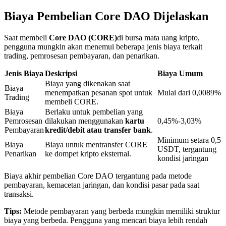
Biaya Pembelian Core DAO Dijelaskan
Penguncian BTR
Saat membeli
Core DAO (CORE)
di bursa mata uang kripto,
pengguna mungkin akan menemui beberapa jenis biaya terkait
Investasi eksklusif untuk pemegang BTR
trading, pemrosesan pembayaran, dan penarikan.
Jenis Biaya
Deskripsi
Biaya Umum
Biaya yang dikenakan saat
Biaya
menempatkan pesanan spot untuk
Mulai dari 0,0089%
Trading
membeli CORE.
Biaya
Berlaku untuk pembelian yang
Pemrosesan
dilakukan menggunakan
kartu
0,45%-3,03%
Pembayaran
kredit/debit atau transfer bank
.
Minimum setara 0,5
Biaya
Biaya untuk mentransfer CORE
USDT, tergantung
Pinjaman
Penarikan
ke dompet kripto eksternal.
kondisi jaringan
Layanan pinjaman yang didukung Crypto
Biaya akhir pembelian Core DAO tergantung pada metode
pembayaran, kemacetan jaringan, dan kondisi pasar pada saat
transaksi.
Tips:
Metode pembayaran yang berbeda mungkin memiliki struktur
biaya yang berbeda. Pengguna yang mencari biaya lebih rendah