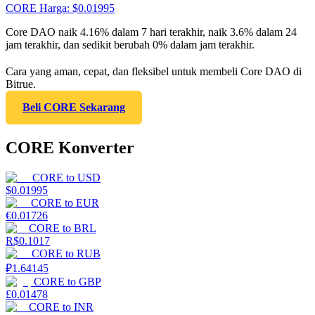
CORE
Harga
: $
0.01995
Core DAO naik 4.16% dalam 7 hari terakhir, naik 3.6% dalam 24
jam terakhir, dan sedikit berubah 0% dalam jam terakhir.
Cara yang aman, cepat, dan fleksibel untuk membeli Core DAO di
Bitrue.
Beli CORE Sekarang
CORE Konverter
CORE
to
USD
$
0.01995
CORE
to
EUR
€
0.01726
CORE
to
BRL
R$
0.1017
CORE
to
RUB
₽
1.64145
CORE
to
GBP
£
0.01478
CORE
to
INR