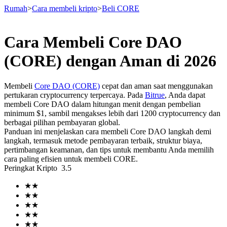
Rumah
>
Cara membeli kripto
>
Beli CORE
Cara Membeli Core DAO
Berjangka
(CORE) dengan Aman di 2026
Membeli
Core DAO (CORE)
cepat dan aman saat menggunakan
pertukaran cryptocurrency terpercaya. Pada
Bitrue
, Anda dapat
membeli Core DAO dalam hitungan menit dengan pembelian
minimum $1, sambil mengakses lebih dari 1200 cryptocurrency dan
berbagai pilihan pembayaran global.
Panduan ini menjelaskan cara membeli Core DAO langkah demi
langkah, termasuk metode pembayaran terbaik, struktur biaya,
pertimbangan keamanan, dan tips untuk membantu Anda memilih
USDT Berjangka
cara paling efisien untuk membeli CORE.
Peringkat Kripto
3.5
Kontrak berjangka menggunakan USDT sebagai jaminannya
★
★
★
★
★
★
★
★
★
★