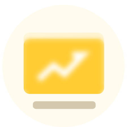
Deposit & Trade BTC to Share 25000 USDT prize pool!
Deposit CASHCAT & Win
Share 500000 CASHCAT prize pool
Exclusive for BitMart Users
Register & Trade to Win 500,000 USDT
Precious Metals Trading Carnival
Trade Gold & Silver · 33,333 USDT Bonus