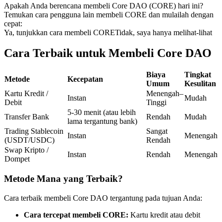
Apakah Anda berencana membeli Core DAO (CORE) hari ini?
Kontrak berjangka menggunakan USDC sebagai jaminannya
Temukan cara pengguna lain membeli CORE dan mulailah dengan
cepat:
Ya, tunjukkan cara membeli CORE
Tidak, saya hanya melihat-lihat
Cara Terbaik untuk Membeli Core DAO
Biaya
Tingkat
Metode
Kecepatan
Umum
Kesulitan
Kartu Kredit /
Menengah–
Instan
Mudah
Debit
Tinggi
Copy Trading
5-30 menit (atau lebih
Transfer Bank
Rendah
Mudah
lama tergantung bank)
Bergabunglah dengan pedagang top
Trading Stablecoin
Sangat
Instan
Menengah
(USDT/USDC)
Rendah
Swap Kripto /
Instan
Rendah
Menengah
Dompet
Metode Mana yang Terbaik?
Cara terbaik membeli Core DAO tergantung pada tujuan Anda:
Cara tercepat membeli CORE:
Kartu kredit atau debit