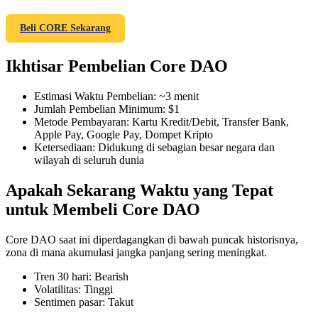
Beli CORE Sekarang
Ikhtisar Pembelian Core DAO
COIN-M Berjangka
Mata Uang Kripto Berjangka
Estimasi Waktu Pembelian
:
~3 menit
Jumlah Pembelian Minimum
:
$1
Metode Pembayaran
:
Kartu Kredit/Debit, Transfer Bank,
Apple Pay, Google Pay, Dompet Kripto
TradFi
Ketersediaan
:
Didukung di sebagian besar negara dan
wilayah di seluruh dunia
Derivatif saham, forex, logam mulia, dan komoditas
Apakah Sekarang Waktu yang Tepat
untuk Membeli Core DAO
Core DAO saat ini diperdagangkan di bawah puncak historisnya,
zona di mana akumulasi jangka panjang sering meningkat.
Tren 30 hari
:
Bearish
Volatilitas
:
Tinggi
Sentimen pasar
:
Takut
USDC Berjangka