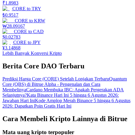
₹
1.8983
CORE
to
TRY
₺
0.9517
CORE
to
KRW
₩
28.09167
CORE
to
CAD
$
0.02783
CORE
to
JPY
¥
3.14868
Lebih Banyak Konversi Kripto
Berita Core DAO Terbaru
Prediksi Harga Core (CORE) Setelah Lonjakan Terbaru
Quantum
Core (QBS) di Bitrue Alpha - Pengenalan dan Cara
Membelinya
Cardano Membuka IBC: Apakah Pergerakan ADA
Selanjutnya?
Kata Binance Hari Ini 5 hingga 6 Agustus 2026:
Jawaban Hari Ini
Kode Amplop Merah Binance 5 hingga 6 Agustus
2026: Dapatkan Poin Gratis Hari Ini
Cara Membeli Kripto Lainnya di Bitrue
Mata uang kripto terpopuler