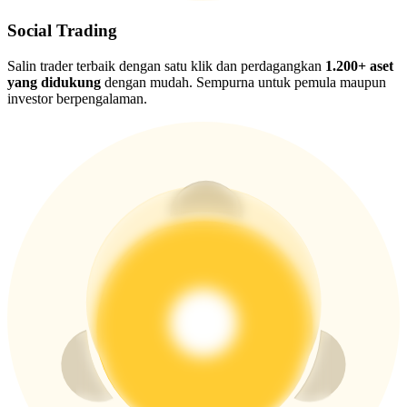
USDT New User Exclusive 10% APR
Social Trading
USDT Flexible Staking | Daily Rewards
Salin trader terbaik dengan satu klik dan perdagangkan
1.200+ aset
yang didukung
dengan mudah. Sempurna untuk pemula maupun
investor berpengalaman.
BTC New User Exclusive: 6.5% APR
BTC Flexible Staking | Daily Rewards
Lebih Banyak Acara
Menangkan Hadiah dan Hadiah Eksklusif
Pusat Hadiah