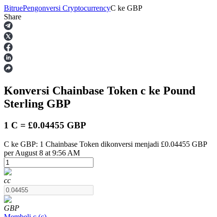
Bitrue
Pengonversi Cryptocurrency
C
ke
GBP
Share
Berjangka
Konversi Chainbase Token
c
ke Pound
Sterling
GBP
1 C = £0.04455 GBP
C ke GBP: 1 Chainbase Token dikonversi menjadi £0.04455 GBP
USDT Berjangka
per August 8 at 9:56 AM
Kontrak berjangka menggunakan USDT sebagai jaminannya
c
c
GBP
Membeli
c
(
c
)