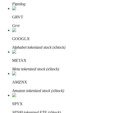
Pipedog
GRVT
Investasi Otomatis
Grvt
Raih keuntungan jangka panjang dan kepentingan fleksibel
GOOGLX
Alphabet tokenized stock (xStock)
METAX
Meta tokenized stock (xStock)
AMZNX
Pelajari Staking
Amazon tokenized stock (xStock)
Pelajari tentang mendapatkan penghasilan pasif
Bitrue
AI
SPYX
SP500 tokenized ETF (xStock)