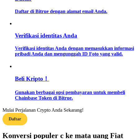
Daftar di Bitrue dengan alamat email Anda.
Memandu
Panduan Pemula Berjangka
Verifikasi identitas Anda
Verifikasi identitas Anda dengan memasukkan informasi
pribadi Anda dan mengunggah ID Foto yang valid.
Beli Kripto！
Strategi perdagangan
Gunakan berbagai opsi pembayaran untuk membeli
Chainbase Token di Bitrue.
Pelajari cara untuk tetap menghasilkan keuntungan
Mulai Perjalanan Crypto Anda Sekarang!
Daftar
Konversi populer c ke mata uang Fiat