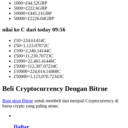
1000
=
£
44.52
GBP
Menjadi Pedagang Salinan
5000
=
£
222.6
GBP
10000
=
£
445.21
GBP
Nikmati pembagian keuntungan dan komisi copy trading
50000
=
£
2226.04
GBP
nilai ke C dari today 09:56
£
10
=
224.61414
C
£
50
=
1,123.07072
C
£
100
=
2,246.14144
C
£
500
=
11,230.70723
C
£
1000
=
22,461.41446
C
£
5000
=
112,307.07234
C
£
10000
=
224,614.14468
C
Informasi
£
50000
=
1,123,070.72343
C
Analisis data besar termasuk info perdagangan, dll.
Beli Cryptocurrency Dengan Bitrue
Buat akun Bitrue
untuk membeli dan menjual Cryptocurrency di
bursa crypto yang paling aman.
Daftar