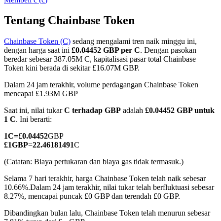
Tentang Chainbase Token
Chainbase Token (C)
sedang mengalami tren naik minggu ini,
COIN-M Berjangka
dengan harga saat ini
£0.04452 GBP per C
. Dengan pasokan
beredar sebesar 387.05M C, kapitalisasi pasar total Chainbase
Mata Uang Kripto Berjangka
Token kini berada di sekitar £16.07M GBP.
Dalam 24 jam terakhir, volume perdagangan Chainbase Token
mencapai £1.93M GBP
TradFi
Saat ini, nilai tukar
C terhadap GBP
adalah
£0.04452 GBP untuk
Derivatif saham, forex, logam mulia, dan komoditas
1 C
. Ini berarti:
1
C
=
£
0.04452
GBP
£
1
GBP
=
22.46181491
C
(Catatan: Biaya pertukaran dan biaya gas tidak termasuk.)
Selama 7 hari terakhir, harga Chainbase Token telah naik sebesar
10.66%.
Dalam 24 jam terakhir, nilai tukar telah berfluktuasi sebesar
8.27%, mencapai puncak £0 GBP dan terendah £0 GBP.
Dibandingkan bulan lalu, Chainbase Token telah menurun sebesar
USDC Berjangka