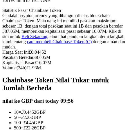
7.81%.turun dari £-- GBP.
Kontrak berjangka menggunakan USDC sebagai jaminannya
Statistik Pasar Chainbase Token
C adalah cryptocurrency yang dibangun di atas blockchain
Chainbase Token. Mata uang ini memiliki pasokan maksimum
sebesar 1B, dengan total pasokan saat ini 1B dan pasokan beredar
387.05M, memberikan kapitalisasi pasar sebesar 16.07M. Klik di
sini untuk
Beli Sekarang
, atau lihat panduan langkah demi langkah
kami tentang
cara membeli Chainbase Token (C)
dengan aman dan
mudah.
Harga Saat Ini
£
0.04452
Pasokan Beredar
387.05M
Kapitalisasi Pasar
£
16.07M
Copy Trading
Volume(24h)
£
1.93M
Bergabunglah dengan pedagang top
Chainbase Token Nilai Tukar untuk
Jumlah Berbeda
nilai ke GBP dari today 09:56
10
=
£
0.4452
GBP
50
=
£
2.23
GBP
100
=
£
4.45
GBP
500
=
£
22.26
GBP