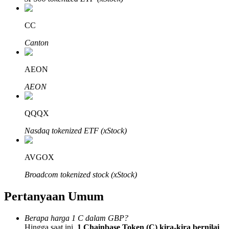
CC
Canton
Mitra Bitrue
AEON
AEON
QQQX
Nasdaq tokenized ETF (xStock)
AVGOX
Afiliasi Bitrue
Broadcom tokenized stock (xStock)
Hingga 65% Komisi!
Pertanyaan Umum
Berapa harga 1 C dalam GBP?
Hingga saat ini,
1 Chainbase Token (C) kira-kira bernilai