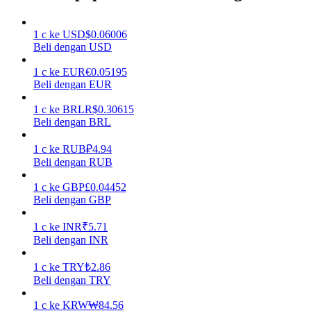
Menghasilkan
1
c
ke
USD
$
0.06006
Beli dengan USD
1
c
ke
EUR
€
0.05195
Beli dengan EUR
1
c
ke
BRL
R$
0.30615
Beli dengan BRL
1
c
ke
RUB
₽
4.94
Beli dengan RUB
Babi Kekuatan
1
c
ke
GBP
£
0.04452
Dapatkan imbalan kompetitif setiap hari
Beli dengan GBP
1
c
ke
INR
₹
5.71
Beli dengan INR
1
c
ke
TRY
₺
2.86
Beli dengan TRY
1
c
ke
KRW
₩
84.56