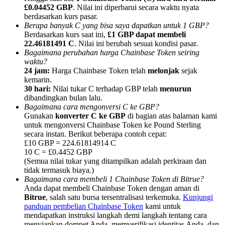
£0.04452 GBP
. Nilai ini diperbarui secara waktu nyata
berdasarkan kurs pasar.
Berapa banyak C yang bisa saya dapatkan untuk 1 GBP?
Berdasarkan kurs saat ini,
£1 GBP dapat membeli
22.46181491 C
. Nilai ini berubah sesuai kondisi pasar.
Bagaimana perubahan harga Chainbase Token seiring
Referensi
waktu?
24 jam:
Harga Chainbase Token telah
melonjak
sejak
Undang teman untuk mendapatkan imbalan tunai
kemarin.
30 hari:
Nilai tukar C terhadap GBP telah
menurun
BTC Welcome Rewards
dibandingkan bulan lalu.
Bagaimana cara mengonversi C ke GBP?
Gunakan
konverter C ke GBP
di bagian atas halaman kami
untuk mengonversi Chainbase Token ke Pound Sterling
secara instan. Berikut beberapa contoh cepat:
£10 GBP = 224.61814914 C
10 C = £0.4452 GBP
(Semua nilai tukar yang ditampilkan adalah perkiraan dan
tidak termasuk biaya.)
Bagaimana cara membeli 1 Chainbase Token di Bitrue?
Anda dapat membeli Chainbase Token dengan aman di
Bitrue
, salah satu bursa tersentralisasi terkemuka.
Kunjungi
panduan pembelian Chainbase Token
kami untuk
BTC Welcome Rewards
mendapatkan instruksi langkah demi langkah tentang cara
menyiapkan dompet Anda, memverifikasi identitas Anda, dan