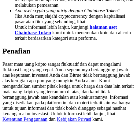
Deposit & Trade BTC to Share 25000 USDT prize pool!
melakukan pemesanan.
Apa aset crypto yang mirip dengan Chainbase Token?
Jika Anda menjelajahi cryptocurrency dengan kapitalisasi
pasar atau fitur yang sebanding, lihat:
Untuk informasi lebih lanjut, kunjungi
halaman aset
Deposit CASHCAT & Win
Chainbase Token
kami untuk menemukan koin dan altcoin
terkait berdasarkan kategori atau performa.
Share 500000 CASHCAT prize pool
Penafian
Pasar mata uang kripto sangat fluktuatif dan dapat mengalami
Exclusive for BitMart Users
fluktuasi harga yang cepat. Anda sepenuhnya bertanggung jawab
atas keputusan investasi Anda dan Bitrue tidak bertanggung jawab
Register & Trade to Win 500,000 USDT
atas kerugian apa pun yang mungkin Anda alami. Kami
mengandalkan sumber pihak ketiga untuk harga dan data lain terkait
mata uang kripto yang tercantum di atas, dan kami tidak
bertanggung jawab atas keandalan atau keakuratannya. Informasi
Precious Metals Trading Carnival
yang disediakan pada platform ini dan materi terkait lainnya hanya
untuk tujuan informasi dan tidak boleh dianggap sebagai nasihat
Trade Gold & Silver · 33,333 USDT Bonus
keuangan atau investasi. Untuk informasi lebih lanjut, lihat
Ketentuan Penggunaan
dan
Kebijakan Privasi
kami.