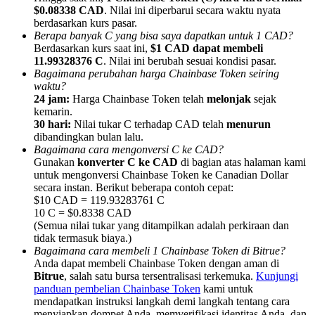
$0.08338 CAD
. Nilai ini diperbarui secara waktu nyata
berdasarkan kurs pasar.
Berapa banyak C yang bisa saya dapatkan untuk 1 CAD?
Berdasarkan kurs saat ini,
$1 CAD dapat membeli
11.99328376 C
. Nilai ini berubah sesuai kondisi pasar.
Bagaimana perubahan harga Chainbase Token seiring
Referensi
waktu?
24 jam:
Harga Chainbase Token telah
melonjak
sejak
Undang teman untuk mendapatkan imbalan tunai
kemarin.
30 hari:
Nilai tukar C terhadap CAD telah
menurun
BTC Welcome Rewards
dibandingkan bulan lalu.
Bagaimana cara mengonversi C ke CAD?
Gunakan
konverter C ke CAD
di bagian atas halaman kami
untuk mengonversi Chainbase Token ke Canadian Dollar
secara instan. Berikut beberapa contoh cepat:
$10 CAD = 119.93283761 C
10 C = $0.8338 CAD
(Semua nilai tukar yang ditampilkan adalah perkiraan dan
tidak termasuk biaya.)
Bagaimana cara membeli 1 Chainbase Token di Bitrue?
Anda dapat membeli Chainbase Token dengan aman di
Bitrue
, salah satu bursa tersentralisasi terkemuka.
Kunjungi
panduan pembelian Chainbase Token
kami untuk
BTC Welcome Rewards
mendapatkan instruksi langkah demi langkah tentang cara
menyiapkan dompet Anda, memverifikasi identitas Anda, dan