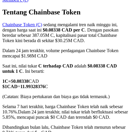
Tentang Chainbase Token
Chainbase Token (C)
sedang mengalami tren naik minggu ini,
COIN-M Berjangka
dengan harga saat ini
$0.08338 CAD per C
. Dengan pasokan
beredar sebesar 387.05M C, kapitalisasi pasar total Chainbase
Mata Uang Kripto Berjangka
Token kini berada di sekitar $30.25M CAD.
Dalam 24 jam terakhir, volume perdagangan Chainbase Token
mencapai $1.98M CAD
TradFi
Saat ini, nilai tukar
C terhadap CAD
adalah
$0.08338 CAD
Derivatif saham, forex, logam mulia, dan komoditas
untuk 1 C
. Ini berarti:
1
C
=
$
0.08338
CAD
$
1
CAD
=
11.99328376
C
(Catatan: Biaya pertukaran dan biaya gas tidak termasuk.)
Selama 7 hari terakhir, harga Chainbase Token telah naik sebesar
10.76%.
Dalam 24 jam terakhir, nilai tukar telah berfluktuasi sebesar
5.85%, mencapai puncak $0 CAD dan terendah $0 CAD.
Dibandingkan bulan lalu, Chainbase Token telah menurun sebesar
USDC Berjangka