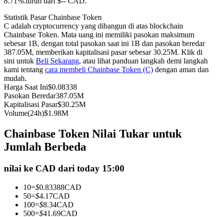
8.71%.turun dari $-- CAD.
Kontrak berjangka menggunakan USDC sebagai jaminannya
Statistik Pasar Chainbase Token
C adalah cryptocurrency yang dibangun di atas blockchain
Chainbase Token. Mata uang ini memiliki pasokan maksimum
sebesar 1B, dengan total pasokan saat ini 1B dan pasokan beredar
387.05M, memberikan kapitalisasi pasar sebesar 30.25M. Klik di
sini untuk
Beli Sekarang
, atau lihat panduan langkah demi langkah
kami tentang
cara membeli Chainbase Token (C)
dengan aman dan
mudah.
Harga Saat Ini
$
0.08338
Pasokan Beredar
387.05M
Kapitalisasi Pasar
$
30.25M
Copy Trading
Volume(24h)
$
1.98M
Bergabunglah dengan pedagang top
Chainbase Token Nilai Tukar untuk
Jumlah Berbeda
nilai ke CAD dari today 15:00
10
=
$
0.83388
CAD
50
=
$
4.17
CAD
100
=
$
8.34
CAD
500
=
$
41.69
CAD