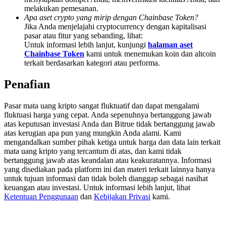
Deposit & Trade BTC to Share 25000 USDT prize pool!
melakukan pemesanan.
Apa aset crypto yang mirip dengan Chainbase Token?
Jika Anda menjelajahi cryptocurrency dengan kapitalisasi
pasar atau fitur yang sebanding, lihat:
Untuk informasi lebih lanjut, kunjungi
halaman aset
Deposit CASHCAT & Win
Chainbase Token
kami untuk menemukan koin dan altcoin
terkait berdasarkan kategori atau performa.
Share 500000 CASHCAT prize pool
Penafian
Pasar mata uang kripto sangat fluktuatif dan dapat mengalami
Exclusive for BitMart Users
fluktuasi harga yang cepat. Anda sepenuhnya bertanggung jawab
atas keputusan investasi Anda dan Bitrue tidak bertanggung jawab
Register & Trade to Win 500,000 USDT
atas kerugian apa pun yang mungkin Anda alami. Kami
mengandalkan sumber pihak ketiga untuk harga dan data lain terkait
mata uang kripto yang tercantum di atas, dan kami tidak
bertanggung jawab atas keandalan atau keakuratannya. Informasi
Precious Metals Trading Carnival
yang disediakan pada platform ini dan materi terkait lainnya hanya
untuk tujuan informasi dan tidak boleh dianggap sebagai nasihat
Trade Gold & Silver · 33,333 USDT Bonus
keuangan atau investasi. Untuk informasi lebih lanjut, lihat
Ketentuan Penggunaan
dan
Kebijakan Privasi
kami.