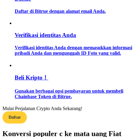
Daftar di Bitrue dengan alamat email Anda.
Memandu
Panduan Pemula Berjangka
Verifikasi identitas Anda
Verifikasi identitas Anda dengan memasukkan informasi
pribadi Anda dan mengunggah ID Foto yang valid.
Beli Kripto！
Strategi perdagangan
Gunakan berbagai opsi pembayaran untuk membeli
Chainbase Token di Bitrue.
Pelajari cara untuk tetap menghasilkan keuntungan
Mulai Perjalanan Crypto Anda Sekarang!
Daftar
Konversi populer c ke mata uang Fiat