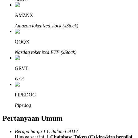
AMZNX
Amazon tokenized stock (xStock)
Mitra Bitrue
QQQX
Nasdaq tokenized ETF (xStock)
GRVT
Grvt
PIPEDOG
Afiliasi Bitrue
Pipedog
Hingga 65% Komisi!
Pertanyaan Umum
Berapa harga 1 C dalam CAD?
Hingga saat ini,
1 Chainbase Token (C) kira-kira bernilai