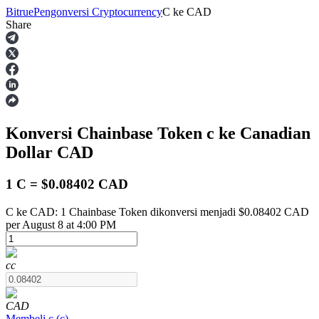
Bitrue
Pengonversi Cryptocurrency
C
ke
CAD
Share
Berjangka
Konversi Chainbase Token
c
ke Canadian
Dollar
CAD
1 C = $0.08402 CAD
C ke CAD: 1 Chainbase Token dikonversi menjadi $0.08402 CAD
USDT Berjangka
per August 8 at 4:00 PM
Kontrak berjangka menggunakan USDT sebagai jaminannya
c
c
CAD
Membeli
c
(
c
)