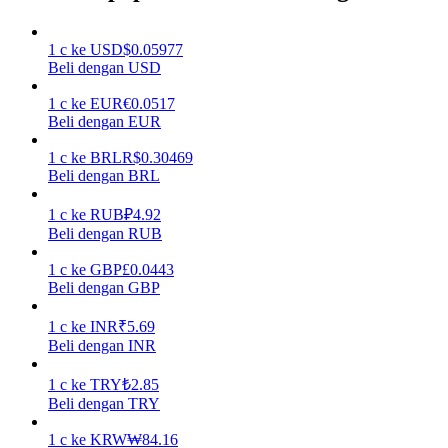
Menghasilkan
1
c
ke
USD
$
0.05977
Beli dengan USD
1
c
ke
EUR
€
0.0517
Beli dengan EUR
1
c
ke
BRL
R$
0.30469
Beli dengan BRL
1
c
ke
RUB
₽
4.92
Beli dengan RUB
Babi Kekuatan
1
c
ke
GBP
£
0.0443
Dapatkan imbalan kompetitif setiap hari
Beli dengan GBP
1
c
ke
INR
₹
5.69
Beli dengan INR
1
c
ke
TRY
₺
2.85
Beli dengan TRY
1
c
ke
KRW
₩
84.16