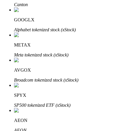
Canton
GOOGLX
Investasi Otomatis
Alphabet tokenized stock (xStock)
Raih keuntungan jangka panjang dan kepentingan fleksibel
METAX
Meta tokenized stock (xStock)
AVGOX
Broadcom tokenized stock (xStock)
SPYX
Pelajari Staking
SP500 tokenized ETF (xStock)
Pelajari tentang mendapatkan penghasilan pasif
Bitrue
AI
AEON
AEON