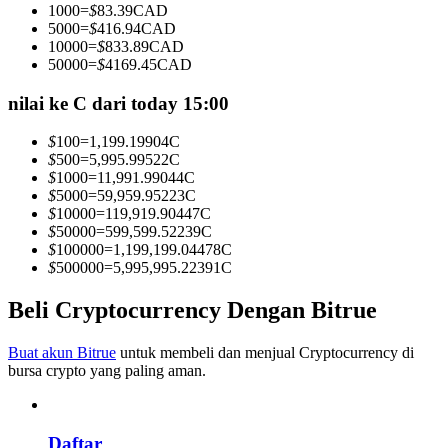
1000
=
$
83.39
CAD
Menjadi Pedagang Salinan
5000
=
$
416.94
CAD
10000
=
$
833.89
CAD
Nikmati pembagian keuntungan dan komisi copy trading
50000
=
$
4169.45
CAD
nilai ke C dari today 15:00
$
100
=
1,199.19904
C
$
500
=
5,995.99522
C
$
1000
=
11,991.99044
C
$
5000
=
59,959.95223
C
$
10000
=
119,919.90447
C
$
50000
=
599,599.52239
C
$
100000
=
1,199,199.04478
C
Informasi
$
500000
=
5,995,995.22391
C
Analisis data besar termasuk info perdagangan, dll.
Beli Cryptocurrency Dengan Bitrue
Buat akun Bitrue
untuk membeli dan menjual Cryptocurrency di
bursa crypto yang paling aman.
Daftar