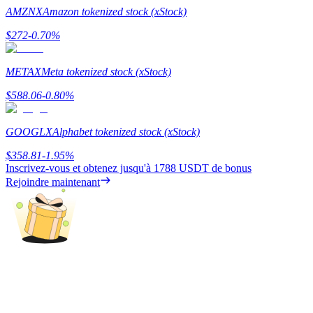
AMZNX
Amazon tokenized stock (xStock)
Guide
$
272
-0.70
%
Guide de démarrage des contrats à terme
METAX
Meta tokenized stock (xStock)
$
588.06
-0.80
%
GOOGLX
Alphabet tokenized stock (xStock)
$
358.81
-1.95
%
Inscrivez-vous et obtenez jusqu'à
1788 USDT
de bonus
Rejoindre maintenant
Stratégies de trading
Apprenez à rester rentable