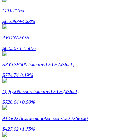
Devenez un trader de copie
GRVT
Grvt
Profitez du partage des bénéfices et des commissions de copy t
$
0.2988
+
4.83
%
AEON
AEON
$
0.05673
-1.68
%
SPYX
SP500 tokenized ETF (xStock)
$
774.74
-0.19
%
Information
Analyse de mégadonnées, y compris des informations commercia
QQQX
Nasdaq tokenized ETF (xStock)
$
720.64
+
0.50
%
AVGOX
Broadcom tokenized stock (xStock)
$
427.02
+
1.75
%