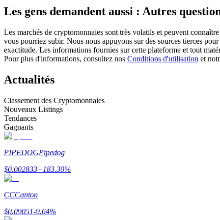
Les gens demandent aussi : Autres question
Futures utilisant l'USDC comme garantie
Les marchés de cryptomonnaies sont très volatils et peuvent connaître 
vous pourriez subir. Nous nous appuyons sur des sources tierces pour l
exactitude. Les informations fournies sur cette plateforme et tout mat
Pour plus d'informations, consultez nos
Conditions d'utilisation
et not
Actualités
Classement des Cryptomonnaies
Nouveaux Listings
Copie de Trading
Tendances
Gagnants
Rejoignez les meilleurs traders
PIPEDOG
Pipedog
$
0.002833
+
183.30
%
CC
Canton
$
0.09051
-9.64
%