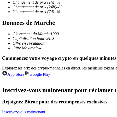
Changement de prix
(1h)
--
%
Changement de prix
(24h)
--
%
Changement de prix
(7d)
--
%
Données de Marché
Futures COIN-M
Contrats à terme sur crypto-monnaie
Classement du Marché
1000+
Capitalisation boursière
$
--
Offre en circulation
--
Offre Maximale
--
TradFi
Commencez votre voyage crypto en quelques minutes
Produits dérivés sur actions, forex, métaux précieux et matières
Explorez les prix des crypto-monnaies en direct, les meilleurs tokens
App Store
Google Play
Inscrivez-vous maintenant pour réclamer 
Rejoignez Bitrue pour des récompenses exclusives
Inscrivez-vous maintenant
Futures USDC