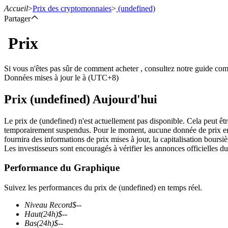
Accueil
>
Prix des cryptomonnaies
>
(undefined)
Partager
Prix
Contrats à terme
Si vous n'êtes pas sûr de comment acheter , consultez notre guide co
Données mises à jour le à (UTC+8)
Prix (undefined) Aujourd'hui
Le prix de (undefined) n'est actuellement pas disponible. Cela peut êtr
temporairement suspendus. Pour le moment, aucune donnée de prix en te
fournira des informations de prix mises à jour, la capitalisation boursièr
Les investisseurs sont encouragés à vérifier les annonces officielles du
Futures USDT
Performance du Graphique
Futures utilisant l'USDT comme garantie
Suivez les performances du prix de (undefined) en temps réel.
Niveau Record
$
--
Haut
(24h)
$
--
Bas
(24h)
$
--