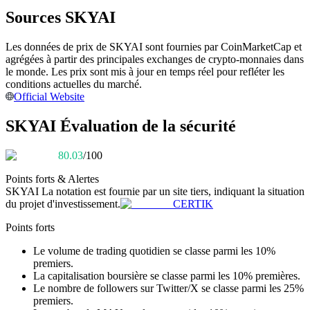
Sources SKYAI
Devenez un trader de copie
Les données de prix de SKYAI sont fournies par CoinMarketCap et
Profitez du partage des bénéfices et des commissions de copy
agrégées à partir des principales exchanges de crypto-monnaies dans
trading
le monde. Les prix sont mis à jour en temps réel pour refléter les
conditions actuelles du marché.
Official Website
SKYAI Évaluation de la sécurité
80.03
/100
Points forts & Alertes
SKYAI
La notation est fournie par un site tiers, indiquant la situation
du projet d'investissement.
CERTIK
Information
Points forts
Analyse de mégadonnées, y compris des informations
commerciales, etc.
Le volume de trading quotidien se classe parmi les 10%
premiers.
La capitalisation boursière se classe parmi les 10% premières.
Le nombre de followers sur Twitter/X se classe parmi les 25%
premiers.