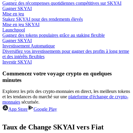
Gagnez des récompenses quotidiennes compétitives sur SKYAI
Gagner SKYAI
Mise en jeu
Stakez SKYAI pour des rendements élevés
Mise en jeu SKYAI
Launchpool
Gagner
Gagnez des tokens populaires grâce au staking flexible
Gagner SKYAI
Investissement Automatique
Diversifiez vos investissements pour gagner des profits à long terme
et des intérêts flexibles
Investir SKYAI
Commencez votre voyage crypto en quelques
minutes
Explorez les prix des crypto-monnaies en direct, les meilleurs tokens
Cochon de puissance
et les tendances du marché sur une
plateforme d'échange de crypto-
monnaies
sécurisée.
Gagnez quotidiennement des récompenses compétitives
App Store
Google Play
Taux de Change SKYAI vers Fiat