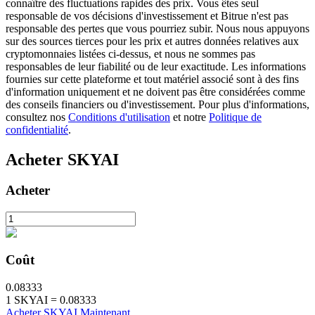
connaître des fluctuations rapides des prix. Vous êtes seul
responsable de vos décisions d'investissement et Bitrue n'est pas
responsable des pertes que vous pourriez subir. Nous nous appuyons
sur des sources tierces pour les prix et autres données relatives aux
cryptomonnaies listées ci-dessus, et nous ne sommes pas
responsables de leur fiabilité ou de leur exactitude. Les informations
fournies sur cette plateforme et tout matériel associé sont à des fins
d'information uniquement et ne doivent pas être considérées comme
des conseils financiers ou d'investissement. Pour plus d'informations,
Investissement automobile
consultez nos
Conditions d'utilisation
et notre
Politique de
confidentialité
.
Obtenez des bénéfices à long terme et des intérêts flexibles
Acheter
SKYAI
Acheter
Coût
Apprenez le Staking
0.08333
1
SKYAI
=
0.08333
Découvrez comment gagner un revenu passif
Acheter SKYAI Maintenant