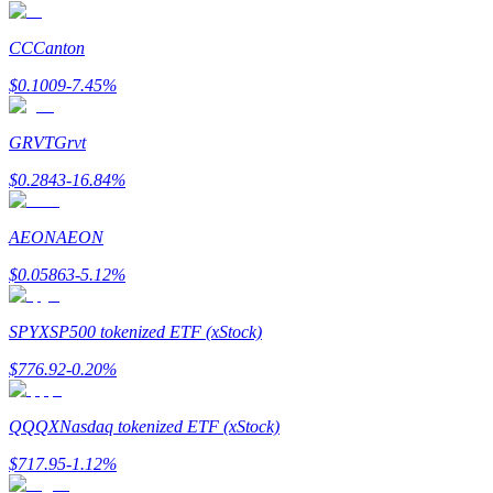
CC
Canton
$
0.1009
-7.45
%
GRVT
Grvt
$
0.2843
-16.84
%
Parrainage
AEON
AEON
Invitez un ami pour recevoir des récompenses en espèces
$
0.05863
-5.12
%
Deposit CASHCAT & Win
SPYX
SP500 tokenized ETF (xStock)
$
776.92
-0.20
%
QQQX
Nasdaq tokenized ETF (xStock)
$
717.95
-1.12
%