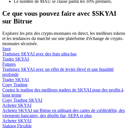
Le nombre de MAU se classe parmi les 10% premiers.
Ce que vous pouvez faire avec $SKYAI
sur Bitrue
Guide
Explorez les prix des crypto-monnaies en direct, les meilleurs tokens
et les tendances du marché sur une plateforme d'échange de crypto-
Guide de démarrage des contrats à terme
monnaies sécurisée.
Spot
Traduisez SKYAI avec des frais ultra-bas
Trader SKYAI
Futures
Traduisez SKYAI avec un effet de levier élevé et une liquidité
profonde
Trader SKYAI
Copy Trading
Copiez le trading des meilleurs traders de SKYAI pour des profits à
long terme
Copy Trading SKYAI
Stratégies de trading
Acheter SKYAI
Achetez SKYAI sur Bitrue en utilisant des cartes de crédit/débit, des
Apprenez à rester rentable
virements bancaires, des dépôts fiat, SEPA et plus
Acheter SKYAI
Staking Flexible