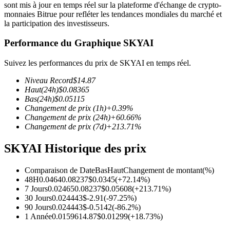
sont mis à jour en temps réel sur la plateforme d'échange de crypto-
monnaies Bitrue pour refléter les tendances mondiales du marché et
la participation des investisseurs.
Performance du Graphique SKYAI
Futures COIN-M
Suivez les performances du prix de SKYAI en temps réel.
Contrats à terme sur crypto-monnaie
Niveau Record
$
14.87
Haut
(24h)
$
0.08365
Bas
(24h)
$
0.05115
Changement de prix
(1h)
+
0.39
%
TradFi
Changement de prix
(24h)
+
60.66
%
Changement de prix
(7d)
+
213.71
%
Produits dérivés sur actions, forex, métaux précieux et matières
premières
SKYAI Historique des prix
Comparaison de Date
Bas
Haut
Changement de montant
(%)
48H
0.0464
0.08237
$
0.0345
(
+
72.14
%)
7 Jours
0.02465
0.08237
$
0.05608
(
+
213.71
%)
30 Jours
0.02444
3
$
-2.91
(
-97.25
%)
90 Jours
0.02444
3
$
-0.5142
(
-86.2
%)
1 Année
0.01596
14.87
$
0.01299
(
+
18.73
%)