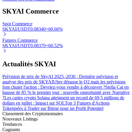
Bitrue
AI
SKYAI
Commerce
Spot Commerce
SKYAI/USDT
0.08340
+
60.66
%
Futures Commerce
SKYAI/USDT
0.08370
+
60.52
%
Partenaires Bitrue
Actualités SKYAI
Prévision de prix de SkyAI 2025–2030 : Dernière prévision et
analyse des prix de SKYAI
Uber dépasse le Q2 mais les prévisions
font chuter l'action : Devriez-vous vendre à découvert ?
Stella Cat en
hausse de 85 % le premier jour : nouvelle opportunité avec Narrative
?
Les cartes crypto Solana atteignent un record de 69,5 millions de
dollars en juillet : Impact sur SOL
Top 3 Futures d'Actions
Tokenisées à Trader sur Bitrue pour un Profit Potentiel
Classement des Cryptomonnaies
Affiliés Bitrue
Nouveaux Listings
Tendances
Jusqu'à 65 % de commissions !
Gagnants