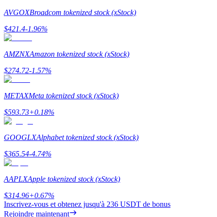
AVGOX
Broadcom tokenized stock (xStock)
Deposit CASHCAT & Win
$
421.4
-1.96
%
Share 500000 CASHCAT prize pool
AMZNX
Amazon tokenized stock (xStock)
$
274.72
-1.57
%
Exclusive for BitMart Users
METAX
Meta tokenized stock (xStock)
Register & Trade to Win 500,000 USDT
$
593.73
+
0.18
%
GOOGLX
Alphabet tokenized stock (xStock)
Precious Metals Trading Carnival
$
365.54
-4.74
%
Trade Gold & Silver · 33,333 USDT Bonus
AAPLX
Apple tokenized stock (xStock)
$
314.96
+
0.67
%
USDT New User Exclusive 10% APR
Inscrivez-vous et obtenez jusqu'à
236 USDT
de bonus
USDT Flexible Staking | Daily Rewards
Rejoindre maintenant