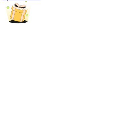
New Listing Futures Fest
Trade New Futures, Win 200,000 USDT
Crypto World Cup 2026: Grand Finale
77,777+3k Rewards
Plus d'événements