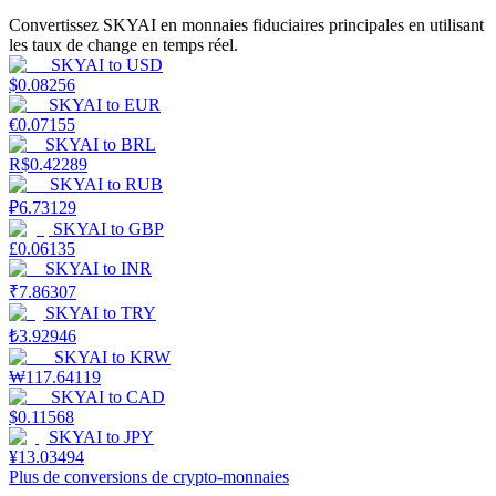
Convertissez SKYAI en monnaies fiduciaires principales en utilisant
les taux de change en temps réel.
SKYAI
to
USD
$
0.08256
SKYAI
to
EUR
Jalonnement
€
0.07155
SKYAI
to
BRL
Des rendements élevés et un accès instantané
R$
0.42289
SKYAI
to
RUB
₽
6.73129
SKYAI
to
GBP
£
0.06135
SKYAI
to
INR
₹
7.86307
SKYAI
to
TRY
₺
3.92946
SKYAI
to
KRW
₩
117.64119
Launchpool
SKYAI
to
CAD
$
0.11568
Staking flexible pour gagner des jetons populaires
SKYAI
to
JPY
¥
13.03494
Plus de conversions de crypto-monnaies