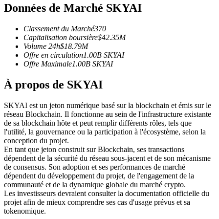
Données de Marché SKYAI
Futures USDC
Futures utilisant l'USDC comme garantie
Classement du Marché
370
Capitalisation boursière
$
42.35M
Volume 24h
$
18.79M
Offre en circulation
1.00B
SKYAI
Offre Maximale
1.00B
SKYAI
À propos de SKYAI
SKYAI est un jeton numérique basé sur la blockchain et émis sur le
réseau Blockchain. Il fonctionne au sein de l'infrastructure existante
de sa blockchain hôte et peut remplir différents rôles, tels que
Copie de Trading
l'utilité, la gouvernance ou la participation à l'écosystème, selon la
conception du projet.
Rejoignez les meilleurs traders
En tant que jeton construit sur Blockchain, ses transactions
dépendent de la sécurité du réseau sous-jacent et de son mécanisme
de consensus. Son adoption et ses performances de marché
dépendent du développement du projet, de l'engagement de la
communauté et de la dynamique globale du marché crypto.
Les investisseurs devraient consulter la documentation officielle du
projet afin de mieux comprendre ses cas d'usage prévus et sa
tokenomique.