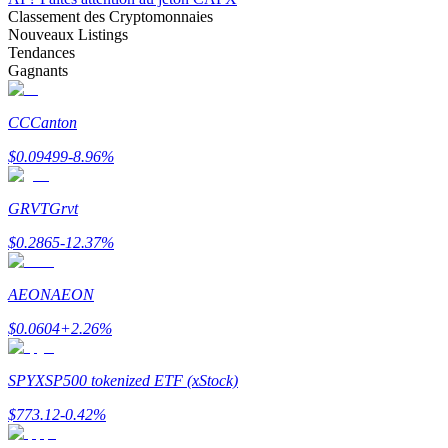
Classement des Cryptomonnaies
Nouveaux Listings
Tendances
Gagnants
Gagner
CC
Canton
$
0.09499
-8.96
%
GRVT
Grvt
$
0.2865
-12.37
%
AEON
AEON
Cochon de puissance
$
0.0604
+
2.26
%
Gagnez quotidiennement des récompenses compétitives
SPYX
SP500 tokenized ETF (xStock)
$
773.12
-0.42
%