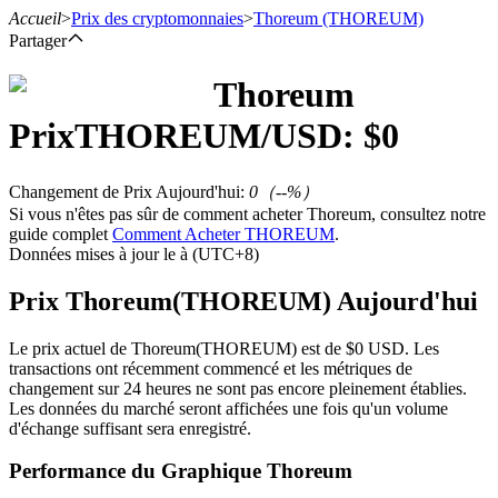
Accueil
>
Prix des cryptomonnaies
>
Thoreum
(THOREUM)
Partager
Thoreum
Prix
THOREUM
/USD: $
0
Contrats à terme
Changement de Prix Aujourd'hui
:
0
（
--
%）
Si vous n'êtes pas sûr de comment acheter Thoreum, consultez notre
guide complet
Comment Acheter THOREUM
.
Données mises à jour le à (UTC+8)
Prix Thoreum(THOREUM) Aujourd'hui
Le prix actuel de Thoreum(THOREUM) est de $0 USD. Les
Futures USDT
transactions ont récemment commencé et les métriques de
changement sur 24 heures ne sont pas encore pleinement établies.
Futures utilisant l'USDT comme garantie
Les données du marché seront affichées une fois qu'un volume
d'échange suffisant sera enregistré.
Performance du Graphique Thoreum