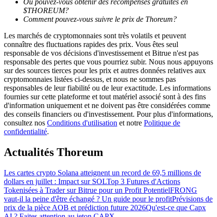
Où pouvez-vous obtenir des récompenses gratuites en
$THOREUM?
Comment pouvez-vous suivre le prix de Thoreum?
Les marchés de cryptomonnaies sont très volatils et peuvent
connaître des fluctuations rapides des prix. Vous êtes seul
responsable de vos décisions d'investissement et Bitrue n'est pas
Guide
responsable des pertes que vous pourriez subir. Nous nous appuyons
sur des sources tierces pour les prix et autres données relatives aux
Guide de démarrage des contrats à terme
cryptomonnaies listées ci-dessus, et nous ne sommes pas
responsables de leur fiabilité ou de leur exactitude. Les informations
fournies sur cette plateforme et tout matériel associé sont à des fins
d'information uniquement et ne doivent pas être considérées comme
des conseils financiers ou d'investissement. Pour plus d'informations,
consultez nos
Conditions d'utilisation
et notre
Politique de
confidentialité
.
Actualités Thoreum
Stratégies de trading
Les cartes crypto Solana atteignent un record de 69,5 millions de
dollars en juillet : Impact sur SOL
Top 3 Futures d'Actions
Apprenez à rester rentable
Tokenisées à Trader sur Bitrue pour un Profit Potentiel
FRONG
vaut-il la peine d'être échangé ? Un guide pour le profit
Prévisions de
prix de la pièce AOB et prédiction future 2026
Qu'est-ce que Capx
AI ? Faites attention au jeton CAPX