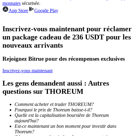
monnaies
sécurisée.
App Store
Google Play
Devenez un trader de copie
Profitez du partage des bénéfices et des commissions de copy
Inscrivez-vous maintenant pour réclamer
trading
un package cadeau de 236 USDT pour les
nouveaux arrivants
Rejoignez Bitrue pour des récompenses exclusives
Inscrivez-vous maintenant
Les gens demandent aussi : Autres
questions sur THOREUM
Information
Analyse de mégadonnées, y compris des informations
Comment acheter et trader THOREUM?
commerciales, etc.
Pourquoi le prix de Thoreum baisse-t-il?
Quelle est la capitalisation boursière de Thoreum
aujourd'hui?
Est-ce maintenant un bon moment pour investir dans
Thoreum?