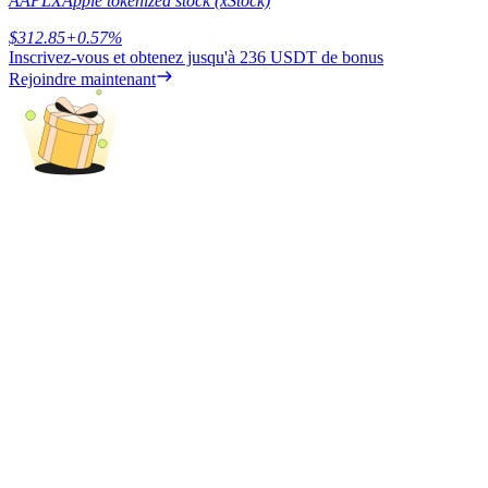
AAPLX
Apple tokenized stock (xStock)
$
312.85
+
0.57
%
Inscrivez-vous et obtenez jusqu'à
236 USDT
de bonus
Rejoindre maintenant
Blocages BTR
Des investissements exclusifs pour les détenteurs de BTR
Prêts
Service d'emprunt adossé à des cryptomonnaies