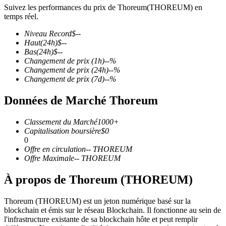
Suivez les performances du prix de Thoreum(THOREUM) en
temps réel.
Niveau Record
$
--
Haut
(24h)
$
--
Bas
(24h)
$
--
Futures COIN-M
Changement de prix
(1h)
--
%
Changement de prix
(24h)
--
%
Contrats à terme sur crypto-monnaie
Changement de prix
(7d)
--
%
Données de Marché Thoreum
TradFi
Classement du Marché
1000+
Produits dérivés sur actions, forex, métaux précieux et matières
Capitalisation boursière
$
0
premières
0
Offre en circulation
--
THOREUM
Offre Maximale
--
THOREUM
À propos de Thoreum (THOREUM)
Thoreum (THOREUM) est un jeton numérique basé sur la
blockchain et émis sur le réseau Blockchain. Il fonctionne au sein de
l'infrastructure existante de sa blockchain hôte et peut remplir