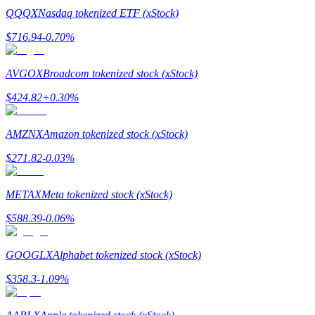
QQQX
Nasdaq tokenized ETF (xStock)
$
716.94
-0.70
%
AVGOX
Broadcom tokenized stock (xStock)
Jalonnement
$
424.82
+
0.30
%
Des rendements élevés et un accès instantané
AMZNX
Amazon tokenized stock (xStock)
$
271.82
-0.03
%
METAX
Meta tokenized stock (xStock)
$
588.39
-0.06
%
Launchpool
GOOGLX
Alphabet tokenized stock (xStock)
Staking flexible pour gagner des jetons populaires
$
358.3
-1.09
%