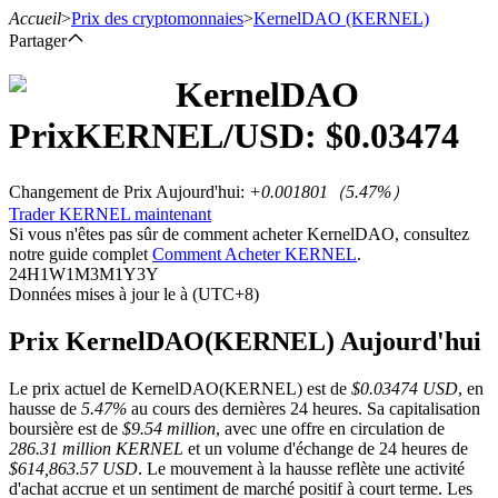
Accueil
>
Prix des cryptomonnaies
>
KernelDAO
(KERNEL)
Partager
KernelDAO
Prix
KERNEL
/USD: $
0.03474
Contrats à terme
Changement de Prix Aujourd'hui
:
+0.001801
（
5.47
%）
Trader KERNEL maintenant
Si vous n'êtes pas sûr de comment acheter KernelDAO, consultez
notre guide complet
Comment Acheter KERNEL
.
24H
1W
1M
3M
1Y
3Y
Données mises à jour le à (UTC+8)
Prix KernelDAO(KERNEL) Aujourd'hui
Futures USDT
Le prix actuel de KernelDAO(KERNEL) est de
$0.03474 USD
, en
Futures utilisant l'USDT comme garantie
hausse de
5.47%
au cours des dernières 24 heures. Sa capitalisation
boursière est de
$9.54 million
, avec une offre en circulation de
286.31 million KERNEL
et un volume d'échange de 24 heures de
$614,863.57 USD
. Le mouvement à la hausse reflète une activité
d'achat accrue et un sentiment de marché positif à court terme. Les