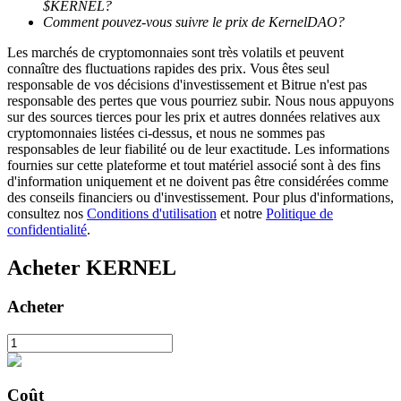
$KERNEL?
Comment pouvez-vous suivre le prix de KernelDAO?
Les marchés de cryptomonnaies sont très volatils et peuvent
connaître des fluctuations rapides des prix. Vous êtes seul
responsable de vos décisions d'investissement et Bitrue n'est pas
responsable des pertes que vous pourriez subir. Nous nous appuyons
sur des sources tierces pour les prix et autres données relatives aux
cryptomonnaies listées ci-dessus, et nous ne sommes pas
Investissement automobile
responsables de leur fiabilité ou de leur exactitude. Les informations
fournies sur cette plateforme et tout matériel associé sont à des fins
Obtenez des bénéfices à long terme et des intérêts flexibles
d'information uniquement et ne doivent pas être considérées comme
des conseils financiers ou d'investissement. Pour plus d'informations,
consultez nos
Conditions d'utilisation
et notre
Politique de
confidentialité
.
Acheter
KERNEL
Acheter
Apprenez le Staking
Découvrez comment gagner un revenu passif
Coût