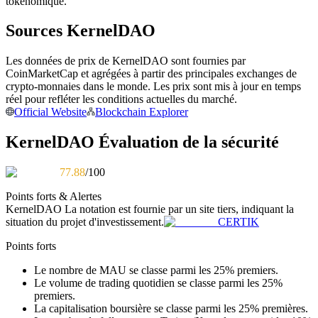
tokenomique.
Sources KernelDAO
Devenez un trader de copie
Profitez du partage des bénéfices et des commissions de copy
Les données de prix de KernelDAO sont fournies par
trading
CoinMarketCap et agrégées à partir des principales exchanges de
crypto-monnaies dans le monde. Les prix sont mis à jour en temps
réel pour refléter les conditions actuelles du marché.
Official Website
Blockchain Explorer
KernelDAO Évaluation de la sécurité
77.88
/100
Points forts & Alertes
KernelDAO
La notation est fournie par un site tiers, indiquant la
Information
situation du projet d'investissement.
CERTIK
Analyse de mégadonnées, y compris des informations
Points forts
commerciales, etc.
Le nombre de MAU se classe parmi les 25% premiers.
Le volume de trading quotidien se classe parmi les 25%
premiers.
La capitalisation boursière se classe parmi les 25% premières.