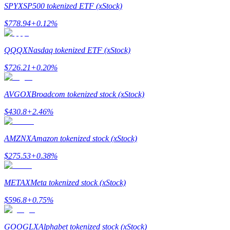
SPYX
SP500 tokenized ETF (xStock)
BTC Welcome Rewards
$
778.94
+
0.12
%
Deposit & Trade BTC to Share 25000 USDT prize pool!
QQQX
Nasdaq tokenized ETF (xStock)
$
726.21
+
0.20
%
Deposit CASHCAT & Win
AVGOX
Broadcom tokenized stock (xStock)
Share 500000 CASHCAT prize pool
$
430.8
+
2.46
%
AMZNX
Amazon tokenized stock (xStock)
Exclusive for BitMart Users
$
275.53
+
0.38
%
Register & Trade to Win 500,000 USDT
METAX
Meta tokenized stock (xStock)
$
596.8
+
0.75
%
Precious Metals Trading Carnival
Trade Gold & Silver · 33,333 USDT Bonus
GOOGLX
Alphabet tokenized stock (xStock)