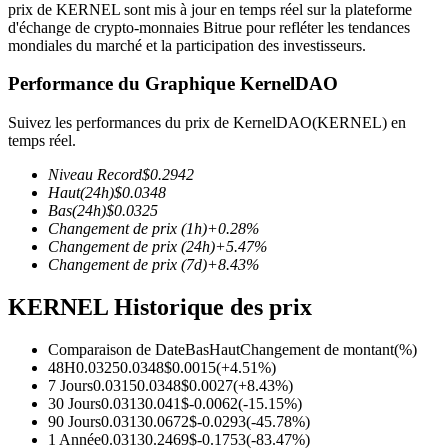
prix de KERNEL sont mis à jour en temps réel sur la plateforme
d'échange de crypto-monnaies Bitrue pour refléter les tendances
mondiales du marché et la participation des investisseurs.
Performance du Graphique KernelDAO
Futures COIN-M
Suivez les performances du prix de KernelDAO(KERNEL) en
temps réel.
Contrats à terme sur crypto-monnaie
Niveau Record
$
0.2942
Haut
(24h)
$
0.0348
Bas
(24h)
$
0.0325
TradFi
Changement de prix
(1h)
+
0.28
%
Changement de prix
(24h)
+
5.47
%
Produits dérivés sur actions, forex, métaux précieux et matières
Changement de prix
(7d)
+
8.43
%
premières
KERNEL Historique des prix
Comparaison de Date
Bas
Haut
Changement de montant
(%)
48H
0.0325
0.0348
$
0.0015
(
+
4.51
%)
7 Jours
0.0315
0.0348
$
0.0027
(
+
8.43
%)
30 Jours
0.0313
0.041
$
-0.0062
(
-15.15
%)
90 Jours
0.0313
0.0672
$
-0.0293
(
-45.78
%)
1 Année
0.0313
0.2469
$
-0.1753
(
-83.47
%)