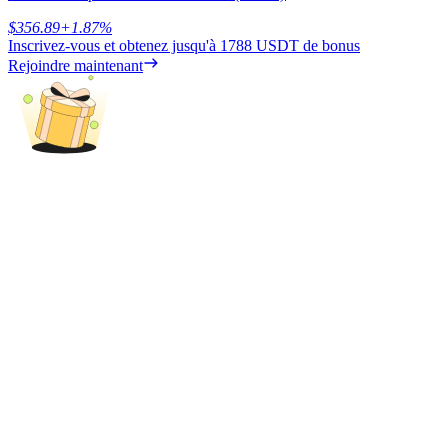
$
356.89
+
1.87
%
Inscrivez-vous et obtenez jusqu'à
1788 USDT
de bonus
Rejoindre maintenant
USDT New User Exclusive 10% APR
USDT Flexible Staking | Daily Rewards
BTC New User Exclusive: 6.5% APR
BTC Flexible Staking | Daily Rewards
Plus d'événements