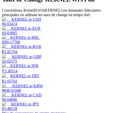
Convertissez KernelDAO(KERNEL) en monnaies fiduciaires
principales en utilisant les taux de change en temps réel.
KERNEL
to
USD
$
0.03474
Jalonnement
KERNEL
to
EUR
€
0.03005
Des rendements élevés et un accès instantané
KERNEL
to
BRL
R$
0.17708
KERNEL
to
RUB
₽
2.85794
KERNEL
to
GBP
£
0.02575
KERNEL
to
INR
₹
3.30514
KERNEL
to
TRY
₺
1.65702
KERNEL
to
KRW
Launchpool
₩
48.91048
KERNEL
to
CAD
Staking flexible pour gagner des jetons populaires
$
0.04846
KERNEL
to
JPY
¥
5.48218