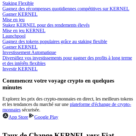
Staking Flexible
Gagnez des récompenses quotidiennes compétitives sur KERNEL
Gagner KERNEL
Mise en jeu
Stakez KERNEL pour des rendements élevés
Mise en jeu KERNEL
Gagner
Launchpool
Gagnez des tokens populaires grâce au staking flexible
Gagner KERNEL
Investissement Automatique
Diversifiez vos investissements pour gagner des profits à long terme
et des intérêts flexibles
Investir KERNEL
Commencez votre voyage crypto en quelques
minutes
Cochon de puissance
Explorez les prix des crypto-monnaies en direct, les meilleurs tokens
et les tendances du marché sur une
plateforme d'échange de crypto-
Gagnez quotidiennement des récompenses compétitives
monnaies
sécurisée.
App Store
Google Play
Taux de Change KERNEL vers Fiat