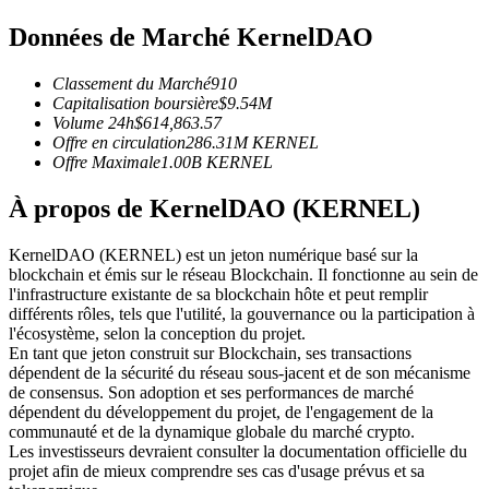
Futures USDC
Données de Marché KernelDAO
Futures utilisant l'USDC comme garantie
Classement du Marché
910
Capitalisation boursière
$
9.54M
Volume 24h
$
614,863.57
Offre en circulation
286.31M
KERNEL
Offre Maximale
1.00B
KERNEL
À propos de KernelDAO (KERNEL)
KernelDAO (KERNEL) est un jeton numérique basé sur la
blockchain et émis sur le réseau Blockchain. Il fonctionne au sein de
Copie de Trading
l'infrastructure existante de sa blockchain hôte et peut remplir
différents rôles, tels que l'utilité, la gouvernance ou la participation à
Rejoignez les meilleurs traders
l'écosystème, selon la conception du projet.
En tant que jeton construit sur Blockchain, ses transactions
dépendent de la sécurité du réseau sous-jacent et de son mécanisme
de consensus. Son adoption et ses performances de marché
dépendent du développement du projet, de l'engagement de la
communauté et de la dynamique globale du marché crypto.
Les investisseurs devraient consulter la documentation officielle du
projet afin de mieux comprendre ses cas d'usage prévus et sa