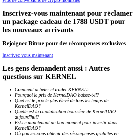
Plus de conversions de crypto-monnaies
Inscrivez-vous maintenant pour réclamer
un package cadeau de 1788 USDT pour
les nouveaux arrivants
Blocages BTR
Rejoignez Bitrue pour des récompenses exclusives
Des investissements exclusifs pour les détenteurs de BTR
Inscrivez-vous maintenant
Les gens demandent aussi : Autres
questions sur KERNEL
Comment acheter et trader KERNEL?
Pourquoi le prix de KernelDAO baisse-t-il?
Quel est le prix le plus élevé de tous les temps de
KernelDAO?
Quelle est la capitalisation boursière de KernelDAO
Prêts
aujourd'hui?
Est-ce maintenant un bon moment pour investir dans
Service d'emprunt adossé à des cryptomonnaies
KernelDAO?
Où pouvez-vous obtenir des récompenses gratuites en