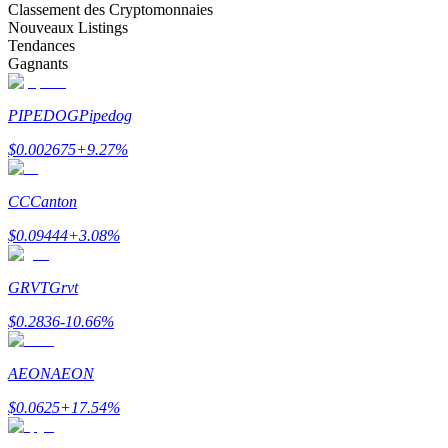
Classement des Cryptomonnaies
Nouveaux Listings
Tendances
Gagnants
PIPEDOG
Pipedog
$
0.002675
+
9.27
%
Parrainage
CC
Canton
Invitez un ami pour recevoir des récompenses en espèces
$
0.09444
+
3.08
%
BTC Welcome Rewards
GRVT
Grvt
$
0.2836
-10.66
%
AEON
AEON
$
0.0625
+
17.54
%