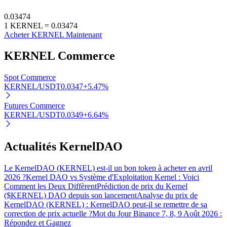
Bitrue
AI
0.03474
1
KERNEL
=
0.03474
Acheter KERNEL Maintenant
KERNEL
Commerce
Spot Commerce
KERNEL/USDT
0.0347
+
5.47
%
Partenaires Bitrue
Futures Commerce
KERNEL/USDT
0.0349
+
6.64
%
Actualités KernelDAO
Le KernelDAO (KERNEL) est-il un bon token à acheter en avril
2026 ?
Kernel DAO vs Système d'Exploitation Kernel : Voici
Comment les Deux Diffèrent
Prédiction de prix du Kernel
($KERNEL) DAO depuis son lancement
Analyse du prix de
Affiliés Bitrue
KernelDAO (KERNEL) : KernelDAO peut-il se remettre de sa
correction de prix actuelle ?
Mot du Jour Binance 7, 8, 9 Août 2026 :
Jusqu'à 65 % de commissions !
Répondez et Gagnez