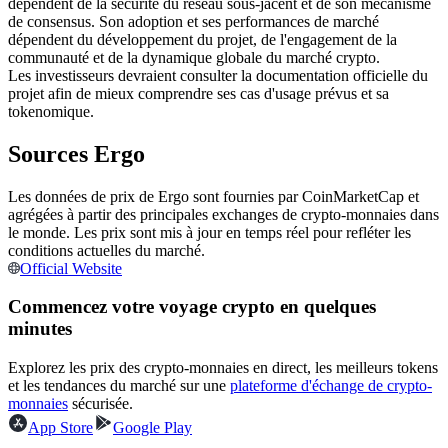
dépendent de la sécurité du réseau sous-jacent et de son mécanisme
de consensus. Son adoption et ses performances de marché
Futures USDC
dépendent du développement du projet, de l'engagement de la
communauté et de la dynamique globale du marché crypto.
Futures utilisant l'USDC comme garantie
Les investisseurs devraient consulter la documentation officielle du
projet afin de mieux comprendre ses cas d'usage prévus et sa
tokenomique.
Sources Ergo
Les données de prix de Ergo sont fournies par CoinMarketCap et
agrégées à partir des principales exchanges de crypto-monnaies dans
le monde. Les prix sont mis à jour en temps réel pour refléter les
conditions actuelles du marché.
Copie de Trading
Official Website
Rejoignez les meilleurs traders
Commencez votre voyage crypto en quelques
minutes
Explorez les prix des crypto-monnaies en direct, les meilleurs tokens
et les tendances du marché sur une
plateforme d'échange de crypto-
monnaies
sécurisée.
App Store
Google Play