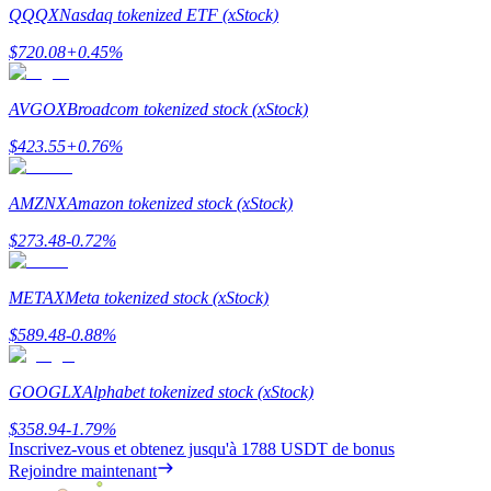
QQQX
Nasdaq tokenized ETF (xStock)
$
720.08
+
0.45
%
AVGOX
Broadcom tokenized stock (xStock)
Jalonnement
$
423.55
+
0.76
%
Des rendements élevés et un accès instantané
AMZNX
Amazon tokenized stock (xStock)
$
273.48
-0.72
%
METAX
Meta tokenized stock (xStock)
$
589.48
-0.88
%
Launchpool
GOOGLX
Alphabet tokenized stock (xStock)
Staking flexible pour gagner des jetons populaires
$
358.94
-1.79
%
Inscrivez-vous et obtenez jusqu'à
1788 USDT
de bonus
Rejoindre maintenant