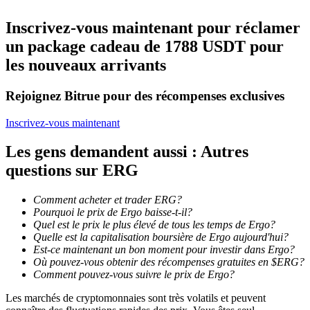
Inscrivez-vous maintenant pour réclamer
Devenez un trader de copie
un package cadeau de 1788 USDT pour
Profitez du partage des bénéfices et des commissions de copy
les nouveaux arrivants
trading
Rejoignez Bitrue pour des récompenses exclusives
Inscrivez-vous maintenant
Les gens demandent aussi : Autres
questions sur ERG
Comment acheter et trader ERG?
Pourquoi le prix de Ergo baisse-t-il?
Information
Quel est le prix le plus élevé de tous les temps de Ergo?
Analyse de mégadonnées, y compris des informations
Quelle est la capitalisation boursière de Ergo aujourd'hui?
commerciales, etc.
Est-ce maintenant un bon moment pour investir dans Ergo?
Où pouvez-vous obtenir des récompenses gratuites en $ERG?
Comment pouvez-vous suivre le prix de Ergo?
Les marchés de cryptomonnaies sont très volatils et peuvent