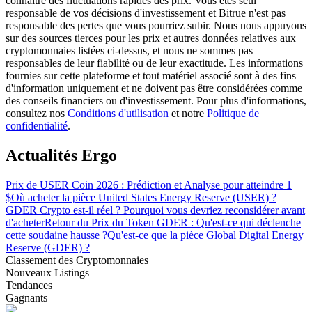
connaître des fluctuations rapides des prix. Vous êtes seul
responsable de vos décisions d'investissement et Bitrue n'est pas
responsable des pertes que vous pourriez subir. Nous nous appuyons
sur des sources tierces pour les prix et autres données relatives aux
cryptomonnaies listées ci-dessus, et nous ne sommes pas
responsables de leur fiabilité ou de leur exactitude. Les informations
fournies sur cette plateforme et tout matériel associé sont à des fins
Guide
d'information uniquement et ne doivent pas être considérées comme
des conseils financiers ou d'investissement. Pour plus d'informations,
Guide de démarrage des contrats à terme
consultez nos
Conditions d'utilisation
et notre
Politique de
confidentialité
.
Actualités Ergo
Prix de USER Coin 2026 : Prédiction et Analyse pour atteindre 1
$
Où acheter la pièce United States Energy Reserve (USER) ?
GDER Crypto est-il réel ? Pourquoi vous devriez reconsidérer avant
d'acheter
Retour du Prix du Token GDER : Qu'est-ce qui déclenche
cette soudaine hausse ?
Qu'est-ce que la pièce Global Digital Energy
Stratégies de trading
Reserve (GDER) ?
Classement des Cryptomonnaies
Apprenez à rester rentable
Nouveaux Listings
Tendances
Gagnants