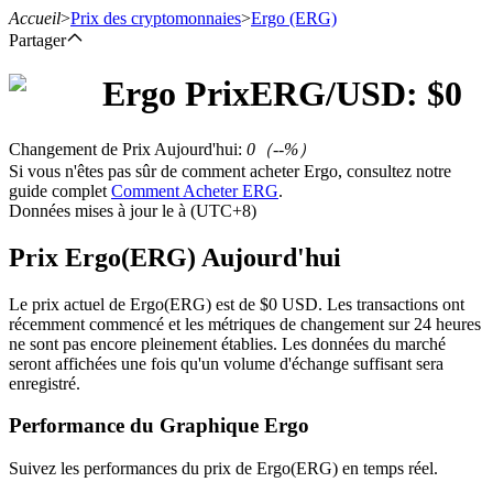
Accueil
>
Prix des cryptomonnaies
>
Ergo
(ERG)
Partager
Ergo
Prix
ERG
/USD: $
0
Contrats à terme
Changement de Prix Aujourd'hui
:
0
（
--
%）
Si vous n'êtes pas sûr de comment acheter Ergo, consultez notre
guide complet
Comment Acheter ERG
.
Données mises à jour le à (UTC+8)
Prix Ergo(ERG) Aujourd'hui
Le prix actuel de Ergo(ERG) est de $0 USD. Les transactions ont
récemment commencé et les métriques de changement sur 24 heures
ne sont pas encore pleinement établies. Les données du marché
Futures USDT
seront affichées une fois qu'un volume d'échange suffisant sera
enregistré.
Futures utilisant l'USDT comme garantie
Performance du Graphique Ergo
Suivez les performances du prix de Ergo(ERG) en temps réel.