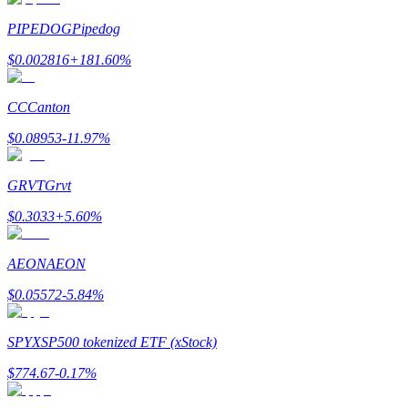
PIPEDOG
Pipedog
$
0.002816
+
181.60
%
Gagner
CC
Canton
$
0.08953
-11.97
%
GRVT
Grvt
$
0.3033
+
5.60
%
AEON
AEON
Cochon de puissance
$
0.05572
-5.84
%
Gagnez quotidiennement des récompenses compétitives
SPYX
SP500 tokenized ETF (xStock)
$
774.67
-0.17
%