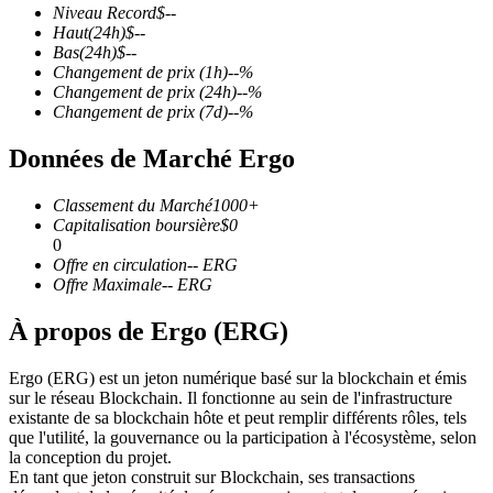
Niveau Record
$
--
Haut
(24h)
$
--
Bas
(24h)
$
--
Changement de prix
(1h)
--
%
Changement de prix
(24h)
--
%
Changement de prix
(7d)
--
%
Futures COIN-M
Données de Marché Ergo
Contrats à terme sur crypto-monnaie
Classement du Marché
1000+
Capitalisation boursière
$
0
TradFi
0
Offre en circulation
--
ERG
Produits dérivés sur actions, forex, métaux précieux et matières
Offre Maximale
--
ERG
premières
À propos de Ergo (ERG)
Ergo (ERG) est un jeton numérique basé sur la blockchain et émis
sur le réseau Blockchain. Il fonctionne au sein de l'infrastructure
existante de sa blockchain hôte et peut remplir différents rôles, tels
que l'utilité, la gouvernance ou la participation à l'écosystème, selon
la conception du projet.
En tant que jeton construit sur Blockchain, ses transactions