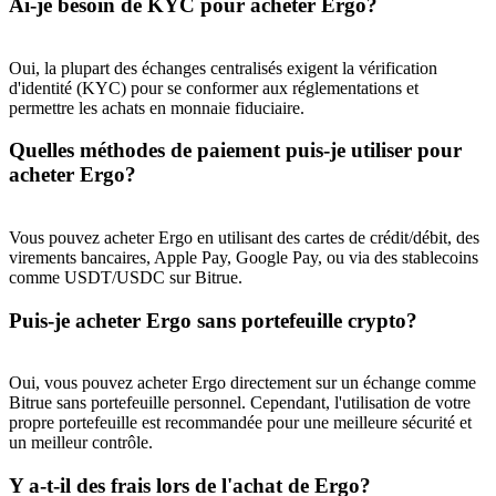
Ai-je besoin de KYC pour acheter Ergo?
BTC Welcome Rewards
Oui, la plupart des échanges centralisés exigent la vérification
d'identité (KYC) pour se conformer aux réglementations et
Deposit & Trade BTC to Share 25000 USDT prize pool!
permettre les achats en monnaie fiduciaire.
Quelles méthodes de paiement puis-je utiliser pour
acheter Ergo?
Deposit CASHCAT & Win
Share 500000 CASHCAT prize pool
Vous pouvez acheter Ergo en utilisant des cartes de crédit/débit, des
virements bancaires, Apple Pay, Google Pay, ou via des stablecoins
comme USDT/USDC sur Bitrue.
Exclusive for BitMart Users
Puis-je acheter Ergo sans portefeuille crypto?
Register & Trade to Win 500,000 USDT
Oui, vous pouvez acheter Ergo directement sur un échange comme
Bitrue sans portefeuille personnel. Cependant, l'utilisation de votre
propre portefeuille est recommandée pour une meilleure sécurité et
un meilleur contrôle.
Precious Metals Trading Carnival
Y a-t-il des frais lors de l'achat de Ergo?
Trade Gold & Silver · 33,333 USDT Bonus