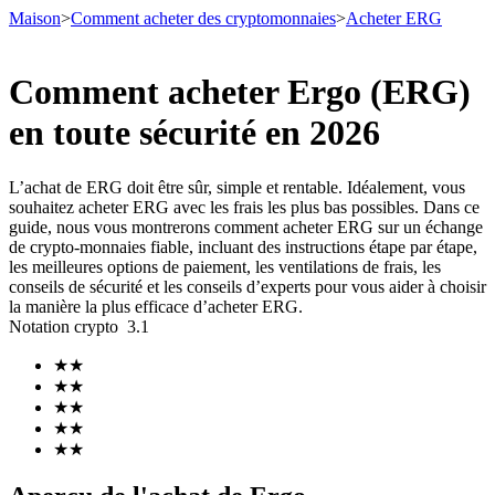
Maison
>
Comment acheter des cryptomonnaies
>
Acheter ERG
Comment acheter Ergo (ERG)
en toute sécurité en 2026
Contrats à terme
L’achat de ERG doit être sûr, simple et rentable. Idéalement, vous
souhaitez acheter ERG avec les frais les plus bas possibles. Dans ce
guide, nous vous montrerons comment acheter ERG sur un échange
de crypto-monnaies fiable, incluant des instructions étape par étape,
les meilleures options de paiement, les ventilations de frais, les
conseils de sécurité et les conseils d’experts pour vous aider à choisir
la manière la plus efficace d’acheter ERG.
Notation crypto
3.1
Futures USDT
★
★
★
★
Futures utilisant l'USDT comme garantie
★
★
★
★
★
★