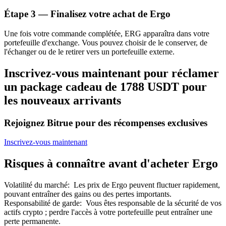
Bitrue
AI
Étape
3 —
Finalisez votre achat de Ergo
Une fois votre commande complétée, ERG apparaîtra dans votre
portefeuille d'exchange. Vous pouvez choisir de le conserver, de
l'échanger ou de le retirer vers un portefeuille externe.
Inscrivez-vous maintenant pour réclamer
un package cadeau de 1788 USDT pour
Partenaires Bitrue
les nouveaux arrivants
Rejoignez Bitrue pour des récompenses exclusives
Inscrivez-vous maintenant
Risques à connaître avant d'acheter Ergo
Volatilité du marché
:
Les prix de Ergo peuvent fluctuer rapidement,
pouvant entraîner des gains ou des pertes importants.
Affiliés Bitrue
Responsabilité de garde
:
Vous êtes responsable de la sécurité de vos
actifs crypto ; perdre l'accès à votre portefeuille peut entraîner une
Jusqu'à 65 % de commissions !
perte permanente.