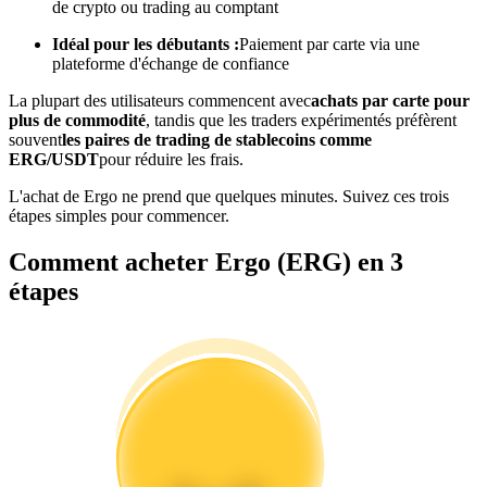
de crypto ou trading au comptant
Idéal pour les débutants :
Paiement par carte via une
Devenez un trader de copie
plateforme d'échange de confiance
Profitez du partage des bénéfices et des commissions de copy
La plupart des utilisateurs commencent avec
achats par carte pour
trading
plus de commodité
, tandis que les traders expérimentés préfèrent
souvent
les paires de trading de stablecoins comme
ERG/USDT
pour réduire les frais.
L'achat de Ergo ne prend que quelques minutes. Suivez ces trois
étapes simples pour commencer.
Comment acheter Ergo (ERG) en 3
étapes
Information
Analyse de mégadonnées, y compris des informations
commerciales, etc.