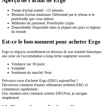
Aperçu de l'achat de Ergo
Temps d'achat estimé
:
~15 minutes
Montant d'achat minimum
:
Déterminé par le réseau et le
portefeuille que vous utilisez.
Méthodes de paiement
:
Portefeuille crypto
Futures COIN-M
Disponibilité
:
Disponible dans la plupart des pays et régions
du monde
Contrats à terme sur crypto-monnaie
Est-ce le bon moment pour acheter Ergo
TradFi
Ergo se négocie actuellement en dessous de son sommet historique,
une zone où l'accumulation à long terme augmente souvent.
Produits dérivés sur actions, forex, métaux précieux et matières
premières
Tendance sur 30 jours
:
Volatilité
:
Sentiment du marché
:
Peur
Prévoyez-vous d'acheter Ergo (ERG) aujourd'hui ?
Découvrez comment d'autres utilisateurs achètent ERG et
commencez rapidement :
Oui, montrez-moi comment acheter ERG
Non, je navigue
simplement