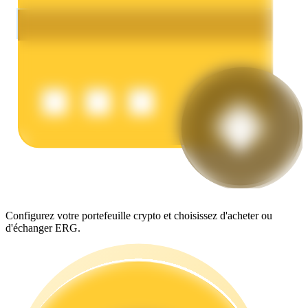
Gagner
Configurez votre portefeuille crypto et choisissez d'acheter ou
Cochon de puissance
d'échanger ERG.
Gagnez quotidiennement des récompenses compétitives