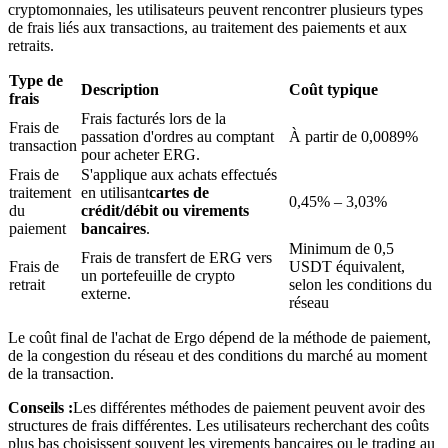
cryptomonnaies, les utilisateurs peuvent rencontrer plusieurs types
de frais liés aux transactions, au traitement des paiements et aux
retraits.
Type de
Description
Coût typique
frais
Frais facturés lors de la
Frais de
Blocages BTR
passation d'ordres au comptant
À partir de 0,0089%
transaction
pour acheter ERG.
Des investissements exclusifs pour les détenteurs de BTR
Frais de
S'applique aux achats effectués
traitement
en utilisant
cartes de
0,45% – 3,03%
du
crédit/débit ou virements
paiement
bancaires
.
Minimum de 0,5
Frais de transfert de ERG vers
Frais de
USDT équivalent,
un portefeuille de crypto
retrait
selon les conditions du
externe.
réseau
Le coût final de l'achat de Ergo dépend de la méthode de paiement,
de la congestion du réseau et des conditions du marché au moment
Prêts
de la transaction.
Service d'emprunt adossé à des cryptomonnaies
Conseils :
Les différentes méthodes de paiement peuvent avoir des
structures de frais différentes. Les utilisateurs recherchant des coûts
plus bas choisissent souvent les virements bancaires ou le trading au