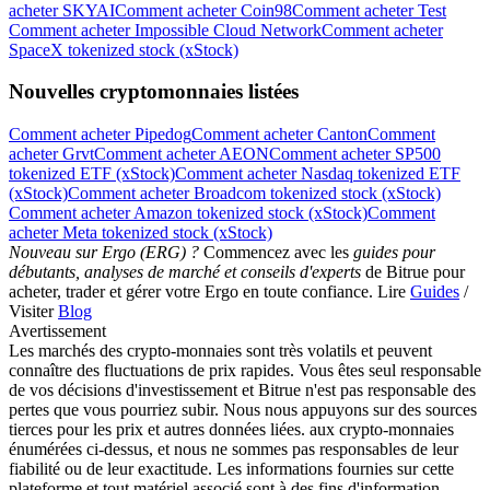
acheter SKYAI
Comment acheter Coin98
Comment acheter Test
Comment acheter Impossible Cloud Network
Comment acheter
SpaceX tokenized stock (xStock)
Nouvelles cryptomonnaies listées
Comment acheter Pipedog
Comment acheter Canton
Comment
acheter Grvt
Comment acheter AEON
Comment acheter SP500
tokenized ETF (xStock)
Comment acheter Nasdaq tokenized ETF
Télécharger
(xStock)
Comment acheter Broadcom tokenized stock (xStock)
l'application Bitrue
Comment acheter Amazon tokenized stock (xStock)
Comment
acheter Meta tokenized stock (xStock)
Nouveau sur Ergo (ERG) ?
Commencez avec les
guides pour
débutants, analyses de marché et conseils d'experts
de Bitrue pour
acheter, trader et gérer votre Ergo en toute confiance. Lire
Guides
/
Visiter
Blog
Avertissement
Les marchés des crypto-monnaies sont très volatils et peuvent
connaître des fluctuations de prix rapides. Vous êtes seul responsable
Français
de vos décisions d'investissement et Bitrue n'est pas responsable des
pertes que vous pourriez subir. Nous nous appuyons sur des sources
tierces pour les prix et autres données liées. aux crypto-monnaies
énumérées ci-dessus, et nous ne sommes pas responsables de leur
fiabilité ou de leur exactitude. Les informations fournies sur cette
plateforme et tout matériel associé sont à des fins d'information