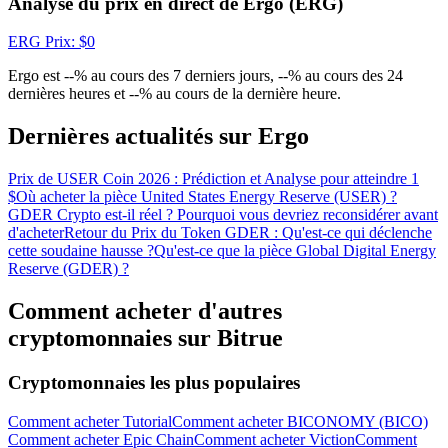
Analyse du prix en direct de Ergo (ERG)
Gagnez des prix et des récompenses exclusives
ERG
Prix
: $
0
Se connecter
S'inscrire
Ergo est --% au cours des 7 derniers jours, --% au cours des 24
dernières heures et --% au cours de la dernière heure.
Dernières actualités sur Ergo
Prix de USER Coin 2026 : Prédiction et Analyse pour atteindre 1
$
Où acheter la pièce United States Energy Reserve (USER) ?
GDER Crypto est-il réel ? Pourquoi vous devriez reconsidérer avant
d'acheter
Retour du Prix du Token GDER : Qu'est-ce qui déclenche
Se connecter
S'inscrire
cette soudaine hausse ?
Qu'est-ce que la pièce Global Digital Energy
Reserve (GDER) ?
Comment acheter d'autres
cryptomonnaies sur Bitrue
Cryptomonnaies les plus populaires
Centre de
Comment acheter Tutorial
Comment acheter BICONOMY (BICO)
Comment acheter Epic Chain
Comment acheter Viction
Comment
récompenses