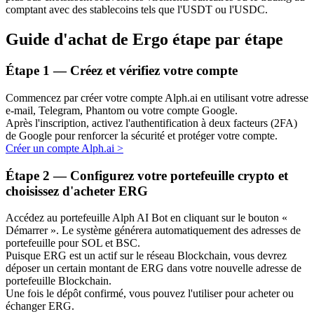
comptant avec des stablecoins tels que l'USDT ou l'USDC.
Guide d'achat de Ergo étape par étape
Étape
1 —
Créez et vérifiez votre compte
Commencez par créer votre compte Alph.ai en utilisant votre adresse
e-mail, Telegram, Phantom ou votre compte Google.
Investissement automobile
Après l'inscription, activez l'authentification à deux facteurs (2FA)
de Google pour renforcer la sécurité et protéger votre compte.
Obtenez des bénéfices à long terme et des intérêts flexibles
Créer un compte Alph.ai
>
Étape
2 —
Configurez votre portefeuille crypto et
choisissez d'acheter ERG
Accédez au portefeuille Alph AI Bot en cliquant sur le bouton «
Démarrer ». Le système générera automatiquement des adresses de
portefeuille pour SOL et BSC.
Puisque ERG est un actif sur le réseau Blockchain, vous devrez
déposer un certain montant de ERG dans votre nouvelle adresse de
portefeuille Blockchain.
Apprenez le Staking
Une fois le dépôt confirmé, vous pouvez l'utiliser pour acheter ou
Découvrez comment gagner un revenu passif
échanger ERG.