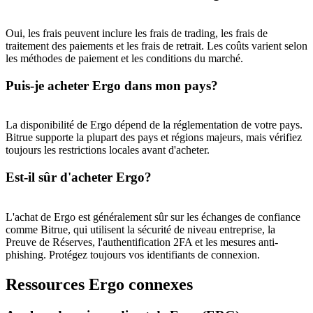
Oui, les frais peuvent inclure les frais de trading, les frais de
traitement des paiements et les frais de retrait. Les coûts varient selon
USDT New User Exclusive 10% APR
les méthodes de paiement et les conditions du marché.
USDT Flexible Staking | Daily Rewards
Puis-je acheter Ergo dans mon pays?
La disponibilité de Ergo dépend de la réglementation de votre pays.
Bitrue supporte la plupart des pays et régions majeurs, mais vérifiez
BTC New User Exclusive: 6.5% APR
toujours les restrictions locales avant d'acheter.
BTC Flexible Staking | Daily Rewards
Est-il sûr d'acheter Ergo?
L'achat de Ergo est généralement sûr sur les échanges de confiance
comme Bitrue, qui utilisent la sécurité de niveau entreprise, la
Preuve de Réserves, l'authentification 2FA et les mesures anti-
phishing. Protégez toujours vos identifiants de connexion.
Ressources Ergo connexes
Plus d'événements