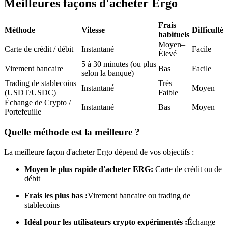
Meilleures façons d'acheter Ergo
Futures USDC
Frais
Futures utilisant l'USDC comme garantie
Méthode
Vitesse
Difficulté
habituels
Moyen–
Carte de crédit / débit
Instantané
Facile
Élevé
5 à 30 minutes (ou plus
Virement bancaire
Bas
Facile
selon la banque)
Trading de stablecoins
Très
Instantané
Moyen
(USDT/USDC)
Faible
Échange de Crypto /
Instantané
Bas
Moyen
Portefeuille
Quelle méthode est la meilleure ?
Copie de Trading
Rejoignez les meilleurs traders
La meilleure façon d'acheter Ergo dépend de vos objectifs :
Moyen le plus rapide d'acheter ERG:
Carte de crédit ou de
débit
Frais les plus bas :
Virement bancaire ou trading de
stablecoins
Idéal pour les utilisateurs crypto expérimentés :
Échange