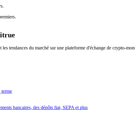
s.
rading
premiers.
itrue
 et les tendances du marché sur une plateforme d'échange de crypto-monn
les, etc.
g terme
rements bancaires, des dépôts fiat, SEPA et plus