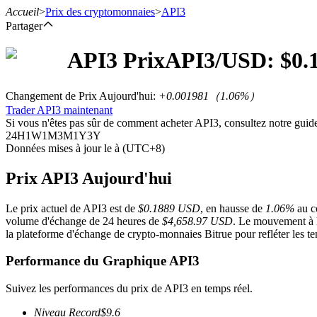
Accueil
>
Prix des cryptomonnaies
>
API3
Partager
API3
Prix
API3
/USD: $
0.
Contrats à terme
Changement de Prix Aujourd'hui
:
+0.001981
（
1.06
%）
Trader API3 maintenant
Si vous n'êtes pas sûr de comment acheter API3, consultez notre gui
24H
1W
1M
3M
1Y
3Y
Données mises à jour le à (UTC+8)
Prix API3 Aujourd'hui
Le prix actuel de API3 est de
$0.1889 USD
, en hausse de
1.06%
au co
Futures USDT
volume d'échange de 24 heures de
$4,658.97 USD
. Le mouvement à la
la plateforme d'échange de crypto-monnaies Bitrue pour refléter les te
Futures utilisant l'USDT comme garantie
Performance du Graphique API3
Suivez les performances du prix de API3 en temps réel.
Niveau Record
$
9.6