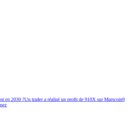
nt en 2030 ?
Un trader a réalisé un profit de 910X sur Marscoin
9
gnez