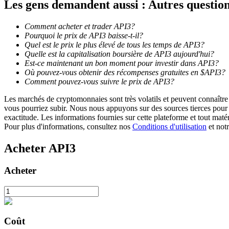
Les gens demandent aussi : Autres questio
Jalonnement
Comment acheter et trader API3?
Pourquoi le prix de API3 baisse-t-il?
Des rendements élevés et un accès instantané
Quel est le prix le plus élevé de tous les temps de API3?
Quelle est la capitalisation boursière de API3 aujourd'hui?
Est-ce maintenant un bon moment pour investir dans API3?
Où pouvez-vous obtenir des récompenses gratuites en $API3?
Comment pouvez-vous suivre le prix de API3?
Les marchés de cryptomonnaies sont très volatils et peuvent connaître 
vous pourriez subir. Nous nous appuyons sur des sources tierces pour l
exactitude. Les informations fournies sur cette plateforme et tout mat
Pour plus d'informations, consultez nos
Conditions d'utilisation
et not
Launchpool
Acheter
API3
Staking flexible pour gagner des jetons populaires
Acheter
Coût