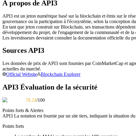
À propos de API3
Futures utilisant l'USDC comme garantie
API3 est un jeton numérique basé sur la blockchain et émis sur le réseau 
gouvernance ou la participation à l'écosystème, selon la conception du
En tant que jeton construit sur Blockchain, ses transactions dépende
développement du projet, de l'engagement de la communauté et de la
Les investisseurs devraient consulter la documentation officielle du 
Sources API3
Les données de prix de API3 sont fournies par CoinMarketCap et agrégé
Copie de Trading
actuelles du marché.
Official Website
Blockchain Explorer
Rejoignez les meilleurs traders
API3 Évaluation de la sécurité
78.24
/100
Points forts & Alertes
API3
La notation est fournie par un site tiers, indiquant la situation d
Points forts