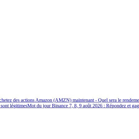
hetez des actions Amazon (AMZN) maintenant - Quel sera le rendeme
 sont légitimes
Mot du jour Binance 7, 8, 9 août 2026 : Répondez et ga