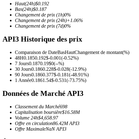
Haut
(24h)
$
0.192
Bas
(24h)
$
0.187
Changement de prix
(1h)
0
%
Changement de prix
(24h)
+
1.06
%
Changement de prix
(7d)
0
%
Futures COIN-M
API3 Historique des prix
Contrats à terme sur crypto-monnaie
Comparaison de Date
Bas
Haut
Changement de montant
(%)
48H
0.185
0.192
$
-0.001
(
-0.52
%)
TradFi
7 Jours
0.187
0.19
$
0
(
--
%)
30 Jours
0.186
0.228
$
-0.028
(
-12.9
%)
Produits dérivés sur actions, forex, métaux précieux et matières
90 Jours
0.186
0.377
$
-0.181
(
-48.91
%)
1 Année
0.186
1.54
$
-0.531
(
-73.75
%)
Données de Marché API3
Classement du Marché
698
Capitalisation boursière
$
16.58M
Volume 24h
$
4,658.97
Offre en circulation
86.42M
API3
Offre Maximale
NaN
API3
Futures USDC