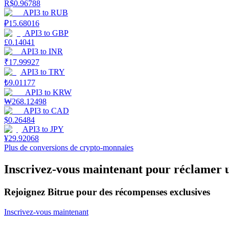
R$
0.96788
API3
to
RUB
Gagner
₽
15.68016
API3
to
GBP
£
0.14041
API3
to
INR
₹
17.99927
API3
to
TRY
₺
9.01177
API3
to
KRW
₩
268.12498
API3
to
CAD
$
0.26484
Cochon de puissance
API3
to
JPY
¥
29.92068
Gagnez quotidiennement des récompenses compétitives
Plus de conversions de crypto-monnaies
Inscrivez-vous maintenant pour réclamer 
Rejoignez Bitrue pour des récompenses exclusives
Inscrivez-vous maintenant