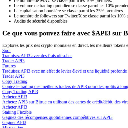
Le nombre de MAU se classe parmi les 10% premiers.
Devenez un trader de copie
Le volume de trading quotidien se classe parmi les 10% premier
La capitalisation boursière se classe parmi les 25% premières.
Profitez du partage des bénéfices et des commissions de copy t
Le nombre de followers sur Twitter/X se classe parmi les 10% 
Audits de sécurité disponibles
Ce que vous pouvez faire avec $API3 sur B
Explorez les prix des crypto-monnaies en direct, les meilleurs tokens
Spot
Traduisez API3 avec des frais ultra-bas
Trader API3
Futures
Traduisez API3 avec un effet de levier élevé et une liquidité profonde
Information
Trader API3
Copy Trading
Analyse de mégadonnées, y compris des informations commercia
Copiez le trading des meilleurs traders de API3 pour des profits à lon
Copy Trading API3
Acheter API3
Achetez API3 sur Bitrue en utilisant des cartes de crédit/débit, des vi
Acheter API3
Staking Flexible
Gagnez des récompenses quotidiennes compétitives sur API3
Gagner API3
Mise en jeu