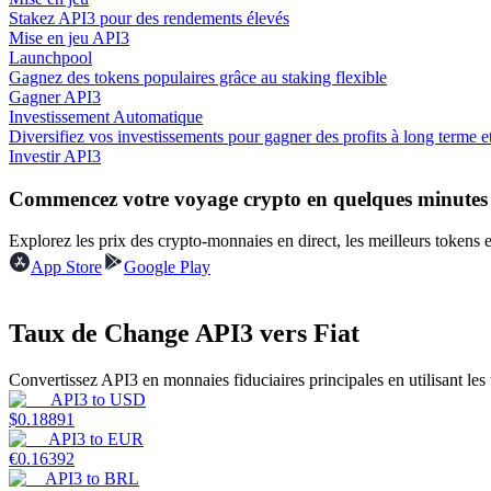
Stakez API3 pour des rendements élevés
Mise en jeu API3
Guide
Launchpool
Gagnez des tokens populaires grâce au staking flexible
Guide de démarrage des contrats à terme
Gagner API3
Investissement Automatique
Diversifiez vos investissements pour gagner des profits à long terme et 
Investir API3
Commencez votre voyage crypto en quelques minutes
Explorez les prix des crypto-monnaies en direct, les meilleurs tokens
App Store
Google Play
Stratégies de trading
Taux de Change API3 vers Fiat
Apprenez à rester rentable
Convertissez API3 en monnaies fiduciaires principales en utilisant les
API3
to
USD
$
0.18891
API3
to
EUR
€
0.16392
API3
to
BRL