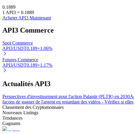
0.1889
1
API3
=
0.1889
Acheter API3 Maintenant
Blocages BTR
API3
Commerce
Des investissements exclusifs pour les détenteurs de BTR
Spot Commerce
API3/USDT
0.189
+
1.06
%
Futures Commerce
API3/USDT
0.189
+
1.17
%
Actualités API3
Prêts
Perspectives d'investissement pour l'action Palantir (PLTR) en 2030
Ac
Service d'emprunt adossé à des cryptomonnaies
façons de gagner de l'argent en regardant des vidéos - Vérifiez si elles
Classement des Cryptomonnaies
Nouveaux Listings
Tendances
Gagnants