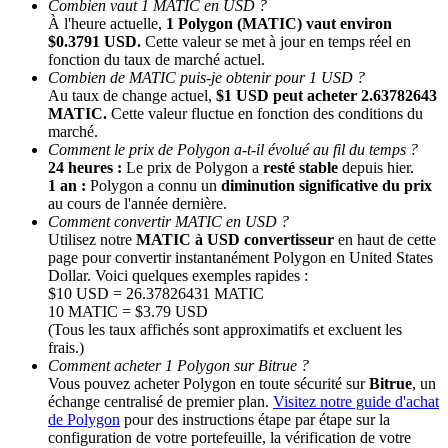
Combien vaut 1 MATIC en USD ?
À l'heure actuelle,
1 Polygon (MATIC) vaut environ
$0.3791 USD.
Cette valeur se met à jour en temps réel en
fonction du taux de marché actuel.
Combien de MATIC puis-je obtenir pour 1 USD ?
Au taux de change actuel,
$1 USD peut acheter 2.63782643
MATIC.
Cette valeur fluctue en fonction des conditions du
marché.
Comment le prix de Polygon a-t-il évolué au fil du temps ?
24 heures :
Le prix de Polygon a
resté stable
depuis hier.
1 an :
Polygon a connu un
diminution significative du prix
Parrainage
au cours de l'année dernière.
Invitez un ami pour recevoir des récompenses en espèces
Comment convertir MATIC en USD ?
Utilisez notre
MATIC à USD convertisseur
en haut de cette
BTC Welcome Rewards
page pour convertir instantanément Polygon en United States
Dollar. Voici quelques exemples rapides :
$10 USD = 26.37826431 MATIC
10 MATIC = $3.79 USD
(Tous les taux affichés sont approximatifs et excluent les
frais.)
Comment acheter 1 Polygon sur Bitrue ?
Vous pouvez acheter Polygon en toute sécurité sur
Bitrue
, un
échange centralisé de premier plan.
Visitez notre guide d'achat
de Polygon
pour des instructions étape par étape sur la
configuration de votre portefeuille, la vérification de votre