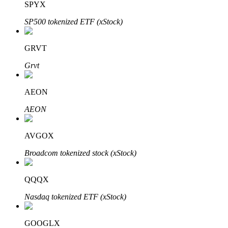
SPYX
SP500 tokenized ETF (xStock)
GRVT
Grvt
Investissement automobile
AEON
Obtenez des bénéfices à long terme et des intérêts flexibles
AEON
AVGOX
Broadcom tokenized stock (xStock)
QQQX
Nasdaq tokenized ETF (xStock)
Apprenez le Staking
Découvrez comment gagner un revenu passif
GOOGLX