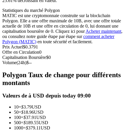
25.61% décroissant en valeur.
Futures USDC
Statistiques du marché Polygon
MATIC est une cryptomonnaie construite sur la blockchain
Futures utilisant l'USDC comme garantie
Polygon. Elle a une offre maximale de 10B, avec une offre totale
actuelle de 10B et une offre en circulation de 0, lui donnant une
capitalisation boursière de 0. Cliquez ici pour
Acheter maintenant
,
ou consultez notre guide étape par étape sur
comment acheter
Polygon (MATIC)
en toute sécurité et facilement.
Prix Actuel
$
0.3791
Offre en Circulation
0
Capitalisation Boursière
$
0
Volume(24h)
$
--
Polygon Taux de change pour différents
Copie de Trading
montants
Rejoignez les meilleurs traders
Valeurs de à USD depuis today 09:00
10
=
$
3.79
USD
50
=
$
18.96
USD
100
=
$
37.91
USD
500
=
$
189.55
USD
1000
=
$
379.11
USD