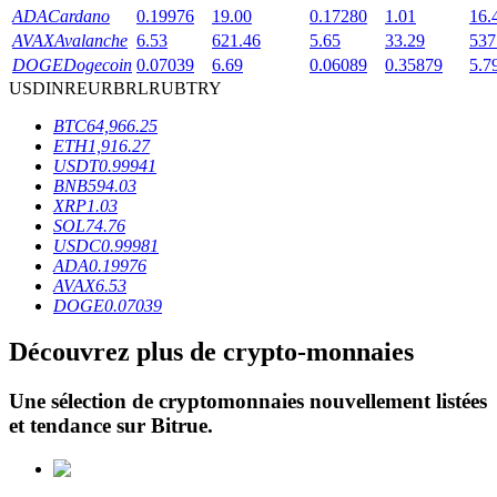
ADA
Cardano
0.19976
19.00
0.17280
1.01
16.
AVAX
Avalanche
6.53
621.46
5.65
33.29
537
DOGE
Dogecoin
0.07039
6.69
0.06089
0.35879
5.7
USD
INR
EUR
BRL
RUB
TRY
BTC
64,966.25
ETH
1,916.27
Blocages BTR
USDT
0.99941
BNB
594.03
Des investissements exclusifs pour les détenteurs de BTR
XRP
1.03
SOL
74.76
USDC
0.99981
ADA
0.19976
AVAX
6.53
DOGE
0.07039
Découvrez plus de crypto-monnaies
Une sélection de cryptomonnaies nouvellement listées
Prêts
et tendance sur
Bitrue
.
Service d'emprunt adossé à des cryptomonnaies