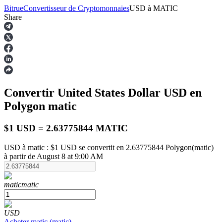
Bitrue
Convertisseur de Cryptomonnaies
USD
à
MATIC
Share
Contrats à terme
Convertir United States Dollar
USD
en
Polygon
matic
$1 USD = 2.63775844 MATIC
USD à matic : $1 USD se convertit en 2.63775844 Polygon(matic)
à partir de August 8 at 9:00 AM
Futures USDT
Futures utilisant l'USDT comme garantie
matic
matic
USD
Acheter
matic
(
matic
)