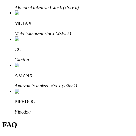
Bitrue
AI
Alphabet tokenized stock (xStock)
METAX
Meta tokenized stock (xStock)
CC
Partenaires Bitrue
Canton
AMZNX
Amazon tokenized stock (xStock)
PIPEDOG
Pipedog
Affiliés Bitrue
FAQ
Jusqu'à 65 % de commissions !