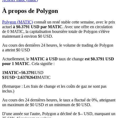
À propos de Polygon
Polygon (MATIC)
connaît un resté stable cette semaine, avec le prix
actuel
à $0.3791 USD par MATIC
. Avec une offre en circulation
Futures COIN-M
de 0 MATIC, la capitalisation boursière totale de Polygon s'élève
maintenant à environ $0 USD.
Contrats à terme sur crypto-monnaie
Au cours des dernières 24 heures, le volume de trading de Polygon
a atteint $0 USD
TradFi
Actuellement, le
MATIC à USD
taux de change
est $0.3791 USD
pour 1 MATIC
. Cela signifie :
Produits dérivés sur actions, forex, métaux précieux et matières
premières
1
MATIC
=
$
0.3791
USD
$
1
USD
=
2.63782643
MATIC
(Remarque : Les frais de change et les coûts de gaz ne sont pas
inclus.)
Au cours des 24 dernières heures, le taux a fluctué de 0%, atteignant
un maximum de $0 USD et un minimum de $0 USD.
D'une année sur l'autre, Polygon a décliné de $-- USD, marquant un