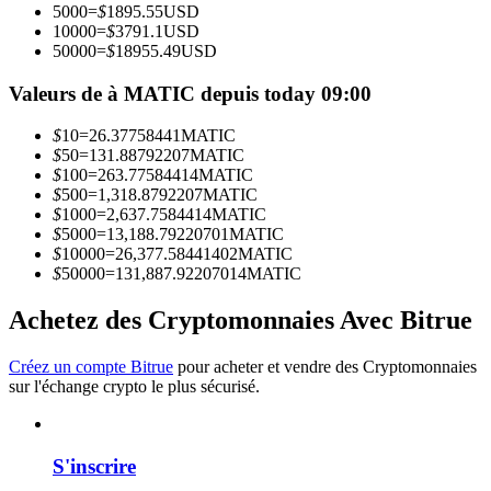
5000
=
$
1895.55
USD
10000
=
$
3791.1
USD
50000
=
$
18955.49
USD
Devenez un trader de copie
Valeurs de à MATIC depuis today 09:00
Profitez du partage des bénéfices et des commissions de copy
trading
$
10
=
26.37758441
MATIC
$
50
=
131.88792207
MATIC
$
100
=
263.77584414
MATIC
$
500
=
1,318.8792207
MATIC
$
1000
=
2,637.7584414
MATIC
$
5000
=
13,188.79220701
MATIC
$
10000
=
26,377.58441402
MATIC
$
50000
=
131,887.92207014
MATIC
Achetez des Cryptomonnaies Avec Bitrue
Information
Créez un compte Bitrue
pour acheter et vendre des Cryptomonnaies
Analyse de mégadonnées, y compris des informations
sur l'échange crypto le plus sécurisé.
commerciales, etc.
S'inscrire