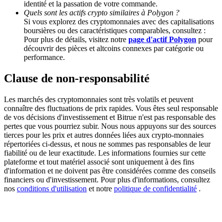
identité et la passation de votre commande.
Quels sont les actifs crypto similaires à Polygon ?
Si vous explorez des cryptomonnaies avec des capitalisations
BTC Welcome Rewards
boursières ou des caractéristiques comparables, consultez :
Pour plus de détails, visitez notre
page d'actif Polygon
pour
Deposit & Trade BTC to Share 25000 USDT prize pool!
découvrir des pièces et altcoins connexes par catégorie ou
performance.
Clause de non-responsabilité
Deposit CASHCAT & Win
Share 500000 CASHCAT prize pool
Les marchés des cryptomonnaies sont très volatils et peuvent
connaître des fluctuations de prix rapides. Vous êtes seul responsable
de vos décisions d'investissement et Bitrue n'est pas responsable des
pertes que vous pourriez subir. Nous nous appuyons sur des sources
tierces pour les prix et autres données liées aux crypto-monnaies
Exclusive for BitMart Users
répertoriées ci-dessus, et nous ne sommes pas responsables de leur
fiabilité ou de leur exactitude. Les informations fournies sur cette
Register & Trade to Win 500,000 USDT
plateforme et tout matériel associé sont uniquement à des fins
d'information et ne doivent pas être considérées comme des conseils
financiers ou d'investissement. Pour plus d'informations, consultez
nos
conditions d'utilisation
et notre
politique de confidentialité
.
Precious Metals Trading Carnival
Trade Gold & Silver · 33,333 USDT Bonus