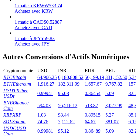
1
matic
à
KRW
₩
533.74
Achetez avec KRW
1
matic
à
CAD
$
0.52887
Achetez avec CAD
Jalonnement
1
matic
à
JPY
¥
59.83
Des rendements élevés et un accès instantané
Achetez avec JPY
Autres Conversions d'Actifs Numériques
Cryptomonnaie
USD
INR
EUR
BRL
RU
BTC
Bitcoin
64,966.25
6,180,808.52
56,199.19
331,152.50
5,3
ETH
Ethereum
1,916.27
182,311.99
1,657.67
9,767.82
157
USDT
Tether
0.99941
95.08
0.86454
5.09
82.
USDt
BNB
Binance
Launchpool
594.03
56,516.12
513.87
3,027.99
48,
Coin
XRP
XRP
1.03
98.44
0.89515
5.27
85.
Staking flexible pour gagner des jetons populaires
SOL
Solana
74.76
7,112.62
64.67
381.07
6,1
USDC
USD
0.99981
95.12
0.86489
5.09
82.
Coin