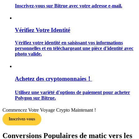
Inscrivez-vous sur Bitrue avec votre adresse e-mail.
Vérifiez Votre Identité
Guide
Vérifiez votre identité en saisissant vos informations
Guide de démarrage des contrats à terme
personnelles et en téléchargeant une pièce d'identité avec
photo valide.
Achetez des cryptomonnaies！
Utilisez une variété d'options de paiement pour acheter
Polygon sur Bitrue.
Stratégies de trading
Commencez Votre Voyage Crypto Maintenant !
Inscrivez-vous
Apprenez à rester rentable
Conversions Populaires de matic vers les