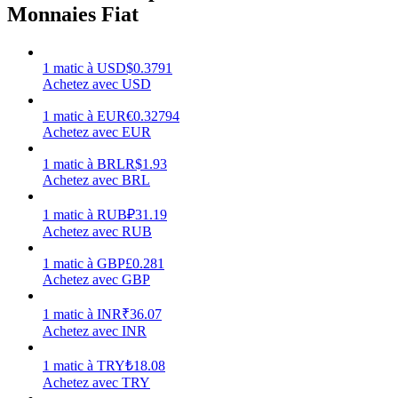
Monnaies Fiat
1
matic
à
USD
$
0.3791
Achetez avec USD
Gagner
1
matic
à
EUR
€
0.32794
Achetez avec EUR
1
matic
à
BRL
R$
1.93
Achetez avec BRL
1
matic
à
RUB
₽
31.19
Achetez avec RUB
1
matic
à
GBP
£
0.281
Achetez avec GBP
Cochon de puissance
Gagnez quotidiennement des récompenses compétitives
1
matic
à
INR
₹
36.07
Achetez avec INR
1
matic
à
TRY
₺
18.08
Achetez avec TRY