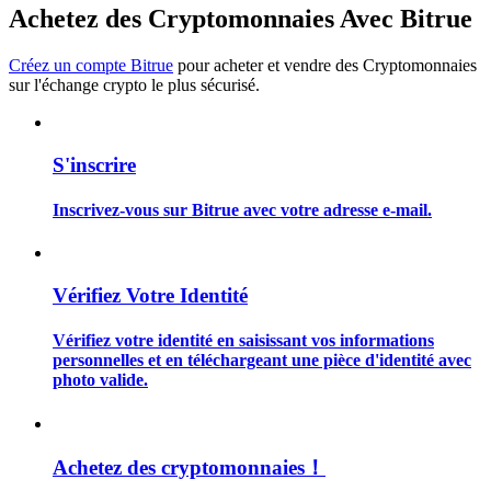
Achetez des Cryptomonnaies Avec Bitrue
Créez un compte Bitrue
pour acheter et vendre des Cryptomonnaies
sur l'échange crypto le plus sécurisé.
Guide
S'inscrire
Guide de démarrage des contrats à terme
Inscrivez-vous sur Bitrue avec votre adresse e-mail.
Vérifiez Votre Identité
Vérifiez votre identité en saisissant vos informations
personnelles et en téléchargeant une pièce d'identité avec
photo valide.
Stratégies de trading
Apprenez à rester rentable
Achetez des cryptomonnaies！