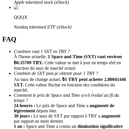
Apple tokenized stock (xStock)
QQQX
Nasdaq tokenized ETF (xStock)
FAQ
Combien vaut 1 SXT en TRY ?
Parrainage
À l'heure actuelle,
1 Space and Time (SXT) vaut environ
₺0.35709 TRY.
Cette valeur se met à jour en temps réel en
Invitez un ami pour recevoir des récompenses en espèces
fonction du taux de marché actuel.
Deposit CASHCAT & Win
Combien de SXT puis-je obtenir pour 1 TRY ?
Au taux de change actuel,
₺1 TRY peut acheter 2.80041446
SXT.
Cette valeur fluctue en fonction des conditions du
marché.
Comment le prix de Space and Time a-t-il évolué au fil du
temps ?
24 heures :
Le prix de Space and Time a
augmenté de
légèrement
depuis hier.
30 jours :
Le taux de SXT par rapport à TRY a
augmenté
par rapport au mois dernier.
1 an :
Space and Time a connu un
diminution significative