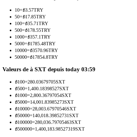
10
=
₺
3.57
TRY
Devenez un trader de copie
50
=
₺
17.85
TRY
100
=
₺
35.71
TRY
Profitez du partage des bénéfices et des commissions de copy
500
=
₺
178.55
TRY
trading
1000
=
₺
357.1
TRY
5000
=
₺
1785.48
TRY
10000
=
₺
3570.96
TRY
50000
=
₺
17854.8
TRY
Valeurs de à SXT depuis today 03:59
₺
100
=
280.03679705
SXT
₺
500
=
1,400.18398527
SXT
Information
₺
1000
=
2,800.36797054
SXT
₺
5000
=
14,001.83985273
SXT
Analyse de mégadonnées, y compris des informations
₺
10000
=
28,003.67970546
SXT
commerciales, etc.
₺
50000
=
140,018.39852731
SXT
₺
100000
=
280,036.79705463
SXT
₺
500000
=
1,400,183.98527319
SXT