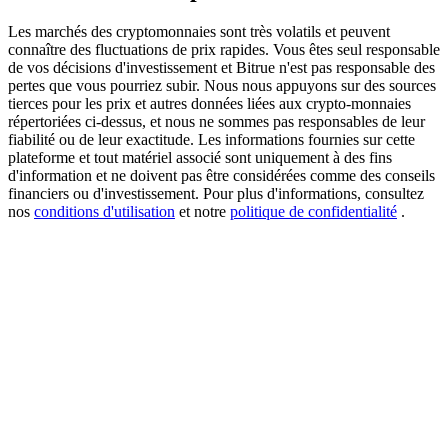
Les marchés des cryptomonnaies sont très volatils et peuvent
connaître des fluctuations de prix rapides. Vous êtes seul responsable
de vos décisions d'investissement et Bitrue n'est pas responsable des
New Listing Futures Fest
pertes que vous pourriez subir. Nous nous appuyons sur des sources
tierces pour les prix et autres données liées aux crypto-monnaies
Trade New Futures, Win 200,000 USDT
répertoriées ci-dessus, et nous ne sommes pas responsables de leur
fiabilité ou de leur exactitude. Les informations fournies sur cette
plateforme et tout matériel associé sont uniquement à des fins
d'information et ne doivent pas être considérées comme des conseils
financiers ou d'investissement. Pour plus d'informations, consultez
Crypto World Cup 2026: Grand Finale
nos
conditions d'utilisation
et notre
politique de confidentialité
.
77,777+3k Rewards
Plus d'événements