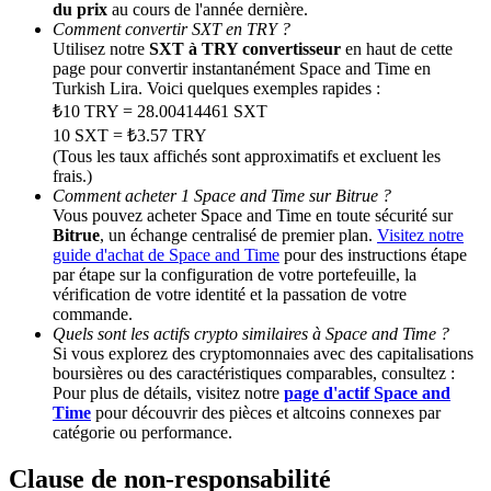
du prix
au cours de l'année dernière.
Comment convertir SXT en TRY ?
Utilisez notre
SXT à TRY convertisseur
en haut de cette
Deposit CASHCAT & Win
page pour convertir instantanément Space and Time en
Share 500000 CASHCAT prize pool
Turkish Lira. Voici quelques exemples rapides :
₺10 TRY = 28.00414461 SXT
10 SXT = ₺3.57 TRY
(Tous les taux affichés sont approximatifs et excluent les
frais.)
Exclusive for BitMart Users
Comment acheter 1 Space and Time sur Bitrue ?
Vous pouvez acheter Space and Time en toute sécurité sur
Register & Trade to Win 500,000 USDT
Bitrue
, un échange centralisé de premier plan.
Visitez notre
guide d'achat de Space and Time
pour des instructions étape
par étape sur la configuration de votre portefeuille, la
vérification de votre identité et la passation de votre
Precious Metals Trading Carnival
commande.
Quels sont les actifs crypto similaires à Space and Time ?
Trade Gold & Silver · 33,333 USDT Bonus
Si vous explorez des cryptomonnaies avec des capitalisations
boursières ou des caractéristiques comparables, consultez :
Pour plus de détails, visitez notre
page d'actif Space and
Time
pour découvrir des pièces et altcoins connexes par
catégorie ou performance.
USDT New User Exclusive 10% APR
Clause de non-responsabilité
USDT Flexible Staking | Daily Rewards