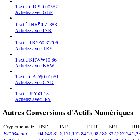
1
sxt
à
GBP
£
0.00557
Achetez avec GBP
1
sxt
à
INR
₹
0.71383
Achetez avec INR
Jalonnement
1
sxt
à
TRY
₺
0.35709
Des rendements élevés et un accès instantané
Achetez avec TRY
1
sxt
à
KRW
₩
10.66
Achetez avec KRW
1
sxt
à
CAD
$
0.01051
Achetez avec CAD
1
sxt
à
JPY
¥
1.18
Achetez avec JPY
Launchpool
Autres Conversions d'Actifs Numériques
Staking flexible pour gagner des jetons populaires
Cryptomonnaie
USD
INR
EUR
BRL
RU
BTC
Bitcoin
64,649.81
6,151,155.84
55,982.86
332,267.74
5,2