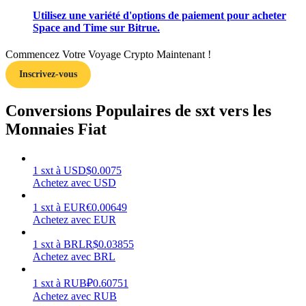
Utilisez une variété d'options de paiement pour acheter
Space and Time sur Bitrue.
Commencez Votre Voyage Crypto Maintenant !
Inscrivez-vous
Gagner
Conversions Populaires de sxt vers les
Monnaies Fiat
1
sxt
à
USD
$
0.0075
Achetez avec USD
1
sxt
à
EUR
€
0.00649
Cochon de puissance
Achetez avec EUR
Gagnez quotidiennement des récompenses compétitives
1
sxt
à
BRL
R$
0.03855
Achetez avec BRL
1
sxt
à
RUB
₽
0.60751
Achetez avec RUB