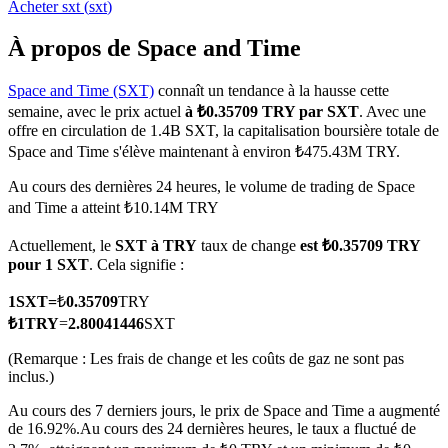
Acheter
sxt
(
sxt
)
À propos de Space and Time
Space and Time (SXT)
connaît un tendance à la hausse cette
Futures COIN-M
semaine, avec le prix actuel
à ₺0.35709 TRY par SXT
. Avec une
offre en circulation de 1.4B SXT, la capitalisation boursière totale de
Contrats à terme sur crypto-monnaie
Space and Time s'élève maintenant à environ ₺475.43M TRY.
Au cours des dernières 24 heures, le volume de trading de Space
and Time a atteint ₺10.14M TRY
TradFi
Actuellement, le
SXT à TRY
taux de change
est ₺0.35709 TRY
Produits dérivés sur actions, forex, métaux précieux et matières
pour 1 SXT
. Cela signifie :
premières
1
SXT
=
₺
0.35709
TRY
₺
1
TRY
=
2.80041446
SXT
(Remarque : Les frais de change et les coûts de gaz ne sont pas
inclus.)
Au cours des 7 derniers jours, le prix de Space and Time a augmenté
de 16.92%.
Au cours des 24 dernières heures, le taux a fluctué de