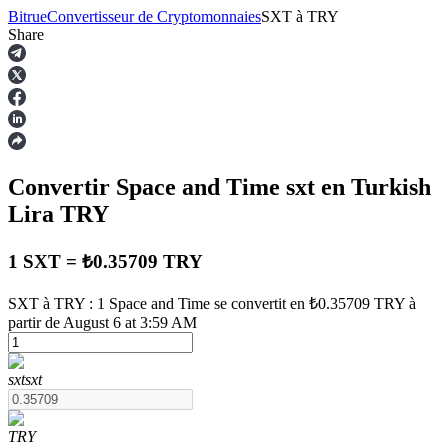
Bitrue
Convertisseur de Cryptomonnaies
SXT
à
TRY
Share
Contrats à terme
Convertir Space and Time
sxt
en Turkish
Lira
TRY
1 SXT = ₺0.35709 TRY
SXT à TRY : 1 Space and Time se convertit en ₺0.35709 TRY à
Futures USDT
partir de August 6 at 3:59 AM
Futures utilisant l'USDT comme garantie
sxt
sxt
TRY