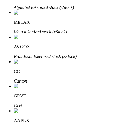
Bitrue
AI
Alphabet tokenized stock (xStock)
METAX
Meta tokenized stock (xStock)
AVGOX
Partenaires Bitrue
Broadcom tokenized stock (xStock)
CC
Canton
GRVT
Grvt
Affiliés Bitrue
AAPLX
Jusqu'à 65 % de commissions !