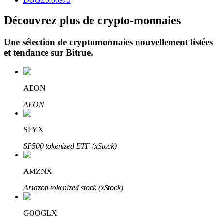
DOGE
0.06975
Découvrez plus de crypto-monnaies
Une sélection de cryptomonnaies nouvellement listées
et tendance sur
Bitrue
.
Investissement automobile
AEON
Obtenez des bénéfices à long terme et des intérêts flexibles
AEON
SPYX
SP500 tokenized ETF (xStock)
AMZNX
Amazon tokenized stock (xStock)
Apprenez le Staking
Découvrez comment gagner un revenu passif
GOOGLX