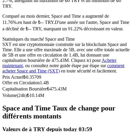
2.7%, atteignant un maximum de ₺0 TRY et un minimum de ₺0
TRY.
Futures USDC
Comparé au mois dernier, Space and Time a augmenté de
Futures utilisant l'USDC comme garantie
11.76%.en haut de ₺-- TRY.
D'une année sur l'autre, Space and Time
a décliné de ₺-- TRY, marquant un 91.22% décroissant en valeur.
Statistiques du marché Space and Time
SXT est une cryptomonnaie construite sur la blockchain Space and
Time. Elle a une offre maximale de 5B, avec une offre totale actuelle
de 5B et une offre en circulation de 1.4B, lui donnant une
capitalisation boursière de 475.43M. Cliquez ici pour
Acheter
maintenant
, ou consultez notre guide étape par étape sur
comment
acheter Space and Time (SXT)
en toute sécurité et facilement.
Copie de Trading
Prix Actuel
₺
0.35709
Offre en Circulation
1.4B
Rejoignez les meilleurs traders
Capitalisation Boursière
₺
475.43M
Volume(24h)
₺
10.14M
Space and Time Taux de change pour
différents montants
Valeurs de à TRY depuis today 03:59