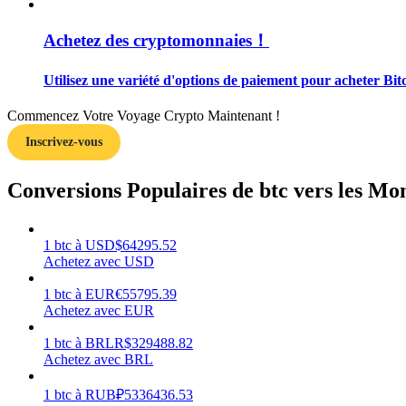
Achetez des cryptomonnaies！
Guide
Guide de démarrage des contrats à terme
Utilisez une variété d'options de paiement pour acheter Bitc
Commencez Votre Voyage Crypto Maintenant !
Inscrivez-vous
Conversions Populaires de btc vers les Mo
1
btc
à
USD
$
64295.52
Stratégies de trading
Achetez avec USD
Apprenez à rester rentable
1
btc
à
EUR
€
55795.39
Achetez avec EUR
1
btc
à
BRL
R$
329488.82
Achetez avec BRL
1
btc
à
RUB
₽
5336436.53