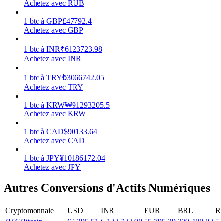
Achetez avec RUB
Gagner
1
btc
à
GBP
£
47792.4
Achetez avec GBP
1
btc
à
INR
₹
6123723.98
Achetez avec INR
1
btc
à
TRY
₺
3066742.05
Achetez avec TRY
1
btc
à
KRW
₩
91293205.5
Achetez avec KRW
Cochon de puissance
1
btc
à
CAD
$
90133.64
Gagnez quotidiennement des récompenses compétitives
Achetez avec CAD
1
btc
à
JPY
¥
10186172.04
Achetez avec JPY
Autres Conversions d'Actifs Numériques
Cryptomonnaie
USD
INR
EUR
BRL
R