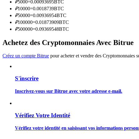
₽
5000
=
0.00093695
BTC
Devenez un trader de copie
₽
10000
=
0.0018739
BTC
Profitez du partage des bénéfices et des commissions de copy t
₽
50000
=
0.00936954
BTC
₽
100000
=
0.01873909
BTC
₽
500000
=
0.09369548
BTC
Achetez des Cryptomonnaies Avec Bitrue
Créez un compte Bitrue
pour acheter et vendre des Cryptomonnaies sur
S'inscrire
Information
Analyse de mégadonnées, y compris des informations commercia
Inscrivez-vous sur Bitrue avec votre adresse e-mail.
Vérifiez Votre Identité
Vérifiez votre identité en saisissant vos informations person