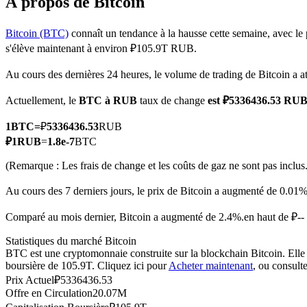
À propos de Bitcoin
Bitcoin (BTC)
connaît un tendance à la hausse cette semaine, avec le 
s'élève maintenant à environ ₽105.9T RUB.
Futures COIN-M
Au cours des dernières 24 heures, le volume de trading de Bitcoin a
Contrats à terme sur crypto-monnaie
Actuellement, le
BTC à RUB
taux de change
est ₽5336436.53 RU
1
BTC
=
₽
5336436.53
RUB
TradFi
₽
1
RUB
=
1.8e-7
BTC
Produits dérivés sur actions, forex, métaux précieux et matières
(Remarque : Les frais de change et les coûts de gaz ne sont pas inclus.
Au cours des 7 derniers jours, le prix de Bitcoin a augmenté de 0.01%
Comparé au mois dernier, Bitcoin a augmenté de 2.4%.en haut de ₽-
Statistiques du marché Bitcoin
BTC est une cryptomonnaie construite sur la blockchain Bitcoin. Elle 
boursière de 105.9T. Cliquez ici pour
Acheter maintenant
, ou consult
Prix Actuel
₽
5336436.53
Offre en Circulation
20.07M
Futures USDC