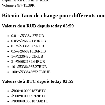
Capitalisation Boursière
₽
105.9T
Futures utilisant l'USDC comme garantie
Volume(24h)
₽
15.39K
Bitcoin Taux de change pour différents mo
Valeurs de à RUB depuis today 03:59
0.01
=
₽
53364.37
RUB
0.05
=
₽
266821.83
RUB
0.1
=
₽
533643.65
RUB
0.5
=
₽
2668218.26
RUB
Copie de Trading
1
=
₽
5336436.53
RUB
Rejoignez les meilleurs traders
5
=
₽
26682182.64
RUB
10
=
₽
53364365.27
RUB
100
=
₽
533643652.73
RUB
Valeurs de à BTC depuis today 03:59
₽
100
=
0.00001873
BTC
₽
500
=
0.00009369
BTC
₽
1000
=
0.00018739
BTC