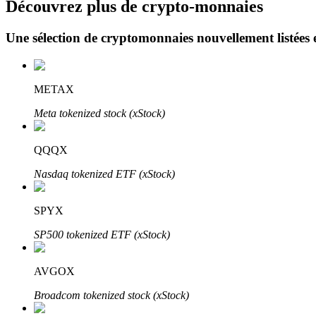
Découvrez plus de crypto-monnaies
Une sélection de cryptomonnaies nouvellement listées 
Blocages BTR
Des investissements exclusifs pour les détenteurs de BTR
METAX
Meta tokenized stock (xStock)
QQQX
Nasdaq tokenized ETF (xStock)
SPYX
Prêts
SP500 tokenized ETF (xStock)
Service d'emprunt adossé à des cryptomonnaies
AVGOX
Broadcom tokenized stock (xStock)