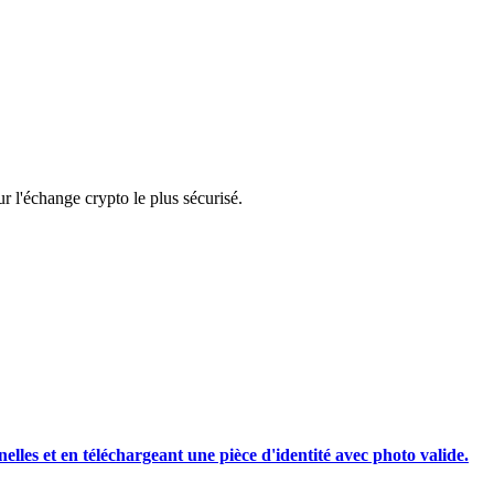
rading
 l'échange crypto le plus sécurisé.
les, etc.
nelles et en téléchargeant une pièce d'identité avec photo valide.