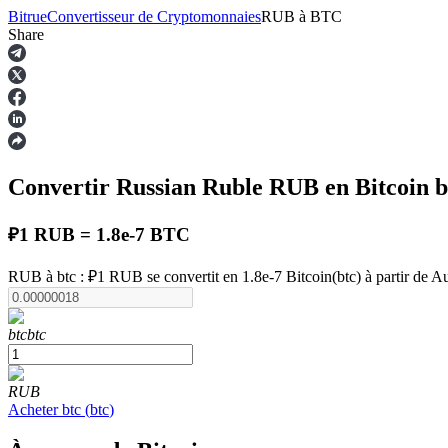
Bitrue
Convertisseur de Cryptomonnaies
RUB
à
BTC
Share
Contrats à terme
Convertir Russian Ruble
RUB
en Bitcoin
b
₽1 RUB = 1.8e-7 BTC
RUB à btc : ₽1 RUB se convertit en 1.8e-7 Bitcoin(btc) à partir de 
Futures USDT
btc
btc
Futures utilisant l'USDT comme garantie
RUB
Acheter
btc
(
btc
)