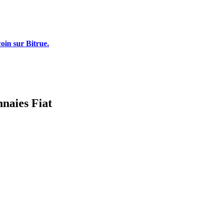
oin sur Bitrue.
nnaies Fiat