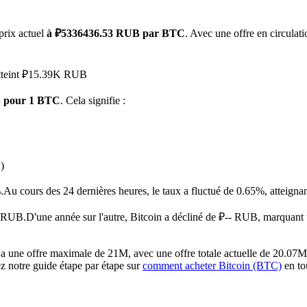
prix actuel
à ₽5336436.53 RUB par BTC
. Avec une offre en circulat
 atteint ₽15.39K RUB
B pour 1 BTC
. Cela signifie :
 premières
)
.
Au cours des 24 dernières heures, le taux a fluctué de 0.65%, att
- RUB.
D'une année sur l'autre, Bitcoin a décliné de ₽-- RUB, marquant
a une offre maximale de 21M, avec une offre totale actuelle de 20.07M e
ez notre guide étape par étape sur
comment acheter Bitcoin (BTC)
en tou