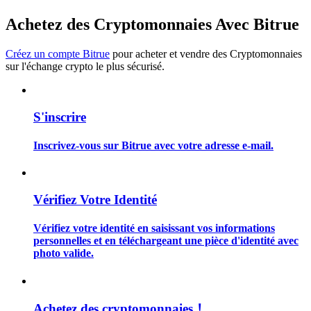
Achetez des Cryptomonnaies Avec Bitrue
Créez un compte Bitrue
pour acheter et vendre des Cryptomonnaies
sur l'échange crypto le plus sécurisé.
Guide
Guide de démarrage des contrats à terme
S'inscrire
Inscrivez-vous sur Bitrue avec votre adresse e-mail.
Vérifiez Votre Identité
Vérifiez votre identité en saisissant vos informations
personnelles et en téléchargeant une pièce d'identité avec
Stratégies de trading
photo valide.
Apprenez à rester rentable
Achetez des cryptomonnaies！