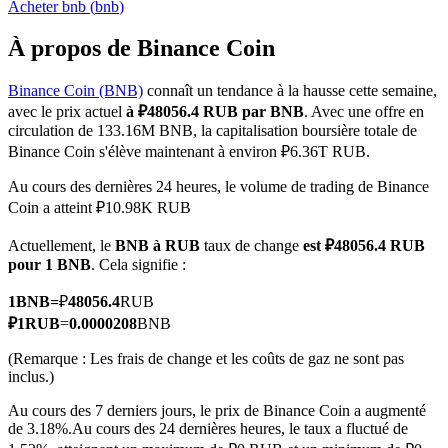
Acheter
bnb
(
bnb
)
À propos de Binance Coin
Binance Coin (BNB)
connaît un tendance à la hausse cette semaine,
Futures COIN-M
avec le prix actuel
à ₽48056.4 RUB par BNB
. Avec une offre en
circulation de 133.16M BNB, la capitalisation boursière totale de
Contrats à terme sur crypto-monnaie
Binance Coin s'élève maintenant à environ ₽6.36T RUB.
Au cours des dernières 24 heures, le volume de trading de Binance
Coin a atteint ₽10.98K RUB
TradFi
Actuellement, le
BNB à RUB
taux de change
est ₽48056.4 RUB
Produits dérivés sur actions, forex, métaux précieux et matières
pour 1 BNB
. Cela signifie :
premières
1
BNB
=
₽
48056.4
RUB
₽
1
RUB
=
0.0000208
BNB
(Remarque : Les frais de change et les coûts de gaz ne sont pas
inclus.)
Au cours des 7 derniers jours, le prix de Binance Coin a augmenté
de 3.18%.
Au cours des 24 dernières heures, le taux a fluctué de