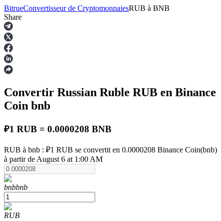
Bitrue
Convertisseur de Cryptomonnaies
RUB
à
BNB
Share
Contrats à terme
Convertir Russian Ruble
RUB
en Binance
Coin
bnb
₽1 RUB = 0.0000208 BNB
RUB à bnb : ₽1 RUB se convertit en 0.0000208 Binance Coin(bnb)
Futures USDT
à partir de August 6 at 1:00 AM
Futures utilisant l'USDT comme garantie
bnb
bnb
RUB