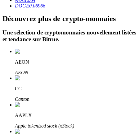
AVAX
6.64
DOGE
0.06966
Découvrez plus de crypto-monnaies
Une sélection de cryptomonnaies nouvellement listées
et tendance sur
Bitrue
.
Investissement automobile
Obtenez des bénéfices à long terme et des intérêts flexibles
AEON
AEON
CC
Canton
AAPLX
Apprenez le Staking
Apple tokenized stock (xStock)
Découvrez comment gagner un revenu passif