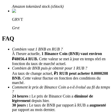
Amazon tokenized stock (xStock)
GRVT
Grvt
FAQ
Parrainage
Combien vaut 1 BNB en RUB ?
À l'heure actuelle,
1 Binance Coin (BNB) vaut environ
Invitez un ami pour recevoir des récompenses en espèces
₽48056.4 RUB.
Cette valeur se met à jour en temps réel en
Deposit CASHCAT & Win
fonction du taux de marché actuel.
Combien de BNB puis-je obtenir pour 1 RUB ?
Au taux de change actuel,
₽1 RUB peut acheter 0.0000208
BNB.
Cette valeur fluctue en fonction des conditions du
marché.
Comment le prix de Binance Coin a-t-il évolué au fil du temps
?
24 heures :
Le prix de Binance Coin a
diminué de
légèrement
depuis hier.
30 jours :
Le taux de BNB par rapport à RUB a
augmenté
par rapport au mois dernier.