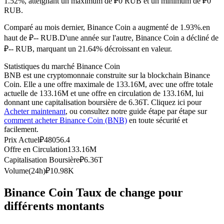
1.52%, atteignant un maximum de ₽0 RUB et un minimum de ₽0
RUB.
Futures USDC
Comparé au mois dernier, Binance Coin a augmenté de 1.93%.en
Futures utilisant l'USDC comme garantie
haut de ₽-- RUB.
D'une année sur l'autre, Binance Coin a décliné de
₽-- RUB, marquant un 21.64% décroissant en valeur.
Statistiques du marché Binance Coin
BNB est une cryptomonnaie construite sur la blockchain Binance
Coin. Elle a une offre maximale de 133.16M, avec une offre totale
actuelle de 133.16M et une offre en circulation de 133.16M, lui
donnant une capitalisation boursière de 6.36T. Cliquez ici pour
Acheter maintenant
, ou consultez notre guide étape par étape sur
comment acheter Binance Coin (BNB)
en toute sécurité et
facilement.
Copie de Trading
Prix Actuel
₽
48056.4
Rejoignez les meilleurs traders
Offre en Circulation
133.16M
Capitalisation Boursière
₽
6.36T
Volume(24h)
₽
10.98K
Binance Coin Taux de change pour
différents montants