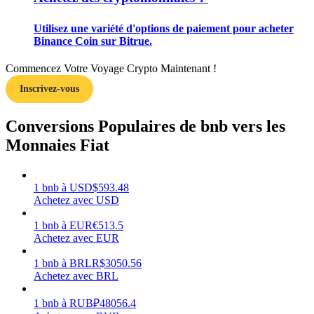
Utilisez une variété d'options de paiement pour acheter
Binance Coin sur Bitrue.
Commencez Votre Voyage Crypto Maintenant !
Gagner
Inscrivez-vous
Conversions Populaires de bnb vers les
Monnaies Fiat
1
bnb
à
USD
$
593.48
Achetez avec USD
Cochon de puissance
1
bnb
à
EUR
€
513.5
Achetez avec EUR
Gagnez quotidiennement des récompenses compétitives
1
bnb
à
BRL
R$
3050.56
Achetez avec BRL
1
bnb
à
RUB
₽
48056.4