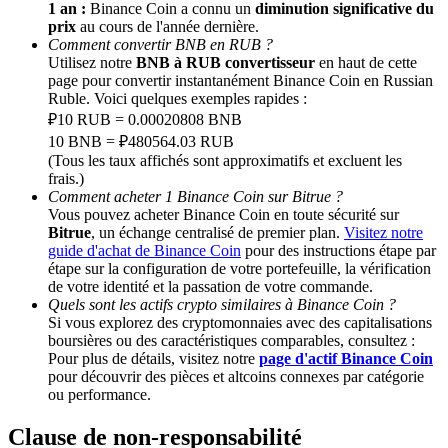
1 an :
Binance Coin a connu un
diminution significative du
prix
au cours de l'année dernière.
Comment convertir BNB en RUB ?
Deposit CASHCAT & Win
Utilisez notre
BNB à RUB convertisseur
en haut de cette
Share 500000 CASHCAT prize pool
page pour convertir instantanément Binance Coin en Russian
Ruble. Voici quelques exemples rapides :
₽10 RUB = 0.00020808 BNB
10 BNB = ₽480564.03 RUB
(Tous les taux affichés sont approximatifs et excluent les
Exclusive for BitMart Users
frais.)
Comment acheter 1 Binance Coin sur Bitrue ?
Register & Trade to Win 500,000 USDT
Vous pouvez acheter Binance Coin en toute sécurité sur
Bitrue
, un échange centralisé de premier plan.
Visitez notre
guide d'achat de Binance Coin
pour des instructions étape par
étape sur la configuration de votre portefeuille, la vérification
Precious Metals Trading Carnival
de votre identité et la passation de votre commande.
Quels sont les actifs crypto similaires à Binance Coin ?
Trade Gold & Silver · 33,333 USDT Bonus
Si vous explorez des cryptomonnaies avec des capitalisations
boursières ou des caractéristiques comparables, consultez :
Pour plus de détails, visitez notre
page d'actif Binance Coin
pour découvrir des pièces et altcoins connexes par catégorie
ou performance.
USDT New User Exclusive 10% APR
Clause de non-responsabilité
USDT Flexible Staking | Daily Rewards