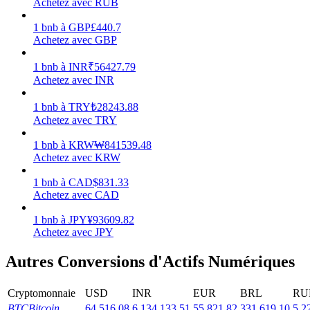
Achetez avec RUB
1
bnb
à
GBP
£
440.7
Achetez avec GBP
1
bnb
à
INR
₹
56427.79
Jalonnement
Achetez avec INR
Des rendements élevés et un accès instantané
1
bnb
à
TRY
₺
28243.88
Achetez avec TRY
1
bnb
à
KRW
₩
841539.48
Achetez avec KRW
1
bnb
à
CAD
$
831.33
Achetez avec CAD
1
bnb
à
JPY
¥
93609.82
Achetez avec JPY
Launchpool
Autres Conversions d'Actifs Numériques
Staking flexible pour gagner des jetons populaires
Cryptomonnaie
USD
INR
EUR
BRL
RU
BTC
Bitcoin
64,516.08
6,134,133.51
55,821.82
331,619.10
5,2