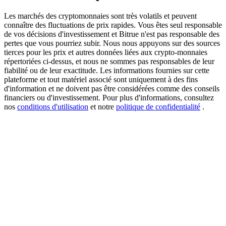
Les marchés des cryptomonnaies sont très volatils et peuvent
connaître des fluctuations de prix rapides. Vous êtes seul responsable
de vos décisions d'investissement et Bitrue n'est pas responsable des
New Listing Futures Fest
pertes que vous pourriez subir. Nous nous appuyons sur des sources
tierces pour les prix et autres données liées aux crypto-monnaies
Trade New Futures, Win 200,000 USDT
répertoriées ci-dessus, et nous ne sommes pas responsables de leur
fiabilité ou de leur exactitude. Les informations fournies sur cette
plateforme et tout matériel associé sont uniquement à des fins
d'information et ne doivent pas être considérées comme des conseils
financiers ou d'investissement. Pour plus d'informations, consultez
Crypto World Cup 2026: Grand Finale
nos
conditions d'utilisation
et notre
politique de confidentialité
.
77,777+3k Rewards
Plus d'événements