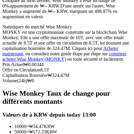
Comparé au mois dernier, Wise Monkey a resté inchangé de
0%.appartement de ₩-- KRW.
D'une année sur l'autre, Wise
Futures USDC
Monkey a augmenté de ₩-- KRW, marquant un 498.87% en
augmentant en valeur.
Futures utilisant l'USDC comme garantie
Statistiques du marché Wise Monkey
MONKY est une cryptomonnaie construite sur la blockchain Wise
Monkey. Elle a une offre maximale de 10T, avec une offre totale
actuelle de 8.5T et une offre en circulation de 8.5T, lui donnant une
capitalisation boursière de 324.47M. Cliquez ici pour
Acheter
maintenant
, ou consultez notre guide étape par étape sur
comment
acheter Wise Monkey (MONKY)
en toute sécurité et facilement.
Prix Actuel
₩
0.00344
Offre en Circulation
8.5T
Capitalisation Boursière
₩
324.47M
Copie de Trading
Volume(24h)
₩
0
Rejoignez les meilleurs traders
Wise Monkey Taux de change pour
différents montants
Valeurs de à KRW depuis today 13:00
10000
=
₩
34.47
KRW
50000
=
₩
172.33
KRW