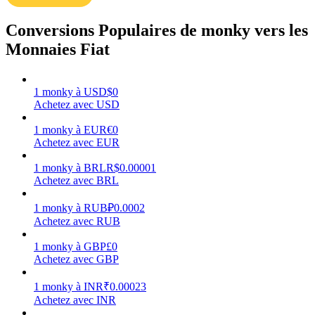
Conversions Populaires de monky vers les
Monnaies Fiat
Gagner
1
monky
à
USD
$
0
Achetez avec USD
1
monky
à
EUR
€
0
Achetez avec EUR
1
monky
à
BRL
R$
0.00001
Achetez avec BRL
1
monky
à
RUB
₽
0.0002
Achetez avec RUB
Cochon de puissance
1
monky
à
GBP
£
0
Gagnez quotidiennement des récompenses compétitives
Achetez avec GBP
1
monky
à
INR
₹
0.00023
Achetez avec INR