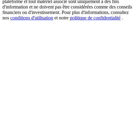
plateforme et tout matériel associé sont uniquement à des fins
d'information et ne doivent pas être considérées comme des conseils
financiers ou d'investissement. Pour plus d'informations, consultez
nos
conditions d'utilisation
et notre
politique de confidentialité
.
USDT New User Exclusive 10% APR
USDT Flexible Staking | Daily Rewards
BTC New User Exclusive: 6.5% APR
BTC Flexible Staking | Daily Rewards
Plus d'événements