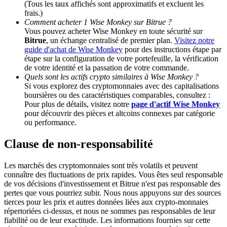
(Tous les taux affichés sont approximatifs et excluent les
frais.)
Comment acheter 1 Wise Monkey sur Bitrue ?
BTC Welcome Rewards
Vous pouvez acheter Wise Monkey en toute sécurité sur
Bitrue
, un échange centralisé de premier plan.
Visitez notre
Deposit & Trade BTC to Share 25000 USDT prize pool!
guide d'achat de Wise Monkey
pour des instructions étape par
étape sur la configuration de votre portefeuille, la vérification
de votre identité et la passation de votre commande.
Quels sont les actifs crypto similaires à Wise Monkey ?
Deposit CASHCAT & Win
Si vous explorez des cryptomonnaies avec des capitalisations
boursières ou des caractéristiques comparables, consultez :
Share 500000 CASHCAT prize pool
Pour plus de détails, visitez notre
page d'actif Wise Monkey
pour découvrir des pièces et altcoins connexes par catégorie
ou performance.
Clause de non-responsabilité
Exclusive for BitMart Users
Register & Trade to Win 500,000 USDT
Les marchés des cryptomonnaies sont très volatils et peuvent
connaître des fluctuations de prix rapides. Vous êtes seul responsable
de vos décisions d'investissement et Bitrue n'est pas responsable des
pertes que vous pourriez subir. Nous nous appuyons sur des sources
tierces pour les prix et autres données liées aux crypto-monnaies
Precious Metals Trading Carnival
répertoriées ci-dessus, et nous ne sommes pas responsables de leur
fiabilité ou de leur exactitude. Les informations fournies sur cette
Trade Gold & Silver · 33,333 USDT Bonus