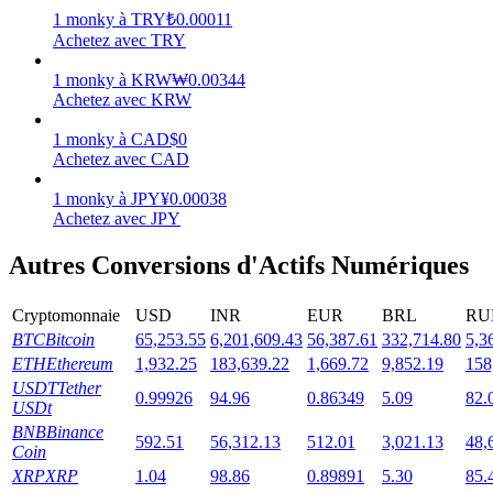
1
monky
à
TRY
₺
0.00011
Achetez avec TRY
1
monky
à
KRW
₩
0.00344
Achetez avec KRW
Jalonnement
1
monky
à
CAD
$
0
Des rendements élevés et un accès instantané
Achetez avec CAD
1
monky
à
JPY
¥
0.00038
Achetez avec JPY
Autres Conversions d'Actifs Numériques
Cryptomonnaie
USD
INR
EUR
BRL
RU
BTC
Bitcoin
65,253.55
6,201,609.43
56,387.61
332,714.80
5,3
ETH
Ethereum
1,932.25
183,639.22
1,669.72
9,852.19
158
Launchpool
USDT
Tether
0.99926
94.96
0.86349
5.09
82.
USDt
Staking flexible pour gagner des jetons populaires
BNB
Binance
592.51
56,312.13
512.01
3,021.13
48,
Coin
XRP
XRP
1.04
98.86
0.89891
5.30
85.