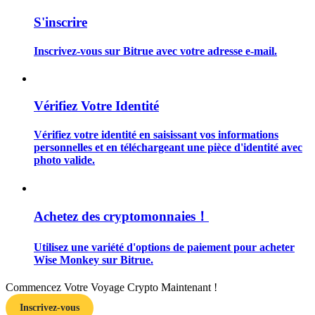
S'inscrire
Inscrivez-vous sur Bitrue avec votre adresse e-mail.
Guide
Vérifiez Votre Identité
Guide de démarrage des contrats à terme
Vérifiez votre identité en saisissant vos informations
personnelles et en téléchargeant une pièce d'identité avec
photo valide.
Achetez des cryptomonnaies！
Utilisez une variété d'options de paiement pour acheter
Stratégies de trading
Wise Monkey sur Bitrue.
Apprenez à rester rentable
Commencez Votre Voyage Crypto Maintenant !
Inscrivez-vous