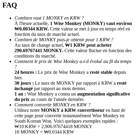
FAQ
Combien vaut 1 MONKY en KRW ?
À l'heure actuelle,
1 Wise Monkey (MONKY) vaut environ
₩0.00344 KRW.
Cette valeur se met à jour en temps réel en
fonction du taux de marché actuel.
Combien de MONKY puis-je obtenir pour 1 KRW ?
Au taux de change actuel,
₩1 KRW peut acheter
290.69767441 MONKY.
Cette valeur fluctue en fonction des
conditions du marché.
Parrainage
Comment le prix de Wise Monkey a-t-il évolué au fil du temps
Invitez un ami pour recevoir des récompenses en espèces
?
24 heures :
Le prix de Wise Monkey a
resté stable
depuis
BTC Welcome Rewards
hier.
30 jours :
Le taux de MONKY par rapport à KRW a
resté
inchangé
par rapport au mois dernier.
1 an :
Wise Monkey a connu un
augmentation significative
du prix
au cours de l'année dernière.
Comment convertir MONKY en KRW ?
Utilisez notre
MONKY à KRW convertisseur
en haut de
cette page pour convertir instantanément Wise Monkey en
South Korean Won. Voici quelques exemples rapides :
₩10 KRW = 2,906.97674418 MONKY
10 MONKY = ₩0.0344 KRW