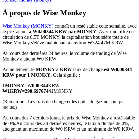
À propos de Wise Monkey
Wise Monkey (MONKY)
connaît un resté stable cette semaine, avec
le prix actuel
à ₩0.00344 KRW par MONKY
. Avec une offre en
Futures COIN-M
circulation de 8.5T MONKY, la capitalisation boursière totale de
Wise Monkey s'élève maintenant à environ ₩324.47M KRW.
Contrats à terme sur crypto-monnaie
Au cours des dernières 24 heures, le volume de trading de Wise
Monkey a atteint ₩0 KRW
TradFi
Actuellement, le
MONKY à KRW
taux de change
est ₩0.00344
KRW pour 1 MONKY
. Cela signifie :
Produits dérivés sur actions, forex, métaux précieux et matières
premières
1
MONKY
=
₩
0.00344
KRW
₩
1
KRW
=
290.69767441
MONKY
(Remarque : Les frais de change et les coûts de gaz ne sont pas
inclus.)
Au cours des 7 derniers jours, le prix de Wise Monkey a resté stable
de 0%.
Au cours des 24 dernières heures, le taux a fluctué de 0%,
atteignant un maximum de ₩0 KRW et un minimum de ₩0 KRW.