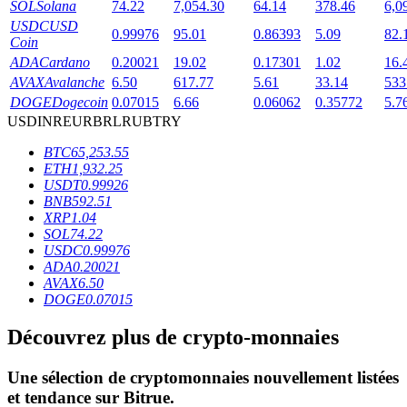
SOL
Solana
74.22
7,054.30
64.14
378.46
6,0
USDC
USD
0.99976
95.01
0.86393
5.09
82.
Coin
ADA
Cardano
0.20021
19.02
0.17301
1.02
16.
AVAX
Avalanche
6.50
617.77
5.61
33.14
533
DOGE
Dogecoin
0.07015
6.66
0.06062
0.35772
5.7
USD
INR
EUR
BRL
RUB
TRY
Blocages BTR
BTC
65,253.55
Des investissements exclusifs pour les détenteurs de BTR
ETH
1,932.25
USDT
0.99926
BNB
592.51
XRP
1.04
SOL
74.22
USDC
0.99976
ADA
0.20021
AVAX
6.50
DOGE
0.07015
Découvrez plus de crypto-monnaies
Prêts
Service d'emprunt adossé à des cryptomonnaies
Une sélection de cryptomonnaies nouvellement listées
et tendance sur
Bitrue
.