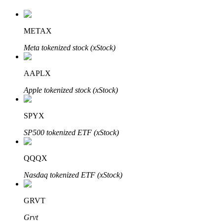
METAX
Meta tokenized stock (xStock)
AAPLX
Investissement automobile
Apple tokenized stock (xStock)
Obtenez des bénéfices à long terme et des intérêts flexibles
SPYX
SP500 tokenized ETF (xStock)
QQQX
Nasdaq tokenized ETF (xStock)
Apprenez le Staking
GRVT
Découvrez comment gagner un revenu passif
Grvt