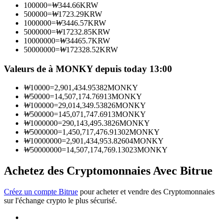
100000
=
₩
344.66
KRW
500000
=
₩
1723.29
KRW
1000000
=
₩
3446.57
KRW
Devenez un trader de copie
5000000
=
₩
17232.85
KRW
10000000
=
₩
34465.7
KRW
Profitez du partage des bénéfices et des commissions de copy
50000000
=
₩
172328.52
KRW
trading
Valeurs de à MONKY depuis today 13:00
₩
10000
=
2,901,434.95382
MONKY
₩
50000
=
14,507,174.76913
MONKY
₩
100000
=
29,014,349.53826
MONKY
₩
500000
=
145,071,747.6913
MONKY
₩
1000000
=
290,143,495.3826
MONKY
₩
5000000
=
1,450,717,476.91302
MONKY
₩
10000000
=
2,901,434,953.82604
MONKY
₩
50000000
=
14,507,174,769.13023
MONKY
Information
Analyse de mégadonnées, y compris des informations
Achetez des Cryptomonnaies Avec Bitrue
commerciales, etc.
Créez un compte Bitrue
pour acheter et vendre des Cryptomonnaies
sur l'échange crypto le plus sécurisé.