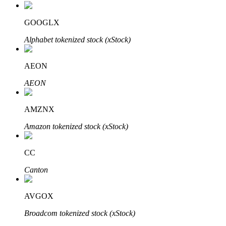
Bitrue
AI
GOOGLX
Alphabet tokenized stock (xStock)
AEON
AEON
Partenaires Bitrue
AMZNX
Amazon tokenized stock (xStock)
CC
Canton
AVGOX
Affiliés Bitrue
Broadcom tokenized stock (xStock)
Jusqu'à 65 % de commissions !