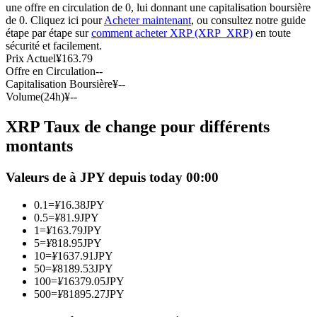
une offre en circulation de 0, lui donnant une capitalisation boursière
Futures USDC
de 0. Cliquez ici pour
Acheter maintenant
, ou consultez notre guide
étape par étape sur
comment acheter XRP (XRP_XRP)
en toute
Futures utilisant l'USDC comme garantie
sécurité et facilement.
Prix Actuel
¥
163.79
Offre en Circulation
--
Capitalisation Boursière
¥
--
Volume(24h)
¥
--
XRP Taux de change pour différents
montants
Valeurs de à JPY depuis today 00:00
Copie de Trading
0.1
=
¥
16.38
JPY
Rejoignez les meilleurs traders
0.5
=
¥
81.9
JPY
1
=
¥
163.79
JPY
5
=
¥
818.95
JPY
10
=
¥
1637.91
JPY
50
=
¥
8189.53
JPY
100
=
¥
16379.05
JPY
500
=
¥
81895.27
JPY