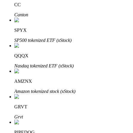
CC
Canton
SPYX
SP500 tokenized ETF (xStock)
Investissement automobile
QQQX
Obtenez des bénéfices à long terme et des intérêts flexibles
Nasdaq tokenized ETF (xStock)
AMZNX
Amazon tokenized stock (xStock)
GRVT
Grvt
Apprenez le Staking
Découvrez comment gagner un revenu passif
PIPEDOG