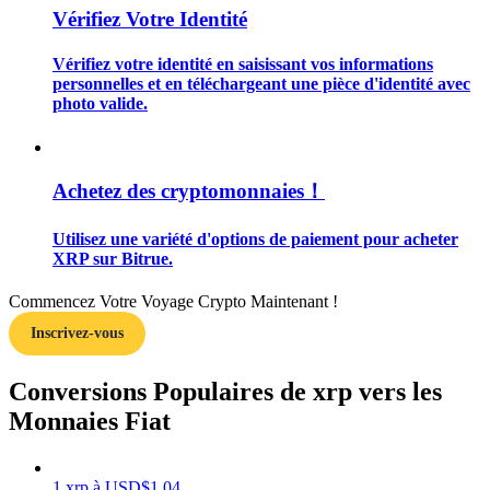
Vérifiez Votre Identité
Vérifiez votre identité en saisissant vos informations
personnelles et en téléchargeant une pièce d'identité avec
photo valide.
Guide
Guide de démarrage des contrats à terme
Achetez des cryptomonnaies！
Utilisez une variété d'options de paiement pour acheter
XRP sur Bitrue.
Commencez Votre Voyage Crypto Maintenant !
Inscrivez-vous
Conversions Populaires de xrp vers les
Stratégies de trading
Monnaies Fiat
Apprenez à rester rentable
1
xrp
à
USD
$
1.04