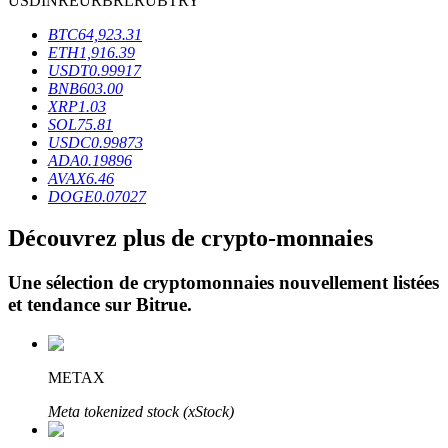
USD
INR
EUR
BRL
RUB
TRY
BTC
64,923.31
ETH
1,916.39
USDT
0.99917
BNB
603.00
XRP
1.03
SOL
75.81
Blocages BTR
USDC
0.99873
ADA
0.19896
Des investissements exclusifs pour les détenteurs de BTR
AVAX
6.46
DOGE
0.07027
Découvrez plus de crypto-monnaies
Une sélection de cryptomonnaies nouvellement listées
et tendance sur
Bitrue
.
Prêts
METAX
Service d'emprunt adossé à des cryptomonnaies
Meta tokenized stock (xStock)