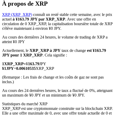
À propos de XRP
XRP (XRP_XRP)
connaît un resté stable cette semaine, avec le prix
actuel
à ¥163.79 JPY par XRP_XRP
. Avec une offre en
circulation de 0 XRP_XRP, la capitalisation boursière totale de XRP
Futures COIN-M
s'élève maintenant à environ ¥0 JPY.
Contrats à terme sur crypto-monnaie
Au cours des dernières 24 heures, le volume de trading de XRP a
atteint ¥0 JPY
Actuellement, le
XRP_XRP à JPY
taux de change
est ¥163.79
JPY pour 1 XRP_XRP
. Cela signifie :
TradFi
1
XRP_XRP
=
¥
163.79
JPY
Produits dérivés sur actions, forex, métaux précieux et matières
¥
1
JPY
=
0.00610535
XRP_XRP
premières
(Remarque : Les frais de change et les coûts de gaz ne sont pas
inclus.)
Au cours des 24 dernières heures, le taux a fluctué de 0%, atteignant
un maximum de ¥0 JPY et un minimum de ¥0 JPY.
Statistiques du marché XRP
XRP_XRP est une cryptomonnaie construite sur la blockchain XRP.
Elle a une offre maximale de 0, avec une offre totale actuelle de 0 et