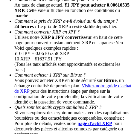
Au taux de change actuel,
¥1 JPY peut acheter 0.00610535
XRP.
Cette valeur fluctue en fonction des conditions du
marché.
Comment le prix de XRP a-t-il évolué au fil du temps ?
24 heures :
Le prix de XRP a
resté stable
depuis hier.
Comment convertir XRP en JPY ?
Utilisez notre
XRP à JPY convertisseur
en haut de cette
page pour convertir instantanément XRP en Japanese Yen.
Voici quelques exemples rapides :
¥10 JPY = 0.06105358 XRP
Parrainage
10 XRP = ¥1637.91 JPY
(Tous les taux affichés sont approximatifs et excluent les
Invitez un ami pour recevoir des récompenses en espèces
frais.)
Comment acheter 1 XRP sur Bitrue ?
BTC Welcome Rewards
Vous pouvez acheter XRP en toute sécurité sur
Bitrue
, un
échange centralisé de premier plan.
Visitez notre guide d'achat
de XRP
pour des instructions étape par étape sur la
configuration de votre portefeuille, la vérification de votre
identité et la passation de votre commande.
Quels sont les actifs crypto similaires à XRP ?
Si vous explorez des cryptomonnaies avec des capitalisations
boursières ou des caractéristiques comparables, consultez :
Pour plus de détails, visitez notre
page d'actif XRP
pour
découvrir des pièces et altcoins connexes par catégorie ou