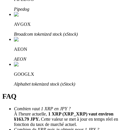
Bitrue
AI
Pipedog
AVGOX
Broadcom tokenized stock (xStock)
AEON
Partenaires Bitrue
AEON
GOOGLX
Alphabet tokenized stock (xStock)
FAQ
Combien vaut 1 XRP en JPY ?
À l'heure actuelle,
1 XRP (XRP_XRP) vaut environ
Affiliés Bitrue
¥163.79 JPY.
Cette valeur se met à jour en temps réel en
fonction du taux de marché actuel.
Jusqu'à 65 % de commissions !
Combien de XRP puis-je obtenir pour 1 JPY ?