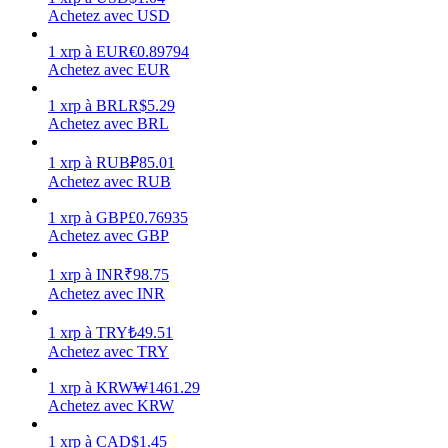
Achetez avec USD
1
xrp
à
EUR
€
0.89794
Achetez avec EUR
1
xrp
à
BRL
R$
5.29
Gagner
Achetez avec BRL
1
xrp
à
RUB
₽
85.01
Achetez avec RUB
1
xrp
à
GBP
£
0.76935
Achetez avec GBP
1
xrp
à
INR
₹
98.75
Achetez avec INR
Cochon de puissance
1
xrp
à
TRY
₺
49.51
Achetez avec TRY
Gagnez quotidiennement des récompenses compétitives
1
xrp
à
KRW
₩
1461.29
Achetez avec KRW
1
xrp
à
CAD
$
1.45