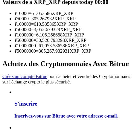
Valeurs de à XRP_XRP depuis today 00:00
¥
10000
=
61.053586
XRP_XRP
Devenez un trader de copie
¥
50000
=
305.267932
XRP_XRP
¥
100000
=
610.535865
XRP_XRP
Profitez du partage des bénéfices et des commissions de copy
¥
500000
=
3,052.679329
XRP_XRP
trading
¥
1000000
=
6,105.358658
XRP_XRP
¥
5000000
=
30,526.793293
XRP_XRP
¥
10000000
=
61,053.586586
XRP_XRP
¥
50000000
=
305,267.932931
XRP_XRP
Achetez des Cryptomonnaies Avec Bitrue
Créez un compte Bitrue
pour acheter et vendre des Cryptomonnaies
sur l'échange crypto le plus sécurisé.
Information
Analyse de mégadonnées, y compris des informations
S'inscrire
commerciales, etc.
Inscrivez-vous sur Bitrue avec votre adresse e-mail.