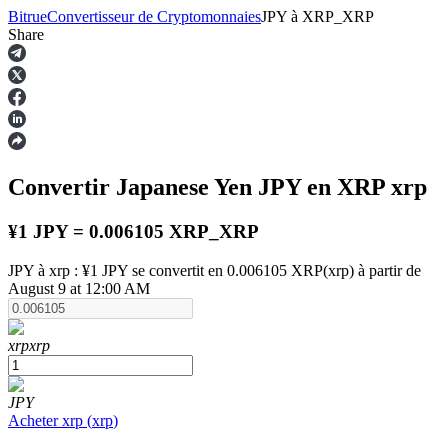
Bitrue
Convertisseur de Cryptomonnaies
JPY
à
XRP_XRP
Share
Contrats à terme
Convertir Japanese Yen
JPY
en XRP
xrp
¥1 JPY = 0.006105 XRP_XRP
JPY à xrp : ¥1 JPY se convertit en 0.006105 XRP(xrp) à partir de
August 9 at 12:00 AM
Futures USDT
xrp
xrp
Futures utilisant l'USDT comme garantie
JPY
Acheter
xrp
(
xrp
)