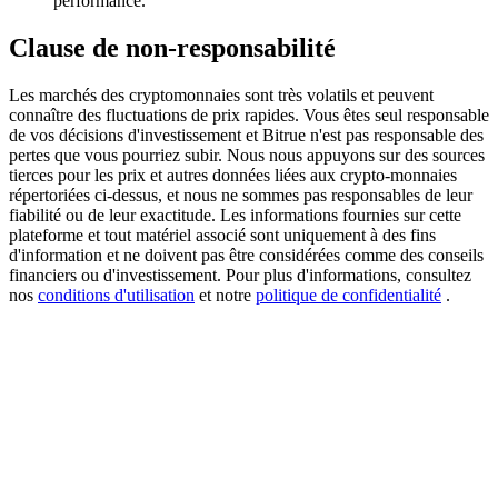
performance.
Clause de non-responsabilité
BTC Welcome Rewards
Deposit & Trade BTC to Share 25000 USDT prize pool!
Les marchés des cryptomonnaies sont très volatils et peuvent
connaître des fluctuations de prix rapides. Vous êtes seul responsable
de vos décisions d'investissement et Bitrue n'est pas responsable des
pertes que vous pourriez subir. Nous nous appuyons sur des sources
tierces pour les prix et autres données liées aux crypto-monnaies
Deposit CASHCAT & Win
répertoriées ci-dessus, et nous ne sommes pas responsables de leur
fiabilité ou de leur exactitude. Les informations fournies sur cette
Share 500000 CASHCAT prize pool
plateforme et tout matériel associé sont uniquement à des fins
d'information et ne doivent pas être considérées comme des conseils
financiers ou d'investissement. Pour plus d'informations, consultez
nos
conditions d'utilisation
et notre
politique de confidentialité
.
Exclusive for BitMart Users
Register & Trade to Win 500,000 USDT
Precious Metals Trading Carnival
Trade Gold & Silver · 33,333 USDT Bonus