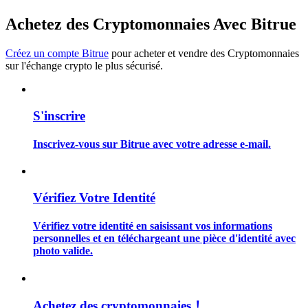
Achetez des Cryptomonnaies Avec Bitrue
Créez un compte Bitrue
pour acheter et vendre des Cryptomonnaies
sur l'échange crypto le plus sécurisé.
Guide
Guide de démarrage des contrats à terme
S'inscrire
Inscrivez-vous sur Bitrue avec votre adresse e-mail.
Vérifiez Votre Identité
Vérifiez votre identité en saisissant vos informations
personnelles et en téléchargeant une pièce d'identité avec
Stratégies de trading
photo valide.
Apprenez à rester rentable
Achetez des cryptomonnaies！