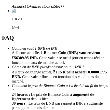
Alphabet tokenized stock (xStock)
GRVT
Grvt
FAQ
Parrainage
Combien vaut 1 BNB en INR ?
À l'heure actuelle,
1 Binance Coin (BNB) vaut environ
Invitez un ami pour recevoir des récompenses en espèces
₹56309.95 INR.
Cette valeur se met à jour en temps réel en
BTC Welcome Rewards
fonction du taux de marché actuel.
Combien de BNB puis-je obtenir pour 1 INR ?
Au taux de change actuel,
₹1 INR peut acheter 0.00001775
BNB.
Cette valeur fluctue en fonction des conditions du
marché.
Comment le prix de Binance Coin a-t-il évolué au fil du temps
?
24 heures :
Le prix de Binance Coin a
augmenté de
légèrement
depuis hier.
30 jours :
Le taux de BNB par rapport à INR a
augmenté
par rapport au mois dernier.