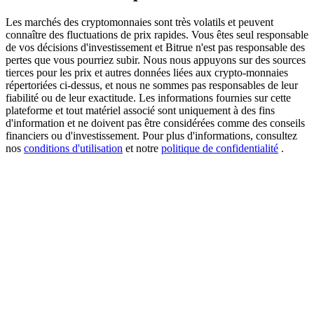
Les marchés des cryptomonnaies sont très volatils et peuvent
connaître des fluctuations de prix rapides. Vous êtes seul responsable
de vos décisions d'investissement et Bitrue n'est pas responsable des
USDT New User Exclusive 10% APR
pertes que vous pourriez subir. Nous nous appuyons sur des sources
tierces pour les prix et autres données liées aux crypto-monnaies
USDT Flexible Staking | Daily Rewards
répertoriées ci-dessus, et nous ne sommes pas responsables de leur
fiabilité ou de leur exactitude. Les informations fournies sur cette
plateforme et tout matériel associé sont uniquement à des fins
d'information et ne doivent pas être considérées comme des conseils
financiers ou d'investissement. Pour plus d'informations, consultez
BTC New User Exclusive: 6.5% APR
nos
conditions d'utilisation
et notre
politique de confidentialité
.
BTC Flexible Staking | Daily Rewards
Plus d'événements