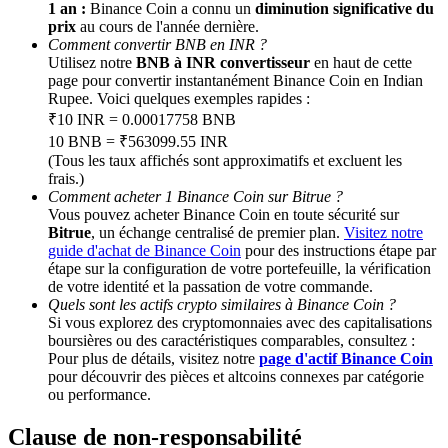
1 an :
Binance Coin a connu un
diminution significative du
prix
au cours de l'année dernière.
Comment convertir BNB en INR ?
BTC Welcome Rewards
Utilisez notre
BNB à INR convertisseur
en haut de cette
Deposit & Trade BTC to Share 25000 USDT prize pool!
page pour convertir instantanément Binance Coin en Indian
Rupee. Voici quelques exemples rapides :
₹10 INR = 0.00017758 BNB
10 BNB = ₹563099.55 INR
(Tous les taux affichés sont approximatifs et excluent les
Deposit CASHCAT & Win
frais.)
Comment acheter 1 Binance Coin sur Bitrue ?
Share 500000 CASHCAT prize pool
Vous pouvez acheter Binance Coin en toute sécurité sur
Bitrue
, un échange centralisé de premier plan.
Visitez notre
guide d'achat de Binance Coin
pour des instructions étape par
étape sur la configuration de votre portefeuille, la vérification
Exclusive for BitMart Users
de votre identité et la passation de votre commande.
Quels sont les actifs crypto similaires à Binance Coin ?
Register & Trade to Win 500,000 USDT
Si vous explorez des cryptomonnaies avec des capitalisations
boursières ou des caractéristiques comparables, consultez :
Pour plus de détails, visitez notre
page d'actif Binance Coin
pour découvrir des pièces et altcoins connexes par catégorie
ou performance.
Precious Metals Trading Carnival
Clause de non-responsabilité
Trade Gold & Silver · 33,333 USDT Bonus