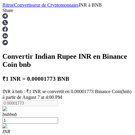
Bitrue
Convertisseur de Cryptomonnaies
INR
à
BNB
Share
Contrats à terme
Convertir Indian Rupee
INR
en Binance
Coin
bnb
₹1 INR = 0.00001773 BNB
INR à bnb : ₹1 INR se convertit en 0.00001773 Binance Coin(bnb)
Futures USDT
à partir de August 7 at 4:00 PM
Futures utilisant l'USDT comme garantie
bnb
bnb
INR