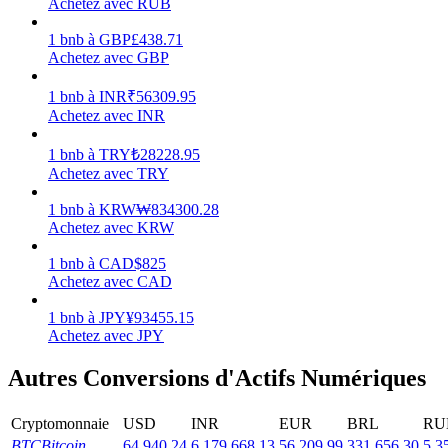
Achetez avec RUB
1
bnb
à
GBP
£
438.71
Achetez avec GBP
1
bnb
à
INR
₹
56309.95
Jalonnement
Achetez avec INR
Des rendements élevés et un accès instantané
1
bnb
à
TRY
₺
28228.95
Achetez avec TRY
1
bnb
à
KRW
₩
834300.28
Achetez avec KRW
1
bnb
à
CAD
$
825
Achetez avec CAD
1
bnb
à
JPY
¥
93455.15
Achetez avec JPY
Launchpool
Autres Conversions d'Actifs Numériques
Staking flexible pour gagner des jetons populaires
Cryptomonnaie
USD
INR
EUR
BRL
RU
BTC
Bitcoin
64,940.24
6,179,668.13
56,209.99
331,656.30
5,3