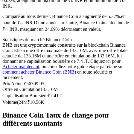
0.03%, atteignant un maximum de ₹0 INR et un minimum de ₹0
INR.
Futures USDC
Comparé au mois dernier, Binance Coin a augmenté de 5.37%.en
Futures utilisant l'USDC comme garantie
haut de ₹-- INR.
D'une année sur l'autre, Binance Coin a décliné de
₹-- INR, marquant un 24.69% décroissant en valeur.
Statistiques du marché Binance Coin
BNB est une cryptomonnaie construite sur la blockchain Binance
Coin. Elle a une offre maximale de 133.16M, avec une offre totale
actuelle de 133.16M et une offre en circulation de 133.16M, lui
donnant une capitalisation boursière de 7.41T. Cliquez ici pour
Acheter maintenant
, ou consultez notre guide étape par étape sur
comment acheter Binance Coin (BNB)
en toute sécurité et
facilement.
Copie de Trading
Prix Actuel
₹
56309.95
Rejoignez les meilleurs traders
Offre en Circulation
133.16M
Capitalisation Boursière
₹
7.41T
Volume(24h)
₹
10.56K
Binance Coin Taux de change pour
différents montants