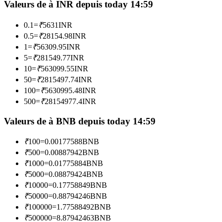
Valeurs de à INR depuis today 14:59
0.1
=
₹
5631
INR
Devenez un trader de copie
0.5
=
₹
28154.98
INR
Profitez du partage des bénéfices et des commissions de copy
1
=
₹
56309.95
INR
trading
5
=
₹
281549.77
INR
10
=
₹
563099.55
INR
50
=
₹
2815497.74
INR
100
=
₹
5630995.48
INR
500
=
₹
28154977.4
INR
Valeurs de à BNB depuis today 14:59
₹
100
=
0.00177588
BNB
Information
₹
500
=
0.00887942
BNB
₹
1000
=
0.01775884
BNB
Analyse de mégadonnées, y compris des informations
₹
5000
=
0.08879424
BNB
commerciales, etc.
₹
10000
=
0.17758849
BNB
₹
50000
=
0.88794246
BNB
₹
100000
=
1.77588492
BNB
₹
500000
=
8.87942463
BNB