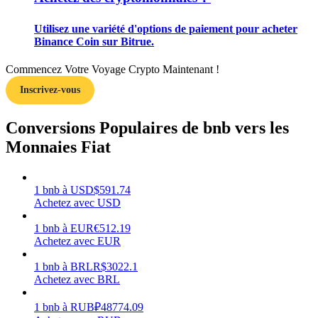
Utilisez une variété d'options de paiement pour acheter
Binance Coin sur Bitrue.
Commencez Votre Voyage Crypto Maintenant !
Gagner
Inscrivez-vous
Conversions Populaires de bnb vers les
Monnaies Fiat
1
bnb
à
USD
$
591.74
Achetez avec USD
Cochon de puissance
1
bnb
à
EUR
€
512.19
Achetez avec EUR
Gagnez quotidiennement des récompenses compétitives
1
bnb
à
BRL
R$
3022.1
Achetez avec BRL
1
bnb
à
RUB
₽
48774.09