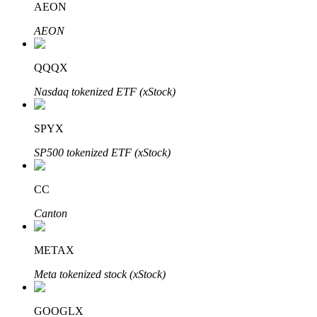
AEON
Bitrue
AI
AEON
QQQX
Nasdaq tokenized ETF (xStock)
SPYX
Partenaires Bitrue
SP500 tokenized ETF (xStock)
CC
Canton
METAX
Meta tokenized stock (xStock)
Affiliés Bitrue
Jusqu'à 65 % de commissions !
GOOGLX