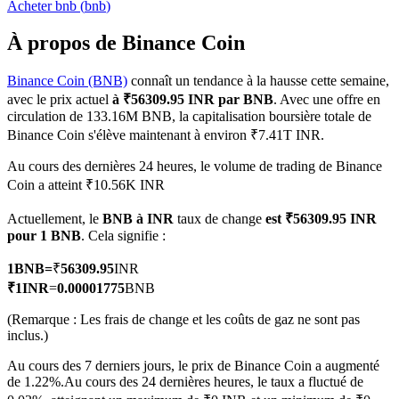
Acheter
bnb
(
bnb
)
À propos de Binance Coin
Binance Coin (BNB)
connaît un tendance à la hausse cette semaine,
Futures COIN-M
avec le prix actuel
à ₹56309.95 INR par BNB
. Avec une offre en
circulation de 133.16M BNB, la capitalisation boursière totale de
Contrats à terme sur crypto-monnaie
Binance Coin s'élève maintenant à environ ₹7.41T INR.
Au cours des dernières 24 heures, le volume de trading de Binance
Coin a atteint ₹10.56K INR
TradFi
Actuellement, le
BNB à INR
taux de change
est ₹56309.95 INR
Produits dérivés sur actions, forex, métaux précieux et matières
pour 1 BNB
. Cela signifie :
premières
1
BNB
=
₹
56309.95
INR
₹
1
INR
=
0.00001775
BNB
(Remarque : Les frais de change et les coûts de gaz ne sont pas
inclus.)
Au cours des 7 derniers jours, le prix de Binance Coin a augmenté
de 1.22%.
Au cours des 24 dernières heures, le taux a fluctué de