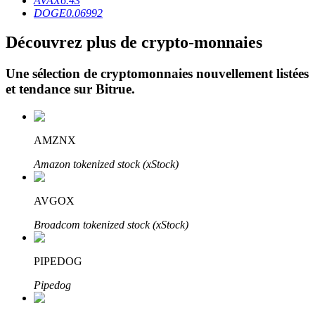
AVAX
6.43
DOGE
0.06992
Découvrez plus de crypto-monnaies
Une sélection de cryptomonnaies nouvellement listées
et tendance sur
Bitrue
.
Investissement automobile
Obtenez des bénéfices à long terme et des intérêts flexibles
AMZNX
Amazon tokenized stock (xStock)
AVGOX
Broadcom tokenized stock (xStock)
PIPEDOG
Apprenez le Staking
Pipedog
Découvrez comment gagner un revenu passif