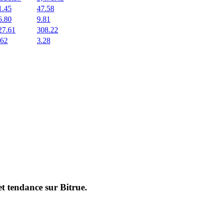
1.45
47.58
6.80
9.81
27.61
308.22
.62
3.28
et tendance sur
Bitrue
.