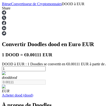
Bitrue
Convertisseur de Cryptomonnaies
DOOD
à
EUR
Share
Contrats à terme
Convertir Doodles
dood
en Euro
EUR
1 DOOD = €0.00111 EUR
DOOD à EUR : 1 Doodles se convertit en €0.00111 EUR à partir de 
Futures USDT
dood
dood
Futures utilisant l'USDT comme garantie
EUR
Acheter
dood
(
dood
)
À propos de Doodles