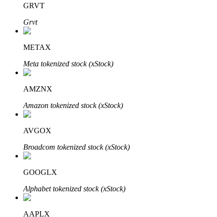
GRVT
Grvt
Blocages BTR
Des investissements exclusifs pour les détenteurs de BTR
METAX
Meta tokenized stock (xStock)
AMZNX
Amazon tokenized stock (xStock)
AVGOX
Prêts
Broadcom tokenized stock (xStock)
Service d'emprunt adossé à des cryptomonnaies
GOOGLX
Alphabet tokenized stock (xStock)
AAPLX