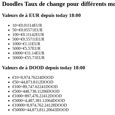
Doodles Taux de change pour différents m
Futures utilisant l'USDC comme garantie
Valeurs de à EUR depuis today 18:00
10
=
€
0.01114
EUR
50
=
€
0.05571
EUR
100
=
€
0.11142
EUR
500
=
€
0.55711
EUR
1000
=
€
1.11
EUR
5000
=
€
5.57
EUR
10000
=
€
11.14
EUR
50000
=
€
55.71
EUR
Copie de Trading
Rejoignez les meilleurs traders
Valeurs de à DOOD depuis today 18:00
€
10
=
8,974.76224
DOOD
€
50
=
44,873.8112
DOOD
€
100
=
89,747.62241
DOOD
€
500
=
448,738.11206
DOOD
€
1000
=
897,476.22412
DOOD
€
5000
=
4,487,381.12064
DOOD
€
10000
=
8,974,762.24128
DOOD
€
50000
=
44,873,811.20643
DOOD