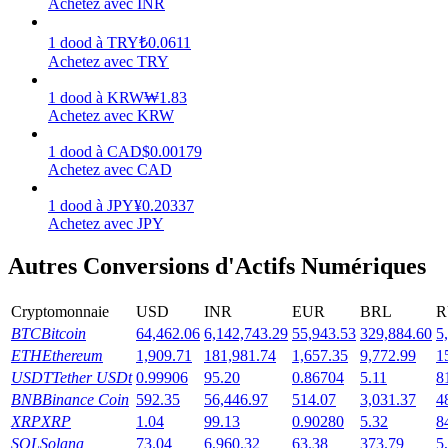
Achetez avec INR
Gagner
1
dood
à
TRY
₺
0.0611
Achetez avec TRY
1
dood
à
KRW
₩
1.83
Achetez avec KRW
1
dood
à
CAD
$
0.00179
Achetez avec CAD
1
dood
à
JPY
¥
0.20337
Achetez avec JPY
Cochon de puissance
Autres Conversions d'Actifs Numériques
Gagnez quotidiennement des récompenses compétitives
Cryptomonnaie
USD
INR
EUR
BRL
R
BTC
Bitcoin
64,462.06
6,142,743.29
55,943.53
329,884.60
5
ETH
Ethereum
1,909.71
181,981.74
1,657.35
9,772.99
1
USDT
Tether USDt
0.99906
95.20
0.86704
5.11
8
BNB
Binance Coin
592.35
56,446.97
514.07
3,031.37
4
XRP
XRP
1.04
99.13
0.90280
5.32
8
SOL
Solana
73.04
6,960.32
63.38
373.79
5