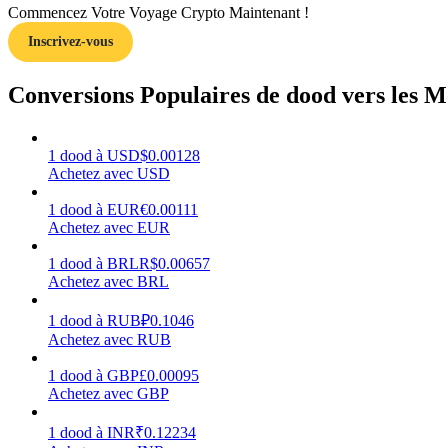
Commencez Votre Voyage Crypto Maintenant !
Inscrivez-vous
Guide
Guide de démarrage des contrats à terme
Conversions Populaires de dood vers les M
1
dood
à
USD
$
0.00128
Achetez avec USD
1
dood
à
EUR
€
0.00111
Achetez avec EUR
1
dood
à
BRL
R$
0.00657
Achetez avec BRL
Stratégies de trading
Apprenez à rester rentable
1
dood
à
RUB
₽
0.1046
Achetez avec RUB
1
dood
à
GBP
£
0.00095
Achetez avec GBP
1
dood
à
INR
₹
0.12234