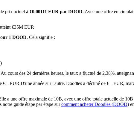
le prix actuel
à €0.00111 EUR par DOOD
. Avec une offre en circula
a atteint €35M EUR
 pour 1 DOOD
. Cela signifie :
)
 premières
.
Au cours des 24 dernières heures, le taux a fluctué de 2.38%, atte
de €-- EUR.
D'une année sur l'autre, Doodles a décliné de €-- EUR, mar
 a une offre maximale de 10B, avec une offre totale actuelle de 10B et
z notre guide étape par étape sur
comment acheter Doodles (DOOD)
en