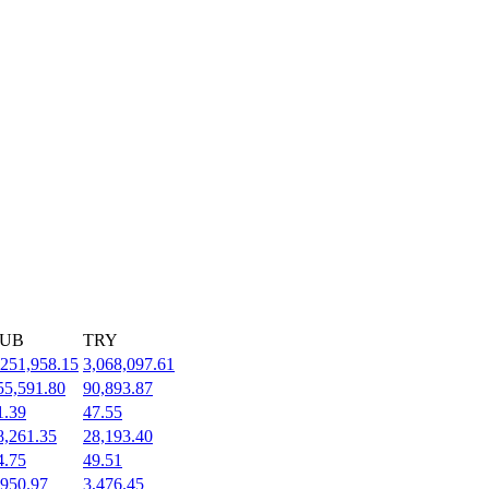
UB
TRY
,251,958.15
3,068,097.61
55,591.80
90,893.87
1.39
47.55
8,261.35
28,193.40
4.75
49.51
,950.97
3,476.45