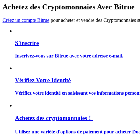
Devenez un trader de copie
Achetez des Cryptomonnaies Avec Bitrue
Profitez du partage des bénéfices et des commissions de copy t
Créez un compte Bitrue
pour acheter et vendre des Cryptomonnaies sur
S'inscrire
Inscrivez-vous sur Bitrue avec votre adresse e-mail.
Information
Vérifiez Votre Identité
Analyse de mégadonnées, y compris des informations commercia
Vérifiez votre identité en saisissant vos informations person
Achetez des cryptomonnaies！
Utilisez une variété d'options de paiement pour acheter Doo