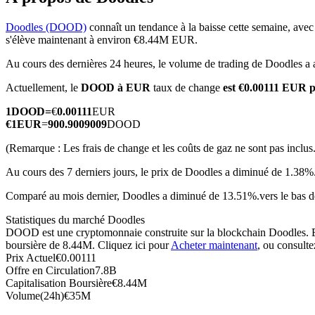
Doodles (DOOD)
connaît un tendance à la baisse cette semaine, avec 
s'élève maintenant à environ €8.44M EUR.
Au cours des dernières 24 heures, le volume de trading de Doodles 
Futures COIN-M
Actuellement, le
DOOD à EUR
taux de change
est €0.00111 EUR
Contrats à terme sur crypto-monnaie
1
DOOD
=
€
0.00111
EUR
€
1
EUR
=
900.9009009
DOOD
TradFi
(Remarque : Les frais de change et les coûts de gaz ne sont pas inclus.
Produits dérivés sur actions, forex, métaux précieux et matières
Au cours des 7 derniers jours, le prix de Doodles a diminué de 1.38%
Comparé au mois dernier, Doodles a diminué de 13.51%.vers le bas 
Statistiques du marché Doodles
DOOD est une cryptomonnaie construite sur la blockchain Doodles. Elle
boursière de 8.44M. Cliquez ici pour
Acheter maintenant
, ou consulte
Prix Actuel
€
0.00111
Offre en Circulation
7.8B
Capitalisation Boursière
€
8.44M
Volume(24h)
€
35M
Futures USDC