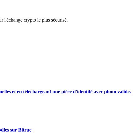
rading
 l'échange crypto le plus sécurisé.
les, etc.
nelles et en téléchargeant une pièce d'identité avec photo valide.
dles sur Bitrue.