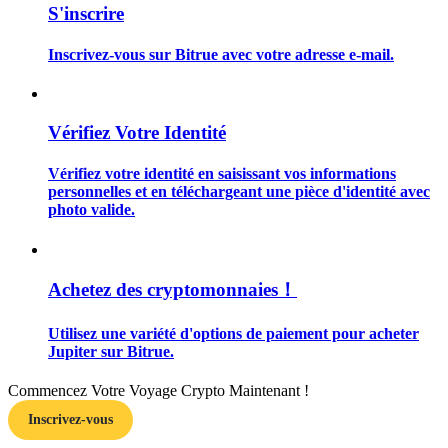
S'inscrire
Inscrivez-vous sur Bitrue avec votre adresse e-mail.
Guide
Vérifiez Votre Identité
Guide de démarrage des contrats à terme
Vérifiez votre identité en saisissant vos informations
personnelles et en téléchargeant une pièce d'identité avec
photo valide.
Achetez des cryptomonnaies！
Utilisez une variété d'options de paiement pour acheter
Jupiter sur Bitrue.
Stratégies de trading
Apprenez à rester rentable
Commencez Votre Voyage Crypto Maintenant !
Inscrivez-vous