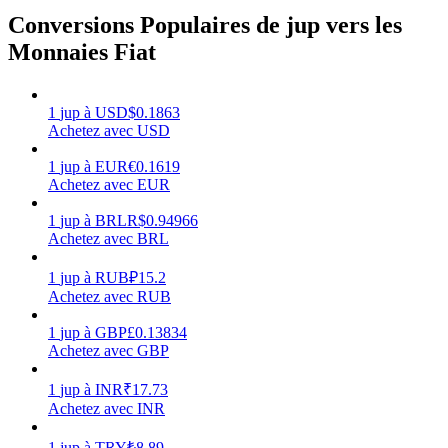
Conversions Populaires de jup vers les
Monnaies Fiat
Gagner
1
jup
à
USD
$
0.1863
Achetez avec USD
1
jup
à
EUR
€
0.1619
Achetez avec EUR
1
jup
à
BRL
R$
0.94966
Achetez avec BRL
1
jup
à
RUB
₽
15.2
Achetez avec RUB
Cochon de puissance
1
jup
à
GBP
£
0.13834
Achetez avec GBP
Gagnez quotidiennement des récompenses compétitives
1
jup
à
INR
₹
17.73
Achetez avec INR
1
jup
à
TRY
₺
8.89