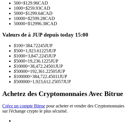
500
=
$
129.96
CAD
1000
=
$
259.93
CAD
5000
=
$
1299.64
CAD
Devenez un trader de copie
10000
=
$
2599.28
CAD
50000
=
$
12996.38
CAD
Profitez du partage des bénéfices et des commissions de copy
trading
Valeurs de à JUP depuis today 15:00
$
100
=
384.72245
JUP
$
500
=
1,923.61225
JUP
$
1000
=
3,847.2245
JUP
$
5000
=
19,236.1225
JUP
$
10000
=
38,472.24501
JUP
$
50000
=
192,361.22505
JUP
$
100000
=
384,722.45011
JUP
$
500000
=
1,923,612.25057
JUP
Information
Achetez des Cryptomonnaies Avec Bitrue
Analyse de mégadonnées, y compris des informations
commerciales, etc.
Créez un compte Bitrue
pour acheter et vendre des Cryptomonnaies
sur l'échange crypto le plus sécurisé.