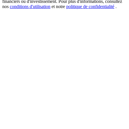
financiers ou d'investissement. Pour plus d'informations, consultez
nos
conditions d'utilisation
et notre
politique de confidentialité
.
USDT New User Exclusive 10% APR
USDT Flexible Staking | Daily Rewards
BTC New User Exclusive: 6.5% APR
BTC Flexible Staking | Daily Rewards
Plus d'événements