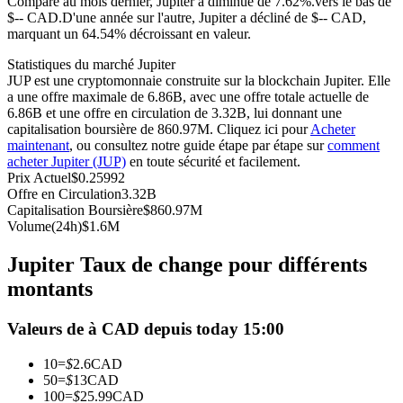
Comparé au mois dernier, Jupiter a diminué de 7.62%.vers le bas de
$-- CAD.
D'une année sur l'autre, Jupiter a décliné de $-- CAD,
Futures USDC
marquant un 64.54% décroissant en valeur.
Futures utilisant l'USDC comme garantie
Statistiques du marché Jupiter
JUP est une cryptomonnaie construite sur la blockchain Jupiter. Elle
a une offre maximale de 6.86B, avec une offre totale actuelle de
6.86B et une offre en circulation de 3.32B, lui donnant une
capitalisation boursière de 860.97M. Cliquez ici pour
Acheter
maintenant
, ou consultez notre guide étape par étape sur
comment
acheter Jupiter (JUP)
en toute sécurité et facilement.
Prix Actuel
$
0.25992
Offre en Circulation
3.32B
Capitalisation Boursière
$
860.97M
Volume(24h)
$
1.6M
Copie de Trading
Jupiter Taux de change pour différents
Rejoignez les meilleurs traders
montants
Valeurs de à CAD depuis today 15:00
10
=
$
2.6
CAD
50
=
$
13
CAD
100
=
$
25.99
CAD