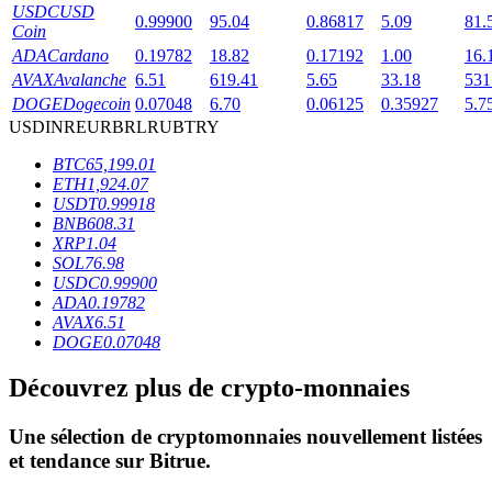
USDC
USD
0.99900
95.04
0.86817
5.09
81.
Coin
ADA
Cardano
0.19782
18.82
0.17192
1.00
16.
AVAX
Avalanche
6.51
619.41
5.65
33.18
531
DOGE
Dogecoin
0.07048
6.70
0.06125
0.35927
5.7
USD
INR
EUR
BRL
RUB
TRY
Blocages BTR
BTC
65,199.01
ETH
1,924.07
Des investissements exclusifs pour les détenteurs de BTR
USDT
0.99918
BNB
608.31
XRP
1.04
SOL
76.98
USDC
0.99900
ADA
0.19782
AVAX
6.51
DOGE
0.07048
Découvrez plus de crypto-monnaies
Prêts
Une sélection de cryptomonnaies nouvellement listées
Service d'emprunt adossé à des cryptomonnaies
et tendance sur
Bitrue
.