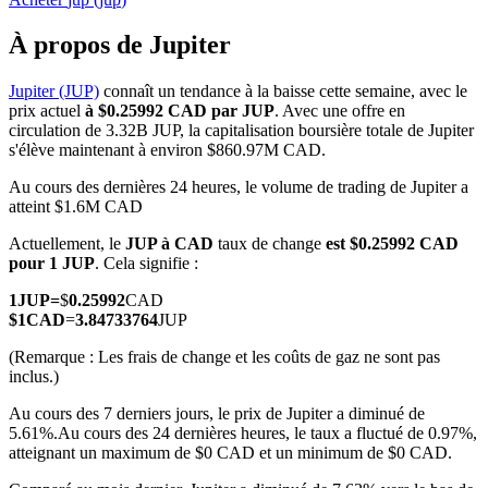
À propos de Jupiter
Jupiter (JUP)
connaît un tendance à la baisse cette semaine, avec le
prix actuel
à $0.25992 CAD par JUP
. Avec une offre en
Futures COIN-M
circulation de 3.32B JUP, la capitalisation boursière totale de Jupiter
s'élève maintenant à environ $860.97M CAD.
Contrats à terme sur crypto-monnaie
Au cours des dernières 24 heures, le volume de trading de Jupiter a
atteint $1.6M CAD
TradFi
Actuellement, le
JUP à CAD
taux de change
est $0.25992 CAD
pour 1 JUP
. Cela signifie :
Produits dérivés sur actions, forex, métaux précieux et matières
premières
1
JUP
=
$
0.25992
CAD
$
1
CAD
=
3.84733764
JUP
(Remarque : Les frais de change et les coûts de gaz ne sont pas
inclus.)
Au cours des 7 derniers jours, le prix de Jupiter a diminué de
5.61%.
Au cours des 24 dernières heures, le taux a fluctué de 0.97%,
atteignant un maximum de $0 CAD et un minimum de $0 CAD.