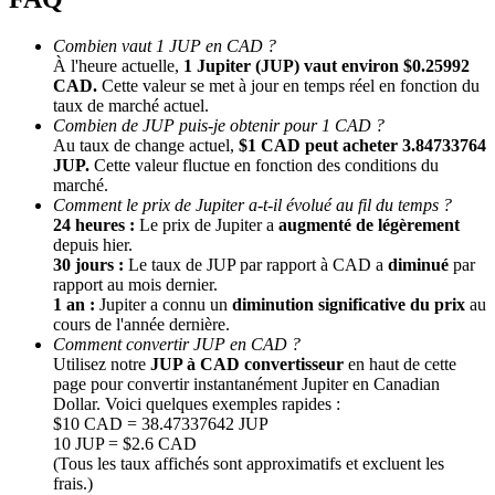
Combien vaut 1 JUP en CAD ?
À l'heure actuelle,
1 Jupiter (JUP) vaut environ $0.25992
CAD.
Cette valeur se met à jour en temps réel en fonction du
taux de marché actuel.
Combien de JUP puis-je obtenir pour 1 CAD ?
Au taux de change actuel,
$1 CAD peut acheter 3.84733764
JUP.
Cette valeur fluctue en fonction des conditions du
marché.
Comment le prix de Jupiter a-t-il évolué au fil du temps ?
Parrainage
24 heures :
Le prix de Jupiter a
augmenté de légèrement
Invitez un ami pour recevoir des récompenses en espèces
depuis hier.
30 jours :
Le taux de JUP par rapport à CAD a
diminué
par
BTC Welcome Rewards
rapport au mois dernier.
1 an :
Jupiter a connu un
diminution significative du prix
au
cours de l'année dernière.
Comment convertir JUP en CAD ?
Utilisez notre
JUP à CAD convertisseur
en haut de cette
page pour convertir instantanément Jupiter en Canadian
Dollar. Voici quelques exemples rapides :
$10 CAD = 38.47337642 JUP
10 JUP = $2.6 CAD
(Tous les taux affichés sont approximatifs et excluent les
frais.)