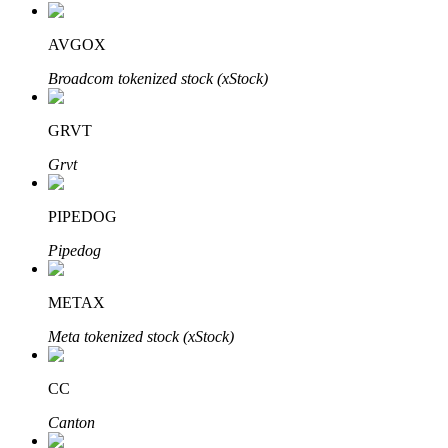
AVGOX
Broadcom tokenized stock (xStock)
GRVT
Investissement automobile
Grvt
Obtenez des bénéfices à long terme et des intérêts flexibles
PIPEDOG
Pipedog
METAX
Meta tokenized stock (xStock)
CC
Apprenez le Staking
Canton
Découvrez comment gagner un revenu passif