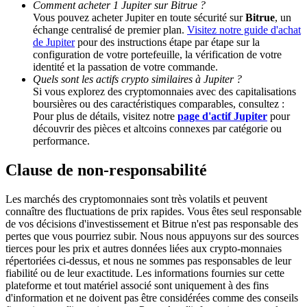
Comment acheter 1 Jupiter sur Bitrue ?
Vous pouvez acheter Jupiter en toute sécurité sur
Bitrue
, un
échange centralisé de premier plan.
Visitez notre guide d'achat
BTC Welcome Rewards
de Jupiter
pour des instructions étape par étape sur la
configuration de votre portefeuille, la vérification de votre
Deposit & Trade BTC to Share 25000 USDT prize pool!
identité et la passation de votre commande.
Quels sont les actifs crypto similaires à Jupiter ?
Si vous explorez des cryptomonnaies avec des capitalisations
boursières ou des caractéristiques comparables, consultez :
Deposit CASHCAT & Win
Pour plus de détails, visitez notre
page d'actif Jupiter
pour
découvrir des pièces et altcoins connexes par catégorie ou
Share 500000 CASHCAT prize pool
performance.
Clause de non-responsabilité
Exclusive for BitMart Users
Les marchés des cryptomonnaies sont très volatils et peuvent
connaître des fluctuations de prix rapides. Vous êtes seul responsable
Register & Trade to Win 500,000 USDT
de vos décisions d'investissement et Bitrue n'est pas responsable des
pertes que vous pourriez subir. Nous nous appuyons sur des sources
tierces pour les prix et autres données liées aux crypto-monnaies
répertoriées ci-dessus, et nous ne sommes pas responsables de leur
fiabilité ou de leur exactitude. Les informations fournies sur cette
Precious Metals Trading Carnival
plateforme et tout matériel associé sont uniquement à des fins
d'information et ne doivent pas être considérées comme des conseils
Trade Gold & Silver · 33,333 USDT Bonus