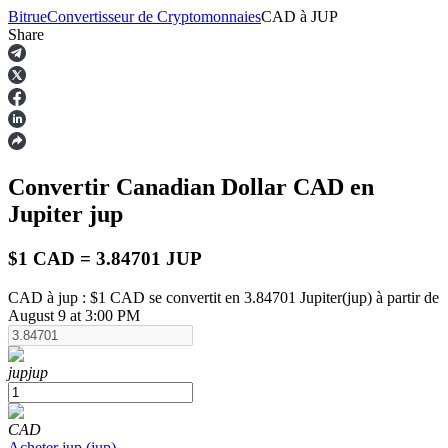
Bitrue
Convertisseur de Cryptomonnaies
CAD
à
JUP
Share
Contrats à terme
Convertir Canadian Dollar
CAD
en
Jupiter
jup
$1 CAD = 3.84701 JUP
CAD à jup : $1 CAD se convertit en 3.84701 Jupiter(jup) à partir de
August 9 at 3:00 PM
Futures USDT
Futures utilisant l'USDT comme garantie
jup
jup
CAD
Acheter
jup
(
jup
)