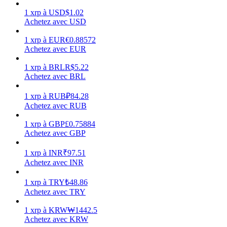
1
xrp
à
USD
$
1.02
Achetez avec USD
1
xrp
à
EUR
€
0.88572
Achetez avec EUR
Gagner
1
xrp
à
BRL
R$
5.22
Achetez avec BRL
1
xrp
à
RUB
₽
84.28
Achetez avec RUB
1
xrp
à
GBP
£
0.75884
Achetez avec GBP
1
xrp
à
INR
₹
97.51
Cochon de puissance
Achetez avec INR
Gagnez quotidiennement des récompenses compétitives
1
xrp
à
TRY
₺
48.86
Achetez avec TRY
1
xrp
à
KRW
₩
1442.5
Achetez avec KRW