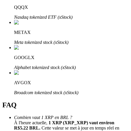
Bitrue
AI
QQQX
Nasdaq tokenized ETF (xStock)
METAX
Meta tokenized stock (xStock)
Partenaires Bitrue
GOOGLX
Alphabet tokenized stock (xStock)
AVGOX
Broadcom tokenized stock (xStock)
FAQ
Affiliés Bitrue
Combien vaut 1 XRP en BRL ?
À l'heure actuelle,
1 XRP (XRP_XRP) vaut environ
Jusqu'à 65 % de commissions !
R$5.22 BRL.
Cette valeur se met à jour en temps réel en