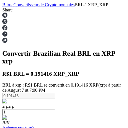
Bitrue
Convertisseur de Cryptomonnaies
BRL
à
XRP_XRP
Share
Contrats à terme
Convertir Brazilian Real
BRL
en XRP
xrp
R$1 BRL = 0.191416 XRP_XRP
BRL à xrp : R$1 BRL se convertit en 0.191416 XRP(xrp) à partir
de August 7 at 7:00 PM
Futures USDT
Futures utilisant l'USDT comme garantie
xrp
xrp
BRL
Acheter
xrp
(
xrp
)