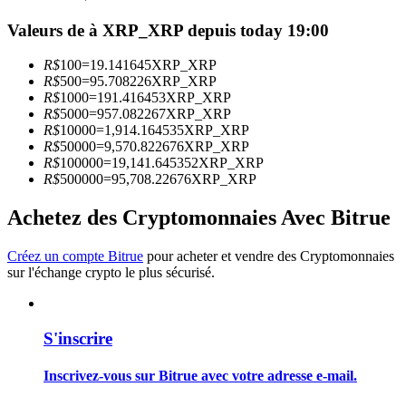
Valeurs de à XRP_XRP depuis today 19:00
Devenez un trader de copie
R$
100
=
19.141645
XRP_XRP
Profitez du partage des bénéfices et des commissions de copy
R$
500
=
95.708226
XRP_XRP
trading
R$
1000
=
191.416453
XRP_XRP
R$
5000
=
957.082267
XRP_XRP
R$
10000
=
1,914.164535
XRP_XRP
R$
50000
=
9,570.822676
XRP_XRP
R$
100000
=
19,141.645352
XRP_XRP
R$
500000
=
95,708.22676
XRP_XRP
Achetez des Cryptomonnaies Avec Bitrue
Créez un compte Bitrue
pour acheter et vendre des Cryptomonnaies
sur l'échange crypto le plus sécurisé.
Information
Analyse de mégadonnées, y compris des informations
commerciales, etc.
S'inscrire
Inscrivez-vous sur Bitrue avec votre adresse e-mail.