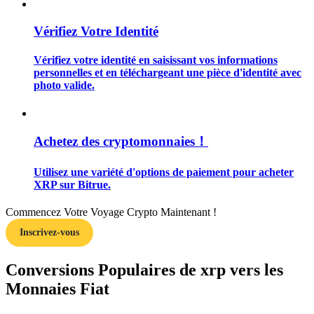
Vérifiez Votre Identité
Vérifiez votre identité en saisissant vos informations
personnelles et en téléchargeant une pièce d'identité avec
Guide
photo valide.
Guide de démarrage des contrats à terme
Achetez des cryptomonnaies！
Utilisez une variété d'options de paiement pour acheter
XRP sur Bitrue.
Commencez Votre Voyage Crypto Maintenant !
Inscrivez-vous
Stratégies de trading
Conversions Populaires de xrp vers les
Apprenez à rester rentable
Monnaies Fiat