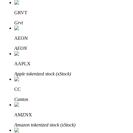
GRVT
Grvt
AEON
AEON
Investissement automobile
Obtenez des bénéfices à long terme et des intérêts flexibles
AAPLX
Apple tokenized stock (xStock)
CC
Canton
AMZNX
Apprenez le Staking
Amazon tokenized stock (xStock)
Découvrez comment gagner un revenu passif