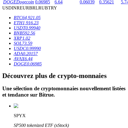
DOGE
Dogecoin
0.06985
6.64
0.06039
0.35621
5.7
USD
INR
EUR
BRL
RUB
TRY
BTC
64,921.05
ETH
1,916.23
USDT
0.99940
BNB
592.56
XRP
1.02
Blocages BTR
SOL
73.59
USDC
0.99990
Des investissements exclusifs pour les détenteurs de BTR
ADA
0.20157
AVAX
6.44
DOGE
0.06985
Découvrez plus de crypto-monnaies
Une sélection de cryptomonnaies nouvellement listées
et tendance sur
Bitrue
.
Prêts
SPYX
Service d'emprunt adossé à des cryptomonnaies
SP500 tokenized ETF (xStock)