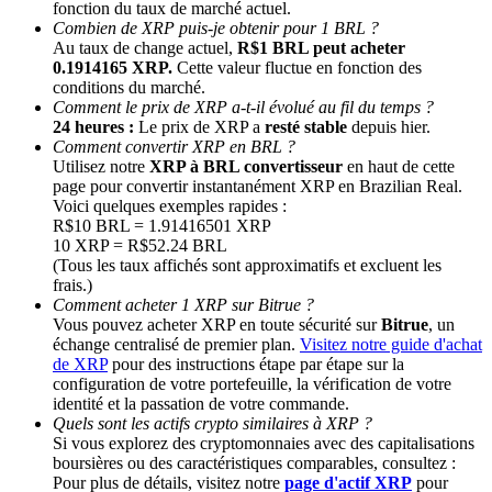
fonction du taux de marché actuel.
Combien de XRP puis-je obtenir pour 1 BRL ?
Au taux de change actuel,
R$1 BRL peut acheter
0.1914165 XRP.
Cette valeur fluctue en fonction des
conditions du marché.
Comment le prix de XRP a-t-il évolué au fil du temps ?
24 heures :
Le prix de XRP a
resté stable
depuis hier.
Comment convertir XRP en BRL ?
Utilisez notre
XRP à BRL convertisseur
en haut de cette
page pour convertir instantanément XRP en Brazilian Real.
Parrainage
Voici quelques exemples rapides :
R$10 BRL = 1.91416501 XRP
Invitez un ami pour recevoir des récompenses en espèces
10 XRP = R$52.24 BRL
(Tous les taux affichés sont approximatifs et excluent les
BTC Welcome Rewards
frais.)
Comment acheter 1 XRP sur Bitrue ?
Vous pouvez acheter XRP en toute sécurité sur
Bitrue
, un
échange centralisé de premier plan.
Visitez notre guide d'achat
de XRP
pour des instructions étape par étape sur la
configuration de votre portefeuille, la vérification de votre
identité et la passation de votre commande.
Quels sont les actifs crypto similaires à XRP ?
Si vous explorez des cryptomonnaies avec des capitalisations
boursières ou des caractéristiques comparables, consultez :
Pour plus de détails, visitez notre
page d'actif XRP
pour