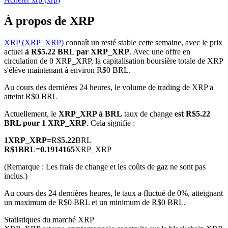
À propos de XRP
XRP (XRP_XRP)
connaît un resté stable cette semaine, avec le prix
actuel
à R$5.22 BRL par XRP_XRP
. Avec une offre en
Futures COIN-M
circulation de 0 XRP_XRP, la capitalisation boursière totale de XRP
s'élève maintenant à environ R$0 BRL.
Contrats à terme sur crypto-monnaie
Au cours des dernières 24 heures, le volume de trading de XRP a
atteint R$0 BRL
TradFi
Actuellement, le
XRP_XRP à BRL
taux de change
est R$5.22
BRL pour 1 XRP_XRP
. Cela signifie :
Produits dérivés sur actions, forex, métaux précieux et matières
premières
1
XRP_XRP
=
R$
5.22
BRL
R$
1
BRL
=
0.1914165
XRP_XRP
(Remarque : Les frais de change et les coûts de gaz ne sont pas
inclus.)
Au cours des 24 dernières heures, le taux a fluctué de 0%, atteignant
un maximum de R$0 BRL et un minimum de R$0 BRL.
Statistiques du marché XRP