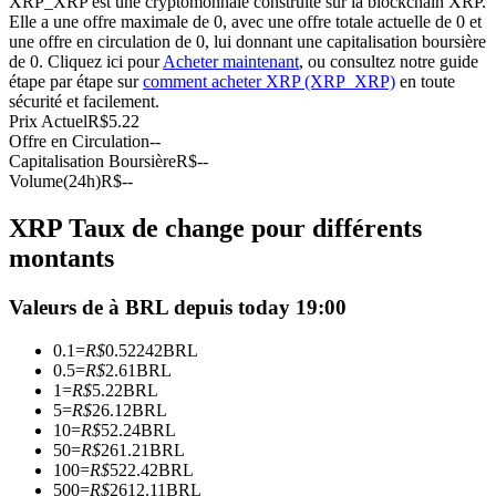
XRP_XRP est une cryptomonnaie construite sur la blockchain XRP.
Elle a une offre maximale de 0, avec une offre totale actuelle de 0 et
Futures USDC
une offre en circulation de 0, lui donnant une capitalisation boursière
de 0. Cliquez ici pour
Acheter maintenant
, ou consultez notre guide
Futures utilisant l'USDC comme garantie
étape par étape sur
comment acheter XRP (XRP_XRP)
en toute
sécurité et facilement.
Prix Actuel
R$
5.22
Offre en Circulation
--
Capitalisation Boursière
R$
--
Volume(24h)
R$
--
XRP Taux de change pour différents
montants
Copie de Trading
Valeurs de à BRL depuis today 19:00
Rejoignez les meilleurs traders
0.1
=
R$
0.52242
BRL
0.5
=
R$
2.61
BRL
1
=
R$
5.22
BRL
5
=
R$
26.12
BRL
10
=
R$
52.24
BRL
50
=
R$
261.21
BRL
100
=
R$
522.42
BRL
500
=
R$
2612.11
BRL