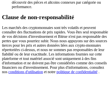
découvrir des pièces et altcoins connexes par catégorie ou
performance.
BTC Welcome Rewards
Clause de non-responsabilité
Deposit & Trade BTC to Share 25000 USDT prize pool!
Les marchés des cryptomonnaies sont très volatils et peuvent
connaître des fluctuations de prix rapides. Vous êtes seul responsable
de vos décisions d'investissement et Bitrue n'est pas responsable des
Deposit CASHCAT & Win
pertes que vous pourriez subir. Nous nous appuyons sur des sources
tierces pour les prix et autres données liées aux crypto-monnaies
Share 500000 CASHCAT prize pool
répertoriées ci-dessus, et nous ne sommes pas responsables de leur
fiabilité ou de leur exactitude. Les informations fournies sur cette
plateforme et tout matériel associé sont uniquement à des fins
d'information et ne doivent pas être considérées comme des conseils
financiers ou d'investissement. Pour plus d'informations, consultez
Exclusive for BitMart Users
nos
conditions d'utilisation
et notre
politique de confidentialité
.
Register & Trade to Win 500,000 USDT
Precious Metals Trading Carnival
Trade Gold & Silver · 33,333 USDT Bonus