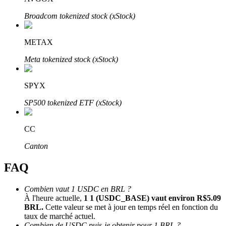
Bitrue
AI
Broadcom tokenized stock (xStock)
METAX
Meta tokenized stock (xStock)
SPYX
Partenaires Bitrue
SP500 tokenized ETF (xStock)
CC
Canton
FAQ
Combien vaut 1 USDC en BRL ?
À l'heure actuelle,
1 1 (USDC_BASE) vaut environ R$5.09
Affiliés Bitrue
BRL.
Cette valeur se met à jour en temps réel en fonction du
taux de marché actuel.
Jusqu'à 65 % de commissions !
Combien de USDC puis-je obtenir pour 1 BRL ?