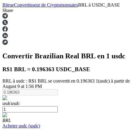
Bitrue
Convertisseur de Cryptomonnaies
BRL
à
USDC_BASE
Share
Contrats à terme
Convertir Brazilian Real
BRL
en 1
usdc
R$1 BRL = 0.196363 USDC_BASE
BRL à usdc : R$1 BRL se convertit en 0.196363 1(usdc) à partir de
August 9 at 1:56 PM
Futures USDT
usdc
usdc
Futures utilisant l'USDT comme garantie
BRL
Acheter
usdc
(
usdc
)