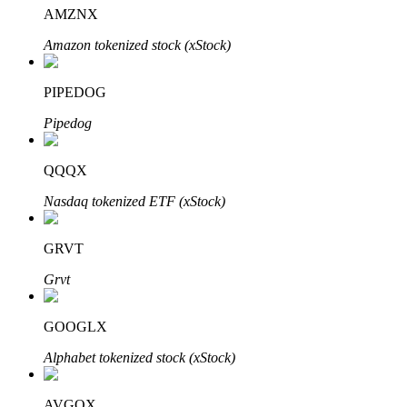
AMZNX
Amazon tokenized stock (xStock)
PIPEDOG
Pipedog
Investissement automobile
QQQX
Obtenez des bénéfices à long terme et des intérêts flexibles
Nasdaq tokenized ETF (xStock)
GRVT
Grvt
GOOGLX
Alphabet tokenized stock (xStock)
Apprenez le Staking
Découvrez comment gagner un revenu passif
AVGOX