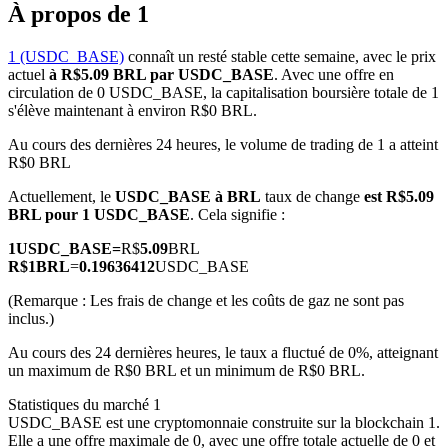
À propos de 1
1 (USDC_BASE)
connaît un resté stable cette semaine, avec le prix
actuel
à R$5.09 BRL par USDC_BASE
. Avec une offre en
circulation de 0 USDC_BASE, la capitalisation boursière totale de 1
Futures COIN-M
s'élève maintenant à environ R$0 BRL.
Contrats à terme sur crypto-monnaie
Au cours des dernières 24 heures, le volume de trading de 1 a atteint
R$0 BRL
Actuellement, le
USDC_BASE à BRL
taux de change
est R$5.09
BRL pour 1 USDC_BASE
. Cela signifie :
TradFi
1
USDC_BASE
=
R$
5.09
BRL
Produits dérivés sur actions, forex, métaux précieux et matières
R$
1
BRL
=
0.19636412
USDC_BASE
premières
(Remarque : Les frais de change et les coûts de gaz ne sont pas
inclus.)
Au cours des 24 dernières heures, le taux a fluctué de 0%, atteignant
un maximum de R$0 BRL et un minimum de R$0 BRL.
Statistiques du marché 1
USDC_BASE est une cryptomonnaie construite sur la blockchain 1.
Elle a une offre maximale de 0, avec une offre totale actuelle de 0 et