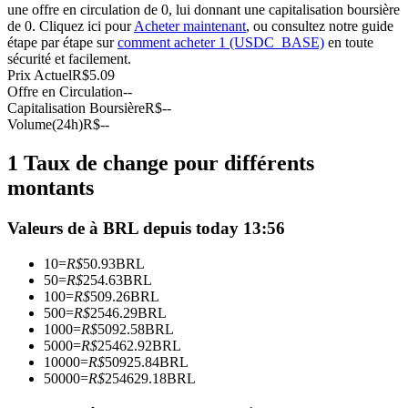
une offre en circulation de 0, lui donnant une capitalisation boursière
Futures USDC
de 0. Cliquez ici pour
Acheter maintenant
, ou consultez notre guide
étape par étape sur
comment acheter 1 (USDC_BASE)
en toute
Futures utilisant l'USDC comme garantie
sécurité et facilement.
Prix Actuel
R$
5.09
Offre en Circulation
--
Capitalisation Boursière
R$
--
Volume(24h)
R$
--
1 Taux de change pour différents
montants
Valeurs de à BRL depuis today 13:56
Copie de Trading
10
=
R$
50.93
BRL
Rejoignez les meilleurs traders
50
=
R$
254.63
BRL
100
=
R$
509.26
BRL
500
=
R$
2546.29
BRL
1000
=
R$
5092.58
BRL
5000
=
R$
25462.92
BRL
10000
=
R$
50925.84
BRL
50000
=
R$
254629.18
BRL