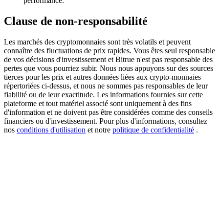
performance.
Clause de non-responsabilité
BTC Welcome Rewards
Deposit & Trade BTC to Share 25000 USDT prize pool!
Les marchés des cryptomonnaies sont très volatils et peuvent
connaître des fluctuations de prix rapides. Vous êtes seul responsable
de vos décisions d'investissement et Bitrue n'est pas responsable des
pertes que vous pourriez subir. Nous nous appuyons sur des sources
tierces pour les prix et autres données liées aux crypto-monnaies
Deposit CASHCAT & Win
répertoriées ci-dessus, et nous ne sommes pas responsables de leur
fiabilité ou de leur exactitude. Les informations fournies sur cette
Share 500000 CASHCAT prize pool
plateforme et tout matériel associé sont uniquement à des fins
d'information et ne doivent pas être considérées comme des conseils
financiers ou d'investissement. Pour plus d'informations, consultez
nos
conditions d'utilisation
et notre
politique de confidentialité
.
Exclusive for BitMart Users
Register & Trade to Win 500,000 USDT
Precious Metals Trading Carnival
Trade Gold & Silver · 33,333 USDT Bonus