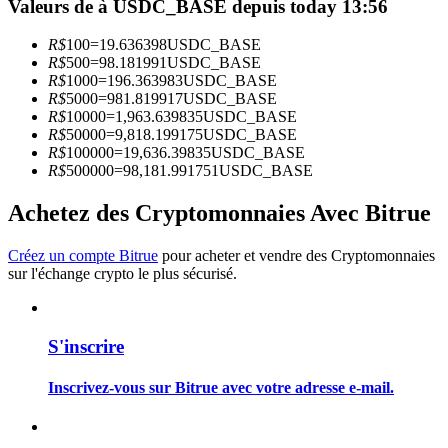
Valeurs de à USDC_BASE depuis today 13:56
R$
100
=
19.636398
USDC_BASE
Devenez un trader de copie
R$
500
=
98.181991
USDC_BASE
R$
1000
=
196.363983
USDC_BASE
Profitez du partage des bénéfices et des commissions de copy
R$
5000
=
981.819917
USDC_BASE
trading
R$
10000
=
1,963.639835
USDC_BASE
R$
50000
=
9,818.199175
USDC_BASE
R$
100000
=
19,636.39835
USDC_BASE
R$
500000
=
98,181.991751
USDC_BASE
Achetez des Cryptomonnaies Avec Bitrue
Créez un compte Bitrue
pour acheter et vendre des Cryptomonnaies
sur l'échange crypto le plus sécurisé.
Information
Analyse de mégadonnées, y compris des informations
S'inscrire
commerciales, etc.
Inscrivez-vous sur Bitrue avec votre adresse e-mail.