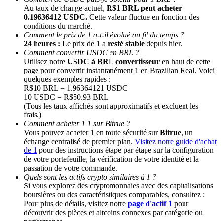
Au taux de change actuel,
R$1 BRL peut acheter
0.19636412 USDC.
Cette valeur fluctue en fonction des
conditions du marché.
Comment le prix de 1 a-t-il évolué au fil du temps ?
24 heures :
Le prix de 1 a
resté stable
depuis hier.
Comment convertir USDC en BRL ?
Utilisez notre
USDC à BRL convertisseur
en haut de cette
page pour convertir instantanément 1 en Brazilian Real. Voici
quelques exemples rapides :
R$10 BRL = 1.96364121 USDC
Parrainage
10 USDC = R$50.93 BRL
(Tous les taux affichés sont approximatifs et excluent les
Invitez un ami pour recevoir des récompenses en espèces
frais.)
Comment acheter 1 1 sur Bitrue ?
BTC Welcome Rewards
Vous pouvez acheter 1 en toute sécurité sur
Bitrue
, un
échange centralisé de premier plan.
Visitez notre guide d'achat
de 1
pour des instructions étape par étape sur la configuration
de votre portefeuille, la vérification de votre identité et la
passation de votre commande.
Quels sont les actifs crypto similaires à 1 ?
Si vous explorez des cryptomonnaies avec des capitalisations
boursières ou des caractéristiques comparables, consultez :
Pour plus de détails, visitez notre
page d'actif 1
pour
découvrir des pièces et altcoins connexes par catégorie ou