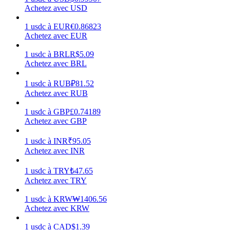
Achetez avec USD
1
usdc
à
EUR
€
0.86823
Achetez avec EUR
1
usdc
à
BRL
R$
5.09
Gagner
Achetez avec BRL
1
usdc
à
RUB
₽
81.52
Achetez avec RUB
1
usdc
à
GBP
£
0.74189
Achetez avec GBP
1
usdc
à
INR
₹
95.05
Achetez avec INR
Cochon de puissance
1
usdc
à
TRY
₺
47.65
Achetez avec TRY
Gagnez quotidiennement des récompenses compétitives
1
usdc
à
KRW
₩
1406.56
Achetez avec KRW
1
usdc
à
CAD
$
1.39