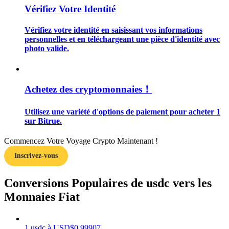
Vérifiez Votre Identité
Vérifiez votre identité en saisissant vos informations
personnelles et en téléchargeant une pièce d'identité avec
photo valide.
Guide
Guide de démarrage des contrats à terme
Achetez des cryptomonnaies！
Utilisez une variété d'options de paiement pour acheter 1
sur Bitrue.
Commencez Votre Voyage Crypto Maintenant !
Inscrivez-vous
Conversions Populaires de usdc vers les
Stratégies de trading
Monnaies Fiat
Apprenez à rester rentable
1
usdc
à
USD
$
0.99907