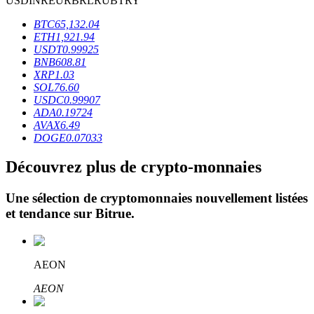
USD
INR
EUR
BRL
RUB
TRY
BTC
65,132.04
ETH
1,921.94
USDT
0.99925
BNB
608.81
XRP
1.03
SOL
76.60
Blocages BTR
USDC
0.99907
ADA
0.19724
Des investissements exclusifs pour les détenteurs de BTR
AVAX
6.49
DOGE
0.07033
Découvrez plus de crypto-monnaies
Une sélection de cryptomonnaies nouvellement listées
et tendance sur
Bitrue
.
Prêts
AEON
Service d'emprunt adossé à des cryptomonnaies
AEON