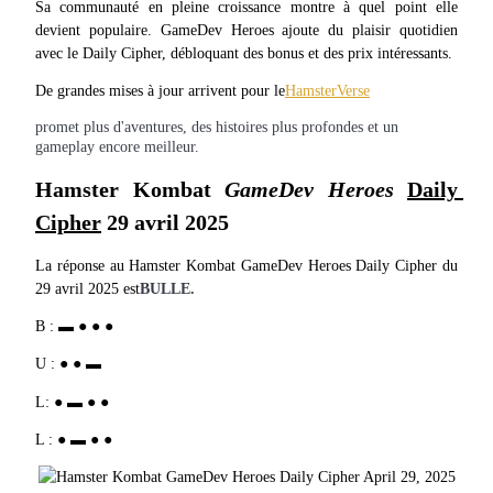
Futures USDC
Sa communauté en pleine croissance montre à quel point elle 
devient populaire. GameDev Heroes ajoute du plaisir quotidien 
Futures utilisant l'USDC comme garantie
avec le Daily Cipher, débloquant des bonus et des prix intéressants.
De grandes mises à jour arrivent pour le
HamsterVerse
promet plus d'aventures, des histoires plus profondes et un
gameplay encore meilleur.
Hamster Kombat
GameDev Heroes
Daily 
Cipher
29 avril 2025
La réponse au Hamster Kombat GameDev Heroes Daily Cipher du 
Copie de Trading
29 avril 2025 est
BULLE.
Rejoignez les meilleurs traders
B : ▬ ● ● ●
U : ● ● ▬
L: ● ▬ ● ●
L : ● ▬ ● ●