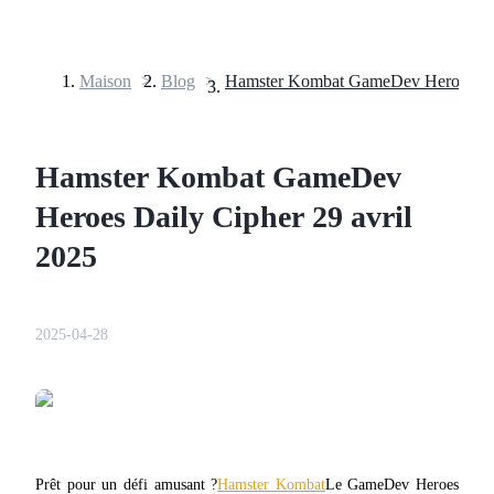
Maison
>
Blog
>
Contrats à terme
Hamster Kombat GameDev
Heroes Daily Cipher 29 avril
2025
Futures USDT
2025-04-28
Futures utilisant l'USDT comme garantie
Prêt pour un défi amusant ?
Hamster Kombat
Le GameDev Heroes 