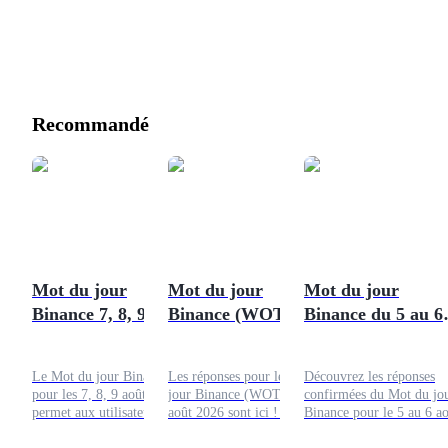
Recommandé
Mot du jour
Mot du jour
Mot du jour
Binance 7, 8, 9 août
Binance (WOTD) 6-
Binance du 5 au 6
2026 : Répondez et
7 août 2026
août 2026 :
gagnez
Réponses
Le Mot du jour Binance
Les réponses pour le mot du
Découvrez les réponses
d'aujourd'hui
pour les 7, 8, 9 août 2026
jour Binance (WOTD) 6-7
confirmées du Mot du jo
permet aux utilisateurs
août 2026 sont ici ! C'est un
Binance pour le 5 au 6 a
d'explorer des termes liés à
jeu éducatif créé par
2026 et suivez les étapes