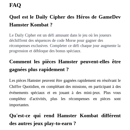
FAQ
Deposit & Trade BTC to Share 25000 USDT prize pool!
Quel est le Daily Cipher des Héros de GameDev 
Hamster Kombat ?
Deposit CASHCAT & Win
Le Daily Cipher est un défi amusant dans le jeu où les joueurs
déchiffrent des séquences de code Morse pour gagner des
Share 500000 CASHCAT prize pool
récompenses exclusives. Completer ce défi chaque jour augmente la
progression et débloque des bonus spéciaux.
Comment les pièces Hamster peuvent-elles être 
Exclusive for BitMart Users
gagnées plus rapidement ?
Register & Trade to Win 500,000 USDT
Les pièces Hamster peuvent être gagnées rapidement en résolvant le 
Chiffre Quotidien, en complétant des missions, en participant à des 
événements spéciaux et en jouant à des mini-jeux. Plus vous 
complétez d'activités, plus les récompenses en pièces sont 
Precious Metals Trading Carnival
importantes.
Trade Gold & Silver · 33,333 USDT Bonus
Qu'est-ce qui rend Hamster Kombat différent 
des autres jeux play-to-earn ?