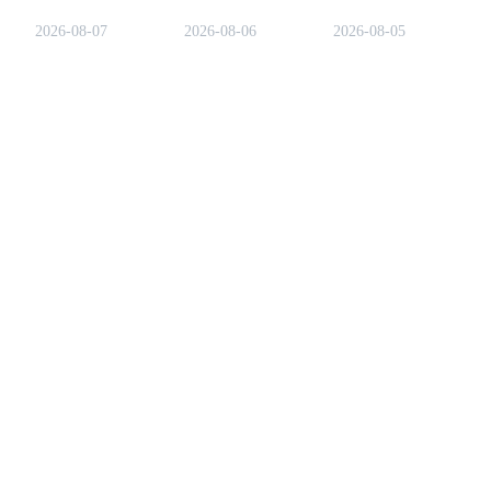
la crypto à travers un défi
Binance pour aider les
simples pour réclamer vo
quotidien de mots tout en
utilisateurs à comprendre
points.
2026-08-07
2026-08-06
2026-08-05
collectant des points, des
les termes liés aux
récompenses en tokens et
cryptomonnaies de manière
des bonus supplémentaires.
ludique.