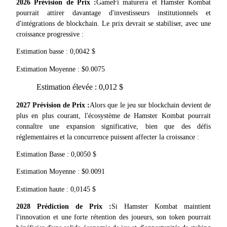
2026 Prévision de Prix :
GameFi maturera et Hamster Kombat 
pourrait attirer davantage d'investisseurs institutionnels et 
d'intégrations de blockchain. Le prix devrait se stabiliser, avec une 
croissance progressive :
Estimation basse : 0,0042 $
Investissement automobile
Estimation Moyenne : $0.0075
Obtenez des bénéfices à long terme et des intérêts flexibles
Estimation élevée : 0,012 $
2027 Prévision de Prix :
Alors que le jeu sur blockchain devient de 
plus en plus courant, l'écosystème de Hamster Kombat pourrait 
connaître une expansion significative, bien que des défis 
réglementaires et la concurrence puissent affecter la croissance :
Estimation Basse : 0,0050 $
Estimation Moyenne : $0.0091
Apprenez le Staking
Estimation haute : 0,0145 $
Découvrez comment gagner un revenu passif
2028 Prédiction de Prix :
Si Hamster Kombat maintient 
l'innovation et une forte rétention des joueurs, son token pourrait 
Bitrue
AI