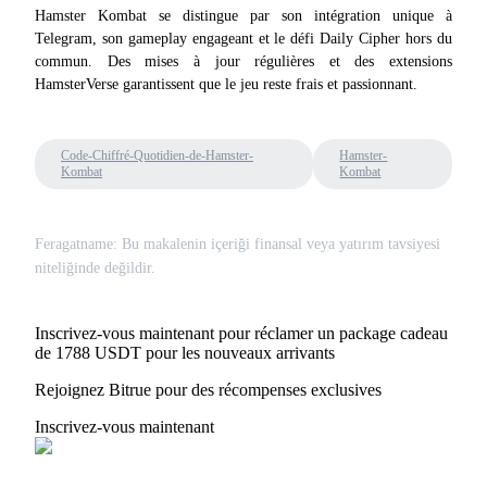
Hamster Kombat se distingue par son intégration unique à 
USDT New User Exclusive 10% APR
Telegram, son gameplay engageant et le défi Daily Cipher hors du 
USDT Flexible Staking | Daily Rewards
commun. Des mises à jour régulières et des extensions 
HamsterVerse garantissent que le jeu reste frais et passionnant.
BTC New User Exclusive: 6.5% APR
Code-Chiffré-Quotidien-de-Hamster-
Hamster-
Kombat
Kombat
BTC Flexible Staking | Daily Rewards
Feragatname: Bu makalenin içeriği finansal veya yatırım tavsiyesi
niteliğinde değildir.
Inscrivez-vous maintenant pour réclamer un package cadeau
de 1788 USDT pour les nouveaux arrivants
Rejoignez Bitrue pour des récompenses exclusives
Plus d'événements
Inscrivez-vous maintenant
Gagnez des prix et des récompenses exclusives