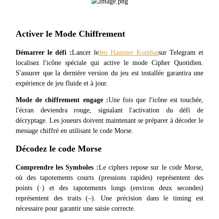
Activer le Mode Chiffrement
Guide
Démarrer le défi :
Lancer le
Jeu Hamster Kombat
sur Telegram et 
Guide de démarrage des contrats à terme
localisez l'icône spéciale qui active le mode Cipher Quotidien. 
S'assurer que la dernière version du jeu est installée garantira une 
expérience de jeu fluide et à jour.
Mode de chiffrement engage :
Une fois que l'icône est touchée, 
l'écran deviendra rouge, signalant l'activation du défi de 
décryptage. Les joueurs doivent maintenant se préparer à décoder le 
message chiffré en utilisant le code Morse.
Décodez le code Morse
Stratégies de trading
Comprendre les Symboles :
Le ciphers repose sur le code Morse, 
Apprenez à rester rentable
où des tapotements courts (pressions rapides) représentent des 
points (·) et des tapotements longs (environ deux secondes) 
représentent des traits (–). Une précision dans le timing est 
nécessaire pour garantir une saisie correcte.