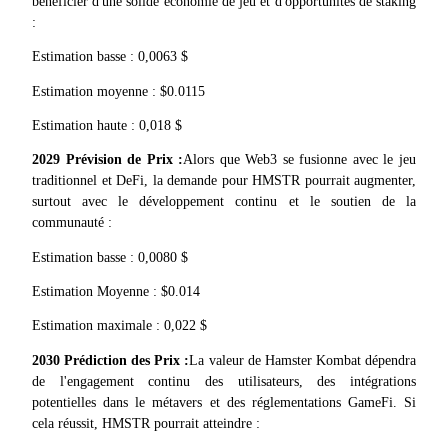
bénéficier d'une solide économie de jeu et d'opportunités de staking 
:
Estimation basse : 0,0063 $
Estimation moyenne : $0.0115
Estimation haute : 0,018 $
Partenaires Bitrue
2029 Prévision de Prix :
Alors que Web3 se fusionne avec le jeu 
traditionnel et DeFi, la demande pour HMSTR pourrait augmenter, 
surtout avec le développement continu et le soutien de la 
communauté :
Estimation basse : 0,0080 $
Estimation Moyenne : $0.014
Estimation maximale : 0,022 $
Affiliés Bitrue
2030 Prédiction des Prix :
La valeur de Hamster Kombat dépendra 
de l'engagement continu des utilisateurs, des intégrations 
Jusqu'à 65 % de commissions !
potentielles dans le métavers et des réglementations GameFi. Si 
cela réussit, HMSTR pourrait atteindre :