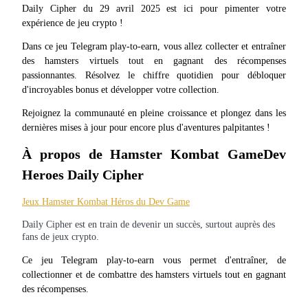
Daily Cipher du 29 avril 2025 est ici pour pimenter votre 
expérience de jeu crypto !
Dans ce jeu Telegram play-to-earn, vous allez collecter et entraîner 
des hamsters virtuels tout en gagnant des récompenses 
Futures COIN-M
passionnantes. Résolvez le chiffre quotidien pour débloquer 
Contrats à terme sur crypto-monnaie
d'incroyables bonus et développer votre collection.
Rejoignez la communauté en pleine croissance et plongez dans les 
dernières mises à jour pour encore plus d'aventures palpitantes !
TradFi
À propos de Hamster Kombat GameDev 
Produits dérivés sur actions, forex, métaux précieux et matières
premières
Heroes Daily Cipher
Jeux Hamster Kombat Héros du Dev Game
Daily Cipher est en train de devenir un succès, surtout auprès des
fans de jeux crypto.
Ce jeu Telegram play-to-earn vous permet d'entraîner, de 
collectionner et de combattre des hamsters virtuels tout en gagnant 
des récompenses.