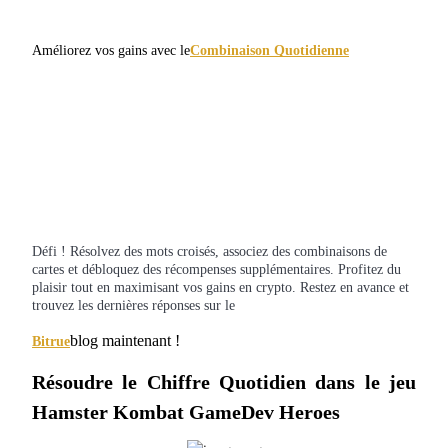
Devenez un trader de copie
Améliorez vos gains avec le
Combinaison Quotidienne
Profitez du partage des bénéfices et des commissions de copy t
Défi ! Résolvez des mots croisés, associez des combinaisons de
cartes et débloquez des récompenses supplémentaires. Profitez du
Information
plaisir tout en maximisant vos gains en crypto. Restez en avance et
Analyse de mégadonnées, y compris des informations commerci
trouvez les dernières réponses sur le
etc.
blog maintenant !
Bitrue
Résoudre le Chiffre Quotidien dans le jeu 
Hamster Kombat GameDev Heroes