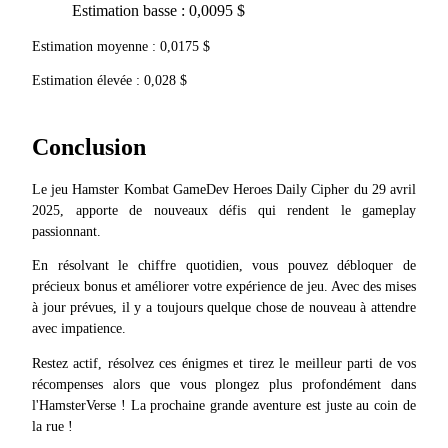
Estimation basse : 0,0095 $
Estimation moyenne : 0,0175 $
Estimation élevée : 0,028 $
Conclusion
Parrainage
Invitez un ami pour recevoir des récompenses en espèces
Le jeu Hamster Kombat GameDev Heroes Daily Cipher du 29 avril 
2025, apporte de nouveaux défis qui rendent le gameplay 
passionnant.
En résolvant le chiffre quotidien, vous pouvez débloquer de 
précieux bonus et améliorer votre expérience de jeu. Avec des mises 
à jour prévues, il y a toujours quelque chose de nouveau à attendre 
avec impatience.
BTC Welcome Rewards
Restez actif, résolvez ces énigmes et tirez le meilleur parti de vos 
récompenses alors que vous plongez plus profondément dans 
l'HamsterVerse ! La prochaine grande aventure est juste au coin de 
la rue !
BTC Welcome Rewards