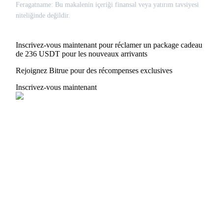
Feragatname: Bu makalenin içeriği finansal veya yatırım tavsiyesi
niteliğinde değildir.
Deposit CASHCAT & Win
Share 500000 CASHCAT prize pool
Inscrivez-vous maintenant pour réclamer un package cadeau
de 236 USDT pour les nouveaux arrivants
Rejoignez Bitrue pour des récompenses exclusives
Exclusive for BitMart Users
Inscrivez-vous maintenant
Register & Trade to Win 500,000 USDT
Precious Metals Trading Carnival
Trade Gold & Silver · 33,333 USDT Bonus
USDT New User Exclusive 10% APR
USDT Flexible Staking | Daily Rewards