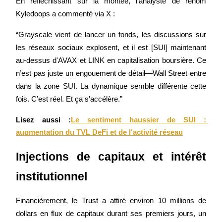
En réfléchissant sur la montée, l'analyste de renom 
Kyledoops a commenté via X :
“Grayscale vient de lancer un fonds, les discussions sur 
les réseaux sociaux explosent, et il est [SUI] maintenant 
Guide
au-dessus d'AVAX et LINK en capitalisation boursière. Ce 
n’est pas juste un engouement de détail—Wall Street entre 
Guide de démarrage des contrats à terme
dans la zone SUI. La dynamique semble différente cette 
fois. C’est réel. Et ça s'accélère.”
Lisez aussi :
Le sentiment haussier de SUI : 
augmentation du TVL DeFi et de l'activité réseau
Injections de capitaux et intérêt 
institutionnel
Stratégies de trading
Apprenez à rester rentable
Financièrement, le Trust a attiré environ 10 millions de 
dollars en flux de capitaux durant ses premiers jours, un 