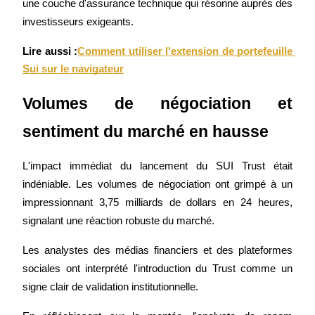
une couche d'assurance technique qui résonne auprès des 
investisseurs exigeants.
Devenez un trader de copie
Lire aussi :
Comment utiliser l'extension de portefeuille 
Profitez du partage des bénéfices et des commissions de copy
Sui sur le navigateur
trading
Volumes de négociation et 
sentiment du marché en hausse
L'impact immédiat du lancement du SUI Trust était 
indéniable. Les volumes de négociation ont grimpé à un 
impressionnant 3,75 milliards de dollars en 24 heures, 
Information
signalant une réaction robuste du marché.
Analyse de mégadonnées, y compris des informations
Les analystes des médias financiers et des plateformes 
commerciales, etc.
sociales ont interprété l'introduction du Trust comme un 
signe clair de validation institutionnelle.