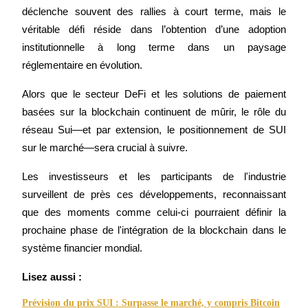
déclenche souvent des rallies à court terme, mais le 
véritable défi réside dans l’obtention d’une adoption 
institutionnelle à long terme dans un paysage 
réglementaire en évolution.
Jalonnement
Alors que le secteur DeFi et les solutions de paiement 
Des rendements élevés et un accès instantané
basées sur la blockchain continuent de mûrir, le rôle du 
réseau Sui—et par extension, le positionnement de SUI 
sur le marché—sera crucial à suivre.
Les investisseurs et les participants de l'industrie 
surveillent de près ces développements, reconnaissant 
que des moments comme celui-ci pourraient définir la 
prochaine phase de l'intégration de la blockchain dans le 
Launchpool
système financier mondial.
Staking flexible pour gagner des jetons populaires
Lisez aussi :
Prévision du prix SUI : Surpasse le marché, y compris Bitcoin