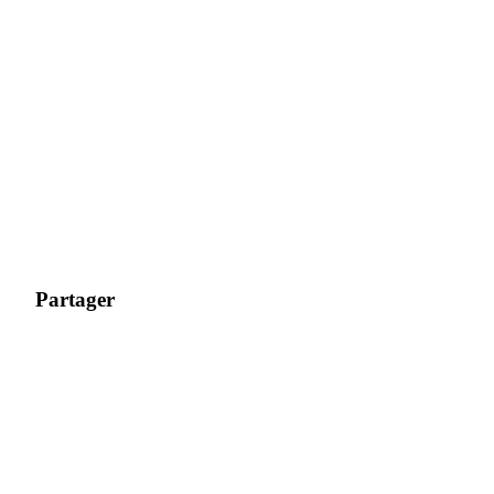
Télécharger
l'application Bitrue
Partager
Français