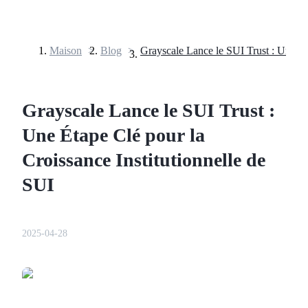
Maison
>
Blog
>
Contrats à terme
Grayscale Lance le SUI Trust :
Une Étape Clé pour la
Croissance Institutionnelle de
SUI
Futures USDT
2025-04-28
Futures utilisant l'USDT comme garantie